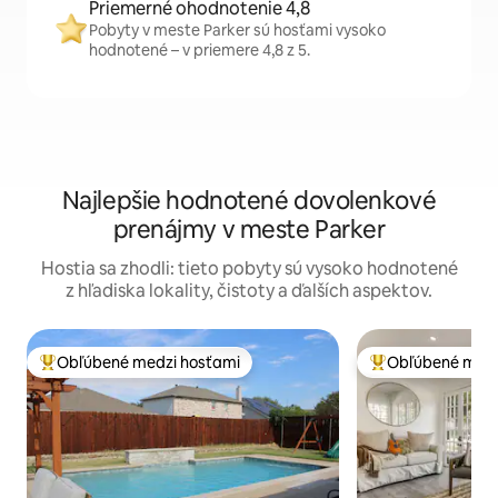
Priemerné ohodnotenie 4,8
Pobyty v meste Parker sú hosťami vysoko
hodnotené – v priemere 4,8 z 5.
Najlepšie hodnotené dovolenkové
prenájmy v meste Parker
Hostia sa zhodli: tieto pobyty sú vysoko hodnotené
z hľadiska lokality, čistoty a ďalších aspektov.
Obľúbené medzi hosťami
Obľúbené medz
Najobľúbenejšie medzi hosťami
Najobľúbenejšie 