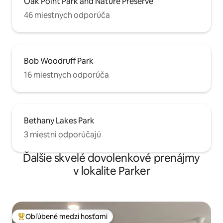
Oak Point Park and Nature Preserve
46 miestnych odporúča
Bob Woodruff Park
16 miestnych odporúča
Bethany Lakes Park
3 miestni odporúčajú
Ďalšie skvelé dovolenkové prenájmy
v lokalite Parker
Obľúbené medzi hosťami
Najobľúbenejšie medzi hosťami