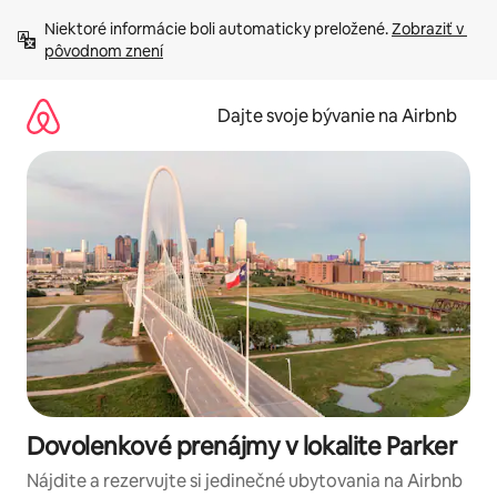
Preskočiť
Niektoré informácie boli automaticky preložené. 
Zobraziť v 
na
pôvodnom znení
obsah.
Dajte svoje bývanie na Airbnb
Dovolenkové prenájmy v lokalite Parker
Nájdite a rezervujte si jedinečné ubytovania na Airbnb