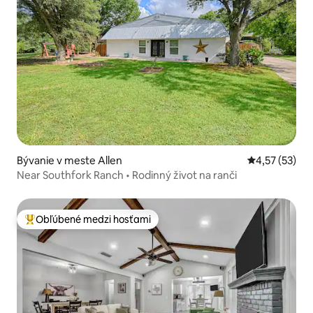
Bývanie v meste Allen
Priemerné oho
4,57 (53)
Near Southfork Ranch • Rodinný život na ranči
Obľúbené medzi hosťami
Najobľúbenejšie medzi hosťami