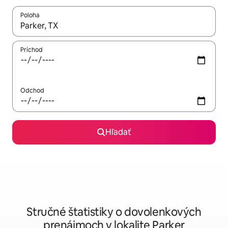
Poloha
Keď budú výsledky k dispozícii, môžete si ich prechádzať pom
Príchod
Odchod
Hľadať
Stručné štatistiky o dovolenkových
prenájmoch v lokalite Parker