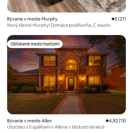
Bývanie v meste Murphy
Priemerné 
5 (27)
Nový klenot Murphy! Domáca posilňovňa, C-bazén
Obľúbené medzi hosťami
Obľúbené medzi hosťami
Bývanie v meste Allen
Priemerné oh
4,92 (13)
Útočisko s 5 spálňami v Allene v blízkosti atrakcií