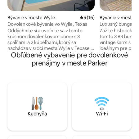
Bývanie v meste Wylie
Priemerné ohodnotenie 5 z 
5 (16)
Bývanie v meste 
Dovolenkové bývanie vo Wylie, Texas
Luxusný bungalov 
mesta
Oddýchnite si a uvoľnite sa v tomto
Zažite historické
krásnom dovolenkovom dome s 3
tomto 3 BR bungal
spálňami a 2 kúpeľňami, ktorý sa
vintage šarm s m
nachádza v srdci mesta Wylie v Texase –
ideálnym pre páry 
Obľúbené vybavenie pre dovolenkové
len pár minút od jazera Lavon,
Nachádza sa len b
miestnych parkov a očarujúcich
ponúka priestranný
prenájmy v meste Parker
reštaurácií v centre mesta. Užite si
plne vybavenou k
vlastnú súkromnú oázu na dvore s
jedálenským stol
trblietavým bazénom, ktorý je ideálny na
prirodzeného svet
horúce texaské dni alebo pokojné
majú výhľad na út
večerné kúpanie. Otvorené
terasu s posedení
usporiadanie bývania zahŕňa plne
K vybaveniu patrí
vybavenú kuchyňu, útulnú obývaciu izbu
Fi, plyšová posteľn
s inteligentným televízorom a
kamienkový výrobn
priestranné spálne navrhnuté pre
sušička. Rezervujt
Kuchyňa
Wi-Fi
pohodlie a komfort.