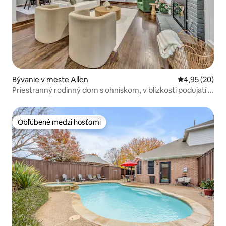
Bývanie v meste Allen
Priemerné oho
4,95 (20)
Priestranný rodinný dom s ohniskom, v blízkosti podujatí v
Allene
Obľúbené medzi hosťami
Obľúbené medzi hosťami