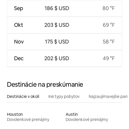
Sep
186 $ USD
80 °F
Okt
203 $ USD
69 °F
Nov
175 $ USD
58 °F
Dec
202 $ USD
49 °F
Destinácie na preskúmanie
Destinácie v okolí
Iné typy pobytov
Najzaujímavejšie pami
Houston
Austin
Dovolenkové prenájmy
Dovolenkové prenájmy