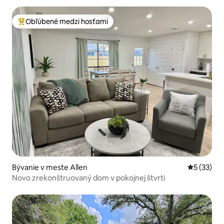
Obľúbené medzi hosťami
Najobľúbenejšie medzi hosťami
Bývanie v meste Allen
Priemerné 
5 (33)
Novo zrekonštruovaný dom v pokojnej štvrti