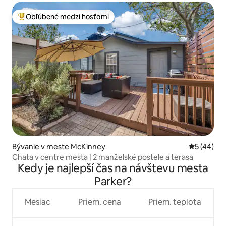
Obľúbené medzi hosťami
Najobľúbenejšie medzi hosťami
Bývanie v meste McKinney
Priemerné 
5 (44)
Chata v centre mesta | 2 manželské postele a terasa
Kedy je najlepší čas na návštevu mesta
Parker?
Mesiac
Priem. cena
Priem. teplota