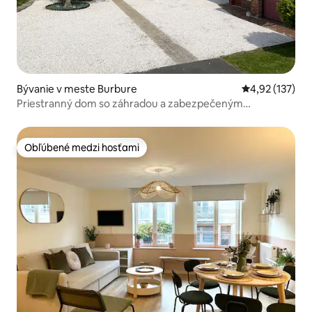
Bývanie v meste Burbure
Priemerné ohod
4,92 (137)
Priestranný dom so záhradou a zabezpečeným
parkoviskom
Obľúbené medzi hosťami
Obľúbené medzi hosťami