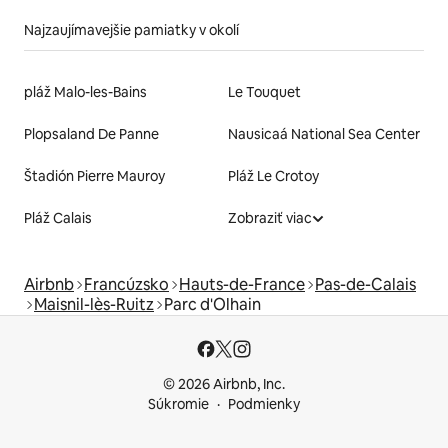
Najzaujímavejšie pamiatky v okolí
pláž Malo-les-Bains
Le Touquet
Plopsaland De Panne
Nausicaá National Sea Center
Štadión Pierre Mauroy
Pláž Le Crotoy
Pláž Calais
Zobraziť viac
Airbnb
Francúzsko
Hauts-de-France
Pas-de-Calais
Maisnil-lès-Ruitz
Parc d'Olhain
© 2026 Airbnb, Inc.
Súkromie
Podmienky