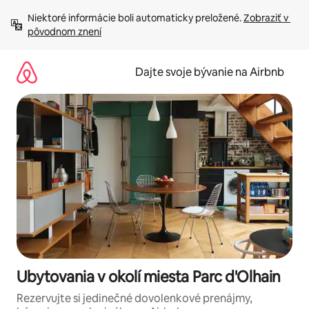
Preskočiť
Niektoré informácie boli automaticky preložené. 
Zobraziť v 
na
pôvodnom znení
obsah.
Dajte svoje bývanie na Airbnb
Ubytovania v okolí miesta Parc d'Olhain
Rezervujte si jedinečné dovolenkové prenájmy,