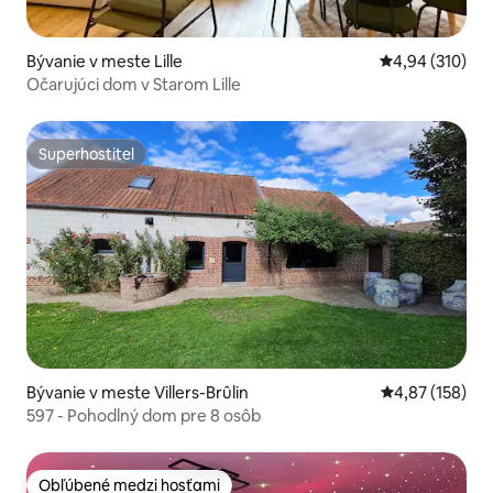
Bývanie v meste Lille
Priemerné ohod
4,94 (310)
Očarujúci dom v Starom Lille
Superhostiteľ
Superhostiteľ
Bývanie v meste Villers-Brûlin
Priemerné ohod
4,87 (158)
597 - Pohodlný dom pre 8 osôb
Obľúbené medzi hosťami