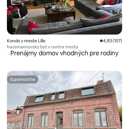
Kondo v meste Lille
Priemerné ohod
4,93 (107)
hausmannovský byt v centre mesta
Prenájmy domov vhodných pre rodiny
Superhostiteľ
Superhostiteľ