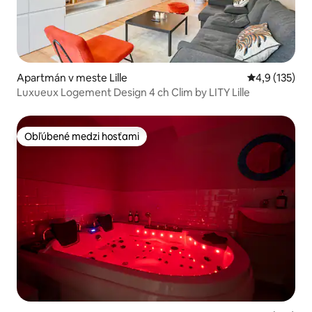
Apartmán v meste Lille
Priemerné oh
4,9 (135)
Luxueux Logement Design 4 ch Clim by LITY Lille
Obľúbené medzi hosťami
Obľúbené medzi hosťami