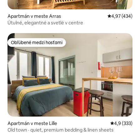
Apartmán v meste Arras
Priemerné ohod
4,97 (434)
Útulné, elegantné a svetlé v centre
Obľúbené medzi hosťami
Obľúbené medzi hosťami
Apartmán v meste Lille
Priemerné oho
4,9 (333)
Old town · quiet, premium bedding & linen sheets