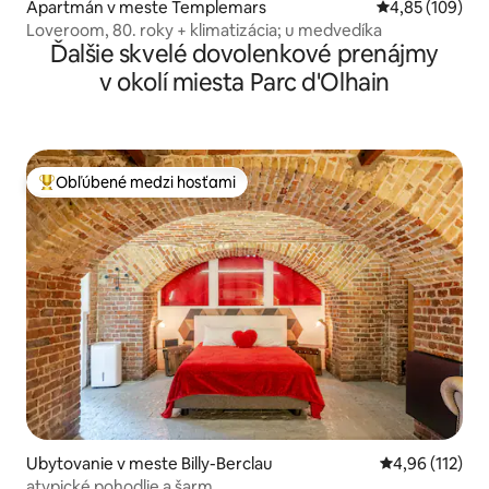
Apartmán v meste Templemars
Priemerné ohod
4,85 (109)
Loveroom, 80. roky + klimatizácia; u medvedíka
Ďalšie skvelé dovolenkové prenájmy
v okolí miesta Parc d'Olhain
Obľúbené medzi hosťami
Najobľúbenejšie medzi hosťami
Ubytovanie v meste Billy-Berclau
Priemerné oho
4,96 (112)
atypické pohodlie a šarm