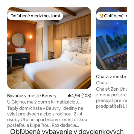
Obľúbené medzi hosťami
Obľúbené medz
Obľúbené medzi hosťami
Najobľúbenejšie 
Chata v meste Re
nchicourt
Chata
Scandinave/Jacuzz
Chalet Zen Unusua
zmena prostredia 
Bývanie v meste Beuvry
Priemerné ohodnotenie 4,94 z 5
4,94 (103)
prenajať pre inú o
U Gigiho, malý dom s klimatizáciou,
predplatiteľa). Ma
terasou
Teplý dom/chata v Beuvry, ideálny na
Vlastná vírivka. Záhrada s riekou.
výlet pre dvoch alebo s rodinou. 2 - 4
Zariadené vybaven
osoby Útulné apartmány s manželskou
18.00 hod. Odchod
posteľou a kúpeľňou. Rozkladacia
Wattsap sa má sti
Obľúbené vybavenie v dovolenkových
pohovka s matracom (140 x 190) v