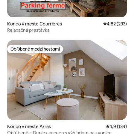
Kondo v meste Courrières
Priemerné ohod
4,82 (233)
Relaxačná prestávka
Obľúbené medzi hosťami
Obľúbené medzi hosťami
Kondo v meste Arras
Priemerné oho
4,9 (134)
Obľúbené ~ Duplex cocoon s výhľadom na zvonice