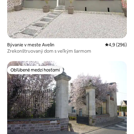
Bývanie v meste Avelin
Priemerné oho
4,9 (296)
Zrekonštruovaný dom s veľkým šarmom
Obľúbené medzi hosťami
Obľúbené medzi hosťami