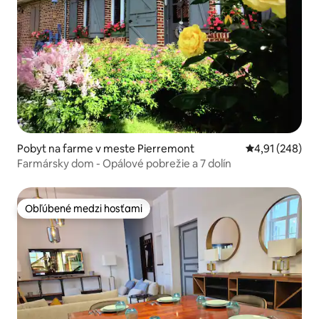
Pobyt na farme v meste Pierremont
Priemerné ohod
4,91 (248)
Farmársky dom - Opálové pobrežie a 7 dolín
Obľúbené medzi hosťami
Obľúbené medzi hosťami