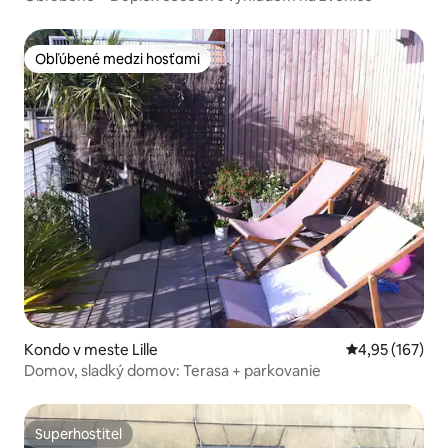
Obľúbené medzi hosťami
Obľúbené medzi hosťami
Kondo v meste Lille
Priemerné ohod
4,95 (167)
Domov, sladký domov: Terasa + parkovanie
Superhostiteľ
Superhostiteľ