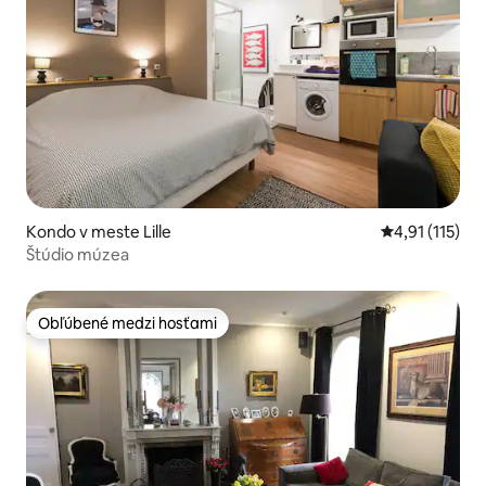
Kondo v meste Lille
Priemerné oho
4,91 (115)
Štúdio múzea
Obľúbené medzi hosťami
Obľúbené medzi hosťami