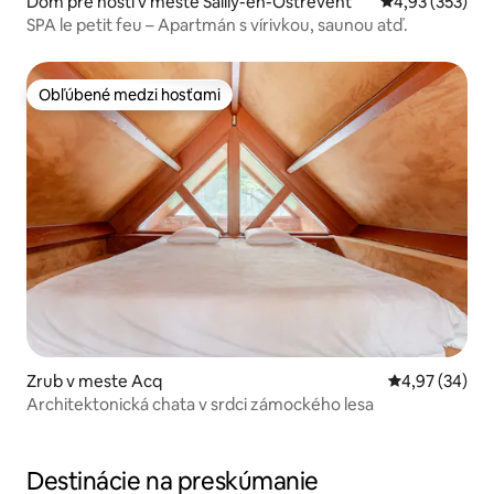
Dom pre hostí v meste Sailly-en-Ostrevent
Priemerné ohod
4,93 (353)
SPA le petit feu – Apartmán s vírivkou, saunou atď.
Obľúbené medzi hosťami
Obľúbené medzi hosťami
Zrub v meste Acq
Priemerné oho
4,97 (34)
Architektonická chata v srdci zámockého lesa
Destinácie na preskúmanie