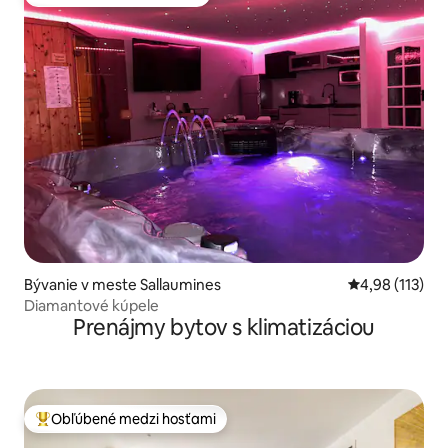
Obľúbené medzi hosťami
Bývanie v meste Sallaumines
Priemerné oho
4,98 (113)
Diamantové kúpele
Prenájmy bytov s klimatizáciou
Obľúbené medzi hosťami
Najobľúbenejšie medzi hosťami