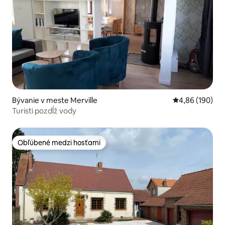
Bývanie v meste Merville
Priemerné ohod
4,86 (190)
Turisti pozdĺž vody
Obľúbené medzi hosťami
Obľúbené medzi hosťami