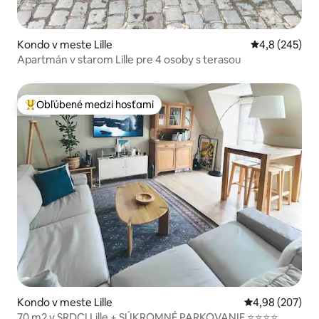
Kondo v meste Lille
Priemerné oho
4,8 (245)
Apartmán v starom Lille pre 4 osoby s terasou
Obľúbené medzi hosťami
Najobľúbenejšie medzi hosťami
Kondo v meste Lille
Priemerné ohod
4,98 (207)
70 m2 v SRDCI Lille + SÚKROMNÉ PARKOVANIE ⭐️⭐️⭐️⭐️