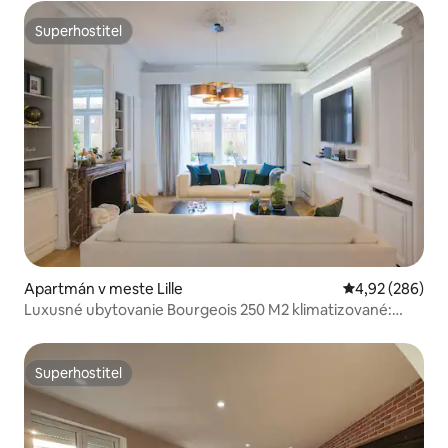
Superhostiteľ
Superhostiteľ
Apartmán v meste Lille
Priemerné ohod
4,92 (286)
Luxusné ubytovanie Bourgeois 250 M2 klimatizované:
Khute
Superhostiteľ
Superhostiteľ