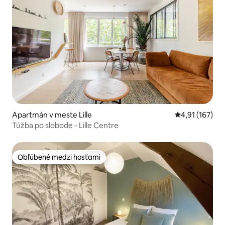
Apartmán v meste Lille
Priemerné oho
4,91 (167)
Túžba po slobode - Lille Centre
Obľúbené medzi hosťami
Obľúbené medzi hosťami