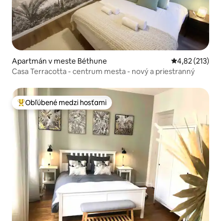
Apartmán v meste Béthune
Priemerné ohod
4,82 (213)
Casa Terracotta - centrum mesta - nový a priestranný
Obľúbené medzi hosťami
Najobľúbenejšie medzi hosťami