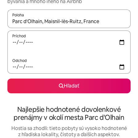
bývania a mnoho iného na Airbnb
Poloha
Keď budú výsledky k dispozícii, môžete si ich prechádzať pom
Príchod
Odchod
Hľadať
Najlepšie hodnotené dovolenkové
prenájmy v okolí mesta Parc d'Olhain
Hostia sa zhodli: tieto pobyty sú vysoko hodnotené
z hľadiska lokality, čistoty a ďalších aspektov.