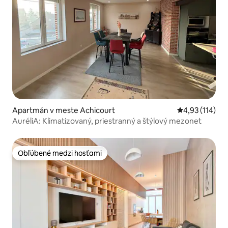
Apartmán v meste Achicourt
Priemerné oho
4,93 (114)
AuréliA: Klimatizovaný, priestranný a štýlový mezonet
Obľúbené medzi hosťami
Obľúbené medzi hosťami