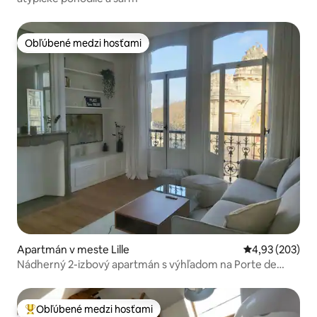
Obľúbené medzi hosťami
Obľúbené medzi hosťami
Apartmán v meste Lille
Priemerné ohod
4,93 (203)
Nádherný 2-izbový apartmán s výhľadom na Porte de
Paris
Obľúbené medzi hosťami
Najobľúbenejšie medzi hosťami