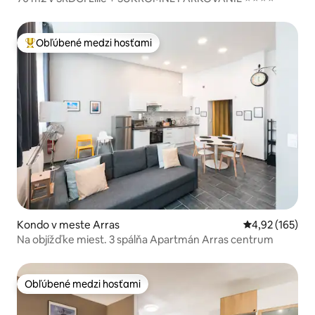
Obľúbené medzi hosťami
Najobľúbenejšie medzi hosťami
Kondo v meste Arras
Priemerné ohod
4,92 (165)
Na objížďke miest. 3 spálňa Apartmán Arras centrum
Obľúbené medzi hosťami
Obľúbené medzi hosťami