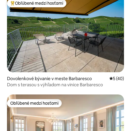
Obľúbené medzi hosťami
Najobľúbenejšie medzi hosťami
Dovolenkové bývanie v meste Barbaresco
Priemerné 
5 (40)
Dom s terasou s výhľadom na vinice Barbaresco
Obľúbené medzi hosťami
Obľúbené medzi hosťami