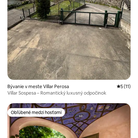
Bývanie v meste Villar Perosa
Priemerné
5 (11)
Villar Sospesa – Romantický luxusný odpočinok
Obľúbené medzi hosťami
Obľúbené medzi hosťami