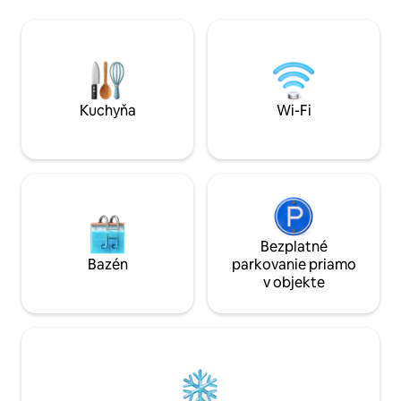
hornom poschodí (prístup cez strmé
cui si puo’ godere 
schodisko). 📍 Úplné súkromie, 20 minút
di Langa che si mo
chôdze od centra, medzi pokojom a
l’alternarsi delle s
pohodlím. Vintage 👑 šarm, originálne
immediate vicinanze
detaily, jedinečná atmosféra. 🌳 Ideálne
pre tých, ktorí hľadajú relax, prírodu a
exkluzívny šarm!
Kuchyňa
Wi-Fi
Bezplatné
Bazén
parkovanie priamo
v objekte