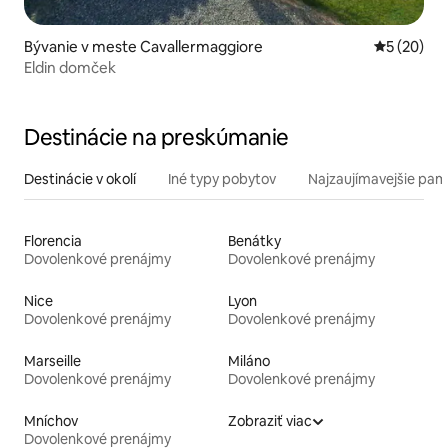
Bývanie v meste Cavallermaggiore
Priemerné 
5 (20)
Eldin domček
Destinácie na preskúmanie
Destinácie v okolí
Iné typy pobytov
Najzaujímavejšie pami
Florencia
Benátky
Dovolenkové prenájmy
Dovolenkové prenájmy
Nice
Lyon
Dovolenkové prenájmy
Dovolenkové prenájmy
Marseille
Miláno
Dovolenkové prenájmy
Dovolenkové prenájmy
Mníchov
Zobraziť viac
Dovolenkové prenájmy