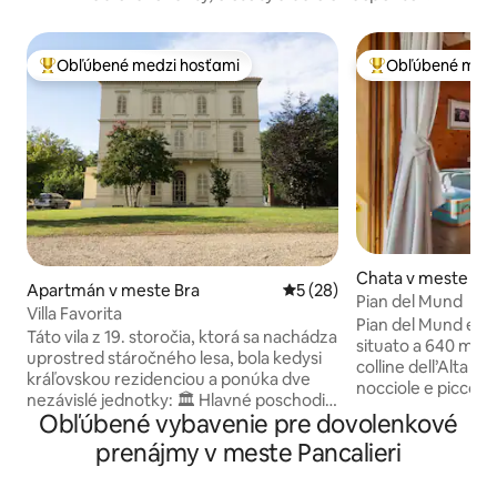
Obľúbené medzi hosťami
Obľúbené medz
Najobľúbenejšie medzi hosťami
Najobľúbenejšie 
Chata v meste Be
Apartmán v meste Bra
Priemerné ohodnotenie 5 z 
5 (28)
Pian del Mund
Villa Favorita
Pian del Mund e’ un
Táto vila z 19. storočia, ktorá sa nachádza
situato a 640 m., 
uprostred stáročného lesa, bola kedysi
colline dell’Alta La
kráľovskou rezidenciou a ponúka dve
nocciole e piccoli 
nezávislé jednotky: 🏛 Hlavné poschodie
catena delle Alpi in cui domina il Monviso.
Obľúbené vybavenie pre dovolenkové
vily so 4 spálňami, 2 kúpeľňami a
Da qui potrete par
otvorenou kuchyňou. 🌿 Rustikálne
prenájmy v meste Pancalieri
escursioni a piedi o
bývanie na vidieku na dvoch úrovniach s
tratti dell’antica Via del Sale che corre sul
obytnou časťou na prízemí a spálňou na
crinale ai fianchi 