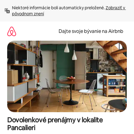
Preskočiť
Niektoré informácie boli automaticky preložené. 
Zobraziť v 
na
pôvodnom znení
obsah.
Dajte svoje bývanie na Airbnb
Dovolenkové prenájmy v lokalite
Pancalieri