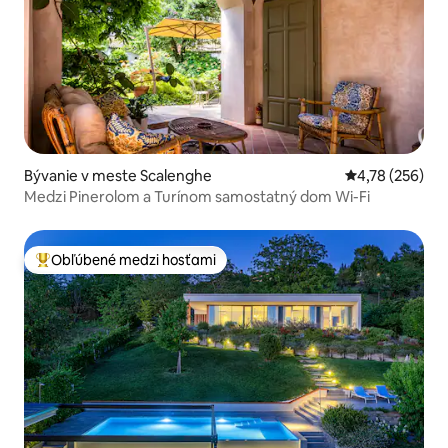
Bývanie v meste Scalenghe
Priemerné ohod
4,78 (256)
Medzi Pinerolom a Turínom samostatný dom Wi-Fi
Obľúbené medzi hosťami
Najobľúbenejšie medzi hosťami