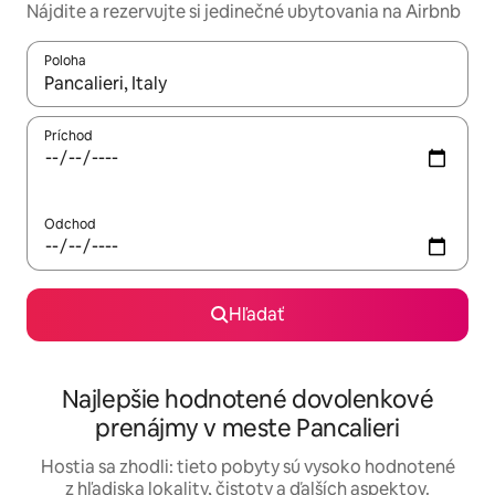
Nájdite a rezervujte si jedinečné ubytovania na Airbnb
Poloha
Keď budú výsledky k dispozícii, môžete si ich prechádzať pom
Príchod
Odchod
Hľadať
Najlepšie hodnotené dovolenkové
prenájmy v meste Pancalieri
Hostia sa zhodli: tieto pobyty sú vysoko hodnotené
z hľadiska lokality, čistoty a ďalších aspektov.