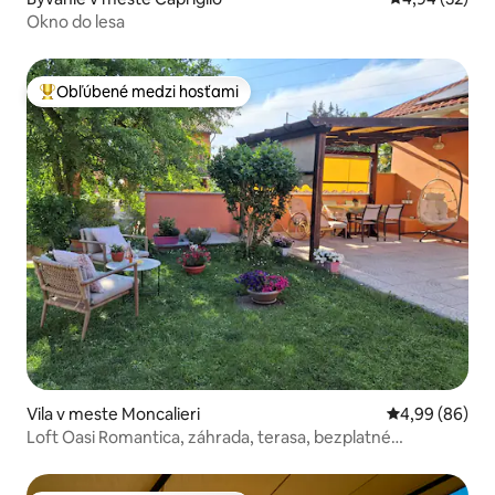
Okno do lesa
Obľúbené medzi hosťami
Najobľúbenejšie medzi hosťami
Vila v meste Moncalieri
Priemerné oho
4,99 (86)
Loft Oasi Romantica, záhrada, terasa, bezplatné
parkovanie