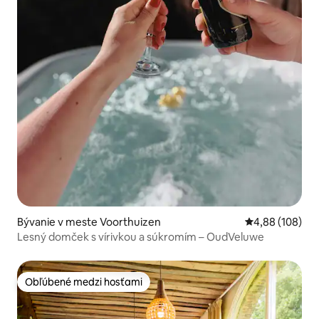
Bývanie v meste Voorthuizen
Priemerné ohod
4,88 (108)
Lesný domček s vírivkou a súkromím – OudVeluwe
Obľúbené medzi hosťami
Obľúbené medzi hosťami