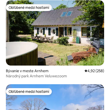
Obľúbené medzi hosťami
Obľúbené medzi hosťami
Bývanie v meste Arnhem
Priemerné ohod
4,92 (258)
Národný park Arnhem Veluwezoom
Obľúbené medzi hosťami
Obľúbené medzi hosťami