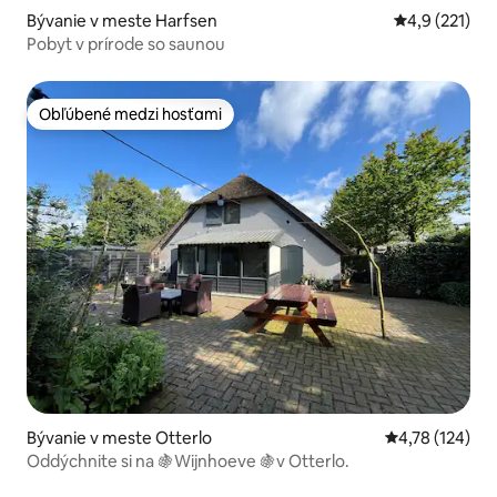
Bývanie v meste Harfsen
Priemerné oh
4,9 (221)
Pobyt v prírode so saunou
Obľúbené medzi hosťami
Obľúbené medzi hosťami
Bývanie v meste Otterlo
Priemerné ohod
4,78 (124)
Oddýchnite si na 🍇Wijnhoeve 🍇v Otterlo.