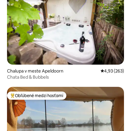
Chalupa v meste Apeldoorn
Priemerné ohod
4,93 (263)
Chata Bed & Bubbels
Obľúbené medzi hosťami
Najobľúbenejšie medzi hosťami