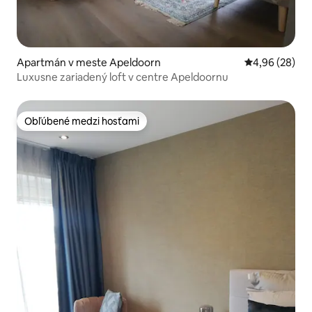
Apartmán v meste Apeldoorn
Priemerné oho
4,96 (28)
Luxusne zariadený loft v centre Apeldoornu
Obľúbené medzi hosťami
Obľúbené medzi hosťami