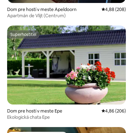
Dom pre hostí v meste Apeldoorn
Priemerné ohod
4,88 (208)
Apartmán de Vlijt (Centrum)
Superhostiteľ
Superhostiteľ
Dom pre hostí v meste Epe
Priemerné ohod
4,86 (206)
Ekologická chata Epe