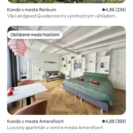
Kondo v meste Renkum
Priemerné ohod
4,86 (234)
Vila Landgoed Quadenoord s výnimočným výhľadom..
Obľúbené medzi hosťami
Obľúbené medzi hosťami
Kondo v meste Amersfoort
Priemerné ohod
4,88 (359)
Luxusný apartmán v centre mesta Amersfoort