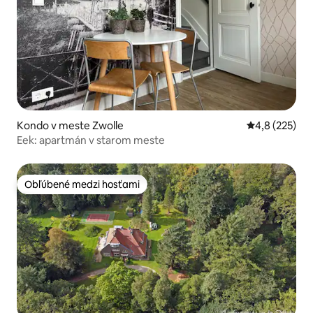
Kondo v meste Zwolle
Priemerné oho
4,8 (225)
Eek: apartmán v starom meste
Obľúbené medzi hosťami
Obľúbené medzi hosťami