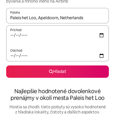
bývania a mnoho iného na Airbnb
Poloha
Keď budú výsledky k dispozícii, môžete si ich prechádzať pom
Príchod
Odchod
Hľadať
Najlepšie hodnotené dovolenkové
prenájmy v okolí mesta Paleis het Loo
Hostia sa zhodli: tieto pobyty sú vysoko hodnotené
z hľadiska lokality, čistoty a ďalších aspektov.