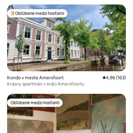
Obľúbené medzi hosťami
Najobľúbenejšie medzi hosťami
Kondo v meste Amersfoort
Priemerné ohod
4,96 (163)
Krásny apartmán v srdci Amersfoortu
Obľúbené medzi hosťami
Obľúbené medzi hosťami