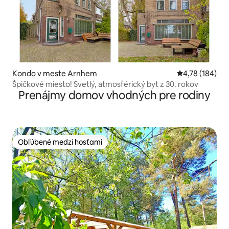
Kondo v meste Arnhem
Priemerné ohod
4,78 (184)
Špičkové miesto! Svetlý, atmosférický byt z 30. rokov
Prenájmy domov vhodných pre rodiny
Obľúbené medzi hosťami
Obľúbené medzi hosťami