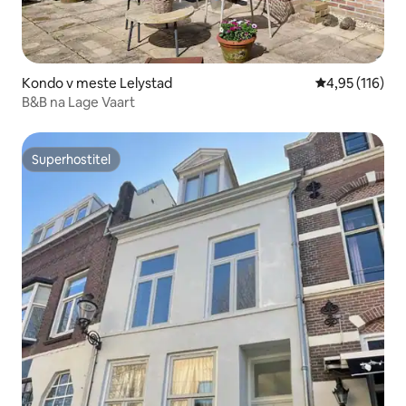
Kondo v meste Lelystad
Priemerné oho
4,95 (116)
B&B na Lage Vaart
Superhostiteľ
Superhostiteľ