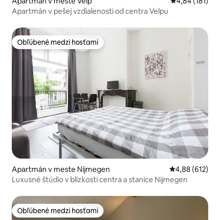
Apartmán v meste Velp
Priemerné ohod
4,84 (181)
Apartmán v pešej vzdialenosti od centra Velpu
Obľúbené medzi hosťami
Obľúbené medzi hosťami
Apartmán v meste Nijmegen
Priemerné ohod
4,88 (612)
Luxusné štúdio v blízkosti centra a stanice Nijmegen
Obľúbené medzi hosťami
Obľúbené medzi hosťami