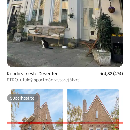
Kondo v meste Deventer
Priemerné ohod
4,83 (474)
STRO, útulný apartmán v starej štvrti.
Superhostiteľ
Superhostiteľ