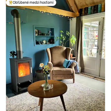
Obľúbené medzi hosťami
Najobľúbenejšie medzi hosťami