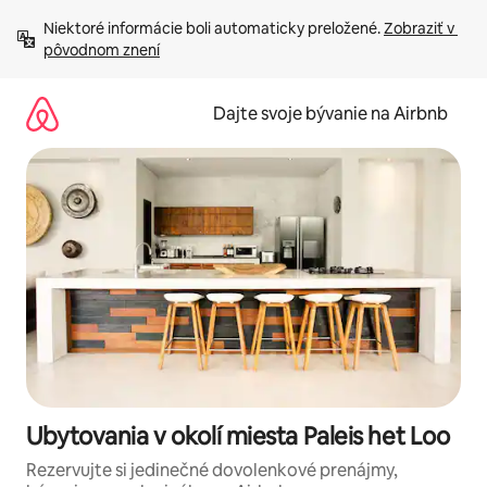
Preskočiť
Niektoré informácie boli automaticky preložené. 
Zobraziť v 
na
pôvodnom znení
obsah.
Dajte svoje bývanie na Airbnb
Ubytovania v okolí miesta Paleis het Loo
Rezervujte si jedinečné dovolenkové prenájmy,