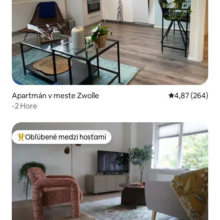
Apartmán v meste Zwolle
Priemerné ohod
4,87 (264)
-2 Hore
Obľúbené medzi hosťami
Najobľúbenejšie medzi hosťami