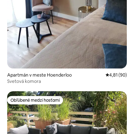
Apartmán v meste Hoenderloo
Priemerné oho
4,81 (90)
Svetová komora
Obľúbené medzi hosťami
Obľúbené medzi hosťami