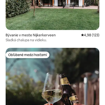
Bývanie v meste Nijkerkerveen
Priemerné ohod
4,98 (123)
Sladká chalupa na vidieku.
Obľúbené medzi hosťami
Obľúbené medzi hosťami