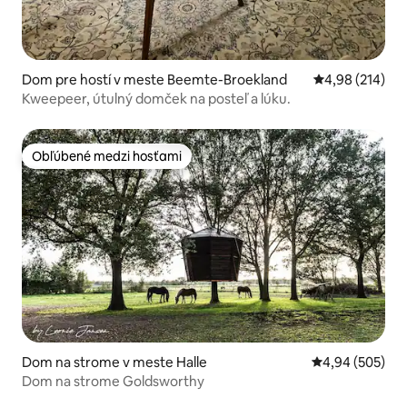
Dom pre hostí v meste Beemte-Broekland
Priemerné ohod
4,98 (214)
Kweepeer, útulný domček na posteľ a lúku.
Obľúbené medzi hosťami
Obľúbené medzi hosťami
Dom na strome v meste Halle
Priemerné ohod
4,94 (505)
Dom na strome Goldsworthy