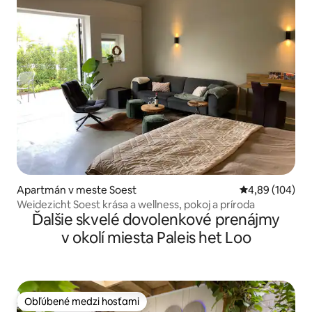
Apartmán v meste Soest
Priemerné ohod
4,89 (104)
Weidezicht Soest krása a wellness, pokoj a príroda
Ďalšie skvelé dovolenkové prenájmy
v okolí miesta Paleis het Loo
Obľúbené medzi hosťami
Obľúbené medzi hosťami