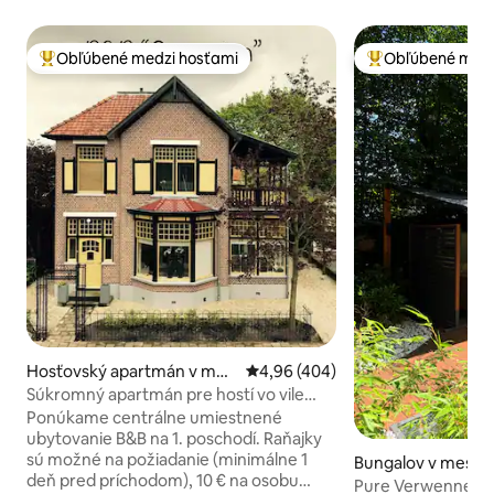
Obľúbené medzi hosťami
Obľúbené medz
Najobľúbenejšie medzi hosťami
Najobľúbenejšie 
Hosťovský apartmán v mes
Priemerné ohodnotenie 4,96 z 5
4,96 (404)
te Apeldoorn
Súkromný apartmán pre hostí vo vile
neďaleko centra Apeldoornu
Ponúkame centrálne umiestnené
ubytovanie B&B na 1. poschodí. Raňajky
sú možné na požiadanie (minimálne 1
Bungalov v meste
deň pred príchodom), 10 € na osobu
Pure Verwennerij 