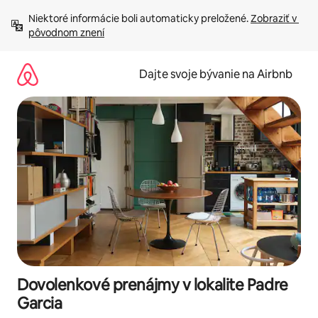
Preskočiť
Niektoré informácie boli automaticky preložené. 
Zobraziť v 
na
pôvodnom znení
obsah.
Dajte svoje bývanie na Airbnb
Dovolenkové prenájmy v lokalite Padre
Garcia