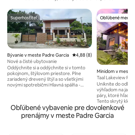
Superhostiteľ
Obľúbené medzi 
Superhostiteľ
Obľúbené medzi 
Bývanie v meste Padre Garcia
Priemerné ohodnotenie 4,88 z
4,88 (8)
Nové a čisté ubytovanie
Oddýchnite si a oddýchnite si v tomto
Minidom v meste T
pokojnom, štýlovom priestore. Plne
Taal Lakeview Ret
zariadený drevený štýl a so všetkými
panoramatický vý
Uniknite do odľahl
novými spotrebičmi Hlavná spálňa -
výhľadom na jazero
manželská posteľ Spálňa 2 –
páry, ktoré hľadaj
dvojpodlažná s výsuvnou posteľou 55-
Tento skrytý kleno
palcový televízor so službou Netflix a
Obľúbené vybavenie pre dovolenkové
Tagaytayu ponúk
Prime Video Chladnička, riad, fritéza,
na jazero a pokojn
rýchlovarná kanvica, rýchlovarná
prenájmy v meste Padre Garcia
domček sa nachá
kanvica, žehlička a sušič vlasov S
pozemku s rozloho
vlastným veľkým krytým parkovaním V
ponúka priestrann
blízkosti pretekárskej dráhy New Horse