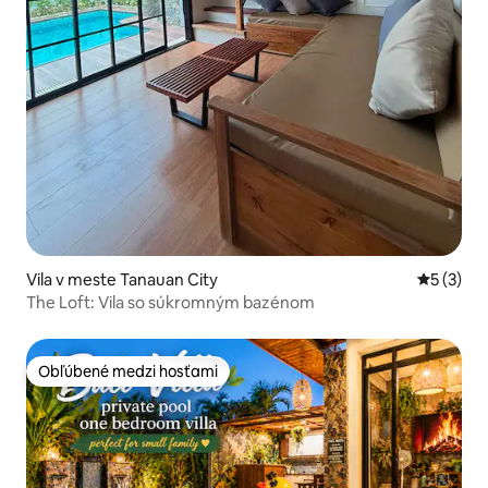
Vila v meste Tanauan City
Priemerné
5 (3)
The Loft: Vila so súkromným bazénom
Obľúbené medzi hosťami
Obľúbené medzi hosťami