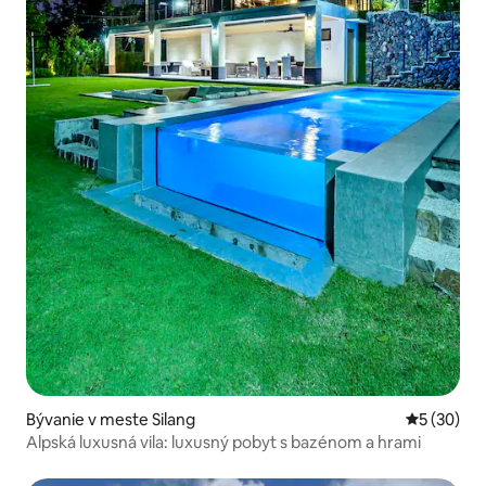
Bývanie v meste Silang
Priemerné 
5 (30)
Alpská luxusná vila: luxusný pobyt s bazénom a hrami