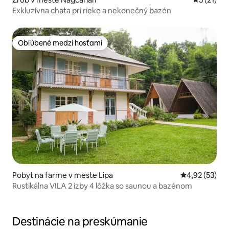
Exkluzívna chata pri rieke a nekonečný bazén
Obľúbené medzi hosťami
Obľúbené medzi hosťami
Pobyt na farme v meste Lipa
Priemerné oho
4,92 (53)
Rustikálna VILA 2 izby 4 lôžka so saunou a bazénom
Destinácie na preskúmanie