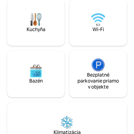
kamennú vaňu ideá
Race 2 minúty chôdze do reštaurácie
stolovanie alebo 
kambingan V blízkosti Jollibee a Mcdo 5
úchvatnej scenérie
minút jazdy na trh a kostol 5 minút jazdy
navrhnuté v mod
na akciový trh Padre Garcia Live
štýle z polovice st
pohodlie a prírod
Kuchyňa
Wi-Fi
osviežujúci pobyt.
Bezplatné
Bazén
parkovanie priamo
v objekte
Klimatizácia