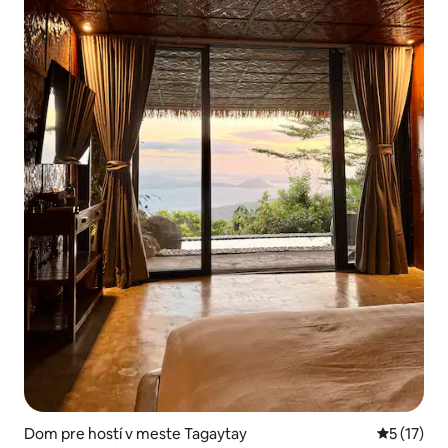
Dom pre hostí v meste Tagaytay
Priemerné
5 (17)