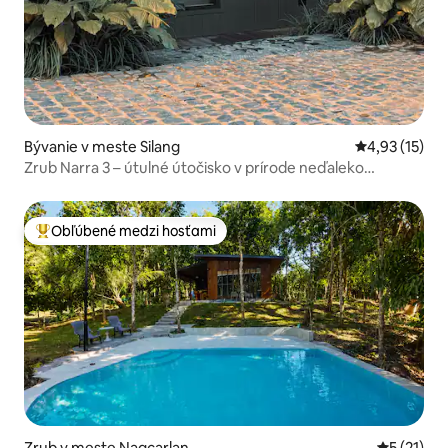
Bývanie v meste Silang
Priemerné oh
4,93 (15)
Zrub Narra 3 – útulné útočisko v prírode neďaleko
Tagaytayu
Obľúbené medzi hosťami
Najobľúbenejšie medzi hosťami
Zrub v meste Nagcarlan
Priemerné
5 (21)