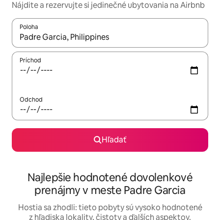
Nájdite a rezervujte si jedinečné ubytovania na Airbnb
Poloha
Keď budú výsledky k dispozícii, môžete si ich prechádzať pom
Príchod
Odchod
Hľadať
Najlepšie hodnotené dovolenkové
prenájmy v meste Padre Garcia
Hostia sa zhodli: tieto pobyty sú vysoko hodnotené
z hľadiska lokality, čistoty a ďalších aspektov.