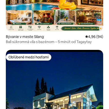
Bývanie v meste Silang
Priemerné oho
4,96 (94)
Bali súkromná vila s bazénom – 5 minút od Tagaytay
Obľúbené medzi hosťami
Obľúbené medzi hosťami