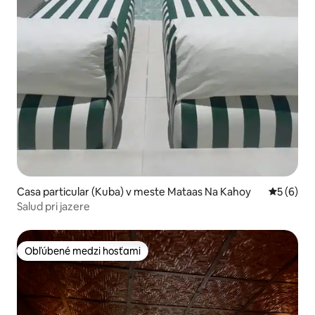
Casa particular (Kuba) v meste Mataas Na Kahoy
Priemerné
5 (6)
Salud pri jazere
Obľúbené medzi hosťami
Obľúbené medzi hosťami