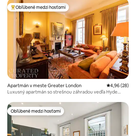
Obľúbené medzi hosťami
Najobľúbenejšie medzi hosťami
Apartmán v meste Greater London
Priemerné oho
4,96 (28)
Luxusný apartmán so strešnou záhradou vedľa Hyde
Parku
Obľúbené medzi hosťami
Obľúbené medzi hosťami