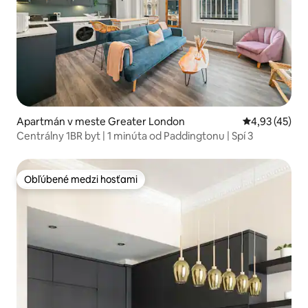
Apartmán v meste Greater London
Priemerné oho
4,93 (45)
Centrálny 1BR byt | 1 minúta od Paddingtonu | Spí 3
Obľúbené medzi hosťami
Obľúbené medzi hosťami