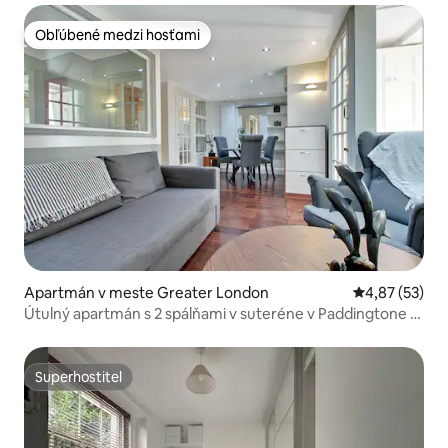
Obľúbené medzi hosťami
Obľúbené medzi hosťami
Apartmán v meste Greater London
Priemerné oho
4,87 (53)
Útulný apartmán s 2 spálňami v suteréne v Paddingtone s
terasou
Superhostiteľ
Superhostiteľ