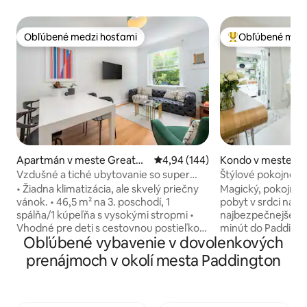
Obľúbené medzi hosťami
Obľúbené medz
Obľúbené medzi hosťami
Najobľúbenejšie 
Apartmán v meste Greater
Priemerné ohodnotenie 4,94 z 5
4,94 (144)
Kondo v meste Gr
London
don
Vzdušné a tiché ubytovanie so super
Štýlové pokojné u
veľkou manželskou penovou posteľou,
zimná záhrada Pa
• Žiadna klimatizácia, ale skvelý priečny
Magický, pokojný, 
rozlohou 46,5 m² a záhradou
vánok. • 46,5 m² na 3. poschodí, 1
pobyt v srdci najl
spálňa/1 kúpeľňa s vysokými stropmi •
najbezpečnejšej lo
Vhodné pre deti s cestovnou postieľkou,
minút do Paddingt
Obľúbené vybavenie v dovolenkových
detskou jedálenskou stoličkou,
priamo do srdca L
bezpečnostnými bránkami a detským
a krásny, má 2 spál
prenájmoch v okolí mesta Paddington
ihriskom v okolí. • Postele: 1 manželská
kúpeľne, plne vyb
posteľ veľkosti Super King Foam (šírka
priestory na prijím
180 cm), tri matrace na podlahe (64 cm)
spálňou s posteľou
a jedna pohovka. • Profesionálne
hosťovskou izbou