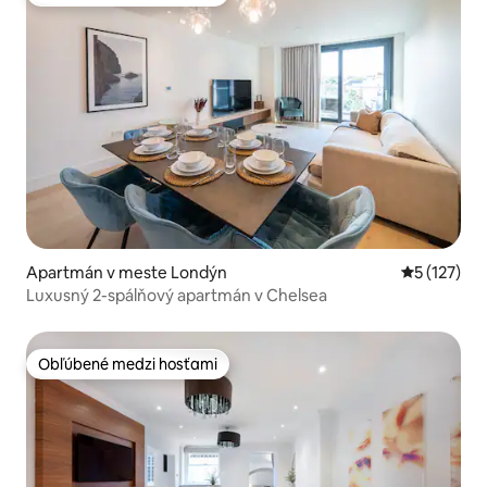
Obľúbené medzi hosťami
Apartmán v meste Londýn
Priemerné 
5 (127)
Luxusný 2-spálňový apartmán v Chelsea
Obľúbené medzi hosťami
Obľúbené medzi hosťami