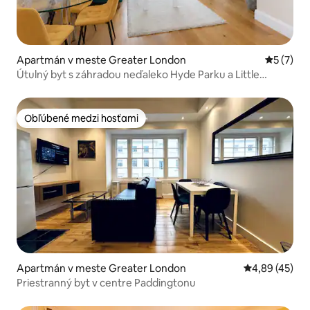
Apartmán v meste Greater London
Priemerné
5 (7)
Útulný byt s záhradou neďaleko Hyde Parku a Little
Venice
Obľúbené medzi hosťami
Obľúbené medzi hosťami
Apartmán v meste Greater London
Priemerné oho
4,89 (45)
Priestranný byt v centre Paddingtonu