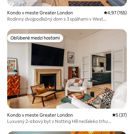
Kondo v meste Greater London
Priemerné ohod
4,97 (155)
Rodinný dvojpodlažný dom s 3 spálňami v West
Hampstead • 3 linky metra
Obľúbené medzi hosťami
Obľúbené medzi hosťami
Kondo v meste Greater London
Priemerné 
5 (37)
Luxusný 2-izbový byt v Notting Hill neďaleko trhu
Portobello