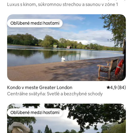
Luxus s kinom, súkromnou strechou a saunou v zóne 1
Obľúbené medzi hosťami
Obľúbené medzi hosťami
Kondo v meste Greater London
Priemerné oh
4,9 (84)
Centrálne svätyňa: Svetlé a bezchybné schody
Obľúbené medzi hosťami
Obľúbené medzi hosťami