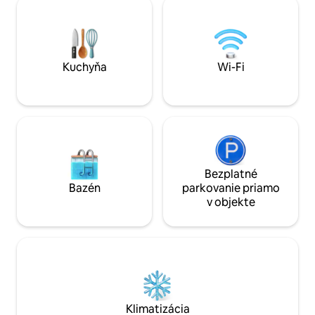
vyčistené s posteľnou bielizňou s 500
posteľou (plus ro
vláknami a všetkým mysliteľným
obývacej izbe), vš
vybavením. • Wi-Fi (100 Mbps),
posteľnou bielizňo
inteligentná TV, reproduktor, sušič
hotela. Súkromný 
vlasov, ventilátor Dyson, práčka a
vnútorný a vonkajš
Kuchyňa
Wi-Fi
sušička. • Ďalšie možnosti:
pod sklenenou st
www.airbnb.co.uk/s/homes?
host_id=1408974
Bezplatné
Bazén
parkovanie priamo
v objekte
Klimatizácia