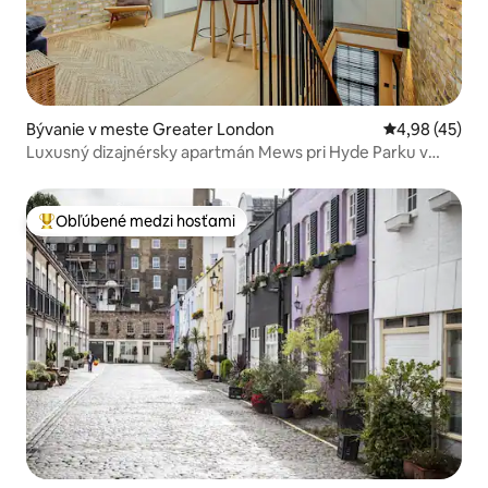
Bývanie v meste Greater London
Priemerné oho
4,98 (45)
Luxusný dizajnérsky apartmán Mews pri Hyde Parku v
Notting Hill
Obľúbené medzi hosťami
Najobľúbenejšie medzi hosťami