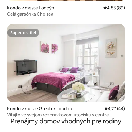
Kondo v meste Londýn
Priemerné oho
4,83 (89)
Celá garsónka Chelsea
Superhostiteľ
Superhostiteľ
Kondo v meste Greater London
Priemerné oho
4,77 (44)
Vitajte vo svojom rozprávkovom útočisku v centre
Prenájmy domov vhodných pre rodiny
Londýna!