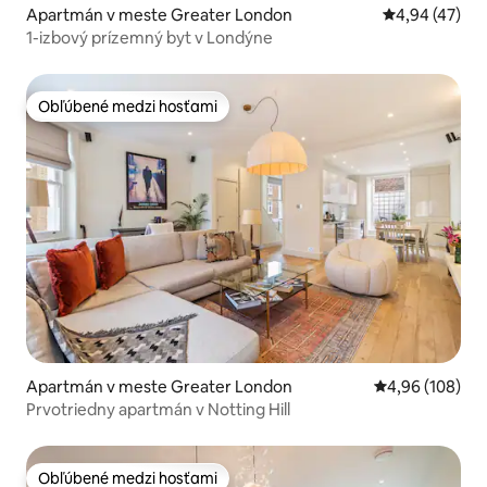
Apartmán v meste Greater London
Priemerné oho
4,94 (47)
1-izbový prízemný byt v Londýne
Obľúbené medzi hosťami
Obľúbené medzi hosťami
Apartmán v meste Greater London
Priemerné ohod
4,96 (108)
Prvotriedny apartmán v Notting Hill
Obľúbené medzi hosťami