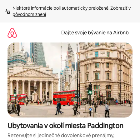
Preskočiť
Niektoré informácie boli automaticky preložené. 
Zobraziť v 
na
pôvodnom znení
obsah.
Dajte svoje bývanie na Airbnb
Ubytovania v okolí miesta Paddington
Rezervujte si jedinečné dovolenkové prenájmy,