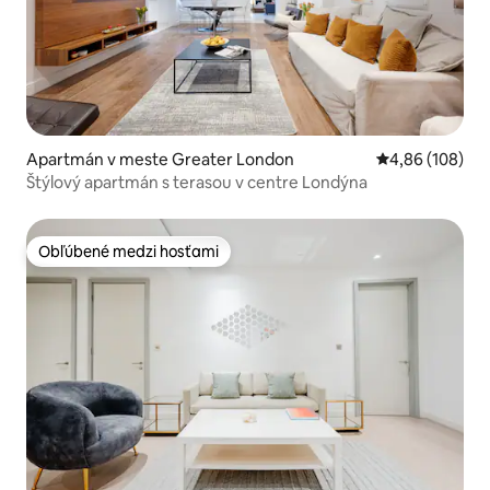
Apartmán v meste Greater London
Priemerné ohod
4,86 (108)
Štýlový apartmán s terasou v centre Londýna
Obľúbené medzi hosťami
Obľúbené medzi hosťami