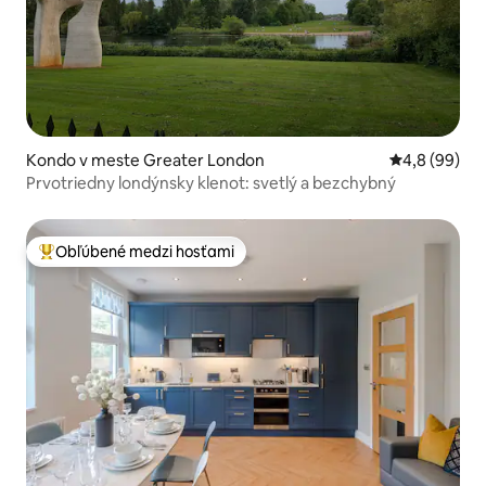
Kondo v meste Greater London
Priemerné oh
4,8 (99)
Prvotriedny londýnsky klenot: svetlý a bezchybný
Obľúbené medzi hosťami
Najobľúbenejšie medzi hosťami