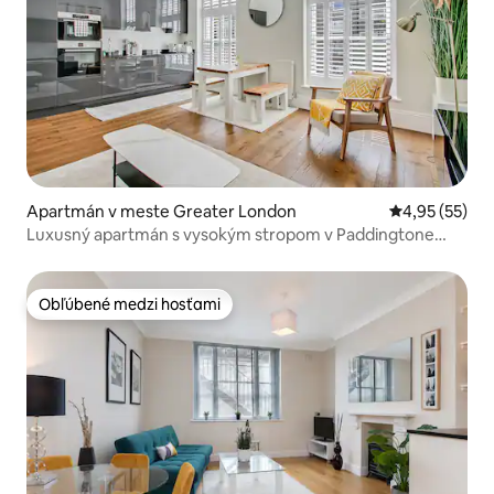
Apartmán v meste Greater London
Priemerné oho
4,95 (55)
Luxusný apartmán s vysokým stropom v Paddingtone
neďaleko Hyde Parku
Obľúbené medzi hosťami
Obľúbené medzi hosťami