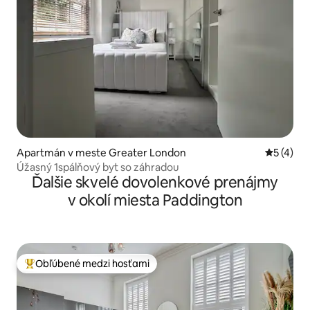
Apartmán v meste Greater London
Priemerné
5 (4)
Úžasný 1spálňový byt so záhradou
Ďalšie skvelé dovolenkové prenájmy
v okolí miesta Paddington
Obľúbené medzi hosťami
Najobľúbenejšie medzi hosťami