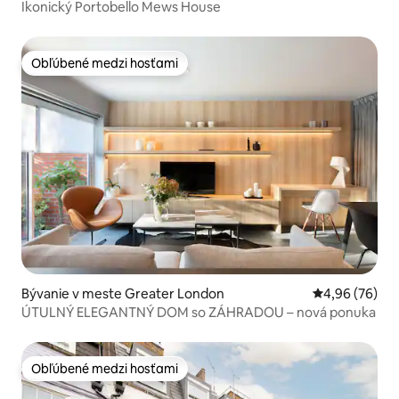
Ikonický Portobello Mews House
Obľúbené medzi hosťami
Obľúbené medzi hosťami
Bývanie v meste Greater London
Priemerné oho
4,96 (76)
ÚTULNÝ ELEGANTNÝ DOM so ZÁHRADOU – nová ponuka
Obľúbené medzi hosťami
Obľúbené medzi hosťami