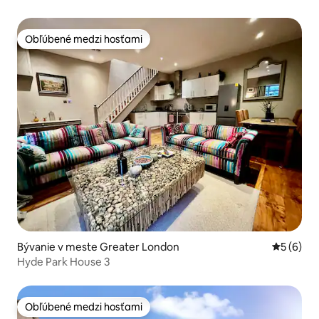
Obľúbené medzi hosťami
Obľúbené medzi hosťami
Bývanie v meste Greater London
Priemerné
5 (6)
Hyde Park House 3
Obľúbené medzi hosťami
Obľúbené medzi hosťami