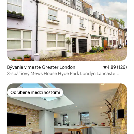
Bývanie v meste Greater London
Priemerné ohod
4,89 (126)
3-spálňový Mews House Hyde Park Londýn Lancaster
Gate
Obľúbené medzi hosťami
Obľúbené medzi hosťami