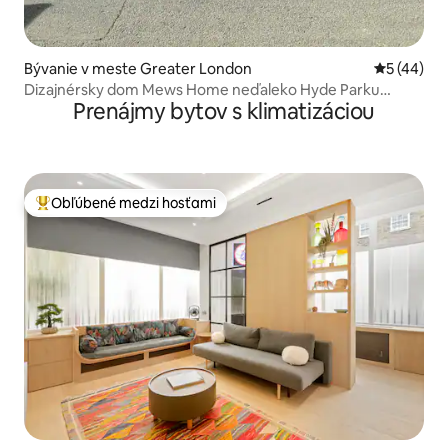
Bývanie v meste Greater London
Priemerné 
5 (44)
Dizajnérsky dom Mews Home neďaleko Hyde Parku
Prenájmy bytov s klimatizáciou
s kinovou miestnosťou
Obľúbené medzi hosťami
Najobľúbenejšie medzi hosťami