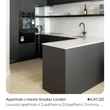
Apartmán v meste Greater London
Priemerné oh
4,91 (32)
Luxusný apartmán s 2 spálňami a 2 kúpeľňami, 3 minúty od
Hyde Parku | Notting Hill