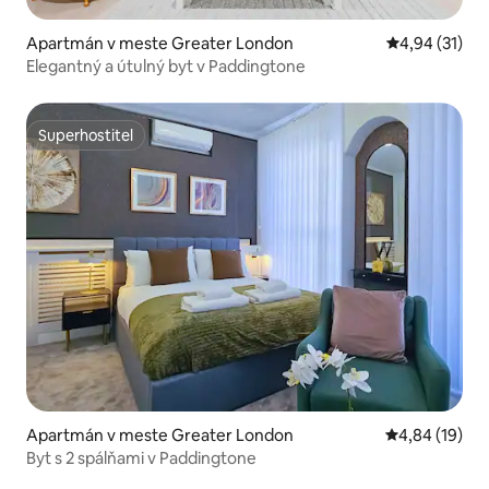
Apartmán v meste Greater London
Priemerné oho
4,94 (31)
Elegantný a útulný byt v Paddingtone
Superhostiteľ
Superhostiteľ
Apartmán v meste Greater London
Priemerné oho
4,84 (19)
Byt s 2 spálňami v Paddingtone