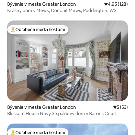
Bývanie v meste Greater London
Priemerné ohod
4,95 (128)
Krásny dom v Mews, Conduit Mews, Paddington, W2
Obľúbené medzi hosťami
Najobľúbenejšie medzi hosťami
Bývanie v meste Greater London
Priemerné 
5 (53)
Blossom House Nový 3-spálňový dom v Barons Court
Obľúbené medzi hosťami