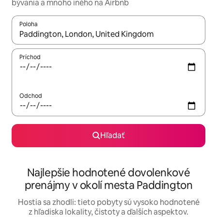
bývania a mnoho iného na Airbnb
Poloha
Keď budú výsledky k dispozícii, môžete si ich prechádzať pom
Príchod
Odchod
Hľadať
Najlepšie hodnotené dovolenkové
prenájmy v okolí mesta Paddington
Hostia sa zhodli: tieto pobyty sú vysoko hodnotené
z hľadiska lokality, čistoty a ďalších aspektov.