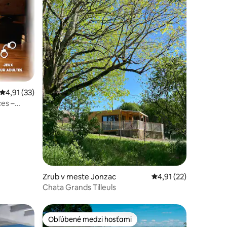
otení: 23
Priemerné ohodnotenie 4,91 z 5, počet hodnotení: 33
4,91 (33)
es –
Zrub v meste Jonzac
Priemerné ohodnoteni
4,91 (22)
Chata Grands Tilleuls
Obľúbené medzi hosťami
Obľúbené medzi hosťami