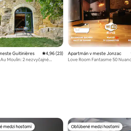
meste Guitinières
Priemerné ohodnotenie 4,96 z 5, počet hodn
4,96 (23)
Apartmán v meste Jonzac
 Au Moulin: 2 nezvyčajné
Love Room Fantasme 50 Nuanc
ia
milenecká izba
 4,53 z 5, počet hodnotení: 15
é medzi hosťami
Obľúbené medzi hosťami
é medzi hosťami
Obľúbené medzi hosťami