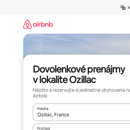
Preskočiť
N
na
obsah.
Dovolenkové prenájmy
v lokalite Ozillac
Nájdite a rezervujte si jedinečné ubytovania n
Airbnb
Poloha
Keď budú výsledky k dispozícii, môžete si ich p
Príchod