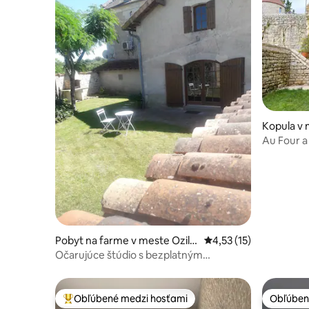
Kopula v 
Au Four a
ubytovan
Pobyt na farme v meste Ozilla
Priemerné ohodnotenie
4,53 (15)
c
Očarujúce štúdio s bezplatným
parkovaním, malý dvor
Obľúbené medzi hosťami
Obľúben
Najobľúbenejšie medzi hosťami
Obľúben