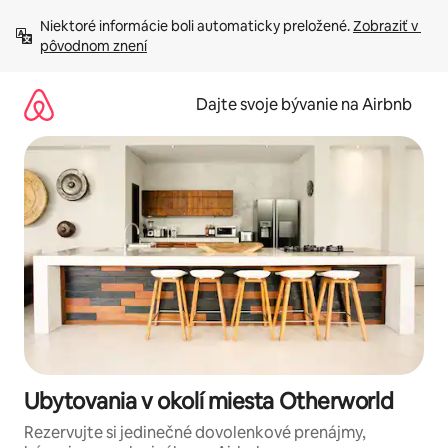
Preskočiť
Niektoré informácie boli automaticky preložené. 
Zobraziť v 
na
pôvodnom znení
obsah.
Dajte svoje bývanie na Airbnb
Ubytovania v okolí miesta Otherworld
Rezervujte si jedinečné dovolenkové prenájmy,