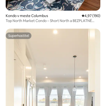
Kondo v meste Columbus
Priemerné ohod
4,97 (190)
Top North Market Condo – Short North a BEZPLATNÉ
parkovanie
Superhostiteľ
Superhostiteľ