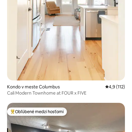
Kondo v meste Columbus
Priemerné oh
4,9 (112)
Cali Modern Townhome at FOUR x FIVE
Obľúbené medzi hosťami
Najobľúbenejšie medzi hosťami