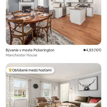
Bývanie v meste Pickerington
Priemerné oho
4,93 (101)
Manchester House
Obľúbené medzi hosťami
Najobľúbenejšie medzi hosťami