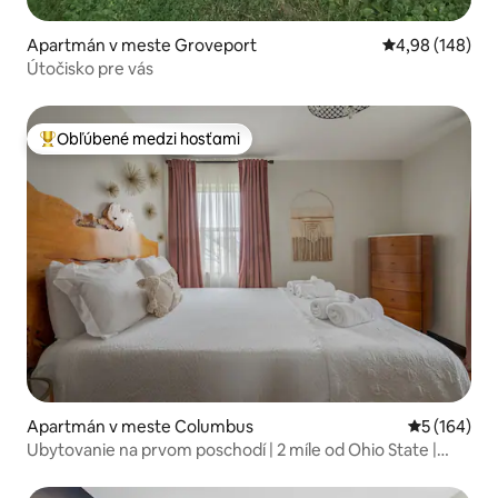
Apartmán v meste Groveport
Priemerné ohod
4,98 (148)
Útočisko pre vás
Obľúbené medzi hosťami
Najobľúbenejšie medzi hosťami
Apartmán v meste Columbus
Priemerné o
5 (164)
Ubytovanie na prvom poschodí | 2 míle od Ohio State |
Kaviarne v okolí