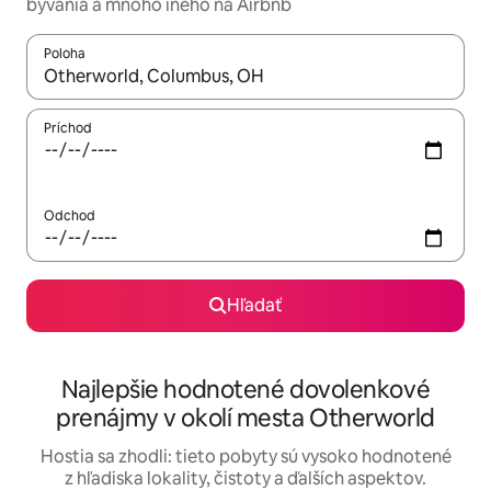
bývania a mnoho iného na Airbnb
Poloha
Keď budú výsledky k dispozícii, môžete si ich prechádzať pom
Príchod
Odchod
Hľadať
Najlepšie hodnotené dovolenkové
prenájmy v okolí mesta Otherworld
Hostia sa zhodli: tieto pobyty sú vysoko hodnotené
z hľadiska lokality, čistoty a ďalších aspektov.