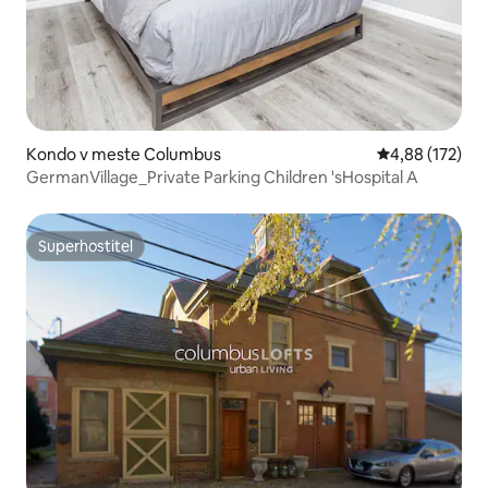
Kondo v meste Columbus
Priemerné ohod
4,88 (172)
GermanVillage_Private Parking Children 'sHospital A
Superhostiteľ
Superhostiteľ