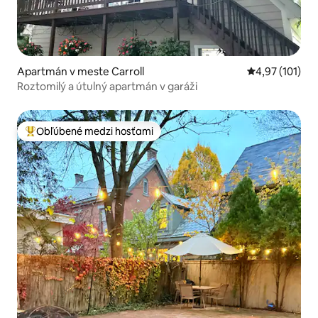
Apartmán v meste Carroll
Priemerné oho
4,97 (101)
Roztomilý a útulný apartmán v garáži
Obľúbené medzi hosťami
Najobľúbenejšie medzi hosťami