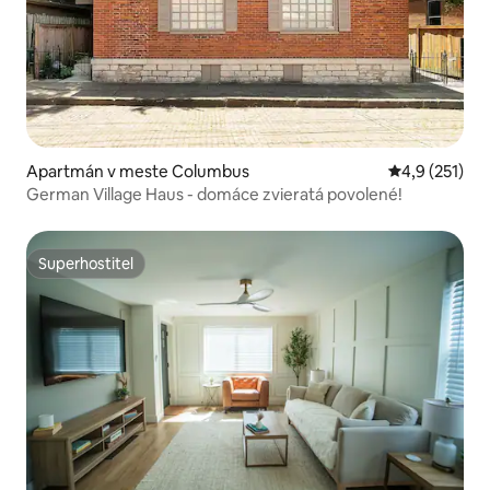
Apartmán v meste Columbus
Priemerné oh
4,9 (251)
German Village Haus - domáce zvieratá povolené!
Superhostiteľ
Superhostiteľ