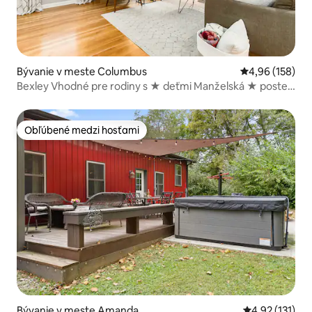
Bývanie v meste Columbus
Priemerné ohod
4,96 (158)
Bexley Vhodné pre rodiny s ★ deťmi Manželská ★ posteľ
Dovolenka v okolí domova
Obľúbené medzi hosťami
Obľúbené medzi hosťami
Bývanie v meste Amanda
Priemerné oho
4,92 (131)