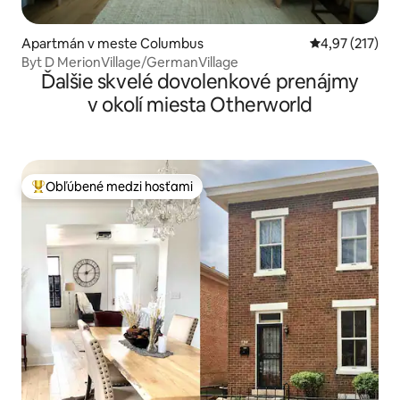
Apartmán v meste Columbus
Priemerné ohod
4,97 (217)
Byt D MerionVillage/GermanVillage
Ďalšie skvelé dovolenkové prenájmy
v okolí miesta Otherworld
Obľúbené medzi hosťami
Najobľúbenejšie medzi hosťami