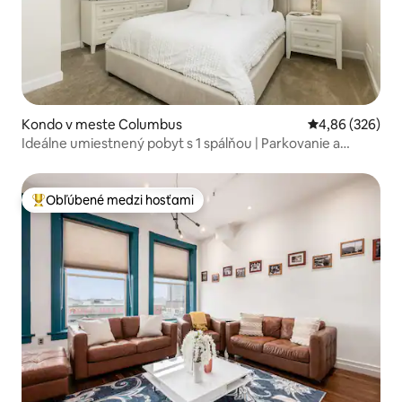
Kondo v meste Columbus
Priemerné ohod
4,86 (326)
Ideálne umiestnený pobyt s 1 spálňou | Parkovanie a
práčovňa
Obľúbené medzi hosťami
Najobľúbenejšie medzi hosťami