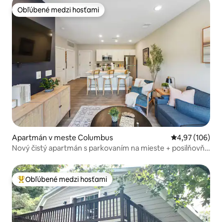
Obľúbené medzi hosťami
Obľúbené medzi hosťami
Apartmán v meste Columbus
Priemerné ohod
4,97 (106)
Nový čistý apartmán s parkovaním na mieste + posilňovňa
+ balkón
Obľúbené medzi hosťami
Najobľúbenejšie medzi hosťami