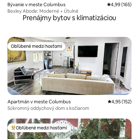
Bývanie v meste Columbus
Priemerné ohod
4,99 (165)
Bexley Abode: Moderné + Útulné
Prenájmy bytov s klimatizáciou
Obľúbené medzi hosťami
Obľúbené medzi hosťami
Apartmán v meste Columbus
Priemerné ohod
4,95 (152)
Súkromný oddychový dom s kočiarom
Obľúbené medzi hosťami
Najobľúbenejšie medzi hosťami