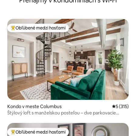
Prenájmy v kondomíniách s Wi-Fi
Obľúbené medzi hosťami
Najobľúbenejšie medzi hosťami
Kondo v meste Columbus
Priemerné 
5 (315)
Štýlový loft s manželskou posteľou – dve parkovacie
miesta
Obľúbené medzi hosťami
Najobľúbenejšie medzi hosťami