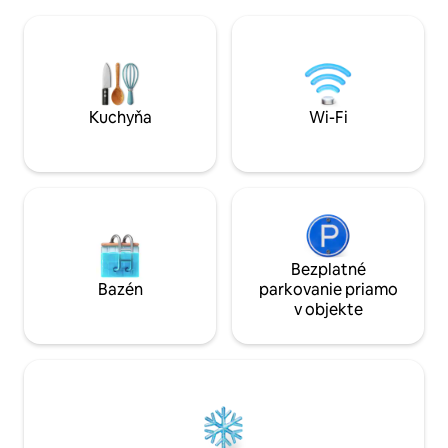
do・ prírody len p
Columbusu a jaskyňami a vodopádmi
Hills ・ Luxusná sp
štátneho parku Hocking Hills (v oboch
umývadlá ・Ideáln
prípadoch vzdialených približne
víkend alebo sólo pobyt Kl
35 minút), a preto je ideálnym základňou
tlačidlo❤️ Uložiť, a
pre víkendových dobrodruhov – alebo
znova. Prečítajte s
pokojným útočiskom pre tých, ktorí
všetky vysnívané 
Kuchyňa
Wi-Fi
hľadajú samotu.
Bezplatné
Bazén
parkovanie priamo
v objekte