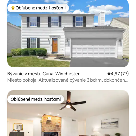
Obľúbené medzi hosťami
Najobľúbenejšie medzi hosťami
Bývanie v meste Canal Winchester
Priemerné oho
4,97 (77)
Miesto pokoja! Aktualizované bývanie 3 bdrm, dokončený
suterén
Obľúbené medzi hosťami
Obľúbené medzi hosťami