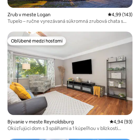
Zrub v meste Logan
Priemerné ohod
4,99 (143)
Tupelo – ručne vyrezávaná súkromná zrubová chata s
výhľadom
Obľúbené medzi hosťami
Obľúbené medzi hosťami
Bývanie v meste Reynoldsburg
Priemerné oho
4,94 (93)
Okúzľujúci dom s 3 spálňami a 1 kúpeľňou v blízkosti
Columbusu