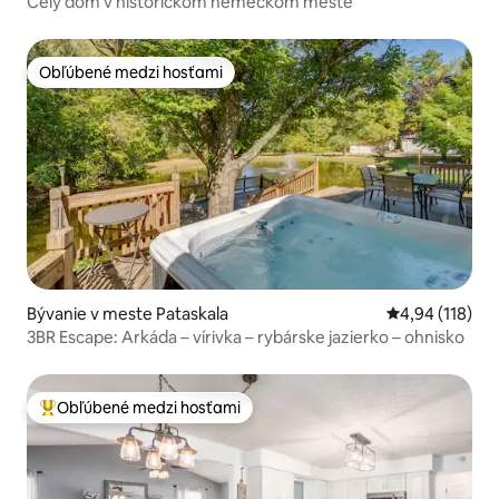
Celý dom v historickom nemeckom meste
Obľúbené medzi hosťami
Obľúbené medzi hosťami
Bývanie v meste Pataskala
Priemerné ohod
4,94 (118)
3BR Escape: Arkáda – vírivka – rybárske jazierko – ohnisko
Obľúbené medzi hosťami
Najobľúbenejšie medzi hosťami