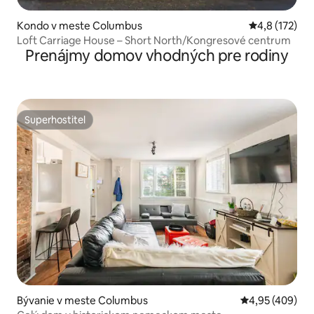
Kondo v meste Columbus
Priemerné oh
4,8 (172)
Loft Carriage House – Short North/Kongresové centrum
Prenájmy domov vhodných pre rodiny
Superhostiteľ
Superhostiteľ
Bývanie v meste Columbus
Priemerné ohod
4,95 (409)