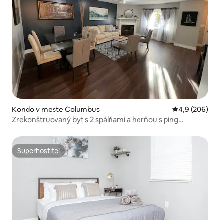
Kondo v meste Columbus
Priemerné oho
4,9 (206)
Zrekonštruovaný byt s 2 spálňami a herňou s ping
pongom
Superhostiteľ
Superhostiteľ