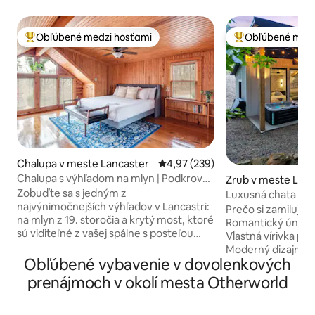
Obľúbené medzi hosťami
Obľúbené medz
Najobľúbenejšie medzi hosťami
Najobľúbenejšie 
Chalupa v meste Lancaster
Priemerné ohodnotenie 4,97 z 5
4,97 (239)
Chalupa s výhľadom na mlyn | Podkrovný
Zrub v meste Log
apartmán s veľkou manželskou posteľou
Zobuďte sa s jedným z
Luxusná chata pre
| Blízko Hocking Hills
najvýnimočnejších výhľadov v Lancastri:
Odľahlá! Vírivka!
Prečo si zamilujete
na mlyn z 19. storočia a krytý most, ktoré
Romantický únik v 
sú viditeľné z vašej spálne s posteľou
Vlastná vírivka p
veľkosti King a vyvýšenou strechou.
Moderný dizajn s 
Chata Rockmill, penzión s jednou
Obľúbené vybavenie v dovolenkových
po strop ・Štýlová
spálňou, postavený výlučne z dreva
kuchyňa・ Útulné 
prenájmoch v okolí mesta Otherworld
remeselníkmi, je útulný a plný
Fi + inteligentná
charakteru. Chata sa nachádza v ideálnej
Výlet ・vhodný pre
polohe medzi rušným centrom