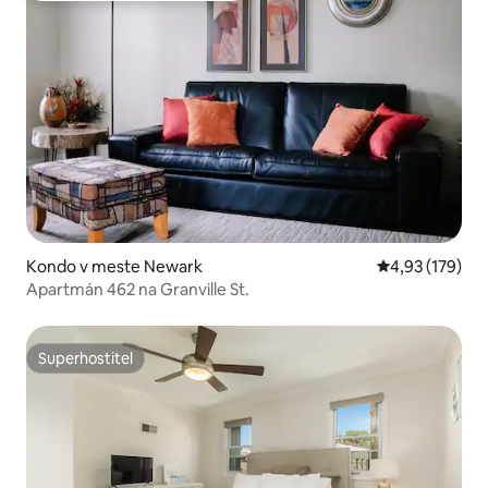
Kondo v meste Newark
Priemerné ohod
4,93 (179)
Apartmán 462 na Granville St.
Superhostiteľ
Superhostiteľ