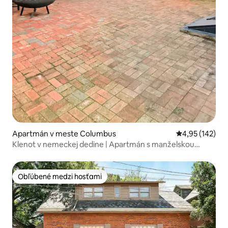
Apartmán v meste Columbus
Priemerné ohod
4,95 (142)
Klenot v nemeckej dedine | Apartmán s manželskou
posteľou
Obľúbené medzi hosťami
Obľúbené medzi hosťami