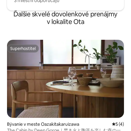
3 miestni odporúčajú
Ďalšie skvelé dovolenkové prenájmy
v lokalite Ota
Superhostiteľ
Superhostiteľ
Bývanie v meste Oazakitakaruizawa
Priemerné
5 (4)
The Cabin by Deep Gorge｜焚き火と陶器を楽しむ森の一