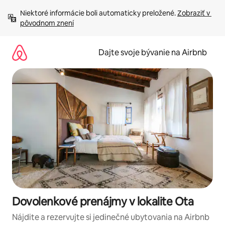
Preskočiť
Niektoré informácie boli automaticky preložené. 
Zobraziť v 
na
pôvodnom znení
obsah.
Dajte svoje bývanie na Airbnb
Dovolenkové prenájmy v lokalite Ota
Nájdite a rezervujte si jedinečné ubytovania na Airbnb