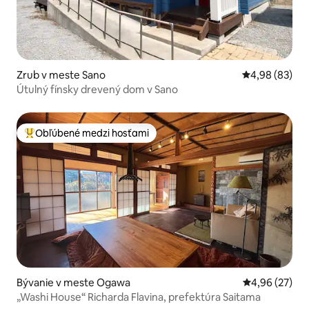
Zrub v meste Sano
Priemerné oho
4,98 (83)
Útulný fínsky drevený dom v Sano
Obľúbené medzi hosťami
Najobľúbenejšie medzi hosťami
Bývanie v meste Ogawa
Priemerné oho
4,96 (27)
„Washi House“ Richarda Flavina, prefektúra Saitama