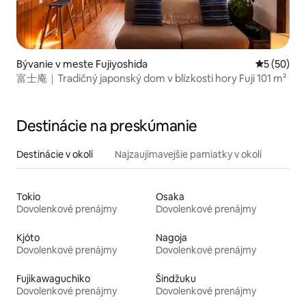
Bývanie v meste Fujiyoshida
Priemerné 
5 (50)
富士庵｜Tradičný japonský dom v blízkosti hory Fuji 101 m²
Destinácie na preskúmanie
Destinácie v okolí
Najzaujímavejšie pamiatky v okolí
Tokio
Osaka
Dovolenkové prenájmy
Dovolenkové prenájmy
Kjóto
Nagoja
Dovolenkové prenájmy
Dovolenkové prenájmy
Fujikawaguchiko
Šindžuku
Dovolenkové prenájmy
Dovolenkové prenájmy