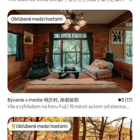
棟貸し
Obľúbené medzi hosťami
Obľúbené medzi hosťami
Bývanie v meste 鳴沢村, 南都留郡
Priemerné
5 (17)
Vila s výhľadom na horu Fuji | 15 minút autom od stanice
Kawaguchiko | Maximálne 8 osôb | 10 lôžok | Sky Forest
Zen Fuji
Obľúbené medzi hosťami
Najobľúbenejšie medzi hosťami