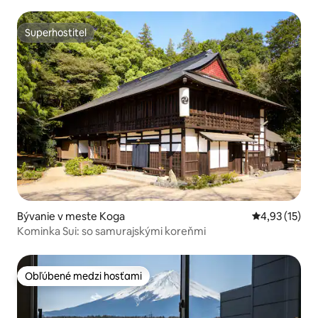
Superhostiteľ
Superhostiteľ
Bývanie v meste Koga
Priemerné oh
4,93 (15)
Kominka Sui: so samurajskými koreňmi
Obľúbené medzi hosťami
Obľúbené medzi hosťami