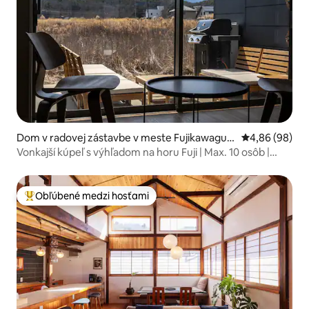
Dom v radovej zástavbe v meste Fujikawaguc
Priemerné oho
4,86 (98)
hiko
Vonkajší kúpeľ s výhľadom na horu Fuji | Max. 10 osôb |
Terasový dom s grilom a krytým balkónom
Obľúbené medzi hosťami
Najobľúbenejšie medzi hosťami