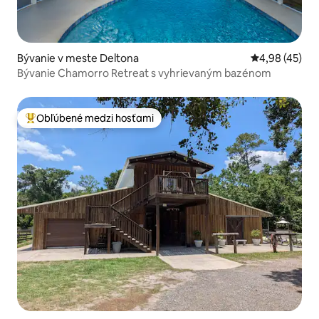
Bývanie v meste Deltona
Priemerné oho
4,98 (45)
Bývanie Chamorro Retreat s vyhrievaným bazénom
Obľúbené medzi hosťami
Najobľúbenejšie medzi hosťami