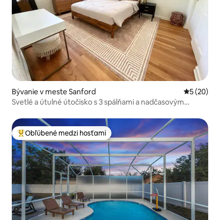
Bývanie v meste Sanford
Priemerné 
5 (20)
Svetlé a útulné útočisko s 3 spálňami a nadčasovým
šarmom
Obľúbené medzi hosťami
Najobľúbenejšie medzi hosťami