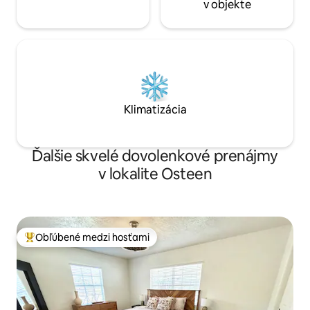
v objekte
Klimatizácia
Ďalšie skvelé dovolenkové prenájmy
v lokalite Osteen
Obľúbené medzi hosťami
Najobľúbenejšie medzi hosťami