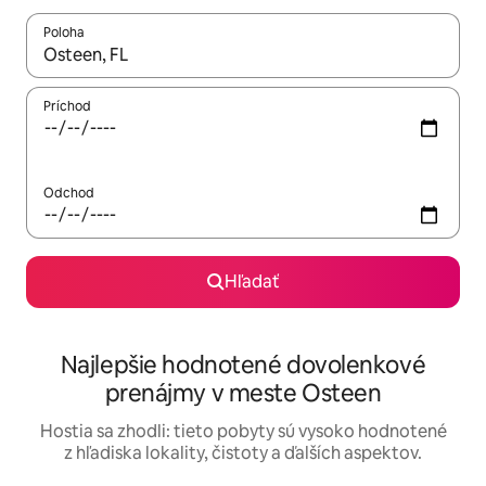
Poloha
Keď budú výsledky k dispozícii, môžete si ich prechádzať pom
Príchod
Odchod
Hľadať
Najlepšie hodnotené dovolenkové
prenájmy v meste Osteen
Hostia sa zhodli: tieto pobyty sú vysoko hodnotené
z hľadiska lokality, čistoty a ďalších aspektov.