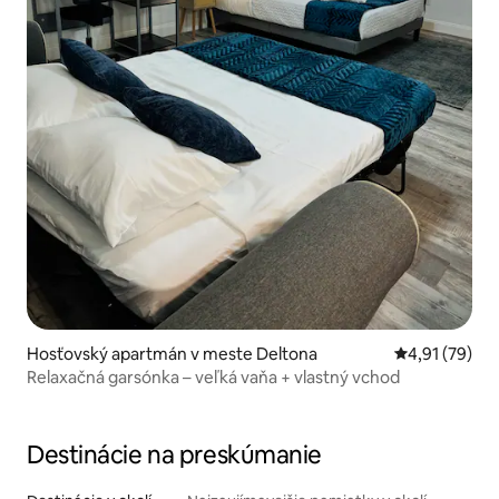
Hosťovský apartmán v meste Deltona
Priemerné oho
4,91 (79)
Relaxačná garsónka – veľká vaňa + vlastný vchod
Destinácie na preskúmanie