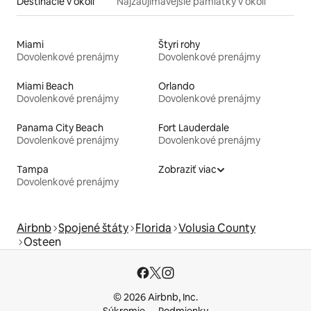
Destinácie v okolí
Najzaujímavejšie pamiatky v okolí
Miami
Štyri rohy
Dovolenkové prenájmy
Dovolenkové prenájmy
Miami Beach
Orlando
Dovolenkové prenájmy
Dovolenkové prenájmy
Panama City Beach
Fort Lauderdale
Dovolenkové prenájmy
Dovolenkové prenájmy
Tampa
Zobraziť viac
Dovolenkové prenájmy
Airbnb
Spojené štáty
Florida
Volusia County
Osteen
© 2026 Airbnb, Inc.