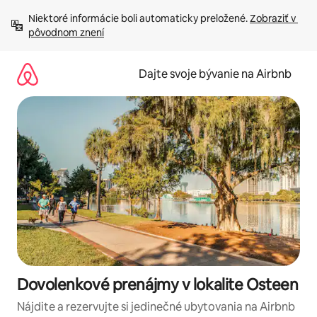
Preskočiť
Niektoré informácie boli automaticky preložené. 
Zobraziť v 
na
pôvodnom znení
obsah.
Dajte svoje bývanie na Airbnb
Dovolenkové prenájmy v lokalite Osteen
Nájdite a rezervujte si jedinečné ubytovania na Airbnb