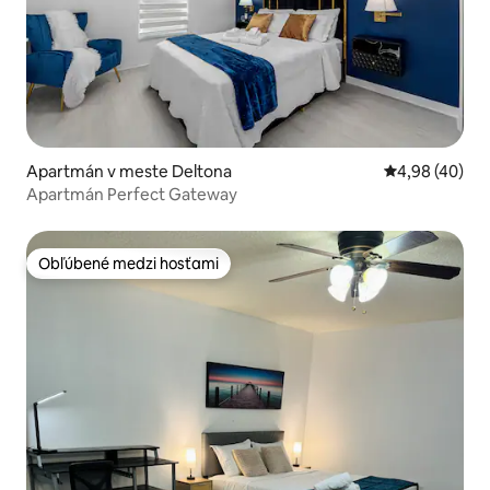
Apartmán v meste Deltona
Priemerné oho
4,98 (40)
Apartmán Perfect Gateway
Obľúbené medzi hosťami
Obľúbené medzi hosťami