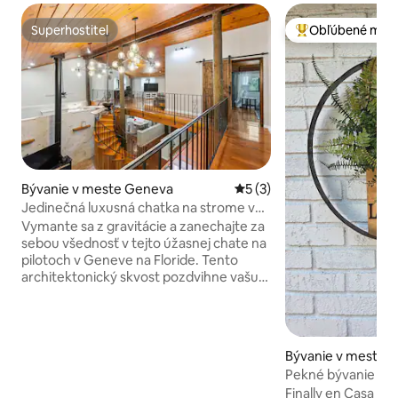
Superhostiteľ
Obľúbené medz
Superhostiteľ
Najobľúbenejšie 
Bývanie v meste Geneva
Priemerné ohodnotenie 5 z
5 (3)
Jedinečná luxusná chatka na strome v
blízkosti Disney a pláží
Vymante sa z gravitácie a zanechajte za
sebou všednosť v tejto úžasnej chate na
pilotoch v Geneve na Floride. Tento
architektonický skvost pozdvihne vašu
dovolenku na novú úroveň – doslova s 3
spálňami/2 kúpeľňami, kde sa pohodlne
uloží 6 ľudí (a schválené domáce
zvieratá). Vystúpte po špirálovom
Bývanie v meste D
schodisku a nájdete luxus v otvorenom
Pekné bývanie pri 
priestore, kuchyňu pripravenú pre
terasou na tráveni
Finally en Casa sa
šéfkuchára a dve verandy stvorené na