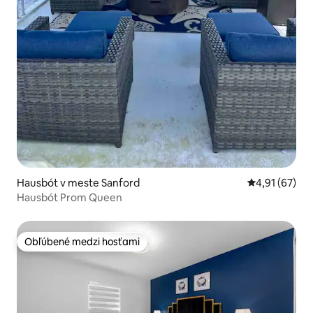
Hausbót v meste Sanford
Priemerné oho
4,91 (67)
Hausbót Prom Queen
Obľúbené medzi hosťami
Obľúbené medzi hosťami