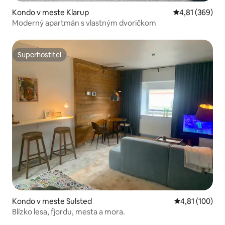
Kondo v meste Klarup
Priemerné ohod
4,81 (369)
Moderný apartmán s vlastným dvoričkom
Superhostiteľ
Superhostiteľ
Kondo v meste Sulsted
Priemerné ohod
4,81 (100)
Blízko lesa, fjordu, mesta a mora.