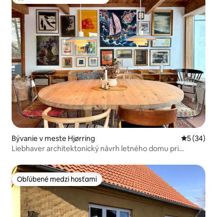
Najobľúbenejšie medzi hosťami
Bývanie v meste Hjørring
Priemerné 
5 (34)
Liebhaver architektonický návrh letného domu pri
Nørleve
Obľúbené medzi hosťami
Obľúbené medzi hosťami