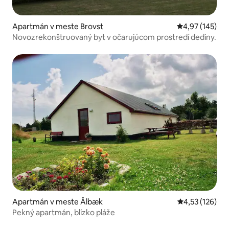
Apartmán v meste Brovst
Priemerné ohod
4,97 (145)
Novozrekonštruovaný byt v očarujúcom prostredí dediny.
Apartmán v meste Ålbæk
Priemerné ohod
4,53 (126)
Pekný apartmán, blízko pláže