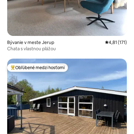
Bývanie v meste Jerup
Priemerné oho
4,81 (171)
Chata s vlastnou plážou
Obľúbené medzi hosťami
Najobľúbenejšie medzi hosťami