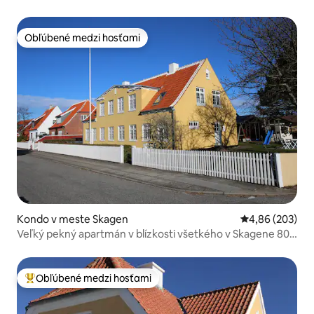
kútom, parkoviskom
Obľúbené medzi hosťami
Obľúbené medzi hosťami
Kondo v meste Skagen
Priemerné ohod
4,86 (203)
Veľký pekný apartmán v blízkosti všetkého v Skagene 80
m²
Obľúbené medzi hosťami
Najobľúbenejšie medzi hosťami