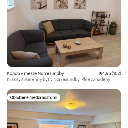
Kondo v meste Norresundby
Priemerné ohod
4,95 (102)
Krásny suterénny byt v Nørresundby. Plne zariadený
Obľúbené medzi hosťami
Obľúbené medzi hosťami