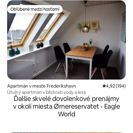
Obľúbené medzi hosťami
Obľúbené medzi hosťami
Apartmán v meste Frederikshavn
Priemerné ohod
4,92 (194)
Útulný apartmán v blízkosti vody a lesa
Ďalšie skvelé dovolenkové prenájmy
v okolí miesta Ørnereservatet - Eagle
World