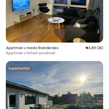
Apartmán v meste Brønderslev
Priemerné oho
4,89 (36)
Apartmán v tichom prostredí
Superhostiteľ
Superhostiteľ