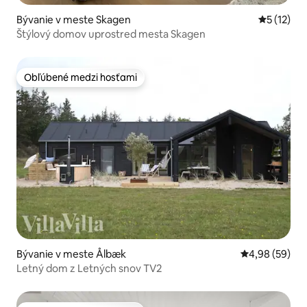
Bývanie v meste Skagen
Priemerné
5 (12)
Štýlový domov uprostred mesta Skagen
Obľúbené medzi hosťami
Obľúbené medzi hosťami
Bývanie v meste Ålbæk
Priemerné oho
4,98 (59)
Letný dom z Letných snov TV2