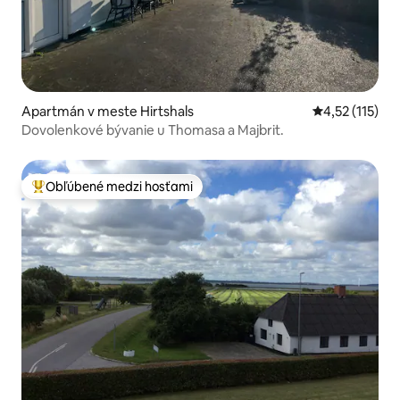
Apartmán v meste Hirtshals
Priemerné oho
4,52 (115)
Dovolenkové bývanie u Thomasa a Majbrit.
Obľúbené medzi hosťami
Najobľúbenejšie medzi hosťami