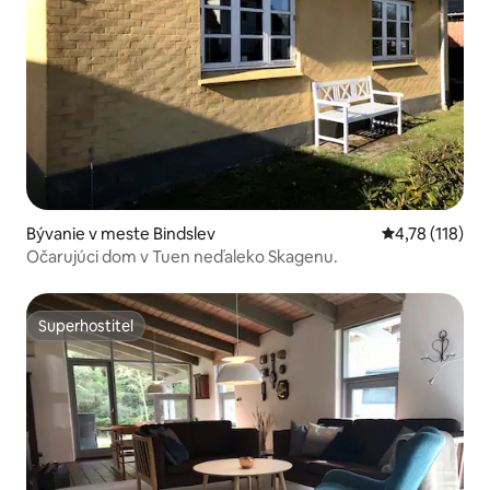
Bývanie v meste Bindslev
Priemerné oho
4,78 (118)
Očarujúci dom v Tuen neďaleko Skagenu.
Superhostiteľ
Superhostiteľ