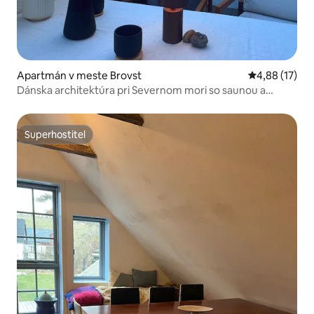
Apartmán v meste Brovst
Priemerné oho
4,88 (17)
Dánska architektúra pri Severnom mori so saunou a
bazénom
Superhostiteľ
Superhostiteľ