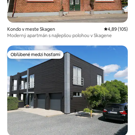
Kondo v meste Skagen
Priemerné ohod
4,89 (105)
Moderný apartmán s najlepšou polohou v Skagene
Obľúbené medzi hosťami
Obľúbené medzi hosťami