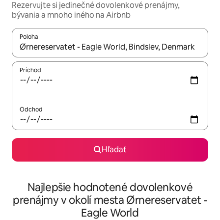
Rezervujte si jedinečné dovolenkové prenájmy,
bývania a mnoho iného na Airbnb
Poloha
Keď budú výsledky k dispozícii, môžete si ich prechádzať pom
Príchod
Odchod
Hľadať
Najlepšie hodnotené dovolenkové
prenájmy v okolí mesta Ørnereservatet -
Eagle World