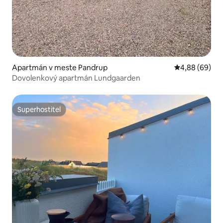
Apartmán v meste Pandrup
Priemerné oho
4,88 (69)
Dovolenkový apartmán Lundgaarden
Superhostiteľ
Superhostiteľ