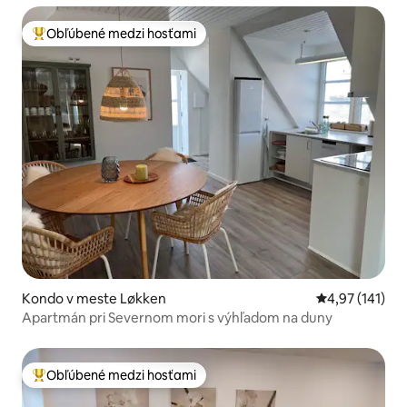
Obľúbené medzi hosťami
Najobľúbenejšie medzi hosťami
Kondo v meste Løkken
Priemerné oho
4,97 (141)
Apartmán pri Severnom mori s výhľadom na duny
Obľúbené medzi hosťami
Najobľúbenejšie medzi hosťami