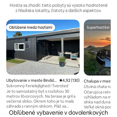
Hostia sa zhodli: tieto pobyty sú vysoko hodnotené
z hľadiska lokality, čistoty a ďalších aspektov.
Obľúbené medzi hosťami
Superhostiteľ
Obľúbené medzi hosťami
Superhostiteľ
Ubytovanie v meste Bindsle
Priemerné ohodnotenie 4,92 z 5
4,92 (130)
Chalupa v meste H
v
Súkromný Ferielejlighed i Tversted
Útulná chata na p
Je to samostatný byt s rozlohou 30
výhľadom
Očarujúca retro c
metrov štvorcových. Na terase je gril a
výhľadom na more.
večerné slnko. Okrem toho je tu malá
slnka nad dunami 
záhrada s ranným slnkom. Pláž sa
Veľké okná poskytu
nachádza 1 km od apartmánu. Môžete
Obľúbené vybavenie v dovolenkových
viditeľnosť. Alebo
ísť autom na pláž a zaparkovať. Obchod s
chladného zimnéh