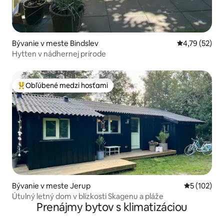
Bývanie v meste Bindslev
Priemerné oho
4,79 (52)
Hytten v nádhernej prírode
Obľúbené medzi hosťami
Najobľúbenejšie medzi hosťami
Bývanie v meste Jerup
Priemerné o
5 (102)
Útulný letný dom v blízkosti Skagenu a pláže
Prenájmy bytov s klimatizáciou