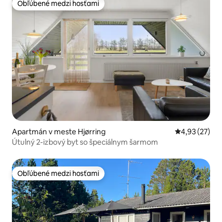
Obľúbené medzi hosťami
Obľúbené medzi hosťami
Apartmán v meste Hjørring
Priemerné oho
4,93 (27)
Útulný 2-izbový byt so špeciálnym šarmom
Obľúbené medzi hosťami
Obľúbené medzi hosťami