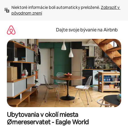
Preskočiť
Niektoré informácie boli automaticky preložené. 
Zobraziť v 
na
pôvodnom znení
obsah.
Dajte svoje bývanie na Airbnb
Ubytovania v okolí miesta
Ørnereservatet - Eagle World