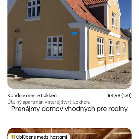
Kondo v meste Løkken
Priemerné ohod
4,98 (130)
Útulný apartmán v starej štvrti Løkken.
Prenájmy domov vhodných pre rodiny
Obľúbené medzi hosťami