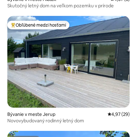
Skutočný letný dom na veľkom pozemku v prírode
Obľúbené medzi hosťami
Najobľúbenejšie medzi hosťami
Bývanie v meste Jerup
Priemerné oho
4,97 (29)
Novovybudovaný rodinný letný dom