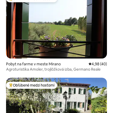
Najobľúbenejšie medzi hosťami
Pobyt na farme v meste Mirano
Priemerné oho
4,98 (40)
Agroturistika Amoler, trojlôžková izba, Germano Reale
Obľúbené medzi hosťami
Najobľúbenejšie medzi hosťami