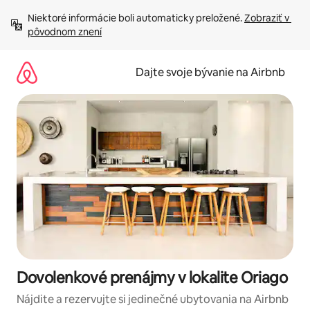
Preskočiť
Niektoré informácie boli automaticky preložené. 
Zobraziť v 
na
pôvodnom znení
obsah.
Dajte svoje bývanie na Airbnb
Dovolenkové prenájmy v lokalite Oriago
Nájdite a rezervujte si jedinečné ubytovania na Airbnb