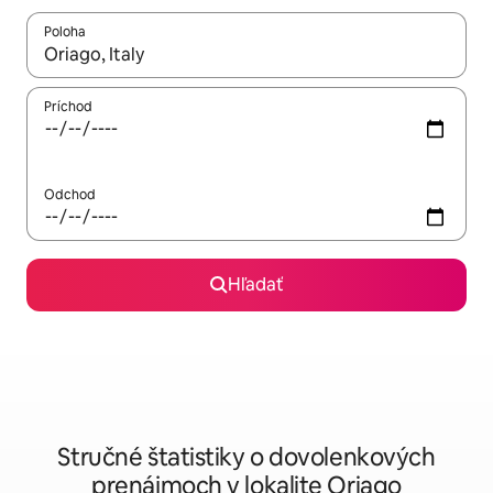
Poloha
Keď budú výsledky k dispozícii, môžete si ich prechádzať pom
Príchod
Odchod
Hľadať
Stručné štatistiky o dovolenkových
prenájmoch v lokalite Oriago