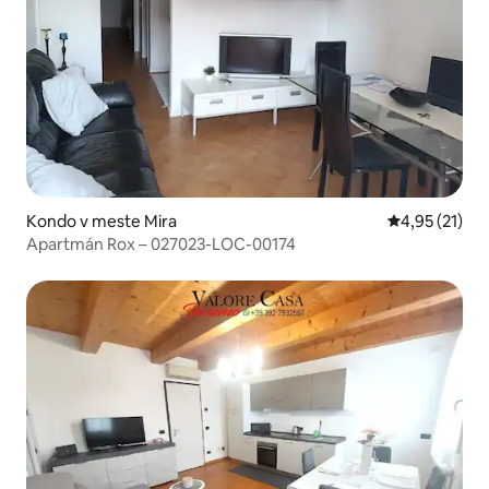
Kondo v meste Mira
Priemerné oh
4,95 (21)
Apartmán Rox – 027023-LOC-00174