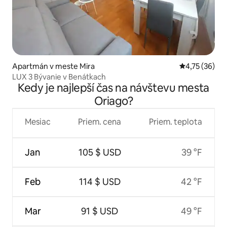
Apartmán v meste Mira
Priemerné oho
4,75 (36)
LUX 3 Bývanie v Benátkach
Kedy je najlepší čas na návštevu mesta
Oriago?
Mesiac
Priem. cena
Priem. teplota
Jan
105 $ USD
39 °F
Feb
114 $ USD
42 °F
Mar
91 $ USD
49 °F