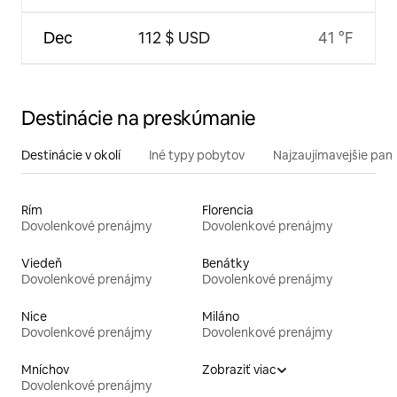
Dec
112 $ USD
41 °F
Destinácie na preskúmanie
Destinácie v okolí
Iné typy pobytov
Najzaujímavejšie pami
Rím
Florencia
Dovolenkové prenájmy
Dovolenkové prenájmy
Viedeň
Benátky
Dovolenkové prenájmy
Dovolenkové prenájmy
Nice
Miláno
Dovolenkové prenájmy
Dovolenkové prenájmy
Mníchov
Zobraziť viac
Dovolenkové prenájmy