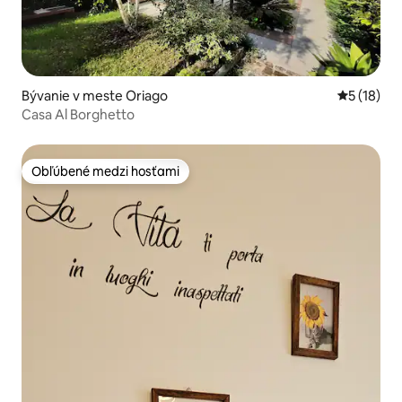
Bývanie v meste Oriago
Priemerné 
5 (18)
Casa Al Borghetto
Obľúbené medzi hosťami
Obľúbené medzi hosťami