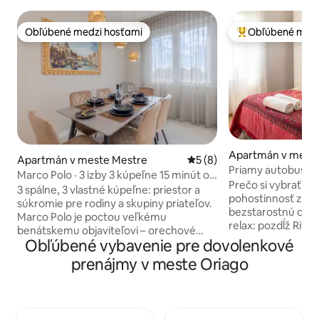
Obľúbené medzi hosťami
Obľúbené medz
Obľúbené medzi hosťami
Najobľúbenejšie 
Apartmán v meste
Apartmán v meste Mestre
Priemerné ohodnotenie 5 z
5 (8)
Priamy autobus do
Marco Polo · 3 izby 3 kúpeľne 15 minút od
parkovanie • Roma
Prečo si vybrať ná
Benátok
3 spálne, 3 vlastné kúpeľne: priestor a
pohostinnosť zaruč
súkromie pre rodiny a skupiny priateľov.
bezstarostnú dovolenku ​🗺️
Marco Polo je poctou veľkému
relax: pozdĺž Rivié
benátskemu objaviteľovi – orechové
(autom/autobusom
Obľúbené vybavenie pre dovolenkové
drevo ako lode, terakota ako koreniny
na objavovanie me
Východu, starožitná mapa sveta. Každá
prenájmy v meste Oriago
načerpanie nových
izba má vlastnú kúpeľňu, televízor a
pokoji. ​🎨 Umelecké detaily: Inšpiratívna
samostatnú klimatizáciu. Vybavená
atmosféra, kde je 
kuchyňa, terasa, rafinovaný dizajn. Hneď
vybraný z diel re
pri diaľnici A4: ideálny základný bod na