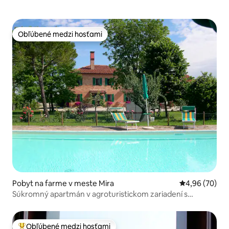
Obľúbené medzi hosťami
Obľúbené medzi hosťami
Pobyt na farme v meste Mira
Priemerné oho
4,96 (70)
Súkromný apartmán v agroturistickom zariadení s
bazénom
Obľúbené medzi hosťami