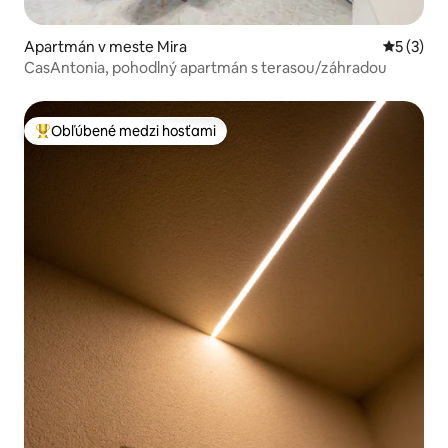
Apartmán v meste Mira
Priemerné
5 (3)
CasAntonia, pohodlný apartmán s terasou/záhradou
Obľúbené medzi hosťami
Najobľúbenejšie medzi hosťami