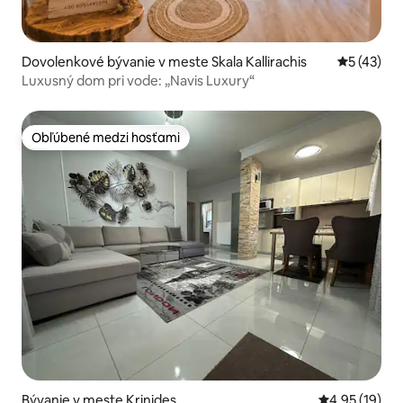
Dovolenkové bývanie v meste Skala Kallirachis
Priemerné 
5 (43)
Luxusný dom pri vode: „Navis Luxury“
Obľúbené medzi hosťami
Obľúbené medzi hosťami
Bývanie v meste Krinides
Priemerné oho
4,95 (19)