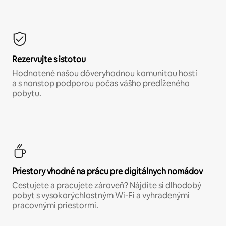
Rezervujte s istotou
Hodnotené našou dôveryhodnou komunitou hostí
a s nonstop podporou počas vášho predĺženého
pobytu.
Priestory vhodné na prácu pre digitálnych nomádov
Cestujete a pracujete zároveň? Nájdite si dlhodobý
pobyt s vysokorýchlostným Wi-Fi a vyhradenými
pracovnými priestormi.