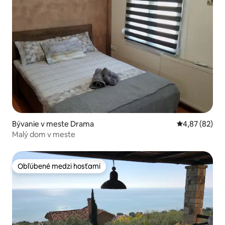
Bývanie v meste Drama
Priemerné oho
4,87 (82)
Malý dom v meste
Obľúbené medzi hosťami
Obľúbené medzi hosťami