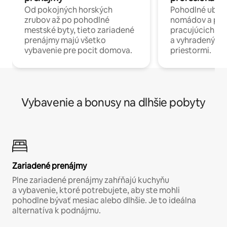
Od pokojných horských
Pohodlné ubyto
zrubov až po pohodlné
nomádov a pro
mestské byty, tieto zariadené
pracujúcich na 
prenájmy majú všetko
a vyhradenými
vybavenie pre pocit domova.
priestormi.
Vybavenie a bonusy na dlhšie pobyty
Zariadené prenájmy
Plne zariadené prenájmy zahŕňajú kuchyňu
a vybavenie, ktoré potrebujete, aby ste mohli
pohodlne bývať mesiac alebo dlhšie. Je to ideálna
alternatíva k podnájmu.