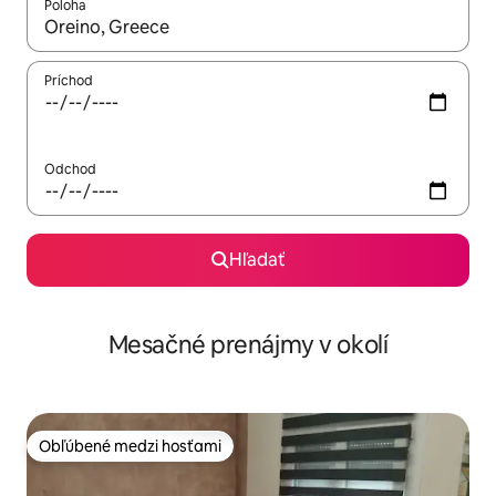
Poloha
Keď budú výsledky k dispozícii, môžete si ich prechádzať pom
Príchod
Odchod
Hľadať
Mesačné prenájmy v okolí
Obľúbené medzi hosťami
Obľúbené medzi hosťami