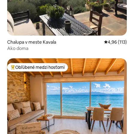
Chalupa v meste Kavala
Priemerné oho
4,96 (113)
Ako doma
Obľúbené medzi hosťami
Najobľúbenejšie medzi hosťami