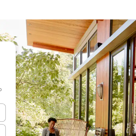
o
rechádzať pomocou klávesov so šípkami nahor a nadol alebo ich pres