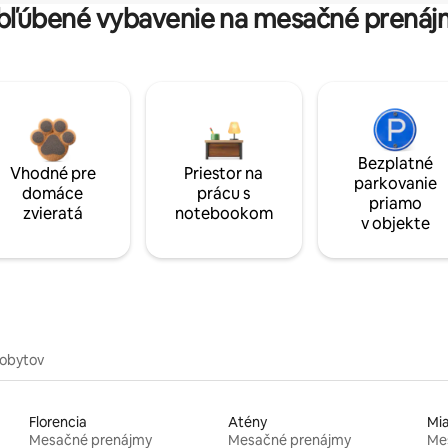
bľúbené vybavenie na mesačné prenáj
Bezplatné
Vhodné pre
Priestor na
parkovanie
domáce
prácu s
priamo
zvieratá
notebookom
v objekte
pobytov
Florencia
Atény
Mi
Mesačné prenájmy
Mesačné prenájmy
Me