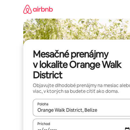
Preskočiť
na
obsah.
Mesačné prenájmy
v lokalite Orange Walk
District
Objavujte dlhodobé prenájmy na mesiac aleb
viac, v ktorých sa budete cítiť ako doma.
Poloha
Keď budú výsledky k dispozícii, môžete si ich p
Príchod