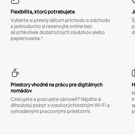
Flexibilita, ktorú potrebujete
J
Vyberte si presný dátum príchodu a odchodu
Š
a jednoducho si rezervujte online bez
p
akýchkoľvek dodatočných záväzkov alebo
d
papierovania.*
Priestory vhodné na prácu pre digitálnych
H
nomádov
N
Cestujete a pracujete zároveň? Nájdite si
k
dlhodobý pobyt s vysokorýchlostným Wi-Fi a
s
vyhradenými pracovnými priestormi.
p