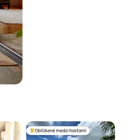
Obľúbené medzi hosťami
Najobľúbenejšie medzi hosťami