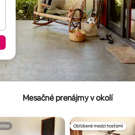
Mesačné prenájmy v okolí
titeľ
Obľúbené medzi hosťami
titeľ
Obľúbené medzi hosťami