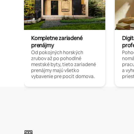
Kompletne zariadené
Digit
prenájmy
prof
Od pokojných horských
Pohod
zrubov až po pohodlné
nomá
mestské byty, tieto zariadené
pracu
prenájmy majú všetko
a vy
vybavenie pre pocit domova.
pries