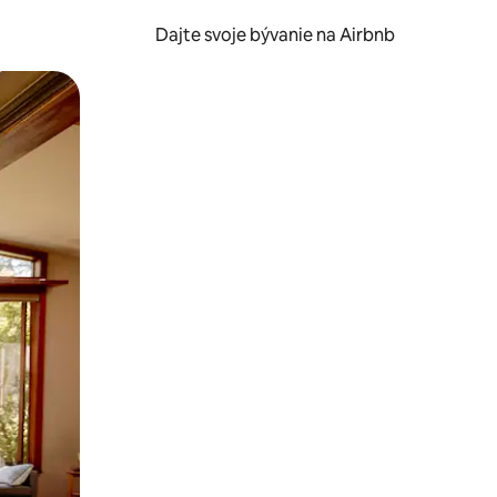
Dajte svoje bývanie na Airbnb
kúmať pomocou dotykových gest či potiahnutia prstom.