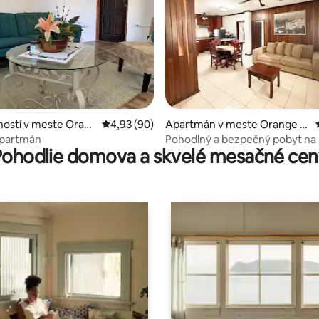
4,82 z 5, počet hodnotení: 303
ostí v meste Oran
Priemerné ohodnotenie 4,93 z 5, počet hodn
4,93 (90)
Apartmán v meste Orange W
alk
apartmán
Pohodlný a bezpečný pobyt na 
Pohodlie domova a skvelé mesačné cen
ulici.