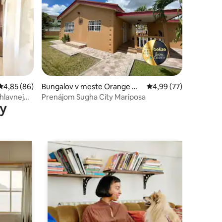
otení: 90
Priemerné ohodnotenie 4,85 z 5, počet hodnotení: 86
4,85 (86)
Bungalov v meste Orange Wa
Priemerné ohodnotenie
4,99 (77)
lk
hlavnej
Prenájom Sugha City Mariposa
y