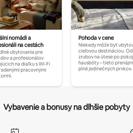
álni nomádi a
Pohoda v cene
esionáli na cestách
Niekedy môže byť ubyto
cieľovou destináciou. Od
lné ubytovania pre
zrubov na útese po poko
dov a profesionálov
hausbóty – tieto prenájm
júcich na diaľku s Wi-Fi
plné jedinečných prvkov.
hradenými pracovnými
tormi.
Vybavenie a bonusy na dlhšie pobyty