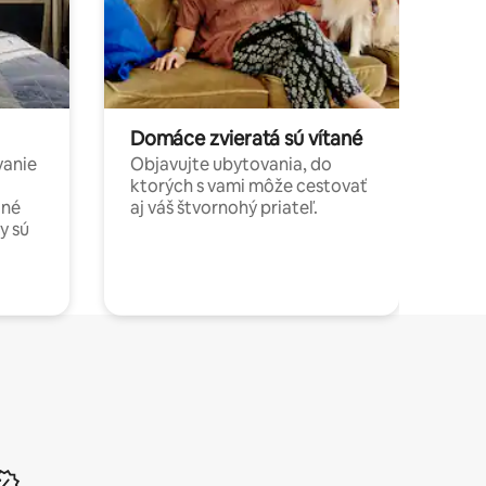
Domáce zvieratá sú vítané
vanie
Objavujte ubytovania, do
ktorých s vami môže cestovať
jné
aj váš štvornohý priateľ.
y sú