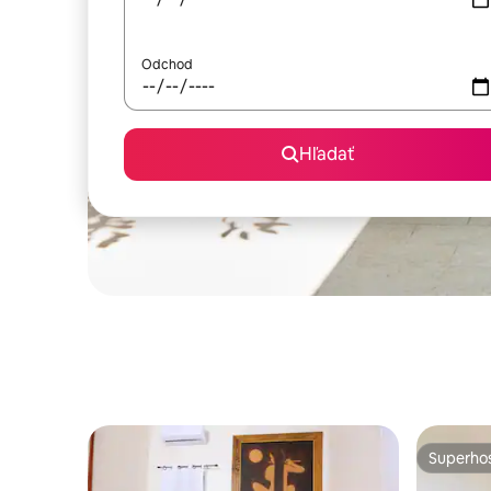
Odchod
Hľadať
Superhos
Superhos