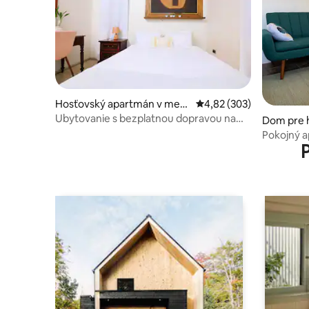
Hosťovský apartmán v mest
Priemerné ohodnotenie 
4,82 (303)
e Ladyville
Ubytovanie s bezplatnou dopravou na
Dom pre h
letisko – Ladyville Lam
ge Walk
Pokojný 