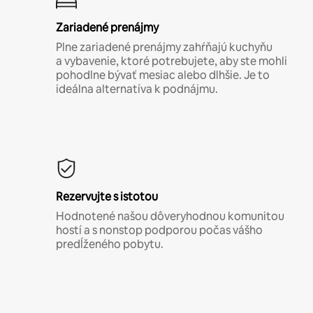
Zariadené prenájmy
Plne zariadené prenájmy zahŕňajú kuchyňu
a vybavenie, ktoré potrebujete, aby ste mohli
pohodlne bývať mesiac alebo dlhšie. Je to
ideálna alternatíva k podnájmu.
Rezervujte s istotou
Hodnotené našou dôveryhodnou komunitou
hostí a s nonstop podporou počas vášho
predĺženého pobytu.