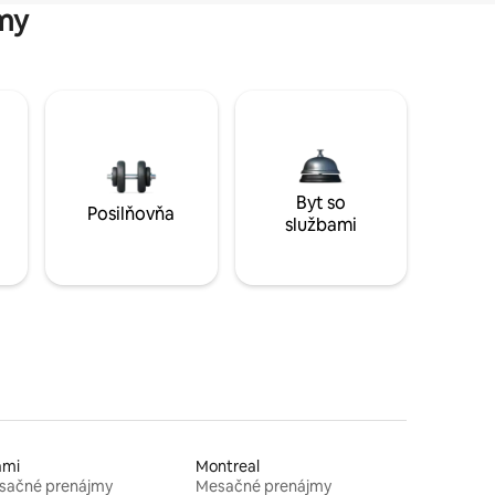
my
Byt so
Posilňovňa
službami
ami
Montreal
sačné prenájmy
Mesačné prenájmy