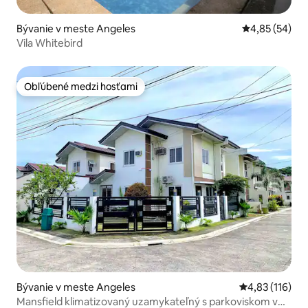
Bývanie v meste Angeles
Priemerné oho
4,85 (54)
Vila Whitebird
Obľúbené medzi hosťami
Obľúbené medzi hosťami
Bývanie v meste Angeles
Priemerné oho
4,83 (116)
Mansfield klimatizovaný uzamykateľný s parkoviskom v