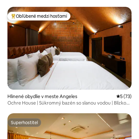
Obľúbené medzi hosťami
Najobľúbenejšie medzi hosťami
Hlinené obydlie v meste Angeles
Priemerné 
5 (73)
Ochre House | Súkromný bazén so slanou vodou | Blízko
Clarku
Superhostiteľ
Superhostiteľ