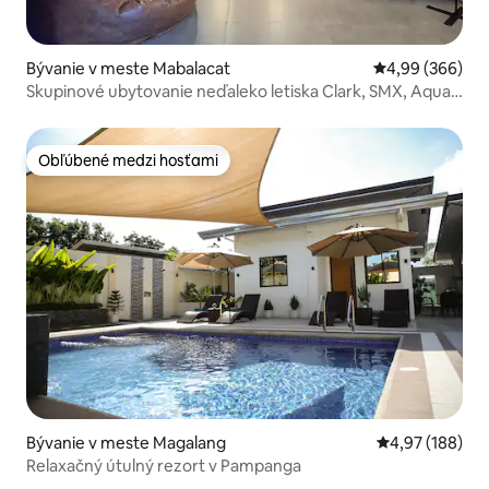
Bývanie v meste Mabalacat
Priemerné ohod
4,99 (366)
Skupinové ubytovanie neďaleko letiska Clark, SMX, Aqua
Planet
Obľúbené medzi hosťami
Obľúbené medzi hosťami
Bývanie v meste Magalang
Priemerné ohod
4,97 (188)
Relaxačný útulný rezort v Pampanga