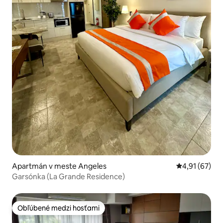
Apartmán v meste Angeles
Priemerné oho
4,91 (67)
Garsónka (La Grande Residence)
Obľúbené medzi hosťami
Obľúbené medzi hosťami