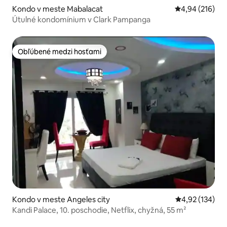
Kondo v meste Mabalacat
Priemerné ohod
4,94 (216)
Útulné kondomínium v Clark Pampanga
Obľúbené medzi hosťami
Obľúbené medzi hosťami
Kondo v meste Angeles city
Priemerné ohod
4,92 (134)
Kandi Palace, 10. poschodie, Netflix, chyžná, 55 m²