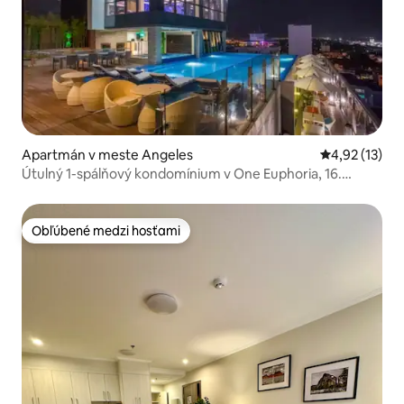
Apartmán v meste Angeles
Priemerné oh
4,92 (13)
Útulný 1-spálňový kondomínium v One Euphoria, 16.
poschodie
Obľúbené medzi hosťami
Obľúbené medzi hosťami