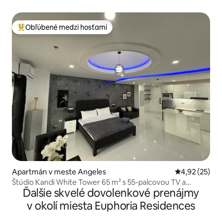
Obľúbené medzi hosťami
Najobľúbenejšie medzi hosťami
Apartmán v meste Angeles
Priemerné oho
4,92 (25)
Štúdio Kandi White Tower 65 m² s 55-palcovou TV a
Ďalšie skvelé dovolenkové prenájmy
Netflixom
v okolí miesta Euphoria Residences