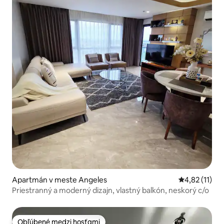
Apartmán v meste Angeles
Priemerné oh
4,82 (11)
Priestranný a moderný dizajn, vlastný balkón, neskorý c/o
Obľúbené medzi hosťami