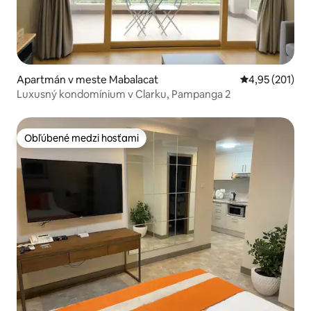
Apartmán v meste Mabalacat
Priemerné ohod
4,95 (201)
Luxusný kondomínium v Clarku, Pampanga 2
Obľúbené medzi hosťami
Obľúbené medzi hosťami