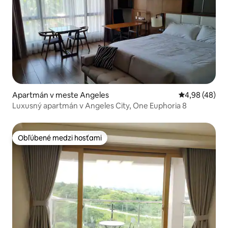
Apartmán v meste Angeles
Priemerné oho
4,98 (48)
Luxusný apartmán v Angeles City, One Euphoria 8
Obľúbené medzi hosťami
Obľúbené medzi hosťami