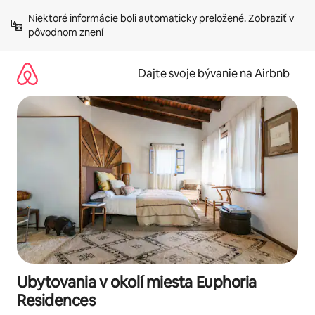
Preskočiť
Niektoré informácie boli automaticky preložené. 
Zobraziť v 
na
pôvodnom znení
obsah.
Dajte svoje bývanie na Airbnb
Ubytovania v okolí miesta Euphoria
Residences