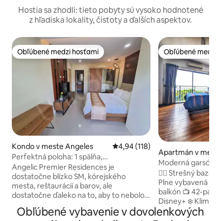
Hostia sa zhodli: tieto pobyty sú vysoko hodnotené
z hľadiska lokality, čistoty a ďalších aspektov.
Obľúbené medzi hosťami
Obľúbené medzi 
Obľúbené medzi hosťami
Obľúbené medzi 
Kondo v meste Angeles
Priemerné ohodnotenie 4,94 z 5
4,94 (118)
Apartmán v meste
Perfektná poloha: 1 spálňa,
Moderná garsónka 
kondomínium, internet 400 Mb/s
Angelic Premier Residences je
Clarku
🏊‍♂️ Strešný bazén
dostatočne blízko SM, kórejského
Plne vybavená ku
mesta, reštaurácií a barov, ale
balkón 📺 42-palc
dostatočne ďaleko na to, aby to nebolo
Disney+ ❄️ Klimati
príliš hlučné. Budova má posilňovňu, 24-
Obľúbené vybavenie v dovolenkových
ventilátor 💻 Wi-Fi
hodinový strešný bazén a športový bar s
Nepretržitá bezpe