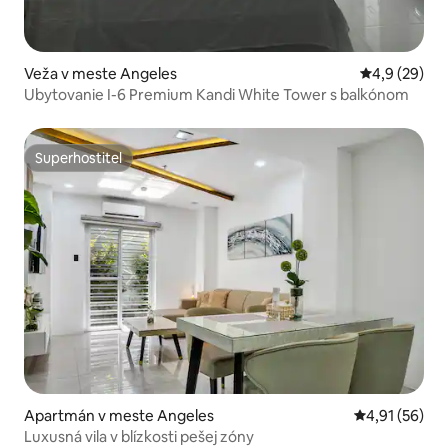
Veža v meste Angeles
Priemerné oh
4,9 (29)
Ubytovanie I-6 Premium Kandi White Tower s balkónom
Superhostiteľ
Superhostiteľ
Apartmán v meste Angeles
Priemerné oho
4,91 (56)
Luxusná vila v blízkosti pešej zóny