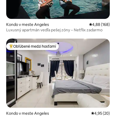
Kondo v meste Angeles
Priemerné ohod
4,88 (168)
Luxusný apartmán vedľa pešej zóny – Netflix zadarmo
Obľúbené medzi hosťami
Najobľúbenejšie medzi hosťami
Kondo v meste Angeles
Priemerné oho
4,95 (20)