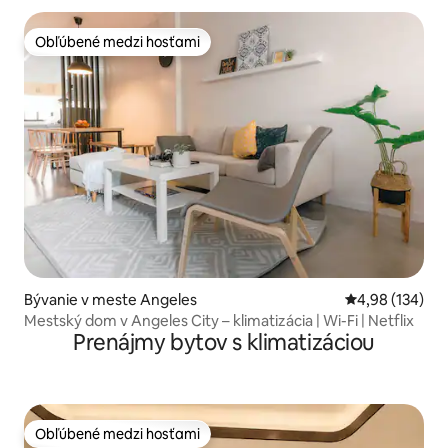
Obľúbené medzi hosťami
Obľúbené medzi hosťami
Bývanie v meste Angeles
Priemerné ohod
4,98 (134)
Mestský dom v Angeles City – klimatizácia | Wi-Fi | Netflix
Prenájmy bytov s klimatizáciou
Obľúbené medzi hosťami
Obľúbené medzi hosťami