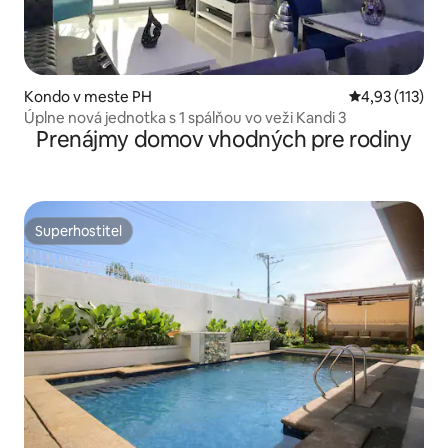
Kondo v meste PH
Priemerné oho
4,93 (113)
Úplne nová jednotka s 1 spálňou vo veži Kandi 3
Prenájmy domov vhodných pre rodiny
Superhostiteľ
Superhostiteľ