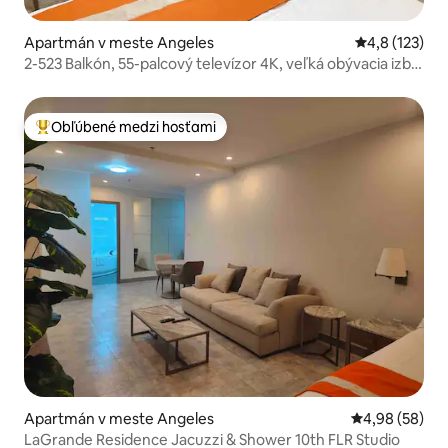
Apartmán v meste Angeles
Priemerné oh
4,8 (123)
2-523 Balkón, 55-palcový televízor 4K, veľká obývacia izba
a kuchyňa, veľká manželská posteľ
Obľúbené medzi hosťami
Najobľúbenejšie medzi hosťami
Apartmán v meste Angeles
Priemerné oho
4,98 (58)
LaGrande Residence Jacuzzi & Shower 10th FLR Studio