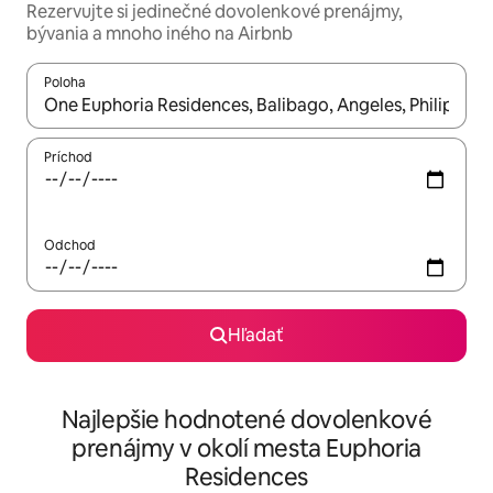
Rezervujte si jedinečné dovolenkové prenájmy,
bývania a mnoho iného na Airbnb
Poloha
Keď budú výsledky k dispozícii, môžete si ich prechádzať pom
Príchod
Odchod
Hľadať
Najlepšie hodnotené dovolenkové
prenájmy v okolí mesta Euphoria
Residences