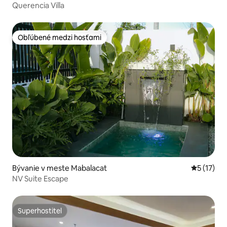
Querencia Villa
Obľúbené medzi hosťami
Obľúbené medzi hosťami
Bývanie v meste Mabalacat
Priemerné
5 (17)
NV Suite Escape
Superhostiteľ
Superhostiteľ