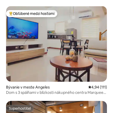
blízkosti SM
Obľúbené medzi hosťami
Najobľúbenejšie medzi hosťami
Bývanie v meste Angeles
Priemerné oho
4,94 (111)
Dom s 3 spálňami v blízkosti nákupného centra Marquee
Mall, Angeles City
Superhostiteľ
Superhostiteľ