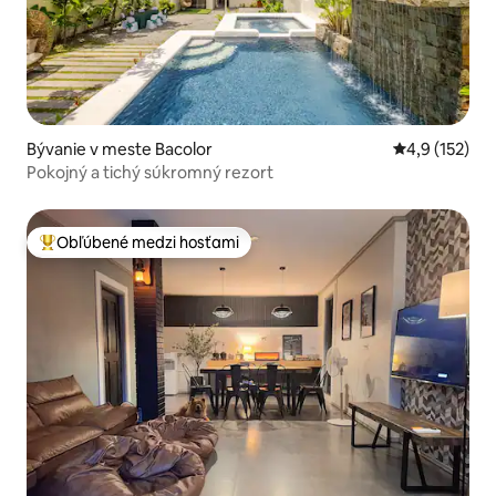
Bývanie v meste Bacolor
Priemerné oh
4,9 (152)
Pokojný a tichý súkromný rezort
Obľúbené medzi hosťami
Najobľúbenejšie medzi hosťami