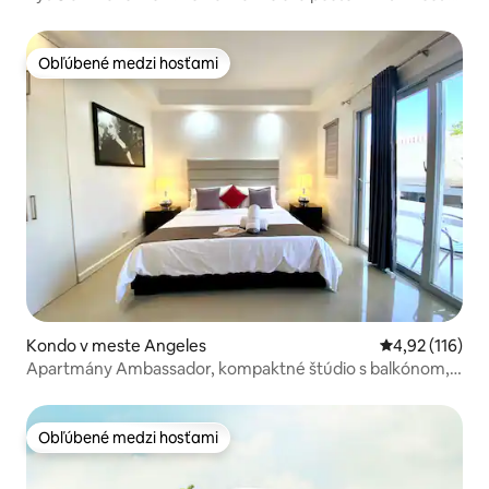
letiska
Obľúbené medzi hosťami
Obľúbené medzi hosťami
Kondo v meste Angeles
Priemerné oho
4,92 (116)
Apartmány Ambassador, kompaktné štúdio s balkónom,
I2
Obľúbené medzi hosťami
Obľúbené medzi hosťami