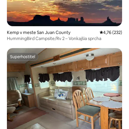
Kemp v meste San Juan County
Priemerné ohod
4,76 (232)
HummingBird Campsite/Rv 2 – Vonkajšia sprcha
Superhostiteľ
Superhostiteľ