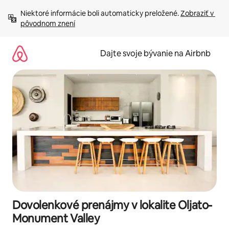
Preskočiť
Niektoré informácie boli automaticky preložené. 
Zobraziť v 
na
pôvodnom znení
obsah.
Dajte svoje bývanie na Airbnb
Dovolenkové prenájmy v lokalite Oljato-
Monument Valley