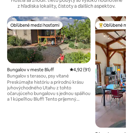
Hostia sa zhodli: tieto pobyty sú vysoko hodnotené
z hľadiska lokality, čistoty a ďalších aspektov.
Obľúbené medzi hosťami
Obľúbené medz
Obľúbené medzi hosťami
Najobľúbenejšie 
Bungalov v meste Bluff
Priemerné ohodnotenie 4,92 z 
4,92 (91)
Bungalov s terasou, psy vítané
Preskúmajte históriu a prírodnú krásu
juhovýchodného Utahu z tohto
očarujúceho bungalovu s jednou spálňou
a 1 kúpeľňou Bluff! Tento príjemný
dovolenkový prenájom sa nachádza v
centre všetkých najlepších atrakcií v
tejto oblasti a ponúka komfort a
pohodlie. Prenajmite si kajak a plavte sa
po rieke San Juan, prejdite sa k úžasným
výhľadom na údolie bohov, preskúmajte