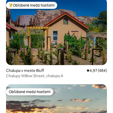
Obľúbené medzi hosťami
Najobľúbenejšie medzi hosťami
Chalupa v meste Bluff
Priemerné ohod
4,97 (484)
Chalupy Willow Street, chalupa A
Obľúbené medzi hosťami
Obľúbené medzi hosťami