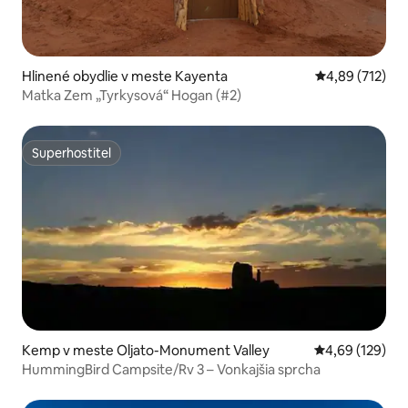
Hlinené obydlie v meste Kayenta
Priemerné ohod
4,89 (712)
Matka Zem „Tyrkysová“ Hogan (#2)
Superhostiteľ
Superhostiteľ
Kemp v meste Oljato-Monument Valley
Priemerné ohod
4,69 (129)
HummingBird Campsite/Rv 3 – Vonkajšia sprcha