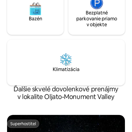
Bezplatné
Bazén
parkovanie priamo
v objekte
Klimatizácia
Ďalšie skvelé dovolenkové prenájmy
v lokalite Oljato-Monument Valley
Superhostiteľ
Superhostiteľ