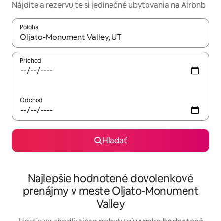
Nájdite a rezervujte si jedinečné ubytovania na Airbnb
Poloha
Keď budú výsledky k dispozícii, môžete si ich prechádzať pom
Príchod
Odchod
Hľadať
Najlepšie hodnotené dovolenkové
prenájmy v meste Oljato-Monument
Valley