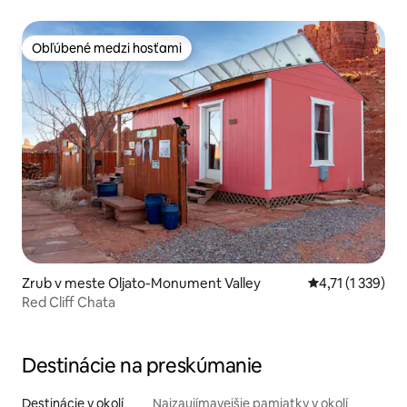
Obľúbené medzi hosťami
Obľúbené medzi hosťami
Zrub v meste Oljato-Monument Valley
Priemerné ohodn
4,71 (1 339)
Red Cliff Chata
Destinácie na preskúmanie
Destinácie v okolí
Najzaujímavejšie pamiatky v okolí