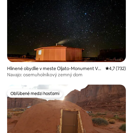
Hlinené obydlie v meste Oljato-Monument Vall
Priemerné oh
4,7 (732)
ey
Navajo: osemuholníkový zemný dom
Obľúbené medzi hosťami
Obľúbené medzi hosťami