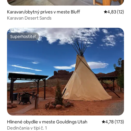
Karavan/obytný príves v meste Bluff
Priemerné oh
4,83 (12)
Karavan Desert Sands
Superhostiteľ
Superhostiteľ
Hlinené obydlie v meste Gouldings Utah
Priemerné oho
4,78 (173)
Dedinčania v típi č. 1