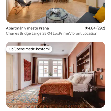
Apartmán v meste Praha
Priemerné ohod
4,84 (292)
Charles Bridge Large 2BRM LuxPrimeVibrant Location
Obľúbené medzi hosťami
Obľúbené medzi hosťami