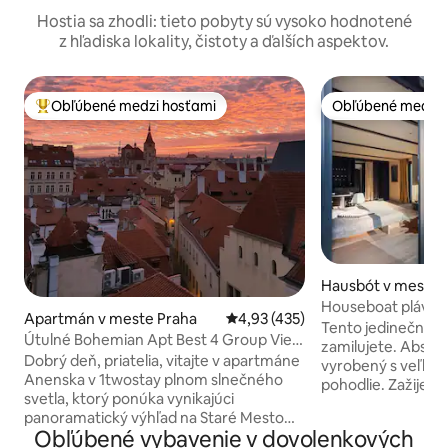
Hostia sa zhodli: tieto pobyty sú vysoko hodnotené
z hľadiska lokality, čistoty a ďalších aspektov.
Obľúbené medzi hosťami
Obľúbené medzi 
Najobľúbenejšie medzi hosťami
Obľúbené medzi 
Hausbót v meste 
Houseboat plávajú
Apartmán v meste Praha
Priemerné ohodnotenie 4,93 z 5
4,93 (435)
Tento jedinečný, r
Útulné Bohemian Apt Best 4 Group View
zamilujete. Absol
Karlov most
Dobrý deň, priatelia, vitajte v apartmáne
vyrobený s veľkou 
Anenska v 1twostay plnom slnečného
pohodlie. Zažijet
svetla, ktorý ponúka vynikajúci
pobyt a nebudete 
panoramatický výhľad na Staré Mesto
loviť ryby, len poz
Obľúbené vybavenie v dovolenkových
Prahy. Môžete ľahko chodiť do všetkých
rýb alebo vyskúša