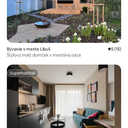
Bývanie v meste Libuš
Priemerné
5 (15)
Štýlový malý domček v mestskej oáze
Superhostiteľ
Superhostiteľ