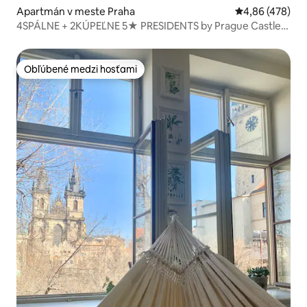
Apartmán v meste Praha
Priemerné ohod
4,86 (478)
4SPÁLNE + 2KÚPEĽNE 5★ PRESIDENTS by Prague Castle,
V!EWS, KLIMATIZÁCIA
Obľúbené medzi hosťami
Obľúbené medzi hosťami