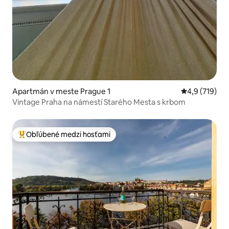
Apartmán v meste Prague 1
Priemerné oho
4,9 (719)
Vintage Praha na námestí Starého Mesta s krbom
Obľúbené medzi hosťami
Najobľúbenejšie medzi hosťami