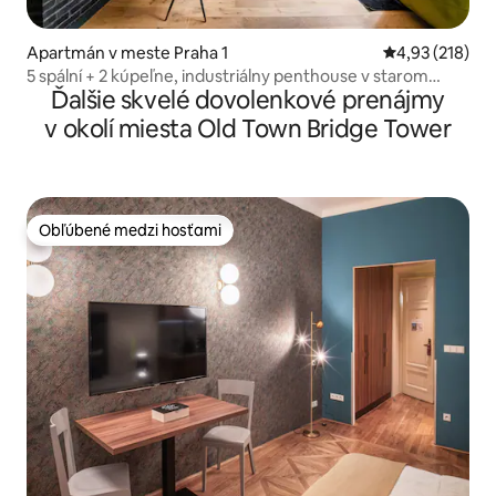
Apartmán v meste Praha 1
Priemerné ohod
4,93 (218)
5 spální + 2 kúpeľne, industriálny penthouse v starom
Ďalšie skvelé dovolenkové prenájmy
meste, klimatizácia
v okolí miesta Old Town Bridge Tower
Obľúbené medzi hosťami
Obľúbené medzi hosťami