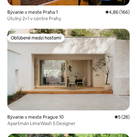
Bývanie v meste Praha 1
Priemerné ohod
4,86 (166)
Útulný 2+1 v centre Prahy
Obľúbené medzi hosťami
Obľúbené medzi hosťami
Bývanie v meste Prague 10
Priemerné 
5 (28)
Apartmán LimeWash 5 Designer