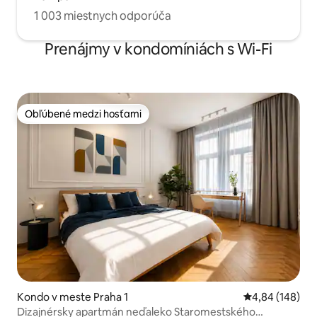
1 003 miestnych odporúča
Prenájmy v kondomíniách s Wi-Fi
Obľúbené medzi hosťami
Obľúbené medzi hosťami
Kondo v meste Praha 1
Priemerné ohod
4,84 (148)
Dizajnérsky apartmán neďaleko Staromestského