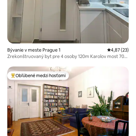
Bývanie v meste Prague 1
Priemerné oho
4,87 (23)
Zrekonštruovaný byt pre 4 osoby 120m Karolov most 70m
metro
Obľúbené medzi hosťami
Najobľúbenejšie medzi hosťami