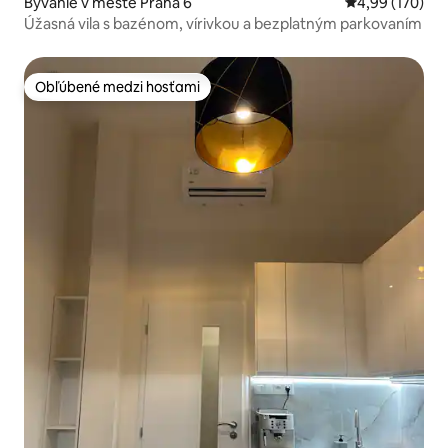
Bývanie v meste Praha 6
Priemerné ohod
4,99 (170)
Úžasná vila s bazénom, vírivkou a bezplatným parkovaním
Obľúbené medzi hosťami
Obľúbené medzi hosťami