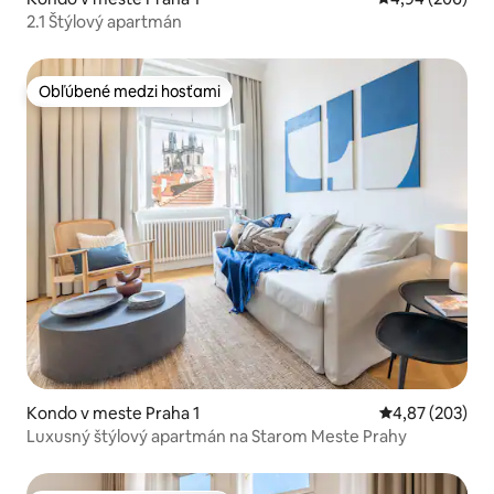
2.1 Štýlový apartmán
Obľúbené medzi hosťami
Obľúbené medzi hosťami
Kondo v meste Praha 1
Priemerné ohod
4,87 (203)
Luxusný štýlový apartmán na Starom Meste Prahy