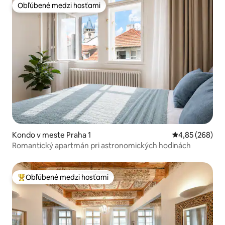
Obľúbené medzi hosťami
Obľúbené medzi hosťami
Kondo v meste Praha 1
Priemerné ohod
4,85 (268)
Romantický apartmán pri astronomických hodinách
Obľúbené medzi hosťami
Najobľúbenejšie medzi hosťami