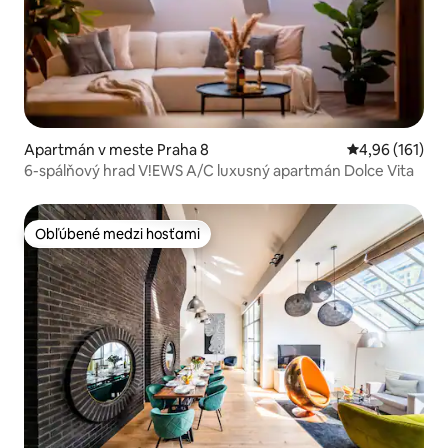
Apartmán v meste Praha 8
Priemerné ohod
4,96 (161)
6-spálňový hrad V!EWS A/C luxusný apartmán Dolce Vita
Obľúbené medzi hosťami
Obľúbené medzi hosťami