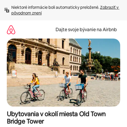
Preskočiť
Niektoré informácie boli automaticky preložené. 
Zobraziť v 
na
pôvodnom znení
obsah.
Dajte svoje bývanie na Airbnb
Ubytovania v okolí miesta Old Town
Bridge Tower