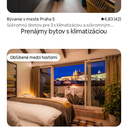
Bývanie v meste Praha 5
Priemerné oho
4,83 (42)
Súkromný domov pre 3 s klimatizáciou a súkromným
Prenájmy bytov s klimatizáciou
balkónom! Novinka
Obľúbené medzi hosťami
Obľúbené medzi hosťami