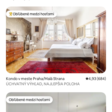
námestia
Obľúbené medzi hosťami
Najobľúbenejšie medzi hosťami
Kondo v meste Praha/Malá Strana
Priemerné ohod
4,93 (684)
ÚCHVATNÝ VÝHĽAD, NAJLEPŠIA POLOHA
Obľúbené medzi hosťami
Obľúbené medzi hosťami