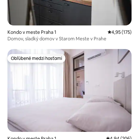
Kondo v meste Praha 1
Priemerné ohod
4,95 (175)
Domov, sladký domov v Starom Meste v Prahe
Obľúbené medzi hosťami
Obľúbené medzi hosťami
Kondo v meste Praha 1
Priemerné ohod
4,94 (206)