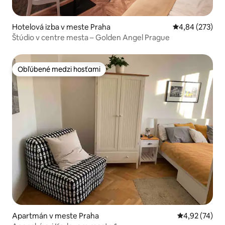
Hotelová izba v meste Praha
Priemerné ohod
4,84 (273)
Štúdio v centre mesta – Golden Angel Prague
Obľúbené medzi hosťami
Obľúbené medzi hosťami
Apartmán v meste Praha
Priemerné oho
4,92 (74)