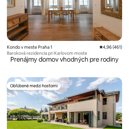
Kondo v meste Praha 1
Priemerné ohod
4,96 (461)
Baroková rezidencia pri Karlovom moste
Prenájmy domov vhodných pre rodiny
Obľúbené medzi hosťami
Obľúbené medzi hosťami