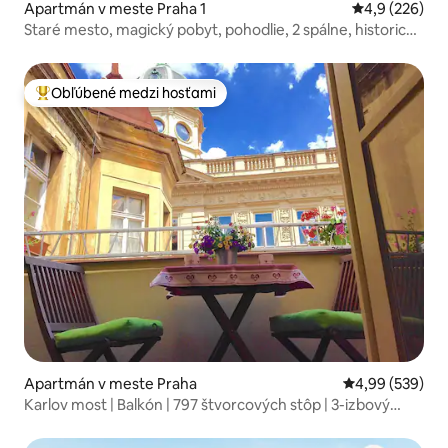
Apartmán v meste Praha 1
Priemerné oho
4,9 (226)
Staré mesto, magický pobyt, pohodlie, 2 spálne, historický
dom
Obľúbené medzi hosťami
Najobľúbenejšie medzi hosťami
Apartmán v meste Praha
Priemerné ohod
4,99 (539)
Karlov most | Balkón | 797 štvorcových stôp | 3-izbový
apartmán