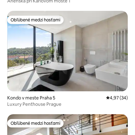
Anenská pri Karlovom moste 1
Obľúbené medzi hosťami
Obľúbené medzi hosťami
Kondo v meste Praha 5
Priemerné oho
4,97 (34)
Luxury Penthouse Prague
Obľúbené medzi hosťami
Obľúbené medzi hosťami