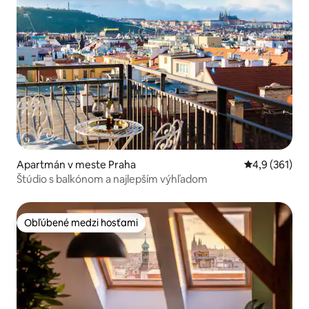
Apartmán v meste Praha
Priemerné oho
4,9 (361)
Štúdio s balkónom a najlepším výhľadom
Obľúbené medzi hosťami
Obľúbené medzi hosťami