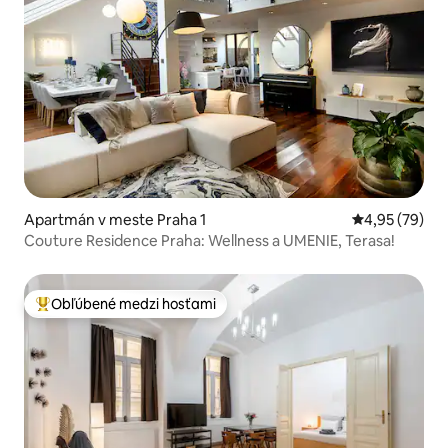
Apartmán v meste Praha 1
Priemerné oho
4,95 (79)
Couture Residence Praha: Wellness a UMENIE, Terasa!
Obľúbené medzi hosťami
Najobľúbenejšie medzi hosťami