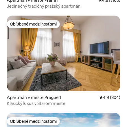
Apartmán v meste Praha 1
Priemerné oho
4,81 (163)
Jedinečný tradičný pražský apartmán
Obľúbené medzi hosťami
Obľúbené medzi hosťami
Apartmán v meste Prague 1
Priemerné oho
4,9 (304)
Klasický luxus v Starom meste
Obľúbené medzi hosťami
Obľúbené medzi hosťami