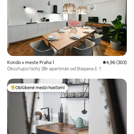
Kondo v meste Praha 1
Priemerné ohod
4,96 (303)
Okúzľujúci tichý 2Br apartmán od Stepana č. 1
Obľúbené medzi hosťami
Najobľúbenejšie medzi hosťami