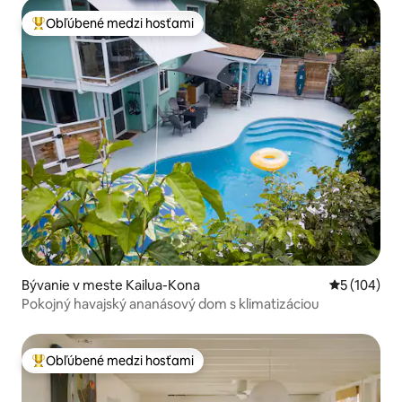
Obľúbené medzi hosťami
Najobľúbenejšie medzi hosťami
Bývanie v meste Kailua-Kona
Priemerné o
5 (104)
Pokojný havajský ananásový dom s klimatizáciou
Obľúbené medzi hosťami
Najobľúbenejšie medzi hosťami