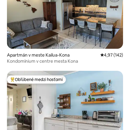
Apartmán v meste Kailua-Kona
Priemerné ohod
4,97 (142)
Kondomínium v centre mesta Kona
Obľúbené medzi hosťami
Najobľúbenejšie medzi hosťami