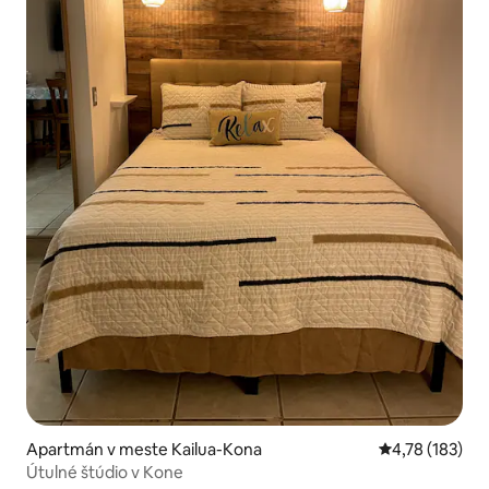
Apartmán v meste Kailua-Kona
Priemerné ohod
4,78 (183)
Útulné štúdio v Kone