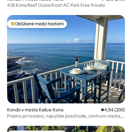
A35 Kona Reef Oceanfront AC Park Free Private
Obľúbené medzi hosťami
Najobľúbenejšie medzi hosťami
Kondo v meste Kailua-Kona
Priemerné ohod
4,94 (200)
Priamo pri oceáne, najvyššie poschodie, centrum mesta,
klimatizácia, parkovanie