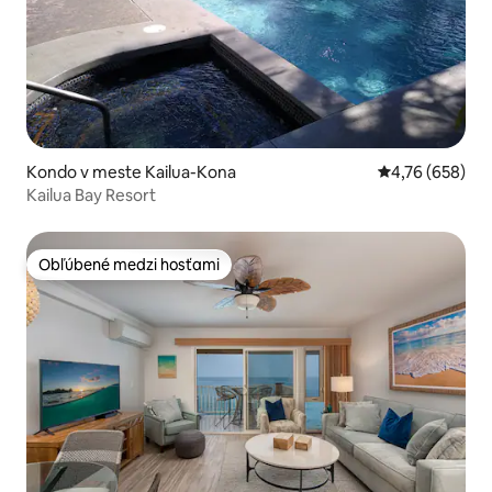
Kondo v meste Kailua-Kona
Priemerné ohod
4,76 (658)
Kailua Bay Resort
Obľúbené medzi hosťami
Obľúbené medzi hosťami