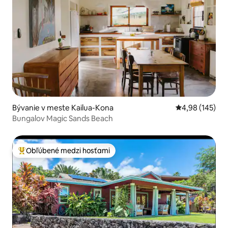
Bývanie v meste Kailua-Kona
Priemerné ohod
4,98 (145)
Bungalov Magic Sands Beach
Obľúbené medzi hosťami
Najobľúbenejšie medzi hosťami