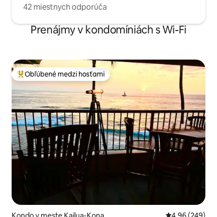
42 miestnych odporúča
Prenájmy v kondomíniách s Wi-Fi
Obľúbené medzi hosťami
Najobľúbenejšie medzi hosťami
Kondo v meste Kailua-Kona
Priemerné ohod
4,96 (249)