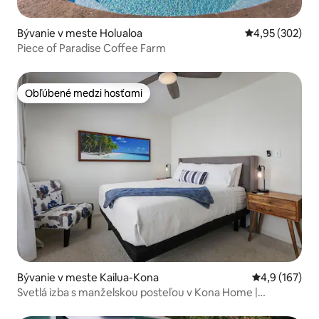
Bývanie v meste Holualoa
Priemerné ohod
4,95 (302)
Piece of Paradise Coffee Farm
Obľúbené medzi hosťami
Obľúbené medzi hosťami
Bývanie v meste Kailua-Kona
Priemerné oho
4,9 (167)
Svetlá izba s manželskou posteľou v Kona Home |
Centrálna poloha