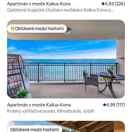
Apartmán v meste Kailua-Kona
Priemerné ohod
4,93 (226)
Oplotené tropické útočisko neďaleko Kailua Kona a
oceánu.
Obľúbené medzi hosťami
Najobľúbenejšie medzi hosťami
Apartmán v meste Kailua-Kona
Priemerné oho
4,95 (117)
Krásny výhľad na oceán, klimatizácia, výťah
Obľúbené medzi hosťami