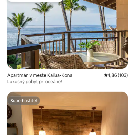
Obľúbené medzi hosťami
Apartmán v meste Kailua-Kona
Priemerné ohod
4,86 (103)
Luxusný pobyt pri oceáne!
Superhostiteľ
Superhostiteľ