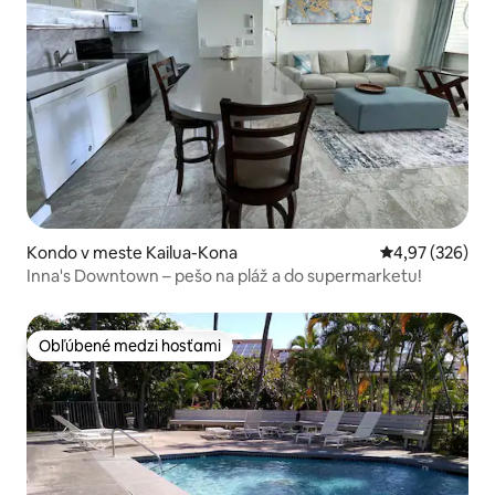
Kondo v meste Kailua-Kona
Priemerné ohod
4,97 (326)
Inna's Downtown – pešo na pláž a do supermarketu!
Obľúbené medzi hosťami
Obľúbené medzi hosťami