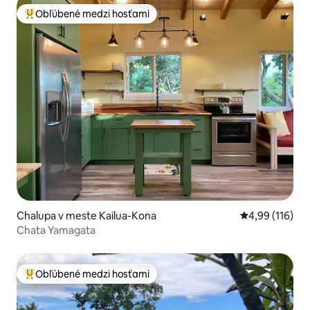
Obľúbené medzi hosťami
Najobľúbenejšie medzi hosťami
Chalupa v meste Kailua-Kona
Priemerné ohod
4,99 (116)
Chata Yamagata
Obľúbené medzi hosťami
Najobľúbenejšie medzi hosťami