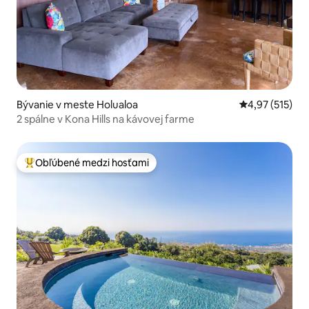
Bývanie v meste Holualoa
Priemerné ohod
4,97 (515)
2 spálne v Kona Hills na kávovej farme
Obľúbené medzi hosťami
Najobľúbenejšie medzi hosťami