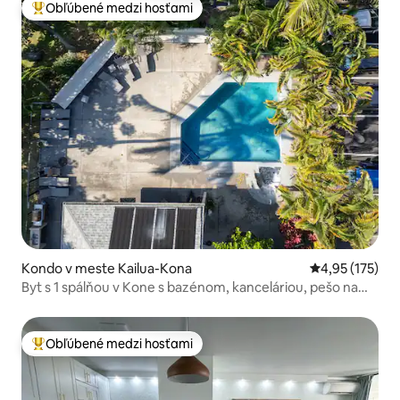
Obľúbené medzi hosťami
Najobľúbenejšie medzi hosťami
Kondo v meste Kailua-Kona
Priemerné ohod
4,95 (175)
Byt s 1 spálňou v Kone s bazénom, kanceláriou, pešo na
pláž
Obľúbené medzi hosťami
Najobľúbenejšie medzi hosťami