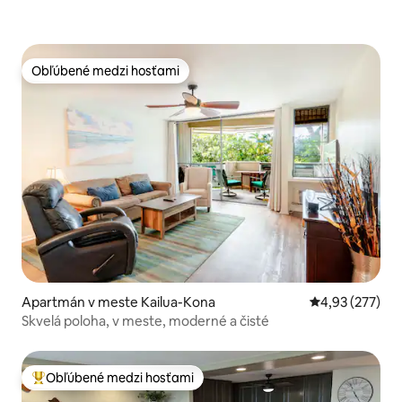
Obľúbené medzi hosťami
Obľúbené medzi hosťami
Apartmán v meste Kailua-Kona
Priemerné ohod
4,93 (277)
Skvelá poloha, v meste, moderné a čisté
Obľúbené medzi hosťami
Najobľúbenejšie medzi hosťami