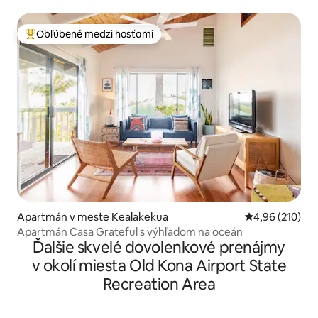
Obľúbené medzi hosťami
Najobľúbenejšie medzi hosťami
Apartmán v meste Kealakekua
Priemerné ohod
4,96 (210)
Apartmán Casa Grateful s výhľadom na oceán
Ďalšie skvelé dovolenkové prenájmy
v okolí miesta Old Kona Airport State
Recreation Area