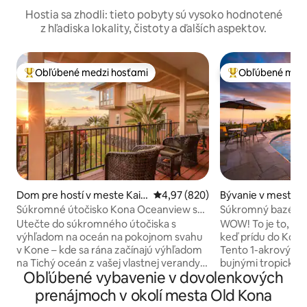
Hostia sa zhodli: tieto pobyty sú vysoko hodnotené
z hľadiska lokality, čistoty a ďalších aspektov.
Obľúbené medzi hosťami
Obľúbené medz
Najobľúbenejšie medzi hosťami
Najobľúbenejšie 
Dom pre hostí v meste Kail
Priemerné ohodnotenie 4,97 z 5
4,97 (820)
Bývanie v meste K
ua-Kona
a
Súkromné útočisko Kona Oceanview s
Súkromný bazén – 
parkovaním
– pár minút od plá
Utečte do súkromného útočiska s
WOW! To je to, čo 
výhľadom na oceán na pokojnom svahu
keď prídu do Kon
v Kone – kde sa rána začínajú výhľadom
Tento 1-akrový p
na Tichý oceán z vašej vlastnej verandy a
bujnými tropickým
Obľúbené vybavenie v dovolenkových
večery končia tým, čo hostia nazývajú
exotickými ovocn
„najlepšou sprchou v mojom živote“.
žiarivými vtákmi 
prenájmoch v okolí mesta Old Kona
Tento samostatný penzión s rozlohou
nádherný 180-stu