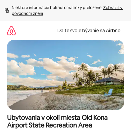
Preskočiť
Niektoré informácie boli automaticky preložené. 
Zobraziť v 
na
pôvodnom znení
obsah.
Dajte svoje bývanie na Airbnb
Ubytovania v okolí miesta Old Kona
Airport State Recreation Area