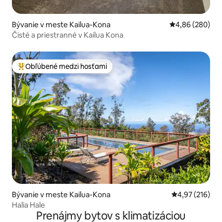
Bývanie v meste Kailua-Kona
Priemerné ohod
4,86 (280)
Čisté a priestranné v Kailua Kona
Obľúbené medzi hosťami
Najobľúbenejšie medzi hosťami
Bývanie v meste Kailua-Kona
Priemerné ohod
4,97 (216)
Halia Hale
Prenájmy bytov s klimatizáciou