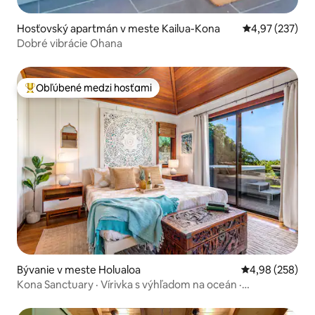
Hosťovský apartmán v meste Kailua-Kona
Priemerné ohod
4,97 (237)
Dobré vibrácie Ohana
Obľúbené medzi hosťami
Najobľúbenejšie medzi hosťami
Bývanie v meste Holualoa
Priemerné ohod
4,98 (258)
Kona Sanctuary · Vírivka s výhľadom na oceán ·
Klimatizácia