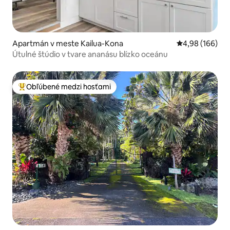
Apartmán v meste Kailua-Kona
Priemerné ohod
4,98 (166)
Útulné štúdio v tvare ananásu blízko oceánu
Obľúbené medzi hosťami
Najobľúbenejšie medzi hosťami