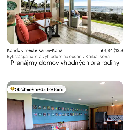
Kondo v meste Kailua-Kona
Priemerné ohod
4,94 (125)
Byt s 2 spálňami a výhľadom na oceán v Kailua-Kona
Prenájmy domov vhodných pre rodiny
Obľúbené medzi hosťami
Najobľúbenejšie medzi hosťami