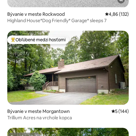
Bývanie v meste Rockwood
Priemerné ohod
4,86 (132)
Highland House*Dog Friendly* Garage* sleeps 7
Obľúbené medzi hosťami
Najobľúbenejšie medzi hosťami
Bývanie v meste Morgantown
Priemerné o
5 (144)
Trillium Acres na vrchole kopca