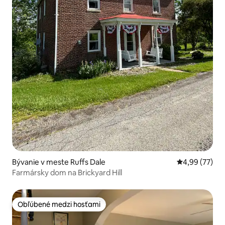
Bývanie v meste Ruffs Dale
Priemerné oho
4,99 (77)
Farmársky dom na Brickyard Hill
Obľúbené medzi hosťami
Obľúbené medzi hosťami