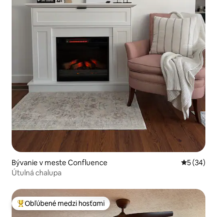
Bývanie v meste Confluence
Priemerné 
5 (34)
Útulná chalupa
Obľúbené medzi hosťami
Najobľúbenejšie medzi hosťami