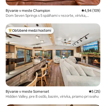
Bývanie v meste Champion
Priemerné ohod
4,94 (109)
Dom Seven Springs s 5 spálňami v rezorte, vírivka,
kyvadlová doprava
Obľúbené medzi hosťami
Najobľúbenejšie medzi hosťami
Bývanie v meste Somerset
Priemerné 
5 (25)
Hidden Valley, pre 8 osôb, bazén, vírivka, priamo pri svahu