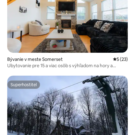
Bývanie v meste Somerset
Priemerné 
5 (23)
Ubytovanie pre 15 a viac osôb s výhľadom na hory a
vírivkou, Hidden Valley
Superhostiteľ
Superhostiteľ