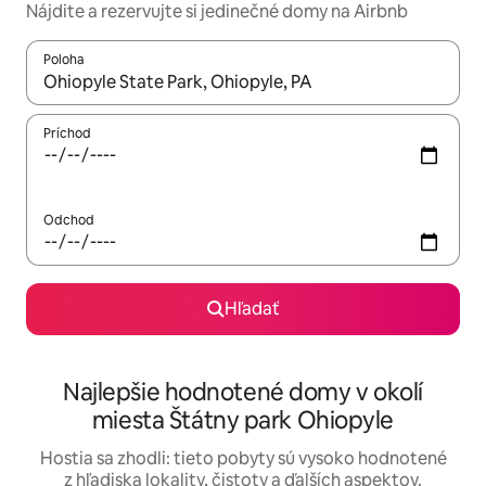
Nájdite a rezervujte si jedinečné domy na Airbnb
Poloha
Keď budú výsledky k dispozícii, môžete si ich prechádzať pom
Príchod
Odchod
Hľadať
Najlepšie hodnotené domy v okolí
miesta Štátny park Ohiopyle
Hostia sa zhodli: tieto pobyty sú vysoko hodnotené
z hľadiska lokality, čistoty a ďalších aspektov.