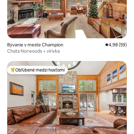
Bývanie v meste Champion
Priemerné oho
4,98 (59)
Chata Norwoods + vírivka
Obľúbené medzi hosťami
Najobľúbenejšie medzi hosťami