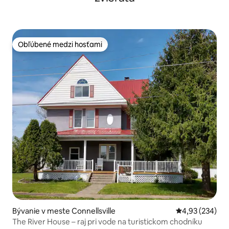
Obľúbené medzi hosťami
Obľúbené medzi hosťami
Bývanie v meste Connellsville
Priemerné ohod
4,93 (234)
The River House – raj pri vode na turistickom chodníku