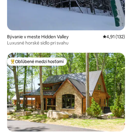
Bývanie v meste Hidden Valley
Priemerné oho
4,91 (132)
Luxusné horské sídlo pri svahu
Obľúbené medzi hosťami
Najobľúbenejšie medzi hosťami