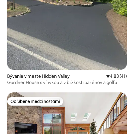
Bývanie v meste Hidden Valley
Priemerné oh
4,83 (41)
Gardner House s vírivkou a v blízkosti bazénov a golfu
Obľúbené medzi hosťami
Obľúbené medzi hosťami