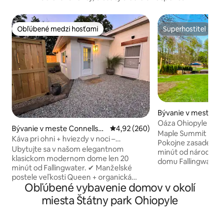
Obľúbené medzi hosťami
Superhostiteľ
Obľúbené medzi hosťami
Superhostiteľ
Bývanie v meste Mi
Oáza 
Bývanie v meste Connellsvil
Priemerné ohodnotenie 4,92 z 5
4,92 (260)
Maple Summit Inn 
le
Káva pri ohni + hviezdy v noci –
Pokojne zasadený 
apartmán Vintage
Ubytujte sa v našom elegantnom
minút od národnéh
klasickom modernom dome len 20
domu Fallingwater
minút od Fallingwater. ✔ Manželské
s prednou verando
postele veľkosti Queen + organická
priestrannejší, ako
Obľúbené vybavenie domov v okolí
posteľná bielizeň, upratané prírodnými
6-miestnu vírivku, 
čistiacimi prostriedkami pre váš
miesta Štátny park Ohiopyle
spálne. Hlavná sp
NAJLEPŠÍ odpočinok bez boja s
posteľ a vlastnú k
toxínmi/vôňami ✔Ideálne pre rodiny a
poschodovú posteľ