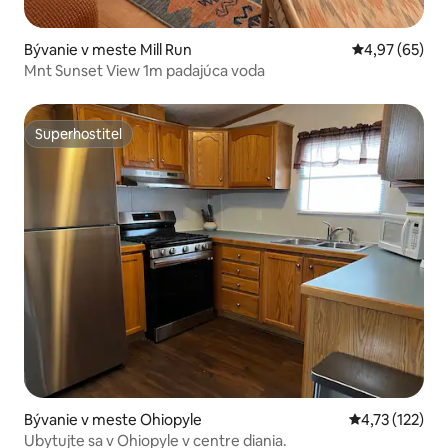
Bývanie v meste Mill Run
Priemerné oho
4,97 (65)
Mnt Sunset View 1m padajúca voda
Superhostiteľ
Superhostiteľ
Bývanie v meste Ohiopyle
Priemerné oho
4,73 (122)
Ubytujte sa v Ohiopyle v centre diania.