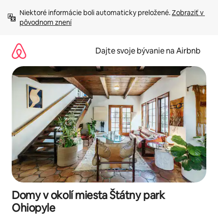
Preskočiť
Niektoré informácie boli automaticky preložené. 
Zobraziť v 
na
pôvodnom znení
obsah.
Dajte svoje bývanie na Airbnb
Domy v okolí miesta Štátny park
Ohiopyle