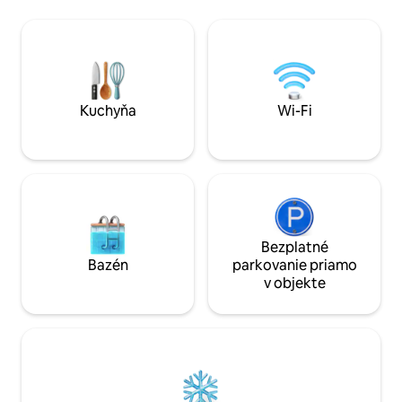
dovolenky blízko domova ✔Príjemná
plnohodnotné lôžk
jedáleň a plne zásobená kuchyňa ✔
rozkladacia sedaci
Rýchle Wi-Fi + Netflix ✔ Parkovanie
manželskou poste
mimo ulice ✔Samoobslužné ubytovanie
vybavená všetkým,
s bezpečnou klávesnicou
potrebovať na príp
✔Práčku/sušičku ✔ Bezplatné raňajky
Spoločenské hry a 
Všetko potrebné je k dispozícii – stačí si
Kuchyňa
Wi-Fi
Prenájom grilu za 
zbaliť oblečenie a užiť si pobyt u nás!
Rezervujte si naše luxusné bývanie ešte
dnes!
Bezplatné
Bazén
parkovanie priamo
v objekte