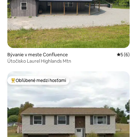
Bývanie v meste Confluence
Priemerné
5 (6)
Útočisko Laurel Highlands Mtn
Obľúbené medzi hosťami
Najobľúbenejšie medzi hosťami