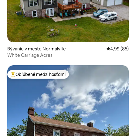
Bývanie v meste Normalville
Priemerné oho
4,99 (85)
White Carriage Acres
Obľúbené medzi hosťami
Najobľúbenejšie medzi hosťami