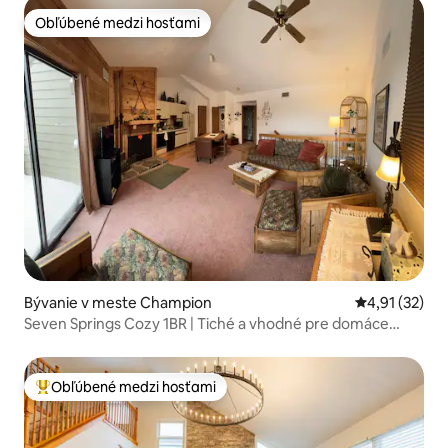
Obľúbené medzi hosťami
Obľúbené medzi hosťami
Bývanie v meste Champion
Priemerné oh
4,91 (32)
Seven Springs Cozy 1BR | Tiché a vhodné pre domáce
zvieratá
Obľúbené medzi hosťami
Najobľúbenejšie medzi hosťami