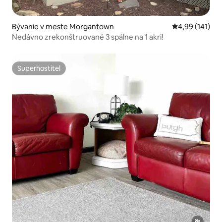
Bývanie v meste Morgantown
Priemerné ohod
4,99 (141)
Nedávno zrekonštruované 3 spálne na 1 akri!
Superhostiteľ
Superhostiteľ