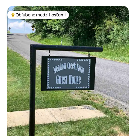
Obľúbené medzi hosťami
Najobľúbenejšie medzi hosťami