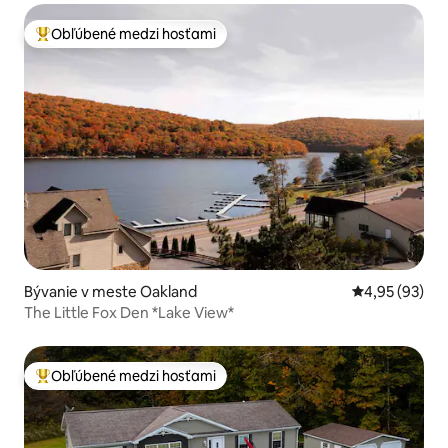
Obľúbené medzi hosťami
Najobľúbenejšie medzi hosťami
Bývanie v meste Oakland
Priemerné oho
4,95 (93)
The Little Fox Den *Lake View*
Obľúbené medzi hosťami
Najobľúbenejšie medzi hosťami