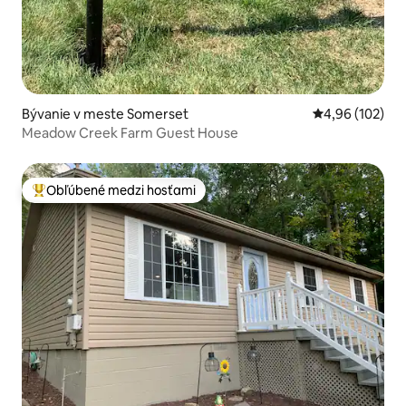
Bývanie v meste Somerset
Priemerné ohod
4,96 (102)
Meadow Creek Farm Guest House
Obľúbené medzi hosťami
Najobľúbenejšie medzi hosťami