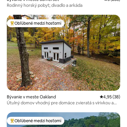
Rodinný horský pobyt; divadlo a arkáda
Obľúbené medzi hosťami
Najobľúbenejšie medzi hosťami
Bývanie v meste Oakland
Priemerné oho
4,95 (38)
Útulný domov vhodný pre domáce zvieratá s vírivkou a
ohniskom v DCL
Obľúbené medzi hosťami
Najobľúbenejšie medzi hosťami