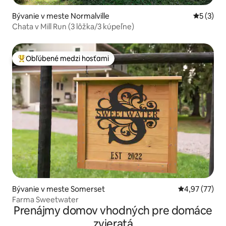
Bývanie v meste Normalville
Priemerné
5 (3)
Chata v Mill Run (3 lôžka/3 kúpeľne)
Obľúbené medzi hosťami
Najobľúbenejšie medzi hosťami
Bývanie v meste Somerset
Priemerné oho
4,97 (77)
Farma Sweetwater
Prenájmy domov vhodných pre domáce
zvieratá