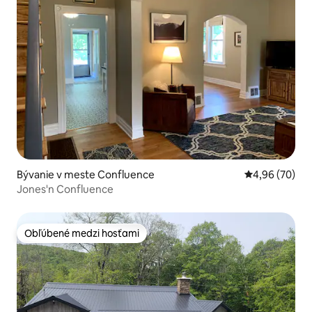
Bývanie v meste Confluence
Priemerné oho
4,96 (70)
Jones'n Confluence
Obľúbené medzi hosťami
Obľúbené medzi hosťami