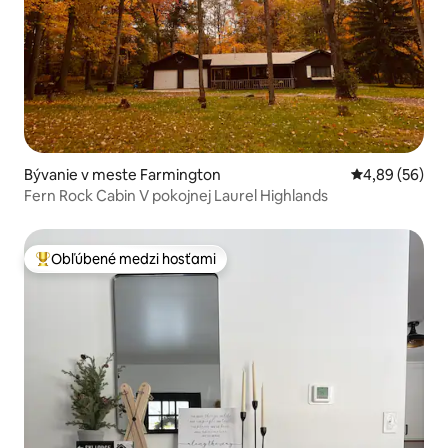
Bývanie v meste Farmington
Priemerné oho
4,89 (56)
Fern Rock Cabin V pokojnej Laurel Highlands
Obľúbené medzi hosťami
Najobľúbenejšie medzi hosťami