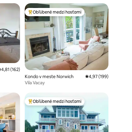
Obľúbené medzi hosťami
Najobľúbenejšie medzi hosťami
otení: 165
riemerné ohodnotenie 4,81 z 5, počet hodnotení: 162
4,81 (162)
Kondo v meste Norwich
Priemerné ohodnotenie
4,97 (199)
Vila Vacay
Obľúbené medzi hosťami
Najobľúbenejšie medzi hosťami