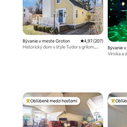
Bývanie v meste Groton
Priemerné ohodnotenie 
4,97 (207)
Historický dom v štýle Tudor s grilom,
Bývanie v
pešo do centra Mystic
Vírivka a
od Moheg
Obľúbené medzi hosťami
Obľúb
Najobľúbenejšie medzi hosťami
Najobľúb