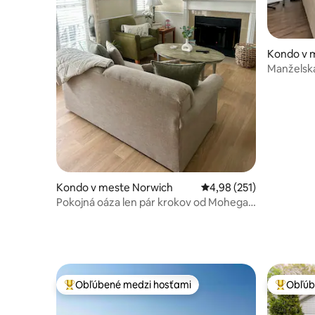
Kondo v 
Manželská 
Mohegan
Kondo v meste Norwich
Priemerné ohodnotenie 
4,98 (251)
Pokojná oáza len pár krokov od Mohegan
Sun
Obľúbené medzi hosťami
Obľúb
Najobľúbenejšie medzi hosťami
Najobľúb