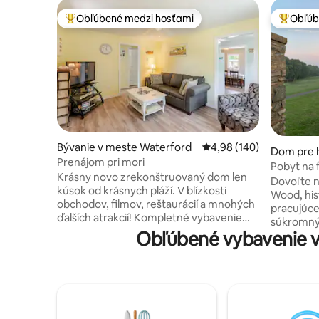
Obľúbené medzi hosťami
Obľúb
Najobľúbenejšie medzi hosťami
Najobľúb
Bývanie v meste Waterford
Priemerné ohodnotenie 
4,98 (140)
Dom pre h
Prenájom pri mori
h Stoning
Pobyt na 
Krásny novo zrekonštruovaný dom len
Acre Wo
Dovoľte n
kúsok od krásnych pláží. V blízkosti
Wood, his
obchodov, filmov, reštaurácií a mnohých
pracujúce
ďalších atrakcií! Kompletné vybavenie
súkromný 
všetkých spotrebičov, kompletná
Obľúbené vybavenie v
stromov a
kuchyňa, televízor, internet. 2 spálne, 1
Náš farmá
kúpeľňa, obývačka, kuchyňa, jedáleň,
naším vl
bahenná miestnosť a predná veranda.
Longhorn 
Krásny veľký dvor ideálny na hranie alebo
miestnymi
jednoduchý oddych vo večerných
pastoračn
hodinách vstavanom ohnisku so
súkromné 