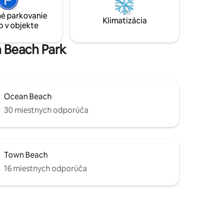
eatre,
priestranný, novo zrekonštruovaný s
tic ,
vynikajúcim vybavením. Novo pridané -
é parkovanie
Klimatizácia
vírivka a masážne kreslo!
o v objekte
n Beach Park
Ocean Beach
30 miestnych odporúča
Town Beach
16 miestnych odporúča