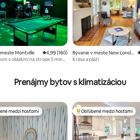
4,97 z 5, počet hodnotení: 207
 meste Montville
Priemerné ohodnotenie 4,99 z 5, počet hodno
4,99 (160)
Bývanie v meste New Londo
P
n
 dom s oblakmi na strope 5 minút
Krása a pláž!
an Sun
Prenájmy bytov s klimatizáciou
ené medzi hosťami
Obľúbené medzi hosťami
enejšie medzi hosťami
Najobľúbenejšie medzi hosťami