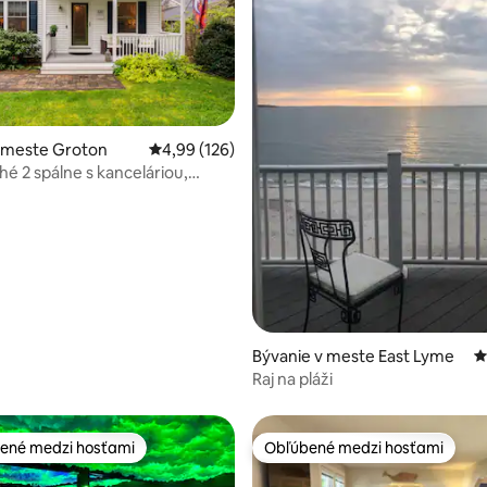
v meste Groton
Priemerné ohodnotenie 4,99 z 5, počet hodno
4,99 (126)
ché 2 spálne s kanceláriou,
4,95 z 5, počet hodnotení: 111
re psov
Bývanie v meste East Lyme
P
Raj na pláži
ené medzi hosťami
Obľúbené medzi hosťami
enejšie medzi hosťami
Obľúbené medzi hosťami