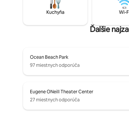
zásobeným kempingovým drevom.
vydajte vo
Toľko zábavných a relaxačných vecí,
množstvom
Kuchyňa
Wi-F
ktoré môžete zažiť do niekoľkých minút
sezónnych 
od tejto skvelej lokality.
zábavy.
Ďalšie najz
Ocean Beach Park
97 miestnych odporúča
Eugene ONeill Theater Center
27 miestnych odporúča