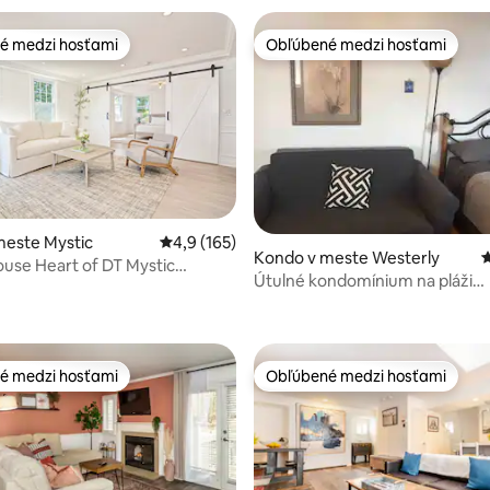
é medzi hosťami
Obľúbené medzi hosťami
é medzi hosťami
Obľúbené medzi hosťami
meste Mystic
Priemerné ohodnotenie 4,9 z 5, počet hodn
4,9 (165)
Kondo v meste Westerly
P
use Heart of DT Mystic
4,91 z 5, počet hodnotení: 203
Útulné kondomínium na pláži
pobyt
Misquamicut. Jednotka 6
é medzi hosťami
Obľúbené medzi hosťami
é medzi hosťami
Obľúbené medzi hosťami