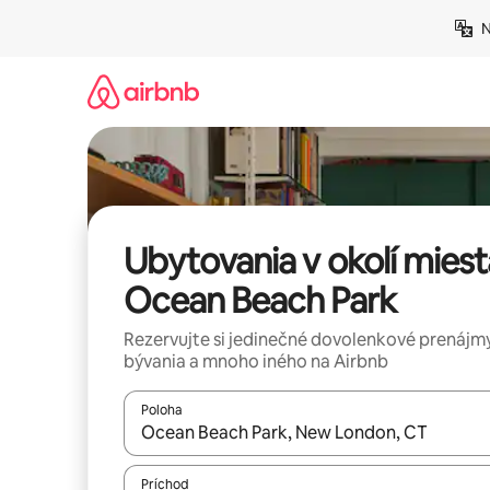
Preskočiť
N
na
obsah.
Ubytovania v okolí miest
Ocean Beach Park
Rezervujte si jedinečné dovolenkové prenájmy
bývania a mnoho iného na Airbnb
Poloha
Keď budú výsledky k dispozícii, môžete si ich p
Príchod