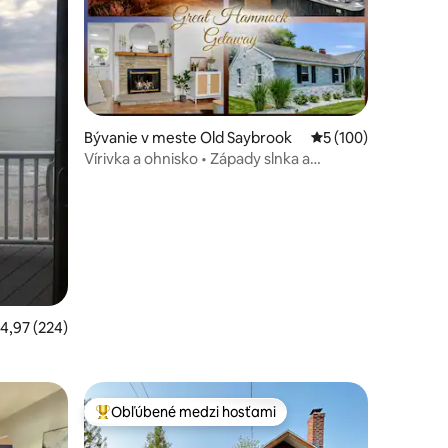
Bývanie v meste Old Saybrook
Priemerné ohodnote
5 (100)
tení: 126
Vírivka a ohnisko • Západy slnka a
prechádzka po pláži | Krb
riemerné ohodnotenie 4,97 z 5, počet hodnotení: 224
4,97 (224)
Obľúbené medzi hosťami
Najobľúbenejšie medzi hosťami