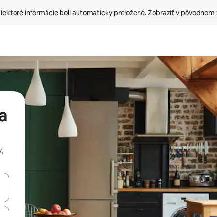
iektoré informácie boli automaticky preložené. 
Zobraziť v pôvodnom 
a
,
rechádzať pomocou klávesov so šípkami nahor a nadol alebo ich pres