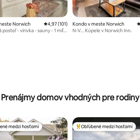
meste Norwich
Priemerné ohodnotenie 4,97 z 5, počet hodn
4,97 (101)
Kondo v meste Norwich
P
posteľ - vírivka - sauny - 1 míľa
N-V... Kúpele v Norwich Inn.
 Sun
4,98 z 5, počet hodnotení: 251
Prenájmy domov vhodných pre rodiny
ené medzi hosťami
Obľúbené medzi hosťami
enejšie medzi hosťami
Najobľúbenejšie medzi hosťami