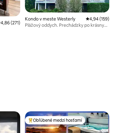
Kondo v meste Westerly
Priemerné ohodnotenie
4,94 (159)
otení: 101
riemerné ohodnotenie 4,86 z 5, počet hodnotení: 271
4,86 (271)
Plážový oddych. Prechádzky po krásnych
plážach
Obľúbené medzi hosťami
Najobľúbenejšie medzi hosťami