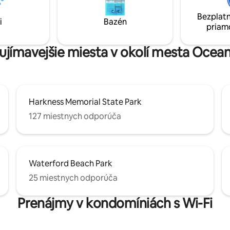
výhodné pre Eugene O'Neill Th
n a hrajte sa v tejto oblasti s
Waterford Beach, Harkness, Mys
Bezplatn
 kvalitných jedál, vinárstiev,
i
Bazén
Námorné múzeum, Mohegan Sun a
priam
atrakcií, aktivít v prírode a
Forwoods Casino!
aujímavejšie miesta v okolí mesta Ocea
Harkness Memorial State Park
127 miestnych odporúča
Waterford Beach Park
25 miestnych odporúča
Prenájmy v kondomíniách s Wi-Fi