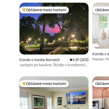
Obľúbené medzi hosťami
Obľúben
Najobľúbenejšie medzi hosťami
Obľúben
Kondo v 
Harper Ho
Kondo v meste Norwich
Priemerné ohodnotenie 
4,91 (203)
Luxusný 
Jackpot pri bazéne: Štúdio v kondomíniu
v blízkosti kasína
Obľúbené medzi hosťami
Obľúben
Najobľúbenejšie medzi hosťami
Obľúben