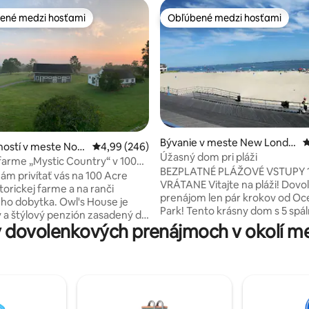
ené medzi hosťami
Obľúbené medzi hosťami
enejšie medzi hosťami
Obľúbené medzi hosťami
4,98 z 5, počet hodnotení: 140
Bývanie v meste New Londo
P
ostí v meste Nort
Priemerné ohodnotenie 4,99 z 5, počet hodno
4,99 (246)
n
Úžasný dom pri pláži
ton
farme „Mystic Country“ v 100
BEZPLATNÉ PLÁŽOVÉ VSTUPY 10
od
ám privítať vás na 100 Acre
VRÁTANE Vitajte na pláži! Dov
torickej farme a na ranči
prenájom len pár krokov od O
ho dobytka. Owl's House je
Park! Tento krásny dom s 5 spál
a štýlový penzión zasadený do
kúpeľňami sa nachádza na tiche
 dovolenkových prenájmoch v okolí m
 záhrady a ponúka 180° výhľad.
jednosmernej ulici! Inteligentná televízia
rsky obchod je zásobený
vám poskytuje jednoduchý prís
astným hovädzím mäsom z TX
tisícom streamovacích aplikácií!
a kurčatami a vajcami, ako aj s
vybavená kuchyňa s úplne nov
 produktmi. Užite si
spotrebičmi z nehrdzavejúcej o
ý život na farme a naše
Môžeme ubytovať 10 hostí a je 
lesné chodníky alebo sa