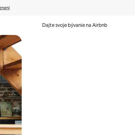
znení
Dajte svoje bývanie na Airbnb
kúmať pomocou dotykových gest či potiahnutia prstom.