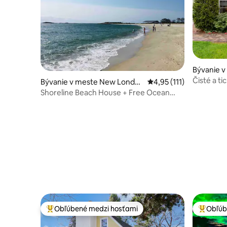
Bývanie 
Čisté a ti
Bývanie v meste New Londo
Priemerné ohodnotenie 
4,95 (111)
vhodné p
n
Shoreline Beach House + Free Ocean
Beach Pass
Obľúbené medzi hosťami
Obľúb
Najobľúbenejšie medzi hosťami
Najobľúb