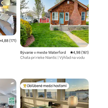
tení: 160
riemerné ohodnotenie 4,88 z 5, počet hodnotení: 171
4,88 (171)
Bývanie v meste Waterford
Priemerné ohodnotenie
4,98 (161)
Chata pri rieke Niantic | Výhľad na vodu
Obľúbené medzi hosťami
Najobľúbenejšie medzi hosťami