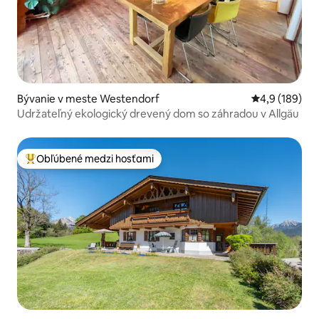
Bývanie v meste Westendorf
Priemerné oho
4,9 (189)
Udržateľný ekologický drevený dom so záhradou v Allgäu
Obľúbené medzi hosťami
Najobľúbenejšie medzi hosťami