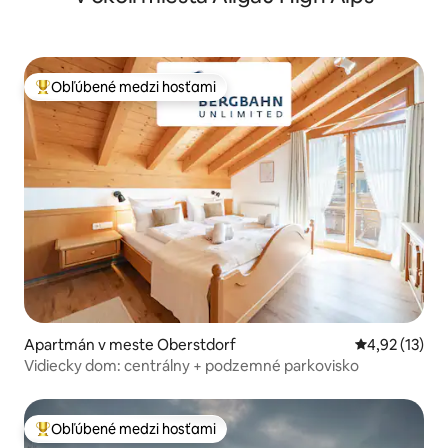
Obľúbené medzi hosťami
Najobľúbenejšie medzi hosťami
Apartmán v meste Oberstdorf
Priemerné oh
4,92 (13)
Vidiecky dom: centrálny + podzemné parkovisko
Obľúbené medzi hosťami
Najobľúbenejšie medzi hosťami