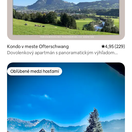
Kondo v meste Ofterschwang
Priemerné ohod
4,95 (229)
Dovolenkový apartmán s panoramatickým výhľadom
Grünten
Obľúbené medzi hosťami
Obľúbené medzi hosťami