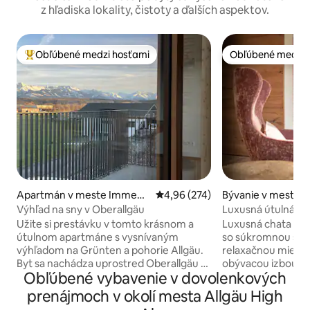
z hľadiska lokality, čistoty a ďalších aspektov.
Obľúbené medzi hosťami
Obľúbené medzi 
Najobľúbenejšie medzi hosťami
Obľúbené medzi 
Apartmán v meste Immens
Priemerné ohodnotenie 4,96 z 5
4,96 (274)
Bývanie v meste Vi
tadt
Výhľad na sny v Oberallgäu
Luxusná útulná ch
a terasou
Užite si prestávku v tomto krásnom a
Luxusná chata „Aus
útulnom apartmáne s vysnívaným
so súkromnou sau
výhľadom na Grünten a pohorie Allgäu.
relaxačnou miestn
Byt sa nachádza uprostred Oberallgäu s
obývacou izbou a 
Obľúbené vybavenie v dovolenkových
mnohými lyžiarskymi strediskami,
sprchovacím kútom
bežeckými trasami, turistickými
vybavenou kuchyňo
prenájmoch v okolí mesta Allgäu High
chodníkmi, jazerami na kúpanie,
vybavená kuchyňa,