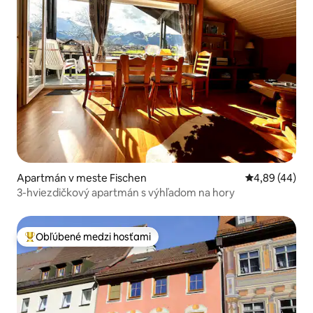
Apartmán v meste Fischen
Priemerné oho
4,89 (44)
3-hviezdičkový apartmán s výhľadom na hory
Obľúbené medzi hosťami
Najobľúbenejšie medzi hosťami