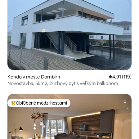
Kondo v meste Dornbirn
Priemerné oho
4,91 (119)
Novostavba, 55m2, 2-izbový byt s veľkým balkónom
Obľúbené medzi hosťami
Najobľúbenejšie medzi hosťami