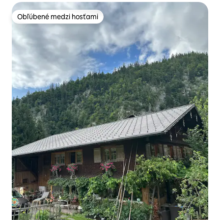
Obľúbené medzi hosťami
Obľúbené medzi hosťami