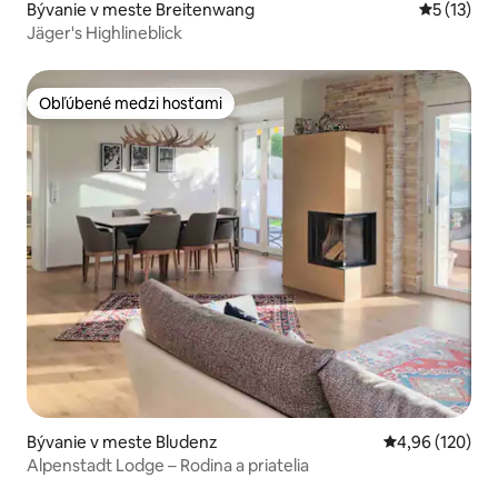
Bývanie v meste Breitenwang
Priemerné
5 (13)
Jäger's Highlineblick
Obľúbené medzi hosťami
Obľúbené medzi hosťami
Bývanie v meste Bludenz
Priemerné ohod
4,96 (120)
Alpenstadt Lodge – Rodina a priatelia