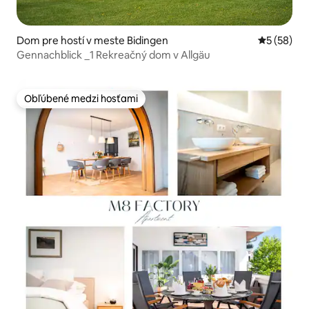
Dom pre hostí v meste Bidingen
Priemerné 
5 (58)
Gennachblick _1 Rekreačný dom v Allgäu
Obľúbené medzi hosťami
Obľúbené medzi hosťami