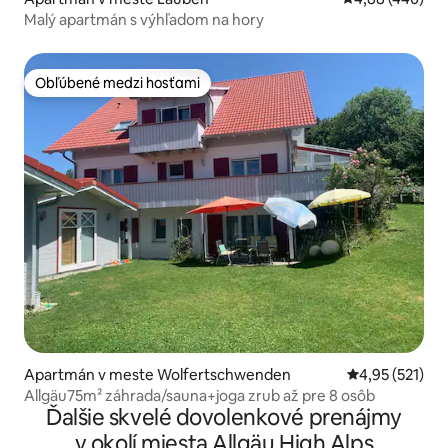
Malý apartmán s výhľadom na hory
Obľúbené medzi hosťami
Obľúbené medzi hosťami
Apartmán v meste Wolfertschwenden
Priemerné ohod
4,95 (521)
Allgäu75m² záhrada/sauna+joga zrub až pre 8 osôb
Ďalšie skvelé dovolenkové prenájmy
v okolí miesta Allgäu High Alps