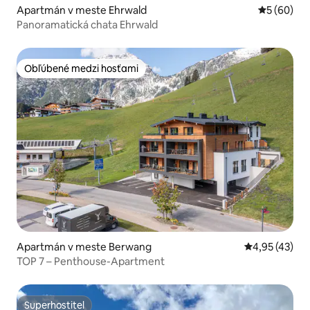
Apartmán v meste Ehrwald
Priemerné 
5 (60)
Panoramatická chata Ehrwald
Obľúbené medzi hosťami
Obľúbené medzi hosťami
Apartmán v meste Berwang
Priemerné oho
4,95 (43)
TOP 7 – Penthouse-Apartment
Superhostiteľ