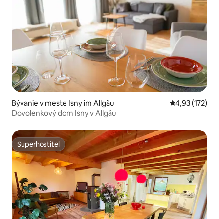
Bývanie v meste Isny im Allgäu
Priemerné ohod
4,93 (172)
Dovolenkový dom Isny v Allgäu
Superhostiteľ
Superhostiteľ