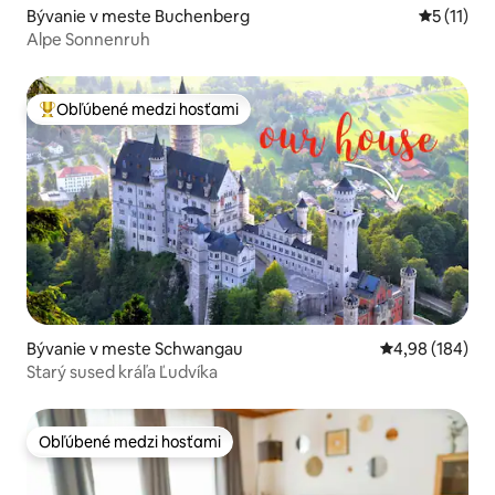
Bývanie v meste Buchenberg
Priemerné
5 (11)
Alpe Sonnenruh
Obľúbené medzi hosťami
Najobľúbenejšie medzi hosťami
Bývanie v meste Schwangau
Priemerné ohod
4,98 (184)
Starý sused kráľa Ľudvíka
Obľúbené medzi hosťami
Obľúbené medzi hosťami