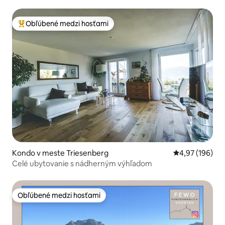
hory)
Obľúbené medzi hosťami
Najobľúbenejšie medzi hosťami
Kondo v meste Triesenberg
Priemerné ohod
4,97 (196)
Celé ubytovanie s nádherným výhľadom
Obľúbené medzi hosťami
Obľúbené medzi hosťami