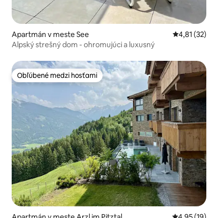
Apartmán v meste See
Priemerné oh
4,81 (32)
Alpský strešný dom - ohromujúci a luxusný
Obľúbené medzi hosťami
Obľúbené medzi hosťami
Apartmán v meste Arzl im Pitztal
Priemerné oho
4,95 (19)