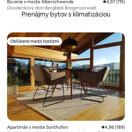
Bývanie v meste Alberschwende
Priemerné oho
4,97 (115)
Dovolenkový dom Bergblick Bregenzerwald
Prenájmy bytov s klimatizáciou
Obľúbené medzi hosťami
Obľúbené medzi hosťami
Apartmán v meste Sonthofen
Priemerné ohod
4,96 (189)