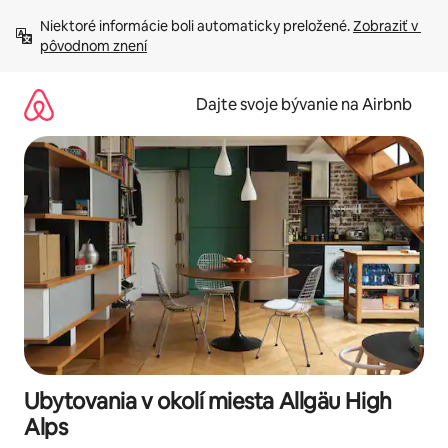
Preskočiť
Niektoré informácie boli automaticky preložené. 
Zobraziť v 
na
pôvodnom znení
obsah.
Dajte svoje bývanie na Airbnb
Ubytovania v okolí miesta Allgäu High
Alps