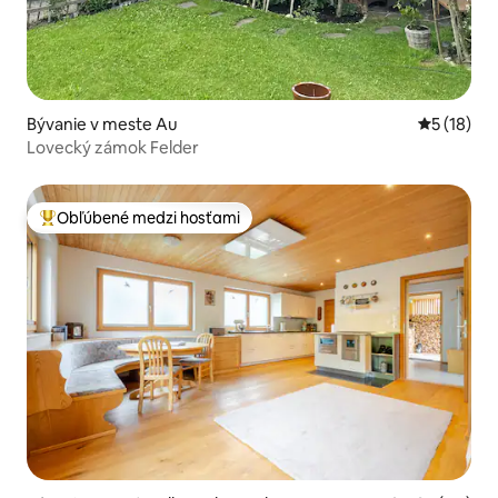
Bývanie v meste Au
Priemerné 
5 (18)
Lovecký zámok Felder
Obľúbené medzi hosťami
Najobľúbenejšie medzi hosťami