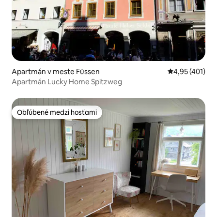
Apartmán v meste Füssen
Priemerné ohod
4,95 (401)
Apartmán Lucky Home Spitzweg
Obľúbené medzi hosťami
Obľúbené medzi hosťami