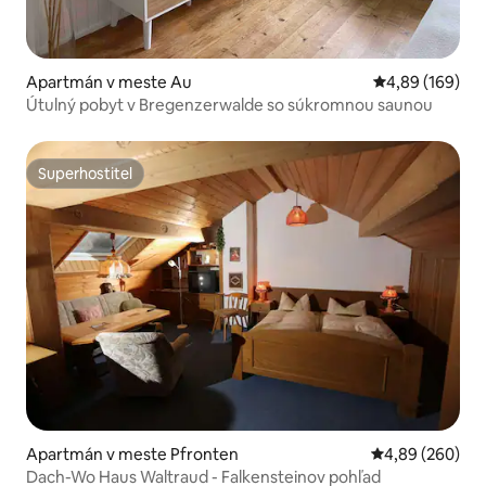
Apartmán v meste Au
Priemerné ohod
4,89 (169)
Útulný pobyt v Bregenzerwalde so súkromnou saunou
Superhostiteľ
Superhostiteľ
Apartmán v meste Pfronten
Priemerné ohod
4,89 (260)
Dach-Wo Haus Waltraud - Falkensteinov pohľad