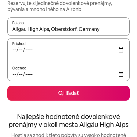
Rezervujte si jedinečné dovolenkové prenájmy,
bývania a mnoho iného na Airbnb
Poloha
Keď budú výsledky k dispozícii, môžete si ich prechádzať pom
Príchod
Odchod
Hľadať
Najlepšie hodnotené dovolenkové
prenájmy v okolí mesta Allgäu High Alps
Hostia sa zhodli: tieto pobyty sú vysoko hodnotené