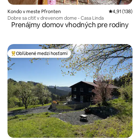
Kondo v meste Pfronten
Priemerné oho
4,91 (138)
Dobre sa cítiť v drevenom dome - Casa Linda
Prenájmy domov vhodných pre rodiny
Obľúbené medzi hosťami
Najobľúbenejšie medzi hosťami