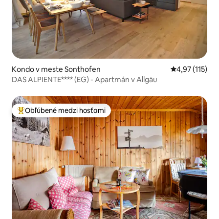
Kondo v meste Sonthofen
Priemerné oho
4,97 (115)
DAS ALPIENTE**** (EG) - Apartmán v Allgäu
Obľúbené medzi hosťami
Najobľúbenejšie medzi hosťami