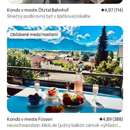
Kondo v meste Ötztal Bahnhof
Priemerné oho
4,97 (114)
Slnečný podkrovný byt v špičkovej lokalite
Obľúbené medzi hosťami
Obľúbené medzi hosťami
Kondo v meste Füssen
Priemerné ohod
4,89 (388)
neuschwanstein-blick.de (južný balkón zámok-výhľad na