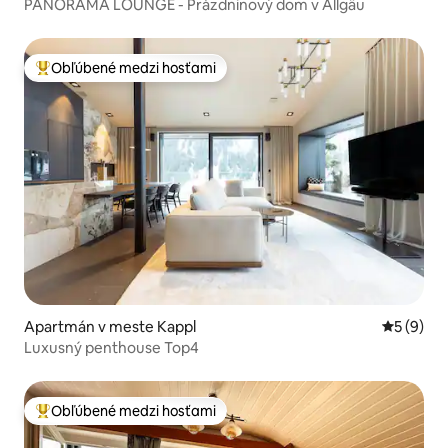
PANORAMA LOUNGE - Prázdninový dom v Allgäu
Obľúbené medzi hosťami
Najobľúbenejšie medzi hosťami
Apartmán v meste Kappl
Priemerné
5 (9)
Luxusný penthouse Top4
Obľúbené medzi hosťami
Najobľúbenejšie medzi hosťami