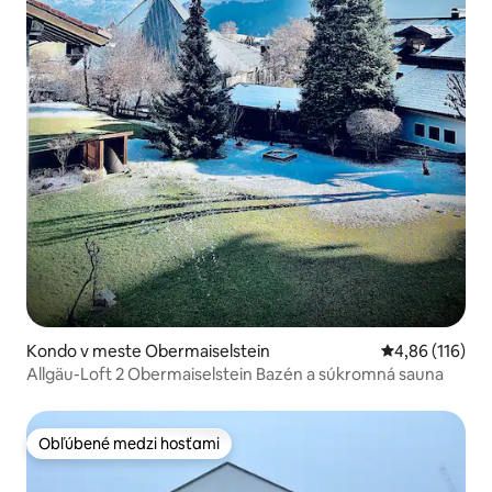
Kondo v meste Obermaiselstein
Priemerné ohod
4,86 (116)
Allgäu-Loft 2 Obermaiselstein Bazén a súkromná sauna
Obľúbené medzi hosťami
Obľúbené medzi hosťami