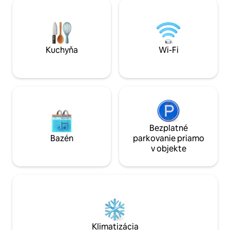
našej saune alebo vírivke za príplatok.
super silnej dažďo
Neváhajte komunikovať s našimi
toaletnými potreb
hospodárskymi zvieratami (kôň, alpaka,
Apothecary, súkr
ovce, kozy) Priamy autobus do centra
inteligentnej HDT
mesta je vzdialený len 350 metrov.
Nevhodné pre bábätká ani choré osoby.
Kuchyňa
Wi-Fi
Bezplatné
Bazén
parkovanie priamo
v objekte
Klimatizácia