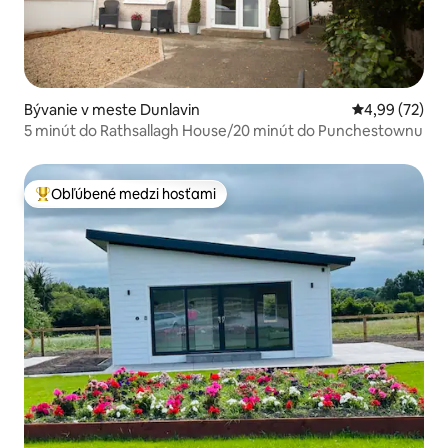
Bývanie v meste Dunlavin
Priemerné oho
4,99 (72)
5 minút do Rathsallagh House/20 minút do Punchestownu
Obľúbené medzi hosťami
Najobľúbenejšie medzi hosťami