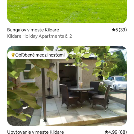
Bungalov v meste Kildare
Priemerné 
5 (39)
Kildare Holiday Apartments č. 2
Obľúbené medzi hosťami
Najobľúbenejšie medzi hosťami
Ubytovanie v meste Kildare
Priemerné oho
4,99 (68)