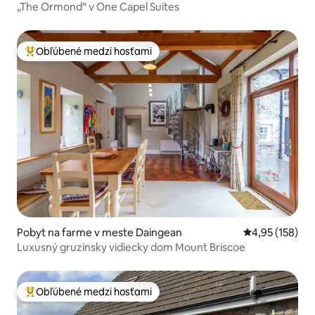
„The Ormond“ v One Capel Suites
Obľúbené medzi hosťami
Najobľúbenejšie medzi hosťami
Pobyt na farme v meste Daingean
Priemerné ohod
4,95 (158)
Luxusný gruzínsky vidiecky dom Mount Briscoe
Obľúbené medzi hosťami
Najobľúbenejšie medzi hosťami