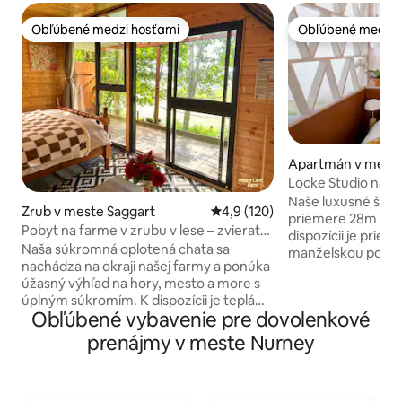
Obľúbené medzi hosťami
Obľúbené medzi 
Obľúbené medzi hosťami
Obľúbené medzi 
Apartmán v mest
Bar
Locke Studio na Z
Naše luxusné štúd
Zrub v meste Saggart
Priemerné ohodnotenie 4,9 z 5
4,9 (120)
priemere 28m ² všet
Pobyt na farme v zrubu v lese – zvieratá
dispozícii je pries
a príroda
Naša súkromná oplotená chata sa
manželskou posteľ
nachádza na okraji našej farmy a ponúka
Spojenom kráľovs
úžasný výhľad na hory, mesto a more s
x 200 cm a jedine
úplným súkromím. K dispozícii je teplá
pohovkou. Priestor
Obľúbené vybavenie pre dovolenkové
sprcha, kávovar, filtrovaná voda,
vybavenou kuchyň
rýchlovarná kanvica, plynový ohrievač,
stolom, práčkou/
prenájmy v meste Nurney
elektrická prikrývka, minichladnička,
riadu a množstvo
mikrovlnná rúra a spoločný prístup do
vybavenia na varen
plne vybavenej kuchyne. Oddýchnite si v
výhody Locke vrát