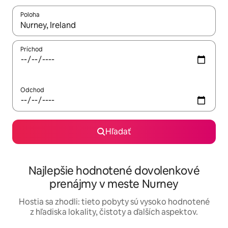
Poloha
Keď budú výsledky k dispozícii, môžete si ich prechádzať pom
Príchod
Odchod
Hľadať
Najlepšie hodnotené dovolenkové
prenájmy v meste Nurney
Hostia sa zhodli: tieto pobyty sú vysoko hodnotené
z hľadiska lokality, čistoty a ďalších aspektov.