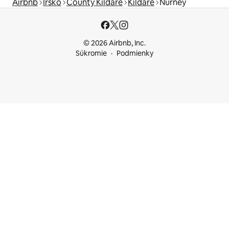
Airbnb
Írsko
County Kildare
Kildare
Nurney
© 2026 Airbnb, Inc.
Súkromie
Podmienky