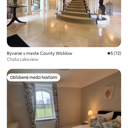
Bývanie v meste County Wicklow
Priemerné 
5 (72)
Chata Lakeview
Obľúbené medzi hosťami
Obľúbené medzi hosťami