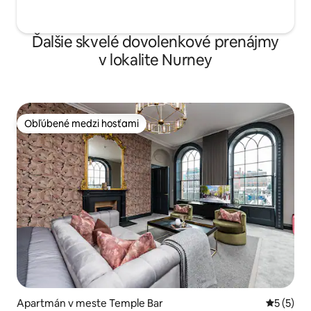
Ďalšie skvelé dovolenkové prenájmy
v lokalite Nurney
Obľúbené medzi hosťami
Obľúbené medzi hosťami
Apartmán v meste Temple Bar
Priemerné
5 (5)