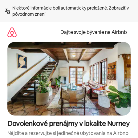
Preskočiť
Niektoré informácie boli automaticky preložené. 
Zobraziť v 
na
pôvodnom znení
obsah.
Dajte svoje bývanie na Airbnb
Dovolenkové prenájmy v lokalite Nurney
Nájdite a rezervujte si jedinečné ubytovania na Airbnb