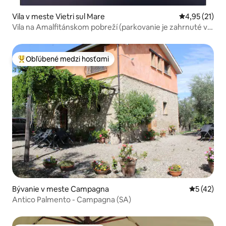
Vila v meste Vietri sul Mare
Priemerné oh
4,95 (21)
Vila na Amalfitánskom pobreží (parkovanie je zahrnuté v
cene)
Obľúbené medzi hosťami
Najobľúbenejšie medzi hosťami
Bývanie v meste Campagna
Priemerné 
5 (42)
Antico Palmento - Campagna (SA)