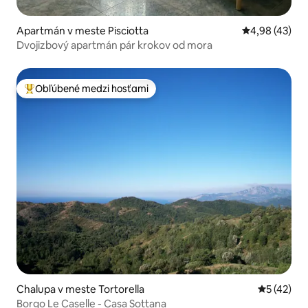
Apartmán v meste Pisciotta
Priemerné oho
4,98 (43)
Dvojizbový apartmán pár krokov od mora
Obľúbené medzi hosťami
Najobľúbenejšie medzi hosťami
Chalupa v meste Tortorella
Priemerné 
5 (42)
Borgo Le Caselle - Casa Sottana