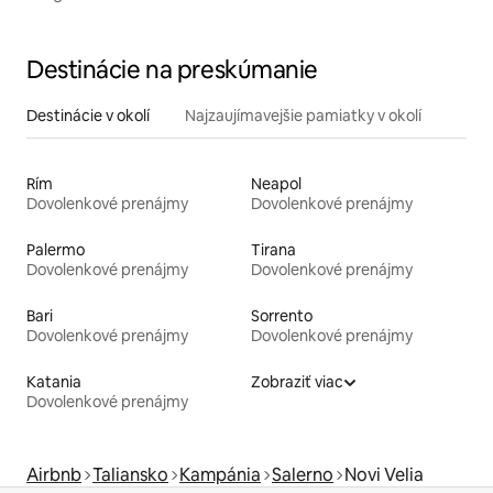
Destinácie na preskúmanie
Destinácie v okolí
Najzaujímavejšie pamiatky v okolí
Rím
Neapol
Dovolenkové prenájmy
Dovolenkové prenájmy
Palermo
Tirana
Dovolenkové prenájmy
Dovolenkové prenájmy
Bari
Sorrento
Dovolenkové prenájmy
Dovolenkové prenájmy
Katania
Zobraziť viac
Dovolenkové prenájmy
Airbnb
Taliansko
Kampánia
Salerno
Novi Velia