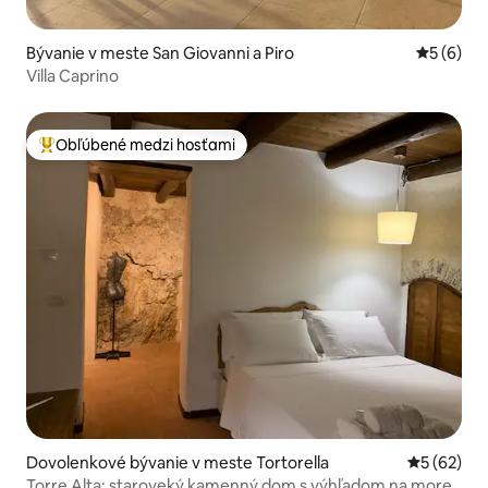
Bývanie v meste San Giovanni a Piro
Priemerné
5 (6)
Villa Caprino
Obľúbené medzi hosťami
Najobľúbenejšie medzi hosťami
Dovolenkové bývanie v meste Tortorella
Priemerné 
5 (62)
Torre Alta: staroveký kamenný dom s výhľadom na more