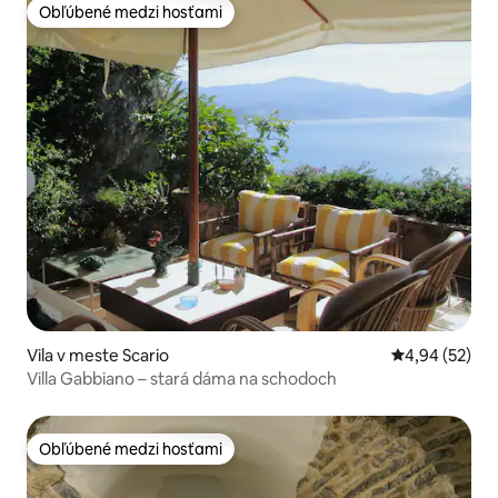
Obľúbené medzi hosťami
Obľúbené medzi hosťami
Vila v meste Scario
Priemerné oho
4,94 (52)
Villa Gabbiano – stará dáma na schodoch
Obľúbené medzi hosťami
Obľúbené medzi hosťami