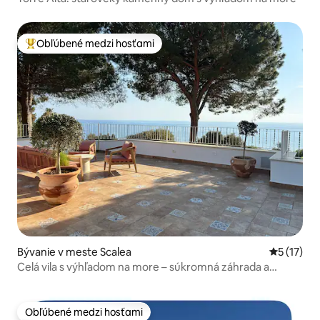
Obľúbené medzi hosťami
Najobľúbenejšie medzi hosťami
Bývanie v meste Scalea
Priemerné
5 (17)
Celá vila s výhľadom na more – súkromná záhrada a
prístup na pláž
Obľúbené medzi hosťami
Obľúbené medzi hosťami