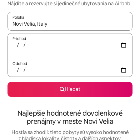
Nájdite a rezervujte si jedinečné ubytovania na Airbnb
Poloha
Keď budú výsledky k dispozícii, môžete si ich prechádzať pom
Príchod
Odchod
Hľadať
Najlepšie hodnotené dovolenkové
prenájmy v meste Novi Velia
Hostia sa zhodli: tieto pobyty sú vysoko hodnotené
z hľadiska lokality, čistoty a ďalších aspektov.