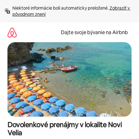
Preskočiť
Niektoré informácie boli automaticky preložené. 
Zobraziť v 
na
pôvodnom znení
obsah.
Dajte svoje bývanie na Airbnb
Dovolenkové prenájmy v lokalite Novi
Velia