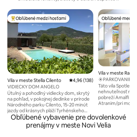
Obľúbené medzi hosťami
Obľúbené medzi 
Najobľúbenejšie medzi hosťami
Obľúbené medzi 
Vila v meste Ravel
☀️PARKOVANIE ☀️
Vila v meste Stella Cilento
Priemerné ohodnotenie 4,96 z 5
4,96 (138)
PRÍSTUPOM K MOR
Táto vila Spotless 
VIDIECKY DOM ANGELO
MORI
nehnuteľnosť nach
Útulný a pohodlný vidiecky dom, skrytý
pobreží Amalfi (m
na pohľad, v pokojnej dedinke v prírode
Atranim/pri mori)
Národného parku Cilento, 15-20 minút
citrónovými a po
jazdy od krásnych pláží Tyrhénskeho
záhradami, s prie
Obľúbené vybavenie pre dovolenkové
mora (modrá vlajka). Oáza pokoja,
priamym prístupom k mor
priestoru a svetla, pre príjemné chvíle v
prenájmy v meste Novi Velia
ubytovať 3 hostia.
záhrade alebo vo vonkajšom bazéne.
dispozícii za príplatok. Cena p
Tento dvojpodlažný dom má 2