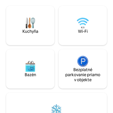
zahŕňa: elektrinu, 
dvojlôžkové izby. K dispozícii je veľmi
uteráky, Wi-Fi a kli
priestranný obývací priestor s pohovkou
Upratovací tím vyš
a krbom. Kuchyňa je plne vybavená a
dezinfekcie a hygieny. Vzdial
komunikuje so záhradou a bazénom cez
Ravello (3 km) Amal
sklenené rolety. Kúpeľňa na poschodí
(1 km) Positano (17
má sprchovací kút. Vonku je krásna
Ostrov Capri (loďo
terasa s grilom a výhľadom na kopce
Kuchyňa
Wi-Fi
Kampánie. Tiež stôl a stoličky pre
vonkajšie stolovanie, a lehátka a lehátka
pre oddych na slniečku.
Bezplatné
Bazén
parkovanie priamo
v objekte