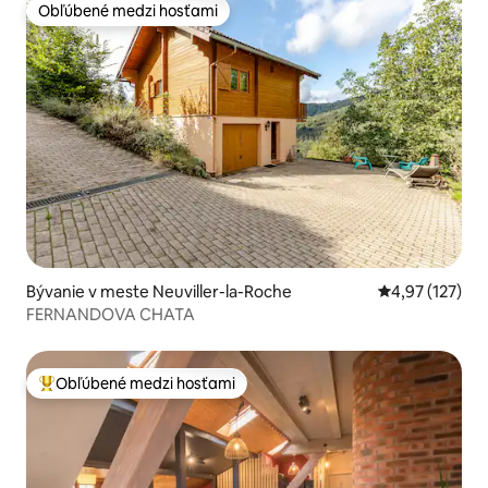
Obľúbené medzi hosťami
Obľúbené medzi hosťami
Bývanie v meste Neuviller-la-Roche
Priemerné ohod
4,97 (127)
FERNANDOVA CHATA
Obľúbené medzi hosťami
Najobľúbenejšie medzi hosťami