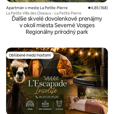
Apartmán v meste La Petite-Pierre
Priemerné ohod
4,85 (168)
La Petite Villa des Oiseaux - La Petite Pierre
Ďalšie skvelé dovolenkové prenájmy
v okolí miesta Severné Vosges
Regionálny prírodný park
Obľúbené medzi hosťami
Obľúbené medzi hosťami