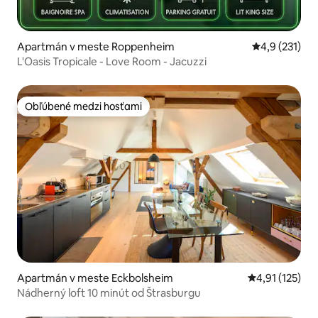
Apartmán v meste Roppenheim
Priemerné oh
4,9 (231)
L'Oasis Tropicale - Love Room - Jacuzzi
Obľúbené medzi hosťami
Obľúbené medzi hosťami
Apartmán v meste Eckbolsheim
Priemerné oho
4,91 (125)
Nádherný loft 10 minút od Štrasburgu