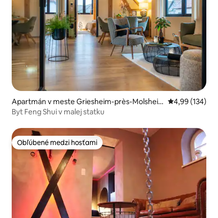
Apartmán v meste Griesheim-près-Molshei
Priemerné ohod
4,99 (134)
m
Byt Feng Shui v malej statku
Obľúbené medzi hosťami
Obľúbené medzi hosťami