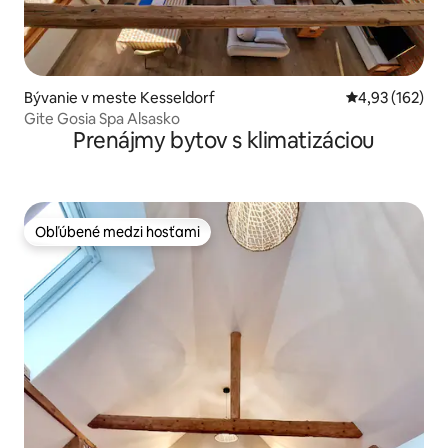
Bývanie v meste Kesseldorf
Priemerné ohod
4,93 (162)
Gite Gosia Spa Alsasko
Prenájmy bytov s klimatizáciou
Obľúbené medzi hosťami
Obľúbené medzi hosťami