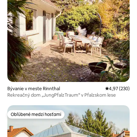
Bývanie v meste Rinnthal
Priemerné ohod
4,97 (230)
Rekreačný dom „JungPfalzTraum“ v Pfalzskom lese
Obľúbené medzi hosťami
Obľúbené medzi hosťami