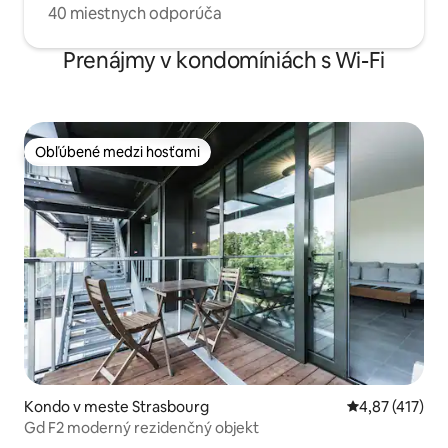
40 miestnych odporúča
Prenájmy v kondomíniách s Wi-Fi
Obľúbené medzi hosťami
Obľúbené medzi hosťami
Kondo v meste Strasbourg
Priemerné ohod
4,87 (417)
Gd F2 moderný rezidenčný objekt