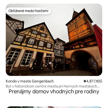
Obľúbené medzi hosťami
Obľúbené medzi hosťami
Kondo v meste Gengenbach
Priemerné ohod
4,87 (165)
Byt v historickom centre mesta pri Horných mestských
Prenájmy domov vhodných pre rodiny
bránach