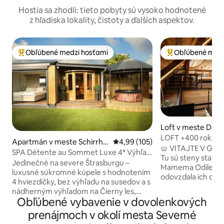
Hostia sa zhodli: tieto pobyty sú vysoko hodnotené
z hľadiska lokality, čistoty a ďalších aspektov.
Obľúbené medzi hosťami
Obľúbené medz
Najobľúbenejšie medzi hosťami
Najobľúbenejšie 
Loft v meste Dach
LOFT +400 rokov • 
Apartmán v meste Schirrhei
Priemerné ohodnotenie 4,99 z 5
4,99 (105)
Štrasburg 20 minú
🥨 VITAJTE V GÎT
n
SPA Détente au Sommet Luxe 4* Výhľad
Tu sú steny starši
a súkromné spa
Jedinečné na severe Štrasburgu –
Mamema Odile v nic
luxusné súkromné kúpele s hodnotením
odovzdala ich ďalej
4 hviezdičky, bez výhľadu na susedov a s
vstupuje do tohto
nádherným výhľadom na Čierny les,
Klimatizované pod
Obľúbené vybavenie v dovolenkových
25 minút od Štrasburgu a Baden-
rozlohou 70 m² ❄️, 
Badenu, 10 minút od Haguenau, 1 hodinu
prenájmoch v okolí mesta Severné
autentický alzašs
od Europa-Parku, 5 minút od golfového