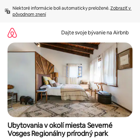
Preskočiť
Niektoré informácie boli automaticky preložené. 
Zobraziť v 
na
pôvodnom znení
obsah.
Dajte svoje bývanie na Airbnb
Ubytovania v okolí miesta Severné
Vosges Regionálny prírodný park