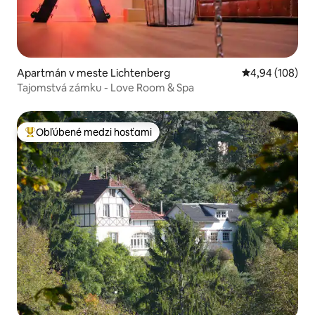
Apartmán v meste Lichtenberg
Priemerné ohod
4,94 (108)
Tajomstvá zámku - Love Room & Spa
Obľúbené medzi hosťami
Najobľúbenejšie medzi hosťami