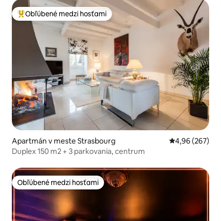
Obľúbené medzi hosťami
Najobľúbenejšie medzi hosťami
Apartmán v meste Strasbourg
Priemerné ohod
4,96 (267)
Duplex 150 m2 + 3 parkovania, centrum
Obľúbené medzi hosťami
Obľúbené medzi hosťami