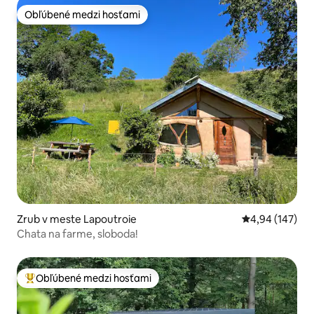
Obľúbené medzi hosťami
Obľúbené medzi hosťami
Zrub v meste Lapoutroie
Priemerné ohod
4,94 (147)
Chata na farme, sloboda!
Obľúbené medzi hosťami
Najobľúbenejšie medzi hosťami