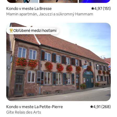
Kondo v meste La Bresse
Priemerné oho
4,97 (151)
Mamin apartmán, Jacuzzi a súkromný Hammam
Obľúbené medzi hosťami
Najobľúbenejšie medzi hosťami
Kondo v meste La Petite-Pierre
Priemerné ohod
4,91 (268)
Gîte Relais des Arts