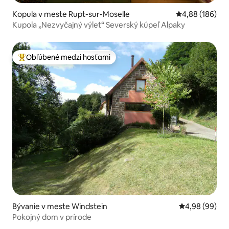
Kopula v meste Rupt-sur-Moselle
Priemerné ohod
4,88 (186)
Kupola „Nezvyčajný výlet“ Severský kúpeľ Alpaky
Obľúbené medzi hosťami
Najobľúbenejšie medzi hosťami
Bývanie v meste Windstein
Priemerné oho
4,98 (99)
Pokojný dom v prírode