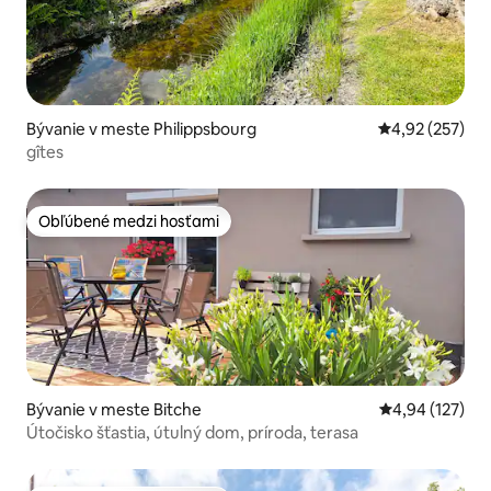
Bývanie v meste Philippsbourg
Priemerné ohod
4,92 (257)
gîtes
Obľúbené medzi hosťami
Obľúbené medzi hosťami
Bývanie v meste Bitche
Priemerné ohod
4,94 (127)
Útočisko šťastia, útulný dom, príroda, terasa