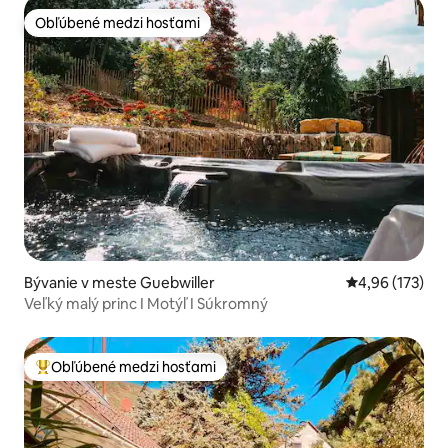
Obľúbené medzi hosťami
Obľúbené medzi hosťami
Bývanie v meste Guebwiller
Priemerné ohod
4,96 (173)
Veľký malý princ I Motýľ I Súkromný
Obľúbené medzi hosťami
Najobľúbenejšie medzi hosťami