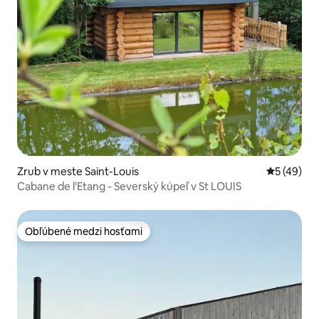
Zrub v meste Saint-Louis
Priemerné 
5 (49)
Cabane de l'Etang - Severský kúpeľ v St LOUIS
Obľúbené medzi hosťami
Obľúbené medzi hosťami