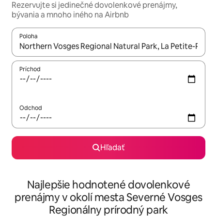
Rezervujte si jedinečné dovolenkové prenájmy,
bývania a mnoho iného na Airbnb
Poloha
Keď budú výsledky k dispozícii, môžete si ich prechádzať pom
Príchod
Odchod
Hľadať
Najlepšie hodnotené dovolenkové
prenájmy v okolí mesta Severné Vosges
Regionálny prírodný park