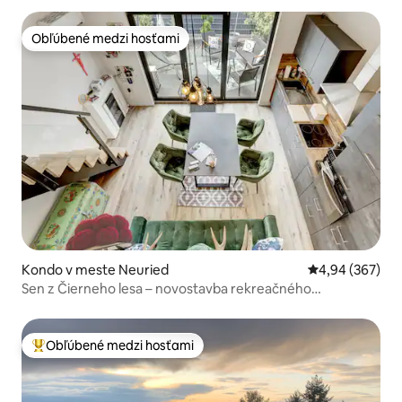
Obľúbené medzi hosťami
Obľúbené medzi hosťami
Kondo v meste Neuried
Priemerné ohod
4,94 (367)
Sen z Čierneho lesa – novostavba rekreačného
apartmánu s terasou!
Obľúbené medzi hosťami
Najobľúbenejšie medzi hosťami