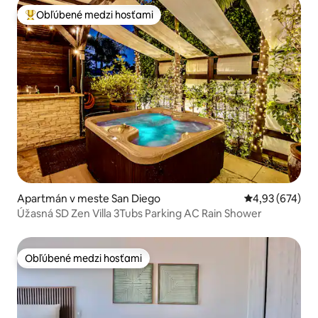
Obľúbené medzi hosťami
Najobľúbenejšie medzi hosťami
Apartmán v meste San Diego
Priemerné ohod
4,93 (674)
Úžasná SD Zen Villa 3Tubs Parking AC Rain Shower
Obľúbené medzi hosťami
Obľúbené medzi hosťami