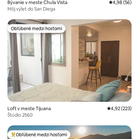
Bývanie v meste Chula Vista
Priemerné oho
4,98 (56)
Môj výlet do San Diega
Obľúbené medzi hosťami
Obľúbené medzi hosťami
Loft v meste Tijuana
Priemerné ohod
4,92 (223)
Štúdio 2560
Obľúbené medzi hosťami
Najobľúbenejšie medzi hosťami