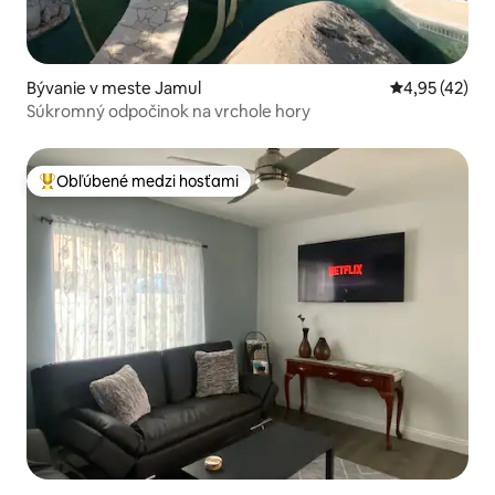
Bývanie v meste Jamul
Priemerné oho
4,95 (42)
Súkromný odpočinok na vrchole hory
Obľúbené medzi hosťami
Najobľúbenejšie medzi hosťami