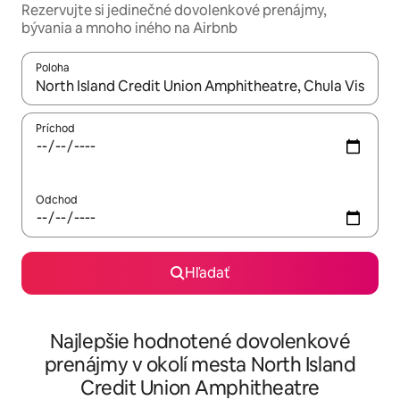
Rezervujte si jedinečné dovolenkové prenájmy,
bývania a mnoho iného na Airbnb
Poloha
Keď budú výsledky k dispozícii, môžete si ich prechádzať pom
Príchod
Odchod
Hľadať
Najlepšie hodnotené dovolenkové
prenájmy v okolí mesta North Island
Credit Union Amphitheatre