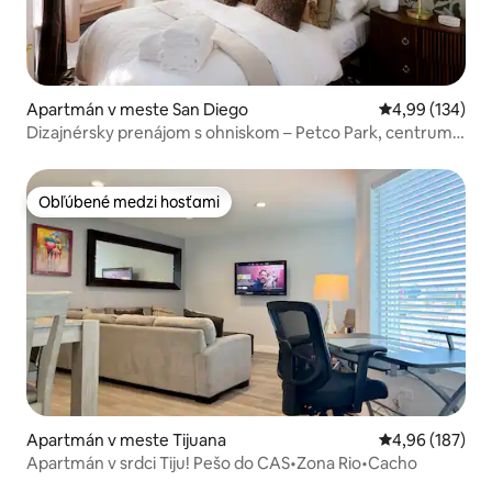
Apartmán v meste San Diego
Priemerné ohod
4,99 (134)
Dizajnérsky prenájom s ohniskom – Petco Park, centrum
mesta + zoo
Obľúbené medzi hosťami
Obľúbené medzi hosťami
Apartmán v meste Tijuana
Priemerné ohod
4,96 (187)
Apartmán v srdci Tiju! Pešo do CAS•Zona Rio•Cacho