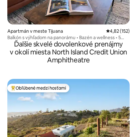
Apartmán v meste Tijuana
Priemerné ohod
4,82 (152)
Balkón s výhľadom na panorámu • Bazén a wellness • 5
Ďalšie skvelé dovolenkové prenájmy
minút od hranice
v okolí miesta North Island Credit Union
Amphitheatre
Obľúbené medzi hosťami
Najobľúbenejšie medzi hosťami