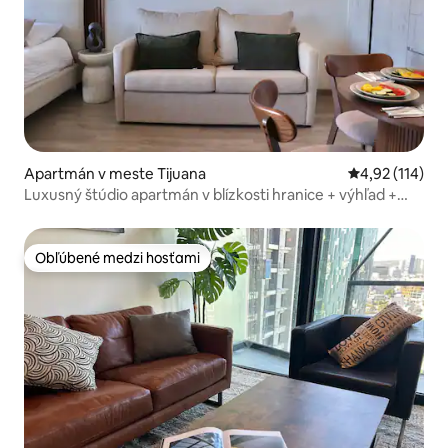
Apartmán v meste Tijuana
Priemerné oho
4,92 (114)
Luxusný štúdio apartmán v blízkosti hranice + výhľad +
bazén + posilňovňa
Obľúbené medzi hosťami
Obľúbené medzi hosťami