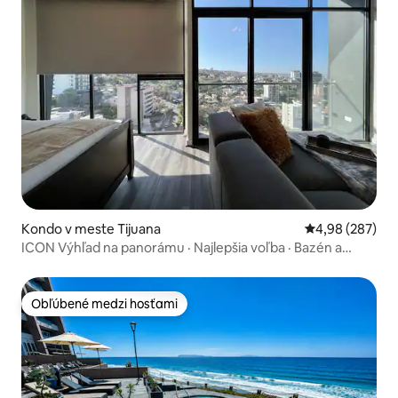
Kondo v meste Tijuana
Priemerné ohod
4,98 (287)
ICON Výhľad na panorámu · Najlepšia voľba · Bazén a
posilňovňa
Obľúbené medzi hosťami
Obľúbené medzi hosťami