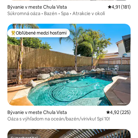
Bývanie v meste Chula Vista
Priemerné oho
4,91 (181)
Súkromná oáza • Bazén • Spa • Atrakcie v okolí
Obľúbené medzi hosťami
Najobľúbenejšie medzi hosťami
Bývanie v meste Chula Vista
Priemerné ohod
4,92 (225)
Oáza s výhľadom na oceán/bazén/vírivku! Spí 10!