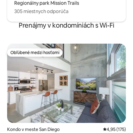
Regionálny park Mission Trails
305 miestnych odporúča
Prenájmy v kondomíniách s Wi-Fi
Obľúbené medzi hosťami
Obľúbené medzi hosťami
Kondo v meste San Diego
Priemerné ohod
4,95 (175)