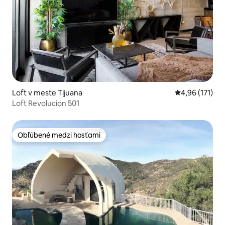
Loft v meste Tijuana
Priemerné oho
4,96 (171)
Loft Revolucion 501
Obľúbené medzi hosťami
Obľúbené medzi hosťami