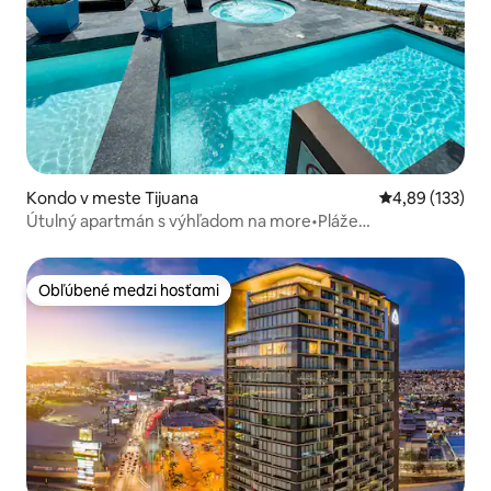
Kondo v meste Tijuana
Priemerné ohod
4,89 (133)
Útulný apartmán s výhľadom na more•Pláže
TIJ•Súkromné parkovisko
Obľúbené medzi hosťami
Obľúbené medzi hosťami