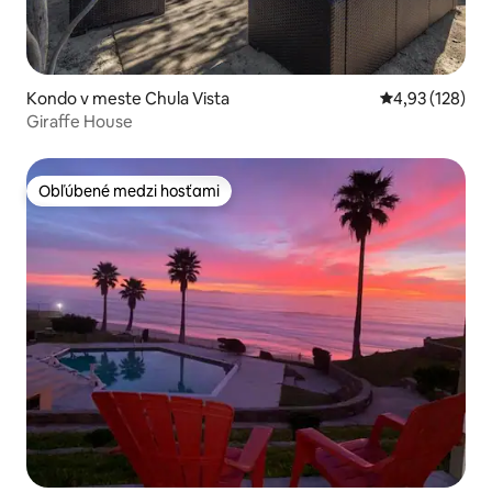
Kondo v meste Chula Vista
Priemerné ohod
4,93 (128)
Giraffe House
Obľúbené medzi hosťami
Obľúbené medzi hosťami