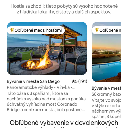
Hostia sa zhodli: tieto pobyty sú vysoko hodnotené
z hľadiska lokality, čistoty a ďalších aspektov.
Obľúbené medzi hosťami
Obľúbené medz
Najobľúbenejšie medzi hosťami
Najobľúbenejšie 
Bývanie v meste San Diego
Priemerné ohodnotenie 5 z 5
5 (191)
Panoramatické výhľady • Vírivka •
Bývanie v meste S
Putting Green+Fire Pit
Táto oáza s 3 spálňami, ktorá sa
Súkromný bazén a 
nachádza vysoko nad mestom a ponúka
oceán a golfovým 
Vitajte vo svojo
úchvatný výhľad na most Coronado
v štýle rezortu s 
Bridge a centrum mesta, bola postavená
nádherným výhľado
pre nezabudnuteľné chvíle. Casa La
spálne, 3 kúpeľne 
Vista je nádherné útočisko na vrchole
Obľúbené vybavenie v dovolenkových
kúpeľňou so sprc
kopca s panoramatickým výhľadom na
hlavnom/prízemí a