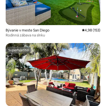
Bývanie v meste San Diego
Priemerné ohod
4,98 (153)
Rodinná zábava na slnku
Superhostiteľ
Superhostiteľ