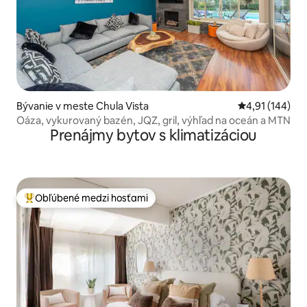
Bývanie v meste Chula Vista
Priemerné ohod
4,91 (144)
Oáza, vykurovaný bazén, JQZ, gril, výhľad na oceán a MTN
Prenájmy bytov s klimatizáciou
Obľúbené medzi hosťami
Najobľúbenejšie medzi hosťami