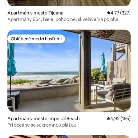
Apartmán v meste Tijuana
Priemerné ohod
4,77 (327)
Apartmány 664, biele, pohodlné, skveláveľná poloha
Obľúbené medzi hosťami
Obľúbené medzi hosťami
Apartmán v meste Imperial Beach
Priemerné ohod
4,92 (156)
Pri oceáne so súkromnou plážou