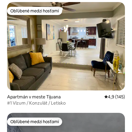
Obľúbené medzi hosťami
Obľúbené medzi hosťami
Apartmán v meste Tijuana
Priemerné oho
4,9 (145)
#1 Vízum / Konzulát / Letisko
Obľúbené medzi hosťami
Obľúbené medzi hosťami