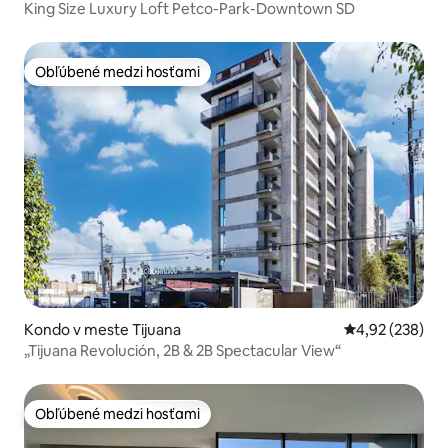
King Size Luxury Loft Petco-Park-Downtown SD
Obľúbené medzi hosťami
Obľúbené medzi hosťami
Kondo v meste Tijuana
Priemerné ohod
4,92 (238)
„Tijuana Revolución, 2B & 2B Spectacular View“
Obľúbené medzi hosťami
Obľúbené medzi hosťami