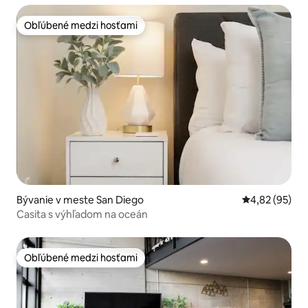
Obľúbené medzi hosťami
Obľúbené medzi hosťami
Bývanie v meste San Diego
Priemerné oho
4,82 (95)
Casita s výhľadom na oceán
Obľúbené medzi hosťami
Obľúbené medzi hosťami