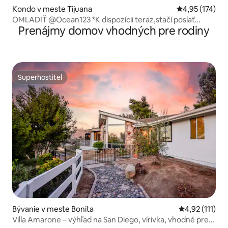
Kondo v meste Tijuana
Priemerné ohod
4,95 (174)
OMLADIŤ @Ocean123 *K dispozícii teraz,stačí poslať
Prenájmy domov vhodných pre rodiny
správu*
Superhostiteľ
Superhostiteľ
Bývanie v meste Bonita
Priemerné oho
4,92 (111)
Villa Amarone – výhľad na San Diego, vírivka, vhodné pre