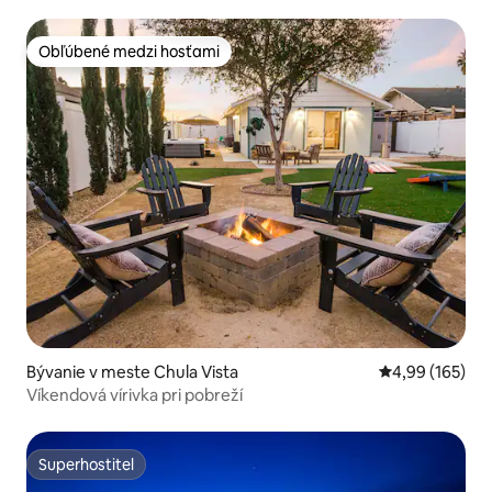
domáce zvieratá
Obľúbené medzi hosťami
Obľúbené medzi hosťami
Bývanie v meste Chula Vista
Priemerné ohod
4,99 (165)
Víkendová vírivka pri pobreží
Superhostiteľ
Superhostiteľ