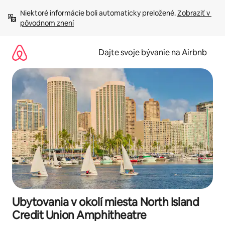
Preskočiť
Niektoré informácie boli automaticky preložené. 
Zobraziť v 
na
pôvodnom znení
obsah.
Dajte svoje bývanie na Airbnb
Ubytovania v okolí miesta North Island
Credit Union Amphitheatre