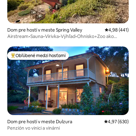
Dom pre hostí v meste Spring Valley
Priemerné ohod
4,98 (441)
Airstream•Sauna•Vírivka•Výhľad•Ohnisko+Zoo ako
doplnok
Obľúbené medzi hosťami
Najobľúbenejšie medzi hosťami
Dom pre hostí v meste Dulzura
Priemerné ohod
4,97 (630)
Penzión vo vinici a vinárni