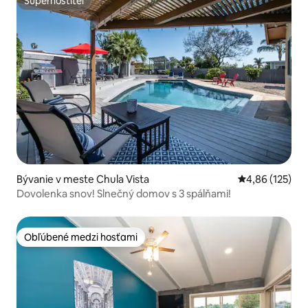
Superhostiteľ
Superhostiteľ
Bývanie v meste Chula Vista
Priemerné ohod
4,86 (125)
Dovolenka snov! Slnečný domov s 3 spálňami!
Obľúbené medzi hosťami
Obľúbené medzi hosťami