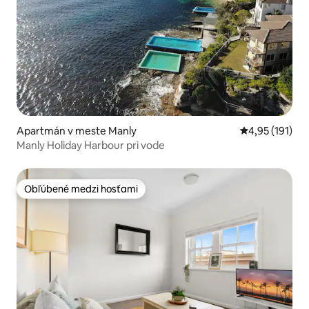
Apartmán v meste Manly
Priemerné oho
4,95 (191)
Manly Holiday Harbour pri vode
Obľúbené medzi hosťami
Obľúbené medzi hosťami