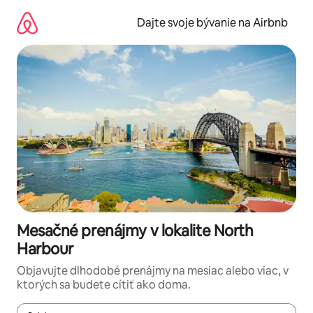
Preskočiť
na
Dajte svoje bývanie na Airbnb
obsah.
Mesačné prenájmy v lokalite North
Harbour
Objavujte dlhodobé prenájmy na mesiac alebo viac, v
ktorých sa budete cítiť ako doma.