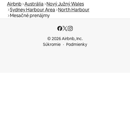
Airbnb
Austrália
Nový Južný Wales
Sydney Harbour Area
North Harbour
Mesačné prenájmy
© 2026 Airbnb, Inc.
Súkromie
Podmienky