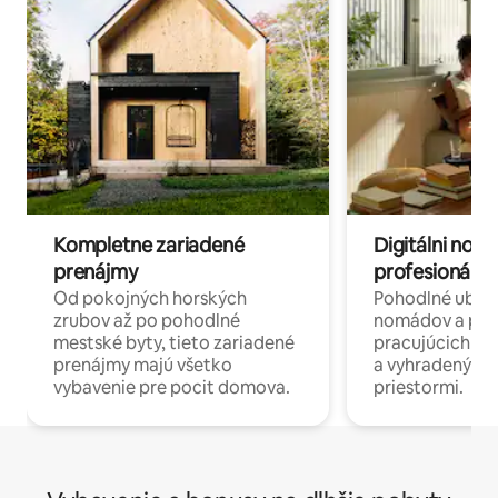
Kompletne zariadené
Digitálni nomá
prenájmy
profesionáli 
Od pokojných horských
Pohodlné ubyto
zrubov až po pohodlné
nomádov a pro
mestské byty, tieto zariadené
pracujúcich na 
prenájmy majú všetko
a vyhradenými
vybavenie pre pocit domova.
priestormi.