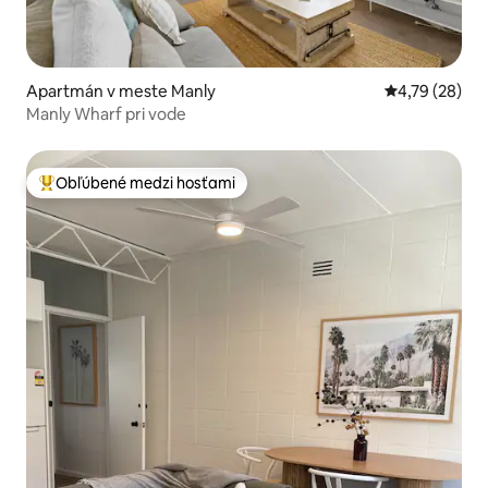
Apartmán v meste Manly
Priemerné oho
4,79 (28)
Manly Wharf pri vode
Obľúbené medzi hosťami
Najobľúbenejšie medzi hosťami