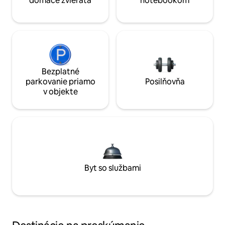
domáce zvieratá
notebookom
Bezplatné
parkovanie priamo
Posilňovňa
v objekte
Byt so službami