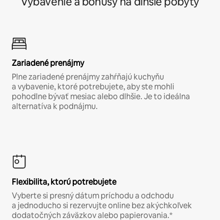
Vybavenie a bonusy na dlhšie pobyty
Zariadené prenájmy
Plne zariadené prenájmy zahŕňajú kuchyňu
a vybavenie, ktoré potrebujete, aby ste mohli
pohodlne bývať mesiac alebo dlhšie. Je to ideálna
alternatíva k podnájmu.
Flexibilita, ktorú potrebujete
Vyberte si presný dátum príchodu a odchodu
a jednoducho si rezervujte online bez akýchkoľvek
dodatočných záväzkov alebo papierovania.*