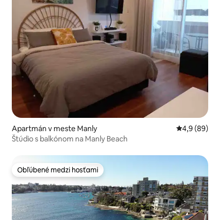
Apartmán v meste Manly
Priemerné oh
4,9 (89)
Štúdio s balkónom na Manly Beach
Obľúbené medzi hosťami
Obľúbené medzi hosťami