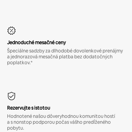
Jednoduché mesačné ceny
Špeciálne sadzby za dlhodobé dovolenkové prenájmy
a jednorazová mesačná platba bez dodatočných
poplatkov.*
Rezervujte s istotou
Hodnotené našou dôveryhodnou komunitou hostí
a s nonstop podporou počas vášho predĺženého
pobytu.