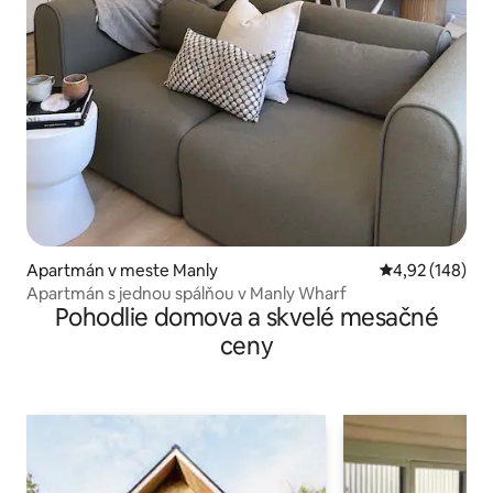
Apartmán v meste Manly
Priemerné ohod
4,92 (148)
Apartmán s jednou spálňou v Manly Wharf
Pohodlie domova a skvelé mesačné
ceny