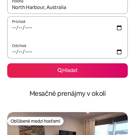
Poloha
Keď budú výsledky k dispozícii, môžete si ich prechádzať pom
Príchod
Odchod
Hľadať
Mesačné prenájmy v okolí
Obľúbené medzi hosťami
Obľúbené medzi hosťami