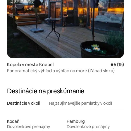
Kopula v meste Knebel
Priemerné
5 (15)
Panoramatický výhľad a výhľad na more (Západ slnka)
Destinácie na preskúmanie
Destinácie v okolí
Najzaujímavejšie pamiatky v okolí
Kodaň
Hamburg
Dovolenkové prenájmy
Dovolenkové prenájmy