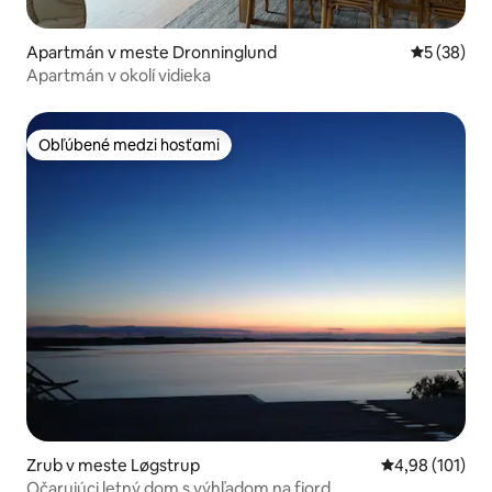
Apartmán v meste Dronninglund
Priemerné 
5 (38)
Apartmán v okolí vidieka
Obľúbené medzi hosťami
Obľúbené medzi hosťami
Zrub v meste Løgstrup
Priemerné ohod
4,98 (101)
Očarujúci letný dom s výhľadom na fjord