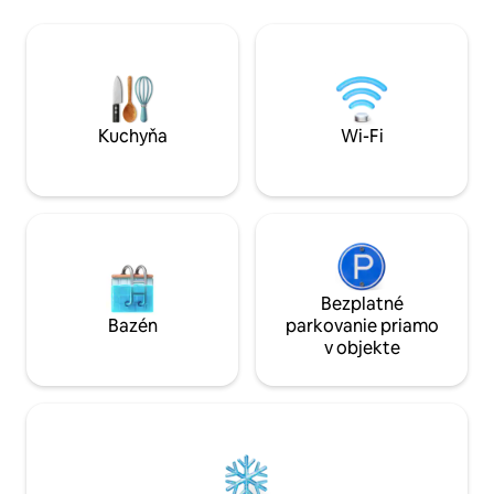
vodou. Žiadne kúpanie. P
tu schodisko vedúce na vyhliadkovú
bielizeň, obliečky
vežu, odkiaľ si môžete vychutnávať
v cene. Raňajky je
panoramatický výhľad na mesto a fjord.
pešej vzdialenost
Ubytovanie obsahuje aj 1 izbu s
Fodballgolf a otv
manželskou posteľou (200 x 180), 1 izbu s
dohode. V blízkost
posteľou 3/4 (200 x 140) a kúpeľňu so
Skov.
sprchovacím kútom a práčkou so
Kuchyňa
Wi-Fi
sušičkou.
Bezplatné
Bazén
parkovanie priamo
v objekte