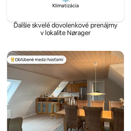
Klimatizácia
Ďalšie skvelé dovolenkové prenájmy
v lokalite Nørager
Obľúbené medzi hosťami
Najobľúbenejšie medzi hosťami