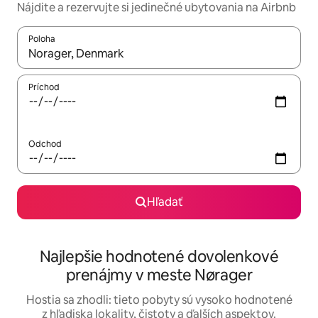
Nájdite a rezervujte si jedinečné ubytovania na Airbnb
Poloha
Keď budú výsledky k dispozícii, môžete si ich prechádzať pom
Príchod
Odchod
Hľadať
Najlepšie hodnotené dovolenkové
prenájmy v meste Nørager
Hostia sa zhodli: tieto pobyty sú vysoko hodnotené
z hľadiska lokality, čistoty a ďalších aspektov.