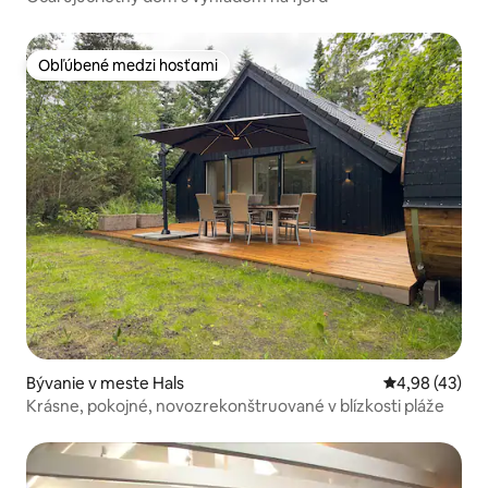
Obľúbené medzi hosťami
Obľúbené medzi hosťami
Bývanie v meste Hals
Priemerné oho
4,98 (43)
Krásne, pokojné, novozrekonštruované v blízkosti pláže