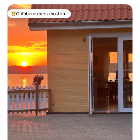
Obľúbené medzi hosťami
Najobľúbenejšie medzi hosťami