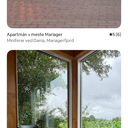
Apartmán v meste Mariager
Priemerné
5 (6)
Miniferie ved Dania, Mariagerfjord