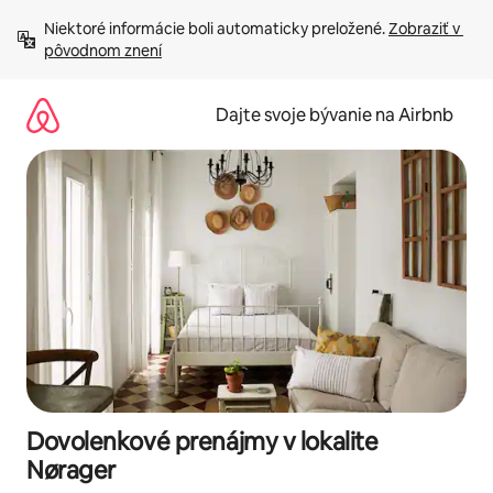
Preskočiť
Niektoré informácie boli automaticky preložené. 
Zobraziť v 
na
pôvodnom znení
obsah.
Dajte svoje bývanie na Airbnb
Dovolenkové prenájmy v lokalite
Nørager