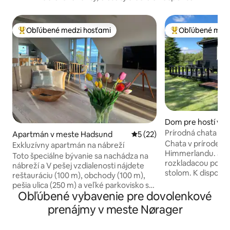
Obľúbené medzi hosťami
Obľúbené medz
Najobľúbenejšie medzi hosťami
Najobľúbenejšie 
Dom pre hostí v m
ger
Prírodná chata 
Apartmán v meste Hadsund
Priemerné ohodnotenie 5 z 
5 (22)
prostredí
Chata v prírode G
Exkluzívny apartmán na nábreží
Himmerlandu. Je t
Toto špeciálne bývanie sa nachádza na
rozkladacou poho
nábreží a V pešej vzdialenosti nájdete
stolom. K dispozícii je kuchynský kút s
reštauráciu (100 m), obchody (100 m),
chladničkou a mraz
pešia ulica (250 m) a veľké parkovisko s
konci chaty je von
Obľúbené vybavenie pre dovolenkové
inteligentnými nabíjačkami (40 m)
studenou vodou, r
Bývanie je zariadené otvorenou
prenájmy v meste Nørager
Pekná terasa. O nie
kuchyňou/obývacou izbou, odkiaľ je
toaletou a umýva
prístup na strešnú terasu. Okrem toho je