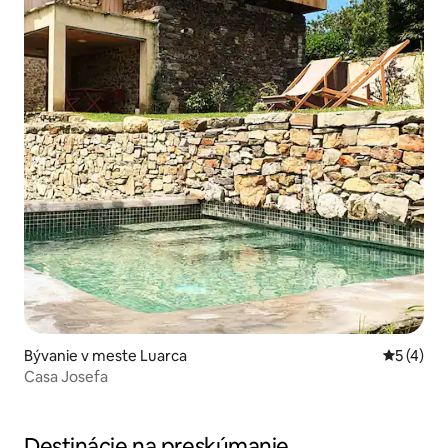
Bývanie v meste Luarca
Priemerné
5 (4)
Casa Josefa
Destinácie na preskúmanie