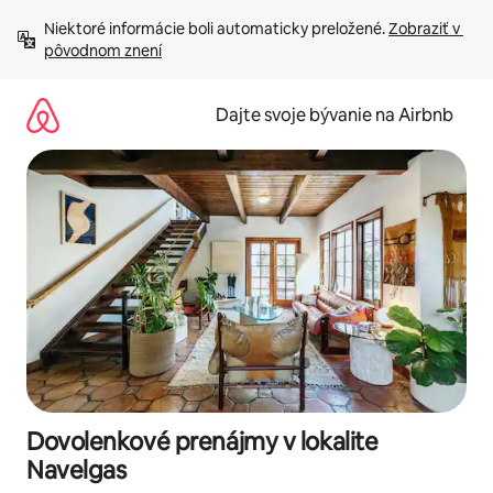
Preskočiť
Niektoré informácie boli automaticky preložené. 
Zobraziť v 
na
pôvodnom znení
obsah.
Dajte svoje bývanie na Airbnb
Dovolenkové prenájmy v lokalite
Navelgas