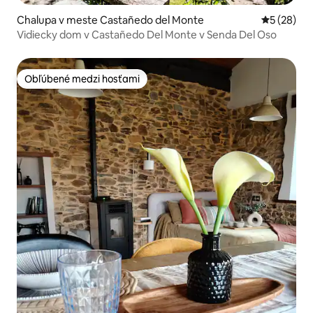
Chalupa v meste Castañedo del Monte
Priemerné 
5 (28)
Vidiecky dom v Castañedo Del Monte v Senda Del Oso
Obľúbené medzi hosťami
Obľúbené medzi hosťami