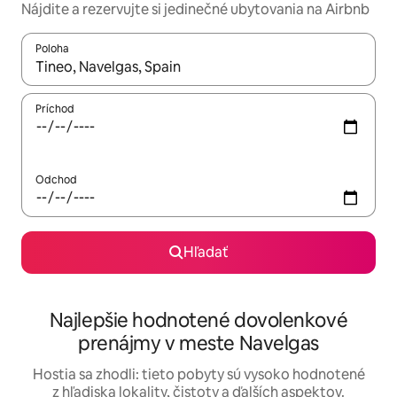
Nájdite a rezervujte si jedinečné ubytovania na Airbnb
Poloha
Keď budú výsledky k dispozícii, môžete si ich prechádzať pom
Príchod
Odchod
Hľadať
Najlepšie hodnotené dovolenkové
prenájmy v meste Navelgas
Hostia sa zhodli: tieto pobyty sú vysoko hodnotené
z hľadiska lokality, čistoty a ďalších aspektov.