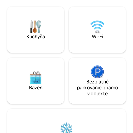
prírodného kameň
comfortable and has everything you
panoramatická ver
need for a enjoyable and simple stay.
kuchyňa s grilom a
The apartment has views to the valley, a
Bazén z prírodné
private terrace with amazing views and
priestorom na opaľ
an independent entrance. You can also
záhrady a priestra
use the common areas and the big
garden. Please be aware that the
Kuchyňa
Wi-Fi
apartments do not have washing
machine, TV or microwave/oven. If you
can’t live without those, this may not be
the perfect place for your stay. Phone
signal and wifi work perfectly and are
quite reliable. Casa del río is the perfect
way to scape the noise and experience
first-hand living a simple and sustainable
Bezplatné
life in an Asturias village off the beaten
Bazén
parkovanie priamo
track. The property is ideal for people
v objekte
who want to be away from the noise and
crowds, as it is quite isolated and the
village of Xio has no services at all.
Closest services are a
bar/restaurant/swimming pool 10min by
car, and shops, supermarket,
restaurants, pharmacy, petrol station,