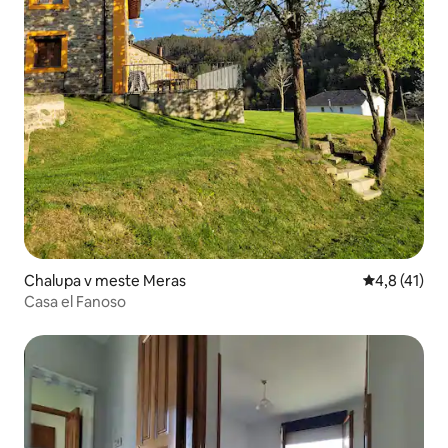
Chalupa v meste Meras
Priemerné o
4,8 (41)
Casa el Fanoso