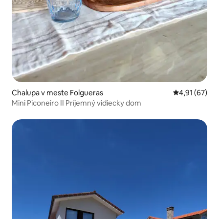
Chalupa v meste Folgueras
Priemerné oho
4,91 (67)
Mini Piconeiro II Príjemný vidiecky dom