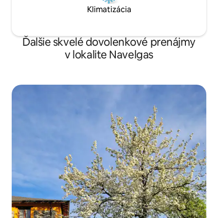
etc…20min by car.
Klimatizácia
Ďalšie skvelé dovolenkové prenájmy
v lokalite Navelgas