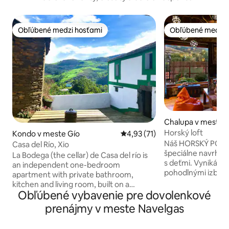
Obľúbené medzi hosťami
Obľúbené medzi 
Obľúbené medzi hosťami
Obľúbené medzi 
Chalupa v meste B
Horský loft
Kondo v meste Gío
Priemerné ohodnotenie 4,93 z 
4,93 (71)
Náš HORSKÝ PODK
Casa del Río, Xio
špeciálne navrhnu
La Bodega (the cellar) de Casa del río is
s deťmi. Vyniká sv
an independent one-bedroom
pohodlnými izbami
apartment with private bathroom,
je fantastický výhľad na 
kitchen and living room, built on a
izba s kozubom a
Obľúbené vybavenie pre dovolenkové
ground floor. The kitchen is equipped to
výhľadom. - Plne 
cook your own simple meals (but not
prenájmy v meste Navelgas
Sklápacia manželsk
oven/microwave). The apartment is
pohovka. – Kúpeľň
basic and minimalist, but it’s also very