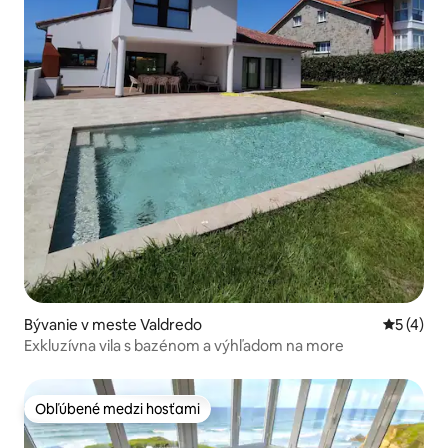
Bývanie v meste Valdredo
Priemerné
5 (4)
Exkluzívna vila s bazénom a výhľadom na more
Obľúbené medzi hosťami
Obľúbené medzi hosťami