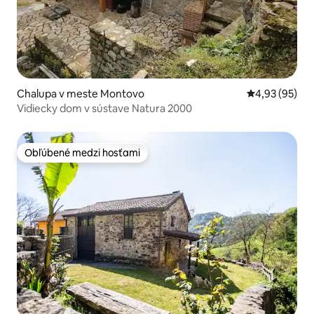
Chalupa v meste Montovo
Priemerné oho
4,93 (95)
Vidiecky dom v sústave Natura 2000
Obľúbené medzi hosťami
Obľúbené medzi hosťami