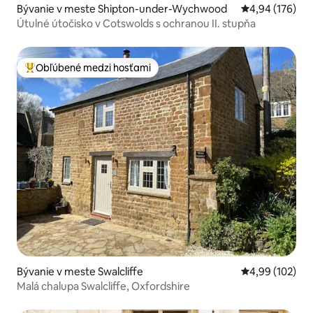
Bývanie v meste Shipton-under-Wychwood
Priemerné ohod
4,94 (176)
Útulné útočisko v Cotswolds s ochranou II. stupňa
Obľúbené medzi hosťami
Najobľúbenejšie medzi hosťami
Bývanie v meste Swalcliffe
Priemerné ohod
4,99 (102)
Malá chalupa Swalcliffe, Oxfordshire