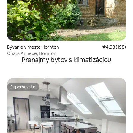
Bývanie v meste Hornton
Priemerné ohod
4,93 (198)
Chata Annexe, Hornton
Prenájmy bytov s klimatizáciou
Superhostiteľ
Superhostiteľ