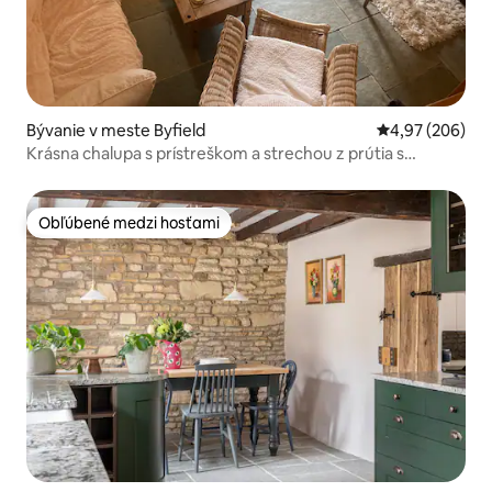
Bývanie v meste Byfield
Priemerné ohod
4,97 (206)
Krásna chalupa s prístreškom a strechou z prútia s
klavírom
Obľúbené medzi hosťami
Obľúbené medzi hosťami