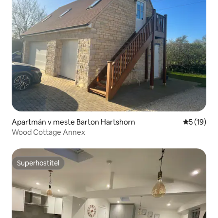
Apartmán v meste Barton Hartshorn
Priemerné 
5 (19)
Wood Cottage Annex
Superhostiteľ
Superhostiteľ