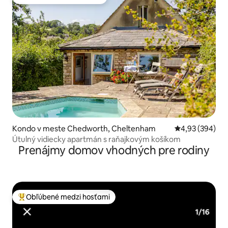
Obľúbené medzi hosťami
Kondo v meste Chedworth, Cheltenham
Priemerné ohod
4,93 (394)
Útulný vidiecky apartmán s raňajkovým košíkom
Prenájmy domov vhodných pre rodiny
Obľúbené medzi hosťami
Najobľúbenejšie medzi hosťami