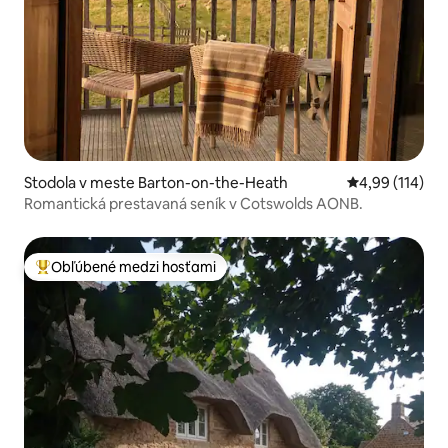
Stodola v meste Barton-on-the-Heath
Priemerné ohod
4,99 (114)
Romantická prestavaná seník v Cotswolds AONB.
Obľúbené medzi hosťami
Najobľúbenejšie medzi hosťami