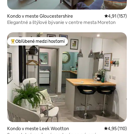
Kondo v meste Gloucestershire
Priemerné oho
4,91 (157)
Elegantné a štýlové bývanie v centre mesta Moreton
Obľúbené medzi hosťami
Najobľúbenejšie medzi hosťami
Kondo v meste Leek Wootton
Priemerné oho
4,95 (110)