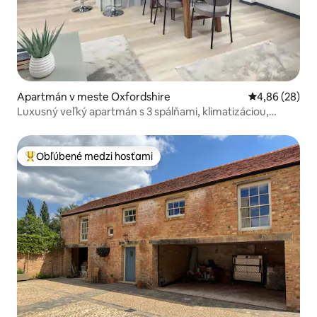
Apartmán v meste Oxfordshire
Priemerné oho
4,86 (28)
Luxusný veľký apartmán s 3 spálňami, klimatizáciou,
bezplatným parkovaním a Wi-Fi
Obľúbené medzi hosťami
Najobľúbenejšie medzi hosťami