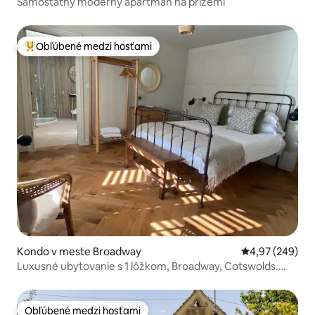
Samostatný moderný apartmán na prízemí
Obľúbené medzi hosťami
Najobľúbenejšie medzi hosťami
Kondo v meste Broadway
Priemerné ohod
4,97 (249)
Luxusné ubytovanie s 1 lôžkom, Broadway, Cotswolds.
Súkromné parkovanie
Obľúbené medzi hosťami