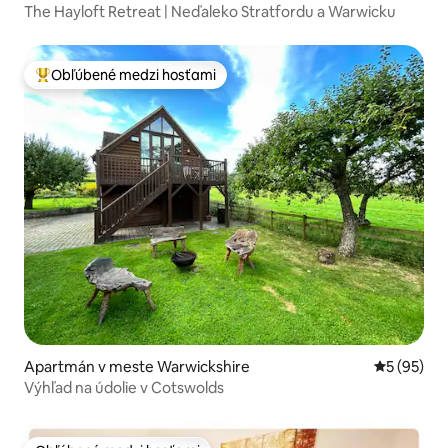
The Hayloft Retreat | Neďaleko Stratfordu a Warwicku
Obľúbené medzi hosťami
Najobľúbenejšie medzi hosťami
Apartmán v meste Warwickshire
Priemerné 
5 (95)
Výhľad na údolie v Cotswolds