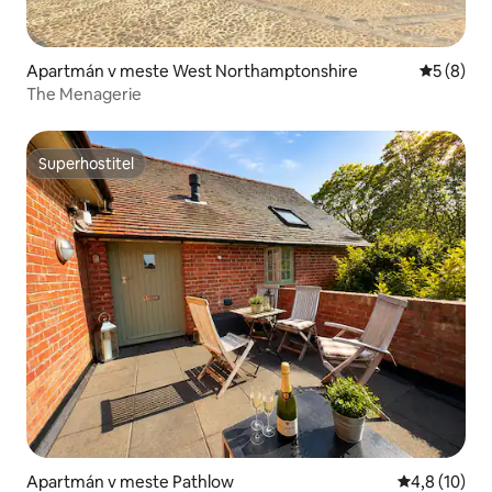
Apartmán v meste West Northamptonshire
Priemerné
5 (8)
The Menagerie
Superhostiteľ
Superhostiteľ
Apartmán v meste Pathlow
Priemerné o
4,8 (10)