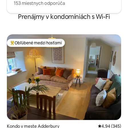
153 miestnych odporúča
Prenájmy v kondomíniách s Wi-Fi
Obľúbené medzi hosťami
Najobľúbenejšie medzi hosťami
Kondo v meste Adderbury
Priemerné ohod
4,94 (345)