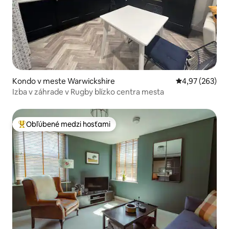
Kondo v meste Warwickshire
Priemerné ohod
4,97 (263)
Izba v záhrade v Rugby blízko centra mesta
Obľúbené medzi hosťami
Najobľúbenejšie medzi hosťami