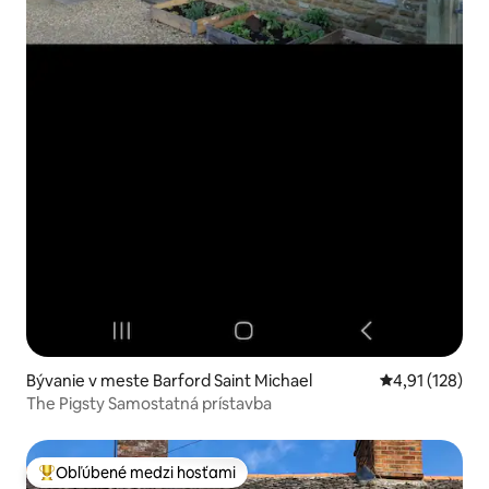
Bývanie v meste Barford Saint Michael
Priemerné oho
4,91 (128)
The Pigsty Samostatná prístavba
Obľúbené medzi hosťami
Najobľúbenejšie medzi hosťami