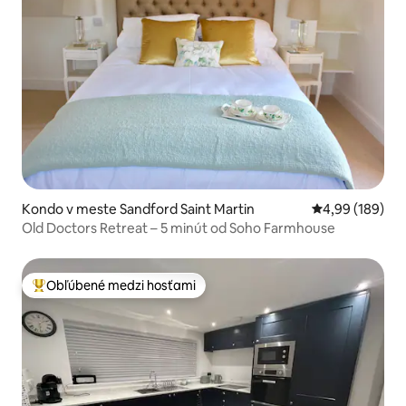
Kondo v meste Sandford Saint Martin
Priemerné ohod
4,99 (189)
Old Doctors Retreat – 5 minút od Soho Farmhouse
Obľúbené medzi hosťami
Najobľúbenejšie medzi hosťami