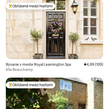
Obľúbené medzi hosťami
Najobľúbenejšie medzi hosťami
Bývanie v meste Royal Leamington Spa
Priemerné ohod
4,99 (109)
65a Beauchamp
Obľúbené medzi hosťami
Najobľúbenejšie medzi hosťami