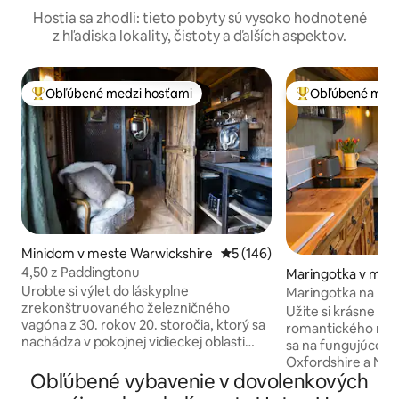
Hostia sa zhodli: tieto pobyty sú vysoko hodnotené
z hľadiska lokality, čistoty a ďalších aspektov.
Obľúbené medzi hosťami
Obľúbené medz
Najobľúbenejšie medzi hosťami
Najobľúbenejšie 
Minidom v meste Warwickshire
Priemerné ohodnotenie 5 z 5
5 (146)
4,50 z Paddingtonu
Maringotka v mes
d
Urobte si výlet do láskyplne
Maringotka na krá
zrekonštruovaného železničného
Užite si krásne pr
vagóna z 30. rokov 20. storočia, ktorý sa
romantického mie
nachádza v pokojnej vidieckej oblasti
sa na fungujúcej f
Warwickshire. 4.50 z Paddingtonu je
Oxfordshire a Nor
jedinečný pobyt s rustikálnym šarmom a
Obľúbené vybavenie v dovolenkových
vidieckymi výhľad
všetkým, čo potrebujete na oddych – od
prechádzkami po 