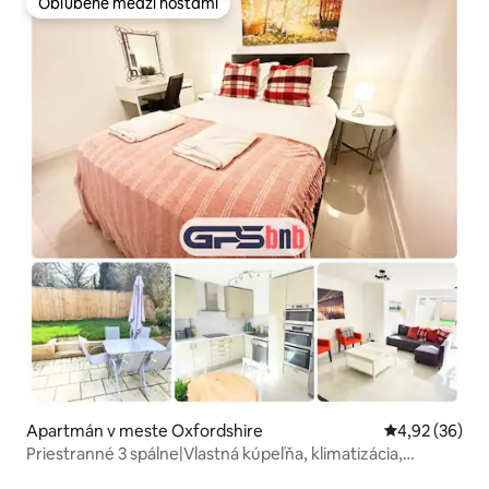
Obľúbené medzi hosťami
Obľúbené medzi hosťami
Apartmán v meste Oxfordshire
Priemerné oho
4,92 (36)
Priestranné 3 spálne|Vlastná kúpeľňa, klimatizácia,
parkovanie, záhrada a Netflix