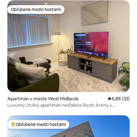
Obľúbené medzi hosťami
Obľúbené medzi hosťami
Apartmán v meste West Midlands
Priemerné oho
4,88 (33)
Luxusný útulný apartmán neďaleko Ricoh Arény v
Coventry
Obľúbené medzi hosťami
Najobľúbenejšie medzi hosťami