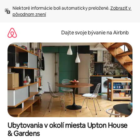
Preskočiť
Niektoré informácie boli automaticky preložené. 
Zobraziť v 
na
pôvodnom znení
obsah.
Dajte svoje bývanie na Airbnb
Ubytovania v okolí miesta Upton House
& Gardens