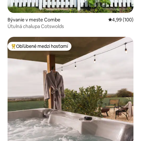
Bývanie v meste Combe
Priemerné ohod
4,99 (100)
Útulná chalupa Cotswolds
Obľúbené medzi hosťami
Najobľúbenejšie medzi hosťami