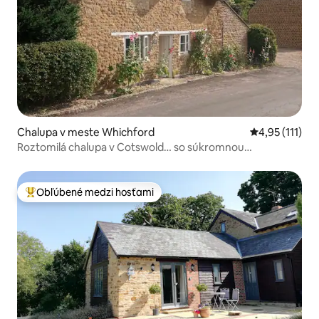
Chalupa v meste Whichford
Priemerné oho
4,95 (111)
Roztomilá chalupa v Cotswold… so súkromnou
príjazdovou cestou
Obľúbené medzi hosťami
Najobľúbenejšie medzi hosťami