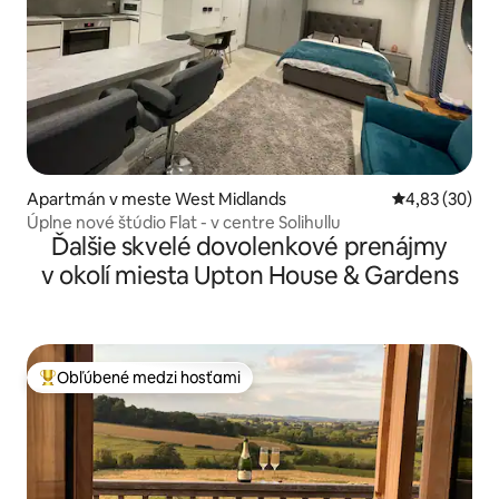
Apartmán v meste West Midlands
Priemerné oho
4,83 (30)
Úplne nové štúdio Flat - v centre Solihullu
Ďalšie skvelé dovolenkové prenájmy
v okolí miesta Upton House & Gardens
Obľúbené medzi hosťami
Najobľúbenejšie medzi hosťami