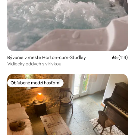
Bývanie v meste Horton-cum-Studley
Priemerné 
5 (114)
Vidiecky oddych s vírivkou
Obľúbené medzi hosťami
Obľúbené medzi hosťami