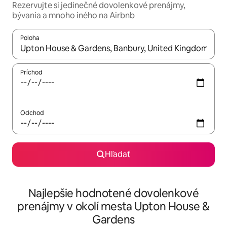
Rezervujte si jedinečné dovolenkové prenájmy,
bývania a mnoho iného na Airbnb
Poloha
Keď budú výsledky k dispozícii, môžete si ich prechádzať pom
Príchod
Odchod
Hľadať
Najlepšie hodnotené dovolenkové
prenájmy v okolí mesta Upton House &
Gardens