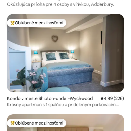
Okúzľujúca príloha pre 4 osoby s vírivkou, Adderbury.
Obľúbené medzi hosťami
Najobľúbenejšie medzi hosťami
Kondo v meste Shipton-under-Wychwood
Priemerné ohod
4,99 (226)
Krásny apartmán s 1 spálňou a prideleným parkovacím
miestom.
Obľúbené medzi hosťami
Najobľúbenejšie medzi hosťami