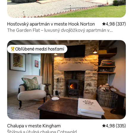
Hosťovský apartmán v meste Hook Norton
Priemerné ohod
4,98 (337)
The Garden Flat – luxusný dvojlôžkový apartmán v
Cotswold
Obľúbené medzi hosťami
Najobľúbenejšie medzi hosťami
Chalupa v meste Kingham
Priemerné ohod
4,98 (335)
Štýlová a útulná chalupa Cotswold