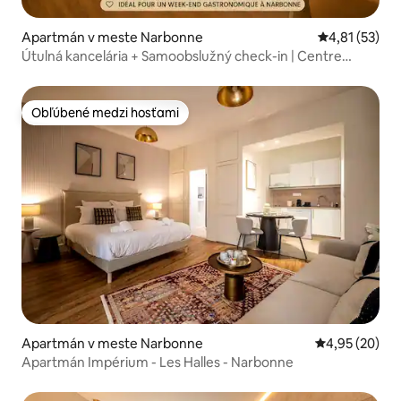
Apartmán v meste Narbonne
Priemerné oh
4,81 (53)
Útulná kancelária + Samoobslužný check-in | Centre
Narbonne
Obľúbené medzi hosťami
Obľúbené medzi hosťami
Apartmán v meste Narbonne
Priemerné oho
4,95 (20)
Apartmán Impérium - Les Halles - Narbonne