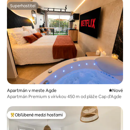
Superhostiteľ
Superhostiteľ
Apartmán v meste Agde
Nové ubyt
Nové
Apartmán Premium s vírivkou 450 m od pláže Cap d'Agde
Obľúbené medzi hosťami
Najobľúbenejšie medzi hosťami