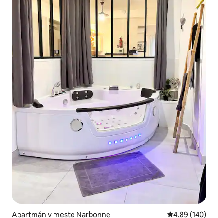
Apartmán v meste Narbonne
Priemerné ohod
4,89 (140)