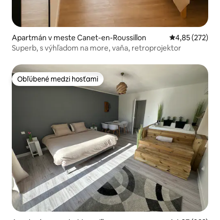
Apartmán v meste Canet-en-Roussillon
Priemerné ohod
4,85 (272)
Superb, s výhľadom na more, vaňa, retroprojektor
Obľúbené medzi hosťami
Obľúbené medzi hosťami