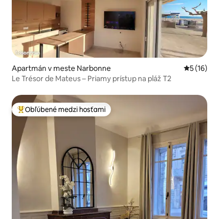
Apartmán v meste Narbonne
Priemerné 
5 (16)
Le Trésor de Mateus – Priamy prístup na pláž T2
Obľúbené medzi hosťami
Najobľúbenejšie medzi hosťami