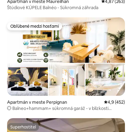
Apartmán v meste Maureilhan
Priemerné ohod
4,87 (263)
Štúdiové KÚPELE Balnéo - Súkromná záhrada
Obľúbené medzi hosťami
Obľúbené medzi hosťami
Apartmán v meste Perpignan
Priemerné oho
4,9 (452)
💮 Balneo+hammam+ súkromná garáž - v blízkosti
železničnej stanice
Superhostiteľ
Superhostiteľ