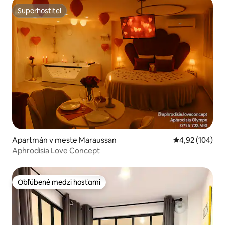
Superhostiteľ
Superhostiteľ
Apartmán v meste Maraussan
Priemerné ohod
4,92 (104)
Aphrodisia Love Concept
Obľúbené medzi hosťami
Obľúbené medzi hosťami