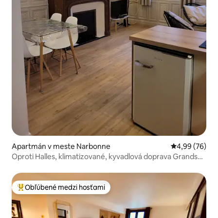
Apartmán v meste Narbonne
Priemerné oho
4,99 (76)
Oproti Halles, klimatizované, kyvadlová doprava Grands
Buffets
Obľúbené medzi hosťami
Najobľúbenejšie medzi hosťami