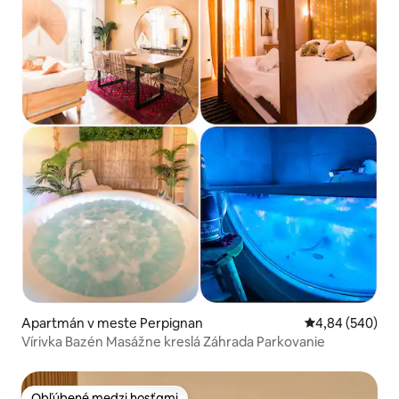
Apartmán v meste Perpignan
Priemerné ohod
4,84 (540)
Vírivka Bazén Masážne kreslá Záhrada Parkovanie
Obľúbené medzi hosťami