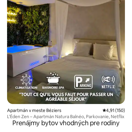
Apartmán v meste Béziers
Priemerné oho
4,91 (150)
L'Éden Zen – Apartmán Natura Balnéo, Parkovanie, Netflix
Prenájmy bytov vhodných pre rodiny