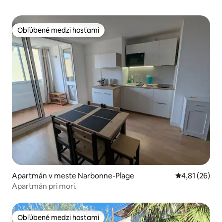
Obľúbené medzi hosťami
Obľúbené medzi hosťami
Apartmán v meste Narbonne-Plage
Priemerné oho
4,81 (26)
Apartmán pri mori.
Obľúbené medzi hosťami
Obľúbené medzi hosťami