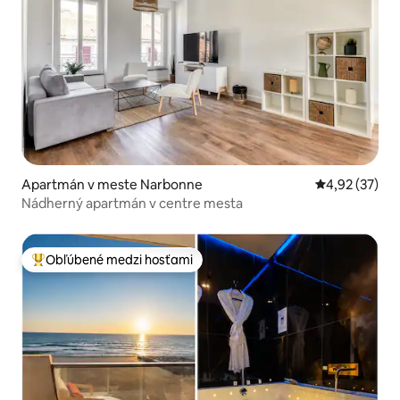
Apartmán v meste Narbonne
Priemerné oho
4,92 (37)
Nádherný apartmán v centre mesta
Obľúbené medzi hosťami
Najobľúbenejšie medzi hosťami