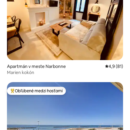
Apartmán v meste Narbonne
Priemerné o
4,9 (81)
Marien kokón
Obľúbené medzi hosťami
Najobľúbenejšie medzi hosťami