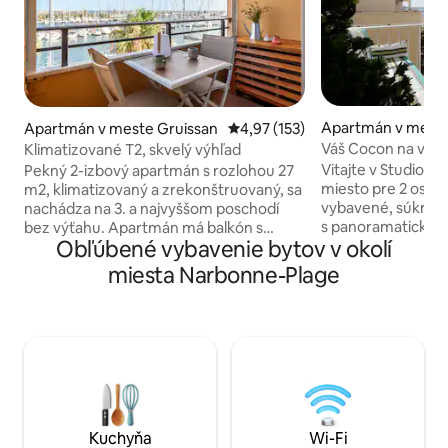
Apartmán v meste
Apartmán v meste Gruissan
Priemerné ohodnotenie 4,97 z 5
4,97 (153)
Váš Cocon na vás č
Klimatizované T2, skvelý výhľad
klimatizáciou a Wi-
Vitajte v Studio 
Pekný 2-izbový apartmán s rozlohou 27
miesto pre 2 osob
m2, klimatizovaný a zrekonštruovaný, sa
vybavené, súkrom
nachádza na 3. a najvyššom poschodí
s panoramatickým
bez výťahu. Apartmán má balkón s
Obľúbené vybavenie bytov v okolí
soľné panvy a mor
nádherným výhľadom na prístav a chaty.
dediny, 10 minút d
Plne vybavená kuchyňa, umývačka
miesta Narbonne-Plage
chôdze na pláž Les
riadu/práčka Sedacia časť s pohovkou
bicykli po cyklotra
(nie rozkladacia), televízorom a
vedúcej na pláž, k
Bluetooth reproduktorom Spálňa so 140
cyklotrasu. Na dr
lôžkami a šatníkom Kúpeľňa so
výťahu. Klimatizáci
sprchovacím kútom, umývadlom a WC
dispozícii 2 bicyk
Veľký vchod s dostatkom úložného
umývačka riadu, pr
priestoru Číslované parkovacie miesto
posteľná bielizeň,
Posteľná bielizeň k dispozícii
Upratovanie v cene Možnosť
Kuchyňa
Wi-Fi