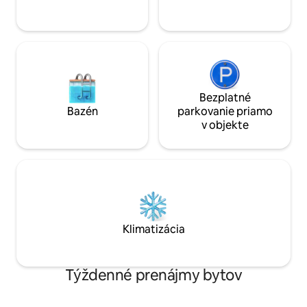
samoobslužného ubytovania
Bezplatné
Bazén
parkovanie priamo
v objekte
Klimatizácia
Týždenné prenájmy bytov