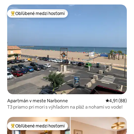
Obľúbené medzi hosťami
Najobľúbenejšie medzi hosťami
Apartmán v meste Narbonne
Priemerné oho
4,91 (88)
T3 priamo pri mori s výhľadom na pláž a nohami vo vode!
Obľúbené medzi hosťami
Najobľúbenejšie medzi hosťami