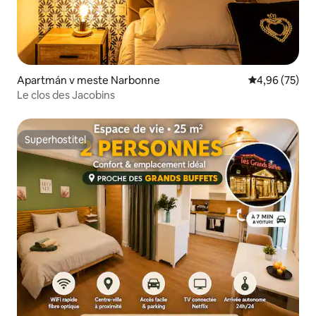
Apartmán v meste Narbonne
Priemerné oho
4,96 (75)
Le clos des Jacobins
Superhostiteľ
Superhostiteľ