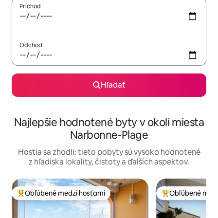
Príchod
Odchod
Hľadať
Najlepšie hodnotené byty v okolí miesta
Narbonne-Plage
Hostia sa zhodli: tieto pobyty sú vysoko hodnotené
z hľadiska lokality, čistoty a ďalších aspektov.
Obľúbené medzi hosťami
Obľúbené medz
Najobľúbenejšie medzi hosťami
Najobľúbenejšie 