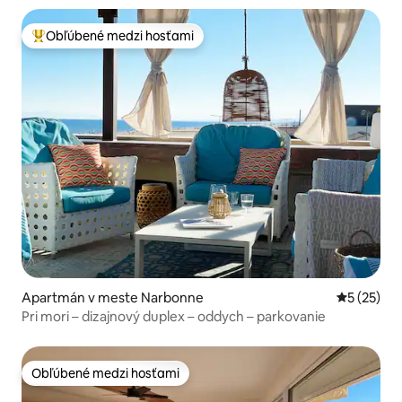
Obľúbené medzi hosťami
Najobľúbenejšie medzi hosťami
Apartmán v meste Narbonne
Priemerné 
5 (25)
Pri mori – dizajnový duplex – oddych – parkovanie
Obľúbené medzi hosťami
Obľúbené medzi hosťami