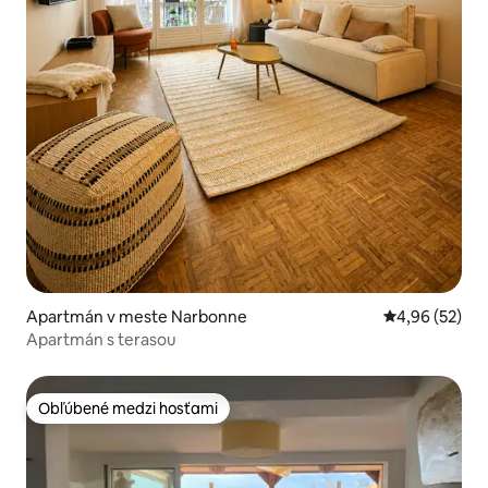
Apartmán v meste Narbonne
Priemerné oho
4,96 (52)
Apartmán s terasou
Obľúbené medzi hosťami
Obľúbené medzi hosťami