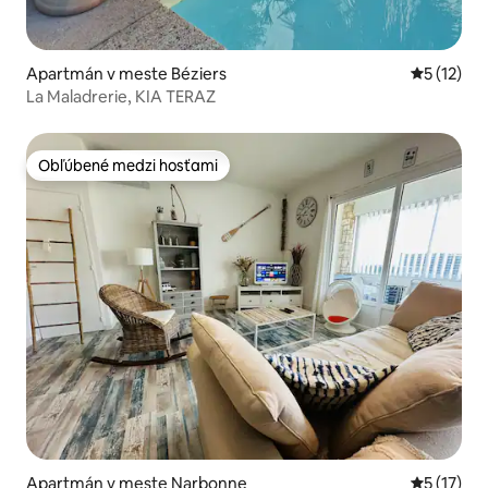
Apartmán v meste Béziers
Priemerné
5 (12)
La Maladrerie, KIA TERAZ
Obľúbené medzi hosťami
Obľúbené medzi hosťami
Apartmán v meste Narbonne
Priemerné
5 (17)