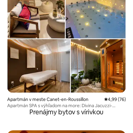
Apartmán v meste Canet-en-Roussillon
Priemerné oho
4,99 (76)
Apartmán SPA s výhľadom na more: Divina Jacuzzi-
Prenájmy bytov s vírivkou
Sauna-Masáž