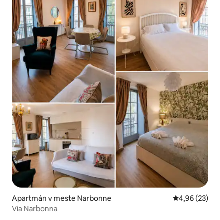
Apartmán v meste Narbonne
Priemerné oho
4,96 (23)
Via Narbonna