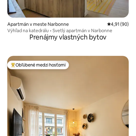
Apartmán v meste Narbonne
Priemerné oho
4,91 (90)
Výhľad na katedrálu • Svetlý apartmán v Narbonne
Prenájmy vlastných bytov
Obľúbené medzi hosťami
Najobľúbenejšie medzi hosťami