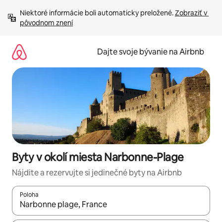
Preskočiť
Niektoré informácie boli automaticky preložené. 
Zobraziť v 
na
pôvodnom znení
obsah.
Dajte svoje bývanie na Airbnb
Byty v okolí miesta Narbonne-Plage
Nájdite a rezervujte si jedinečné byty na Airbnb
Poloha
Keď budú výsledky k dispozícii, môžete si ich prechádzať pom