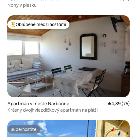
Nohy v piesku
Obľúbené medzi hosťami
Najobľúbenejšie medzi hosťami
Apartmán v meste Narbonne
Priemerné oho
4,89 (75)
Krásny dvojhviezdičkový apartmán na pláži
Superhostiteľ
Superhostiteľ