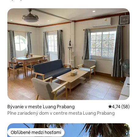
Bývanie v meste Luang Prabang
Priemerné oho
4,74 (58)
Plne zariadený dom v centre mesta Luang Prabang
Obľúbené medzi hosťami
Obľúbené medzi hosťami