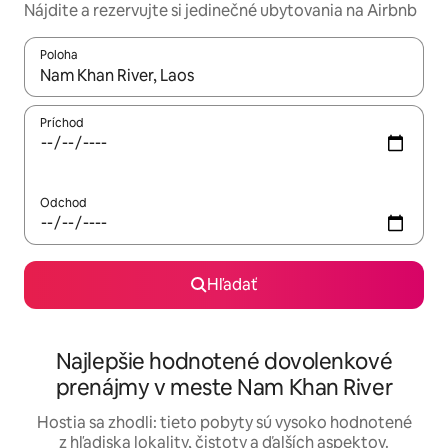
Nájdite a rezervujte si jedinečné ubytovania na Airbnb
Poloha
Keď budú výsledky k dispozícii, môžete si ich prechádzať pom
Príchod
Odchod
Hľadať
Najlepšie hodnotené dovolenkové
prenájmy v meste Nam Khan River
Hostia sa zhodli: tieto pobyty sú vysoko hodnotené
z hľadiska lokality, čistoty a ďalších aspektov.