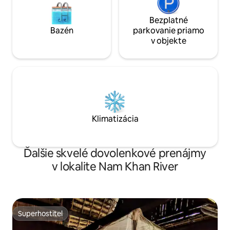
Bezplatné
Bazén
parkovanie priamo
v objekte
Klimatizácia
Ďalšie skvelé dovolenkové prenájmy
v lokalite Nam Khan River
Superhostiteľ
Superhostiteľ