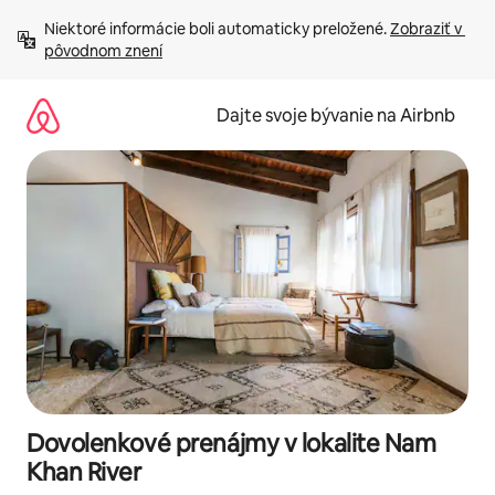
Preskočiť
Niektoré informácie boli automaticky preložené. 
Zobraziť v 
na
pôvodnom znení
obsah.
Dajte svoje bývanie na Airbnb
Dovolenkové prenájmy v lokalite Nam
Khan River