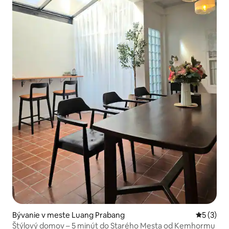
Bývanie v meste Luang Prabang
Priemerné
5 (3)
Štýlový domov – 5 minút do Starého Mesta od Kemhormu