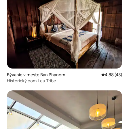
Bývanie v meste Ban Phanom
Priemerné oho
4,88 (43)
Historický dom Leu Tribe