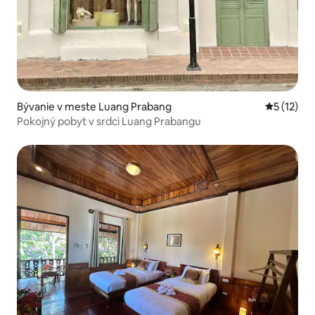
Bývanie v meste Luang Prabang
Priemerné
5 (12)
Pokojný pobyt v srdci Luang Prabangu