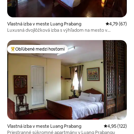
Vlastná izba v meste Luang Prabang
Priemerné oho
4,79 (67)
Luxusná dvojlôžková izba s výhľadom na mesto v
dizajnovom apartmáne Ammata
Obľúbené medzi hosťami
Najobľúbenejšie medzi hosťami
Vlastná izba v meste Luang Prabang
Priemerné ohod
4,95 (122)
Priestranné súkromné apartmány v Luang Prabangu