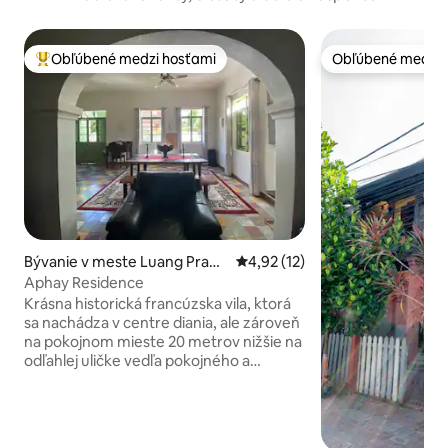
Obľúbené medzi hosťami
Obľúbené medzi 
Najobľúbenejšie medzi hosťami
Obľúbené medzi 
Bývanie v meste Luang Praba
Priemerné ohodnotenie 4,92 z 
4,92 (12)
ng
Aphay Residence
Krásna historická francúzska vila, ktorá
sa nachádza v centre diania, ale zároveň
na pokojnom mieste 20 metrov nižšie na
odľahlej uličke vedľa pokojného a
očarujúceho Wat Aphay. Toto klasické
ubytovanie na prízemí pre 1 – 4 osoby
má spálňu s manželskou posteľou King a
vlastnou kúpeľňou. Rozkladacia pohovka