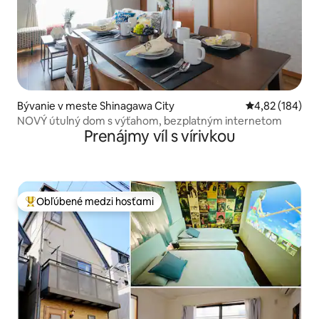
Bývanie v meste Shinagawa City
Priemerné ohod
4,82 (184)
NOVÝ útulný dom s výťahom, bezplatným internetom
Prenájmy víl s vírivkou
Obľúbené medzi hosťami
Najobľúbenejšie medzi hosťami