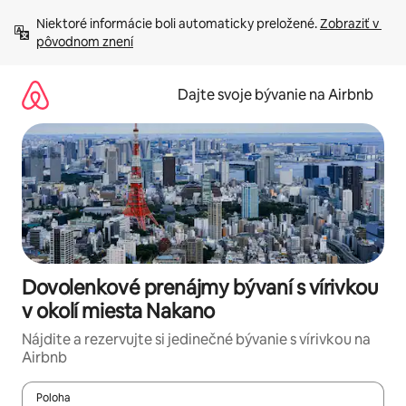
Preskočiť
Niektoré informácie boli automaticky preložené. 
Zobraziť v 
na
pôvodnom znení
obsah.
Dajte svoje bývanie na Airbnb
Dovolenkové prenájmy bývaní s vírivkou
v okolí miesta Nakano
Nájdite a rezervujte si jedinečné bývanie s vírivkou na
Airbnb
Poloha