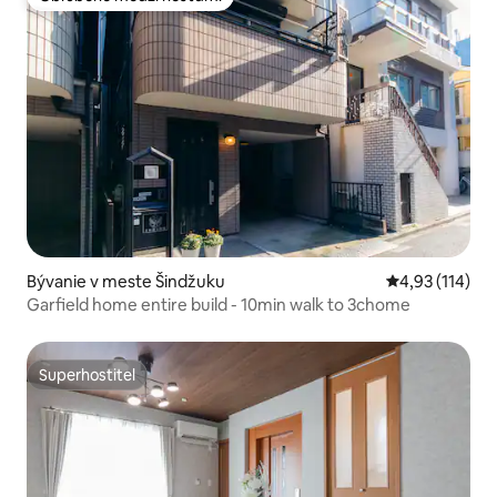
Obľúbené medzi hosťami
Bývanie v meste Šindžuku
Priemerné oho
4,93 (114)
Garfield home entire build - 10min walk to 3chome
Superhostiteľ
Superhostiteľ