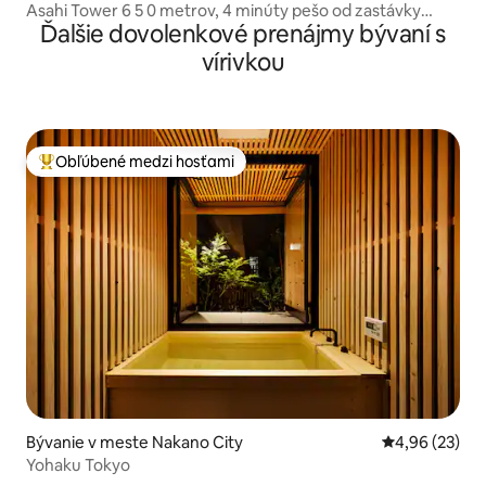
Asahi Tower 6 5 0 metrov, 4 minúty pešo od zastávky
Ďalšie dovolenkové prenájmy bývaní s
električky, priame spojenie s letiskami Narita a Haneda,
vysoké hodnotenie 4,96, novopostavená dvojpodlažná
vírivkou
samostatná vila.
Obľúbené medzi hosťami
Najobľúbenejšie medzi hosťami
Bývanie v meste Nakano City
Priemerné oho
4,96 (23)
Yohaku Tokyo