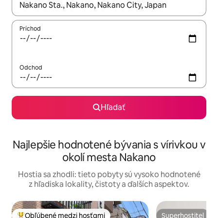
Keď budú výsledky k dispozícii, môžete si ich prechádzať pom
Príchod
Odchod
Hľadať
Najlepšie hodnotené bývania s vírivkou v
okolí mesta Nakano
Hostia sa zhodli: tieto pobyty sú vysoko hodnotené
z hľadiska lokality, čistoty a ďalších aspektov.
Obľúbené medzi hosťami
Superhostiteľ