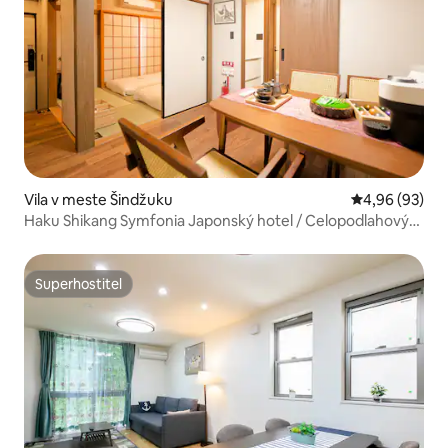
Vila v meste Šindžuku
Priemerné oho
4,96 (93)
Haku Shikang Symfonia Japonský hotel / Celopodlahový
klimatizačný systém / Celopodlahové kúrenie /
Prosperujúca štvrť Shinjuku / Stanica Higashi-Shinjuku 4
minúty / Maximálne 6 osôb / Nedávno zrekonštruovaný
Superhostiteľ
Superhostiteľ