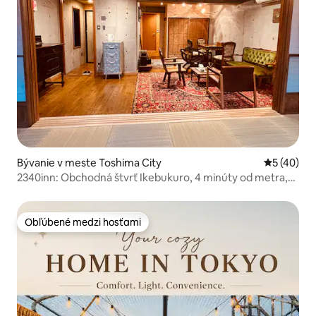
Bývanie v meste Toshima City
Priemerné 
5 (40)
2340inn: Obchodná štvrť Ikebukuro, 4 minúty od metra,
výhľad na strechu Fuji, krásny dizajn 55 m², japonská
tatami + obývacia izba, 2 WC 2 kúpeľne
Obľúbené medzi hosťami
Obľúbené medzi hosťami