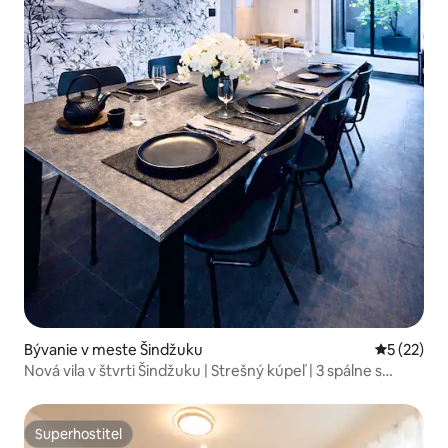
Bývanie v meste Šindžuku
Priemerné 
5 (22)
Nová vila v štvrti Šindžuku | Strešný kúpeľ | 3 spálne s
vlastnou kúpeľňou
Superhostiteľ
Superhostiteľ