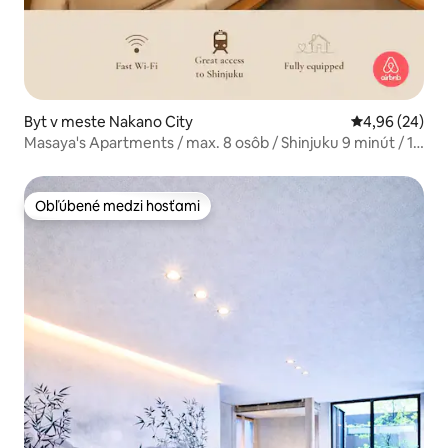
Byt v meste Nakano City
Priemerné oho
4,96 (24)
Masaya's Apartments / max. 8 osôb / Shinjuku 9 minút / 1
minúta pešo od stanice, Shinjuku 9 minút / Shibuya 18
minút / stanica.
Obľúbené medzi hosťami
Obľúbené medzi hosťami