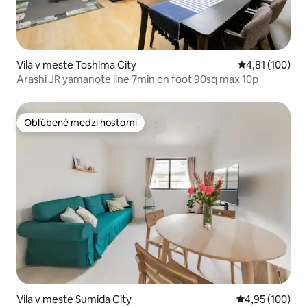
Vila v meste Toshima City
Priemerné ohod
4,81 (100)
Arashi JR yamanote line 7min on foot 90sq max 10p
Obľúbené medzi hosťami
Obľúbené medzi hosťami
Vila v meste Sumida City
Priemerné ohod
4,95 (100)