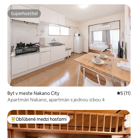
Superhostiteľ
Superhostiteľ
Byt v meste Nakano City
Priemerné
5 (11)
Apartmán Nakano, apartmán s jednou izbou 4
Obľúbené medzi hosťami
Najobľúbenejšie medzi hosťami