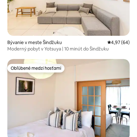
Bývanie v meste Šindžuku
Priemerné oho
4,97 (64)
Moderný pobyt v Yotsuya | 10 minút do Šindžuku
Obľúbené medzi hosťami
Obľúbené medzi hosťami