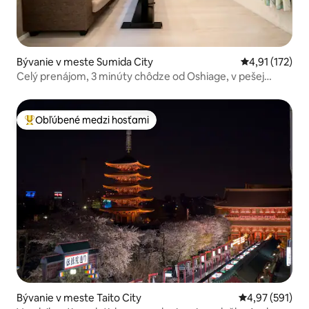
Bývanie v meste Sumida City
Priemerné oho
4,91 (172)
Celý prenájom, 3 minúty chôdze od Oshiage, v pešej
vzdialenosti od Sky Tree a chrámu Asakusa, 3 spálne,
otvorená kuchyňa, pre 9 osôb
Obľúbené medzi hosťami
Najobľúbenejšie medzi hosťami
Bývanie v meste Taito City
Priemerné ohod
4,97 (591)