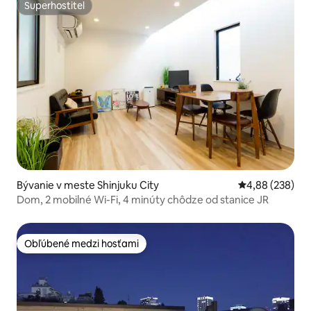
Superhostiteľ
Superhostiteľ
Bývanie v meste Shinjuku City
Priemerné ohod
4,88 (238)
Dom, 2 mobilné Wi-Fi, 4 minúty chôdze od stanice JR
Obľúbené medzi hosťami
Obľúbené medzi hosťami