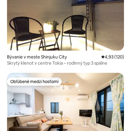
Bývanie v meste Shinjuku City
Priemerné ohod
4,93 (120)
Skrytý klenot v centre Tokia – rodinný typ 3 spálne
Obľúbené medzi hosťami
Obľúbené medzi hosťami