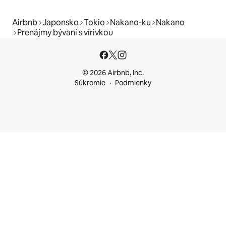
Airbnb
Japonsko
Tokio
Nakano-ku
Nakano
Prenájmy bývaní s vírivkou
© 2026 Airbnb, Inc.
Súkromie
Podmienky