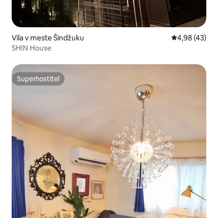
Vila v meste Šindžuku
Priemerné oho
4,98 (43)
SHIN House
Superhostiteľ
Superhostiteľ