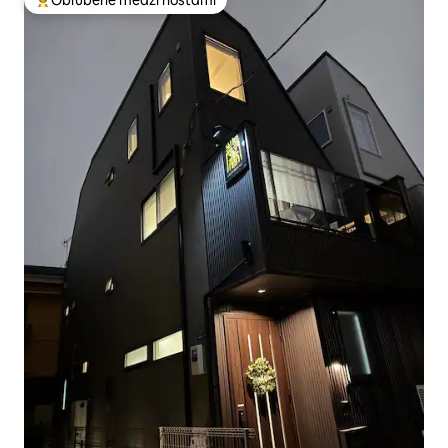
Obľúbené medzi hosťami
Najobľúbenejšie medzi hosťami