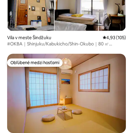
Vila v meste Šindžuku
Priemerné ohod
4,93 (105)
#OKBA｜Shinjuku/Kabukicho/Shin-Okubo｜80 ㎡
samostatná budova｜2 minúty chôdze od stanice metra
Higashi-Shinjuku
Obľúbené medzi hosťami
Obľúbené medzi hosťami