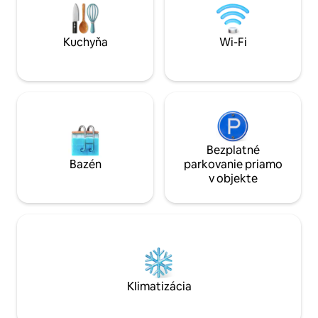
7-Eleven/Aeon Supermarket/Large
= Access = = Vila 
Chain Drug Makeup Life
parkovanie V okolí 
Supermarket/Bus Access to Shinjuku
ktoré môžete pou
Bus Stop is only about a minute on
Kuchyňa
Wi-Fi
a známe reštaurác
foot.Tokyo Super Popular “24-hodinový
občerstvenia; Mat
veľký obchodný dom, veľký
Free Pharmacy, v ok
supermarket Nishi-you atď. 3až5 minút
hodinový obchod s
chôdze Nakano Station North Exit has a
veľmi pohodlné! St
commercial pedestrian street in Nakano
metra Nakai (linka
Broadway (Sun), which is very famous in
Shinjuku) 5 minút 
Tokyo, and is also a Taobao punching
Roppongi, trhu Tsuk
point that tourists from all of the world
Bezplatné
Jingu, tokijskej te
can satisfy you to eat, stay, swim, shop,
Bazén
parkovanie priamo
atď..,,,,,,,,,,,,,,,,,,,,,,,, Stanica met
entertainment, and everything!Stojí za
v objekte
Rogawa (linka Toz
zmienku, že existuje veľa Nakano
Priamy prístup na
Broadway Commercial Plaza, ktoré má
Imperial House, T
skvelú povesť v Japonsku (nový,
metra Higashi Nak
Zhonggu), ktorý je veľmi dobrou
JR Chuo) 13 minút
hodnotou za peniaze!Turisti z celého
do múzea Mitaka S
sveta! V Nakane sa nachádza obchodný
Shinjuku Station] 
dom Marui, takmer tisíc
Skytree Oshiage S
medzinárodných reštaurácií,
Klimatizácia
Akihabara [stanica
internetovo známe obchody atď.,
Stanica Ginza - 29
všetky druhy reštaurácií atď., môžete