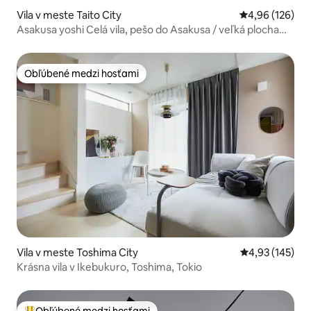
Vila v meste Taito City
Priemerné ohod
4,96 (126)
Asakusa yoshi Celá vila, pešo do Asakusa / veľká plocha
pre 12 osôb / parkovanie zadarmo
Obľúbené medzi hosťami
Obľúbené medzi hosťami
Vila v meste Toshima City
Priemerné ohod
4,93 (145)
Krásna vila v Ikebukuro, Toshima, Tokio