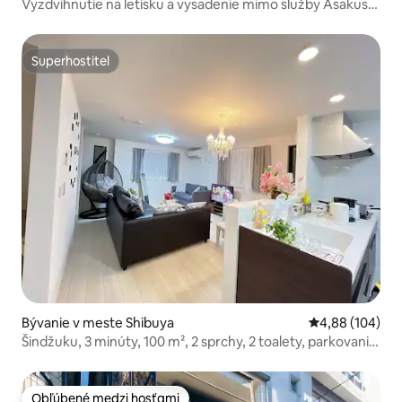
Vyzdvihnutie na letisku a vysadenie mimo služby Asakusa
Nový dom
Superhostiteľ
Superhostiteľ
Bývanie v meste Shibuya
Priemerné ohod
4,88 (104)
Šindžuku, 3 minúty, 100 m², 2 sprchy, 2 toalety, parkovanie,
Wi-Fi
Obľúbené medzi hosťami