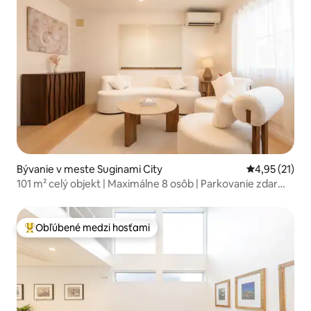
Bývanie v meste Suginami City
Priemerné oh
4,95 (21)
101 m² celý objekt | Maximálne 8 osôb | Parkovanie zdarma
| 6 minút od Shinjuku | 8 minút pešo od Koenji
Obľúbené medzi hosťami
Najobľúbenejšie medzi hosťami