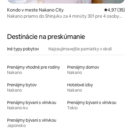
Kondo v meste Nakano City
Priemerné oho
4,97 (35)
Nakano priamo do Shinjuku za 4 minúty 301 pre 4 osoby
Ulica s reštauráciami a obchodmi Tichá obytná štvrť
Priamo do Shinjuku, stanice Tokio, Ginza, Akihabara, blízko
Shibuya, Ikebukuro
Destinácie na preskúmanie
Iné typy pobytov
Najzaujímavejšie pamiatky v okolí
Prenájmy vhodné pre rodiny
Prenájmy domov
Nakano
Nakano
Prenájmy bytov
Hotelové izby
Nakano
Nakano
Prenájmy bývaní s vírivkou
Prenájmy bývaní s vírivkou
Nakano-ku
Tokio
Prenájmy bývaní s vírivkou
Japonsko