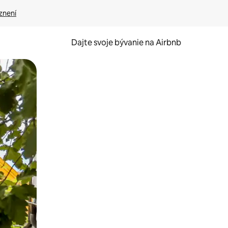
znení
Dajte svoje bývanie na Airbnb
kúmať pomocou dotykových gest či potiahnutia prstom.