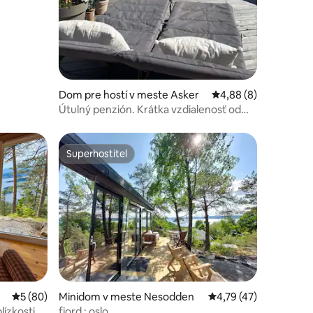
notení: 12
Dom pre hostí v meste Asker
Priemerné ohodnoteni
4,88 (8)
Útulný penzión. Krátka vzdialenosť od
niekoľkých miest na kúpanie
Superhostiteľ
Superhostiteľ
otení: 26
Priemerné ohodnotenie 5 z 5, počet hodnotení: 80
5 (80)
Minidom v meste Nesodden
Priemerné ohodnoteni
4,79 (47)
lízkosti
fjord : oslo