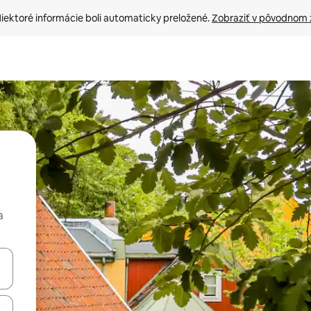
iektoré informácie boli automaticky preložené. 
Zobraziť v pôvodnom 
a
rechádzať pomocou klávesov so šípkami nahor a nadol alebo ich pres