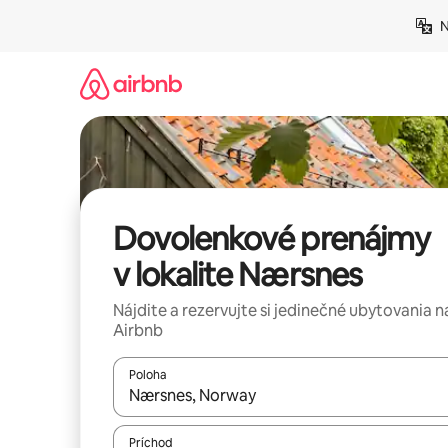
Preskočiť
N
na
obsah.
Dovolenkové prenájmy
v lokalite Nærsnes
Nájdite a rezervujte si jedinečné ubytovania n
Airbnb
Poloha
Keď budú výsledky k dispozícii, môžete si ich p
Príchod