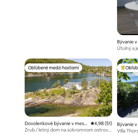
Asker
Bývanie v
Útulný a 
pri fjorde
Obľúbené medzi hosťami
Obľúb
Obľúbené medzi hosťami
Najobľúb
Dovolenkové bývanie v mest
Priemerné ohodnotenie
4,98 (51)
Bývanie v
e Frogn
Zrub / letný dom na súkromnom ostrove.
Villa Thor
40 minút od Osla