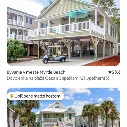
Bývanie v meste Myrtle Beach
Priemerné
5 (6)
Dovolenka na pláži! Oáza s 3 spálňami/2 kúpeľňami (č.
MH149A)
Obľúbené medzi hosťami
Najobľúbenejšie medzi hosťami