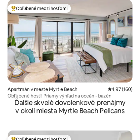
Obľúbené medzi hosťami
Najobľúbenejšie medzi hosťami
Apartmán v meste Myrtle Beach
Priemerné ohod
4,97 (160)
Obľúbené hostí! Priamy výhľad na oceán - bazén
Ďalšie skvelé dovolenkové prenájmy
v okolí miesta Myrtle Beach Pelicans
Obľúbené medzi hosťami