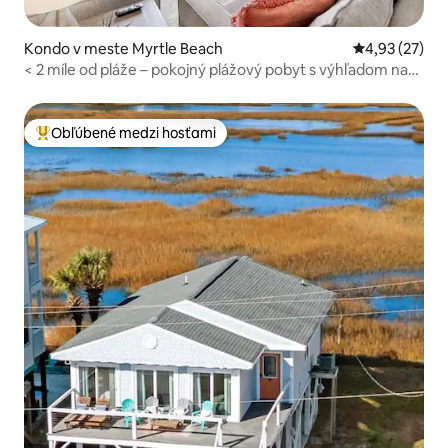
Kondo v meste Myrtle Beach
Priemerné oho
4,93 (27)
< 2 míle od pláže – pokojný plážový pobyt s výhľadom na
golfové ihrisko
Obľúbené medzi hosťami
Najobľúbenejšie medzi hosťami