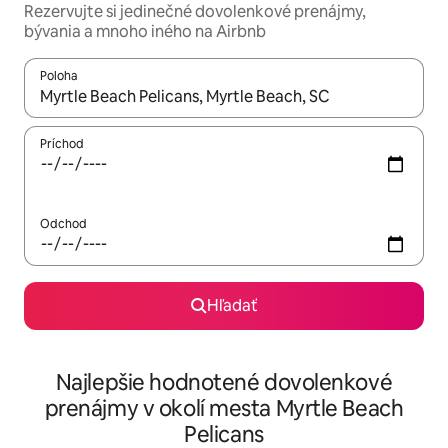
Rezervujte si jedinečné dovolenkové prenájmy,
bývania a mnoho iného na Airbnb
Poloha
Keď budú výsledky k dispozícii, môžete si ich prechádzať pom
Príchod
Odchod
Hľadať
Najlepšie hodnotené dovolenkové
prenájmy v okolí mesta Myrtle Beach
Pelicans