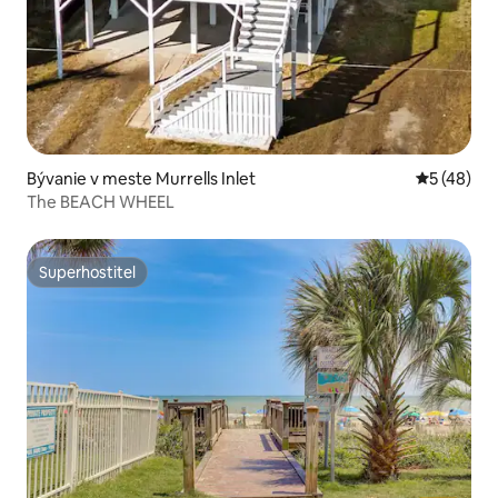
Bývanie v meste Murrells Inlet
Priemerné 
5 (48)
The BEACH WHEEL
Superhostiteľ
Superhostiteľ