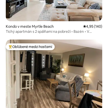
Kondo v meste Myrtle Beach
Priemerné ohod
4,95 (140)
Tichý apartmán s 2 spálňami na pobreží • Bazén • V
blízkosti golfu a pláže
Obľúbené medzi hosťami
Najobľúbenejšie medzi hosťami