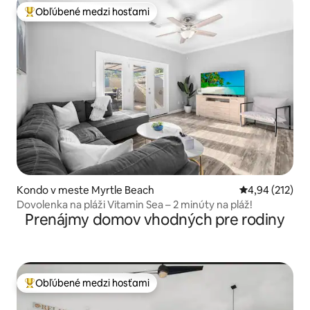
Obľúbené medzi hosťami
Najobľúbenejšie medzi hosťami
Kondo v meste Myrtle Beach
Priemerné ohod
4,94 (212)
Dovolenka na pláži Vitamin Sea – 2 minúty na pláž!
Prenájmy domov vhodných pre rodiny
Obľúbené medzi hosťami
Najobľúbenejšie medzi hosťami