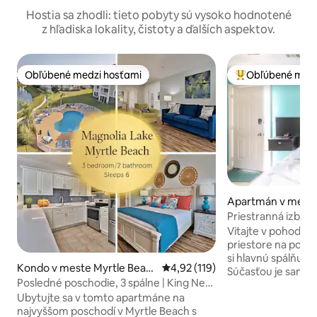
Hostia sa zhodli: tieto pobyty sú vysoko hodnotené
z hľadiska lokality, čistoty a ďalších aspektov.
Obľúbené medzi hosťami
Obľúbené medz
Obľúbené medzi hosťami
Najobľúbenejšie 
Apartmán v meste
each
Priestranná izba a
vchodom.
Vitajte v pohodl
priestore na pobyt
si hlavnú spálňu s
Kondo v meste Myrtle Beac
Priemerné ohodnotenie 4,92 z 5
4,92 (119)
Súčasťou je samo
h
Posledné poschodie, 3 spálne | King Near
vchod so samoobs
Broadway @ Beach & Golf
Ubytujte sa v tomto apartmáne na
ale bez prístupu 
najvyššom poschodí v Myrtle Beach s
je vybavená WI-F