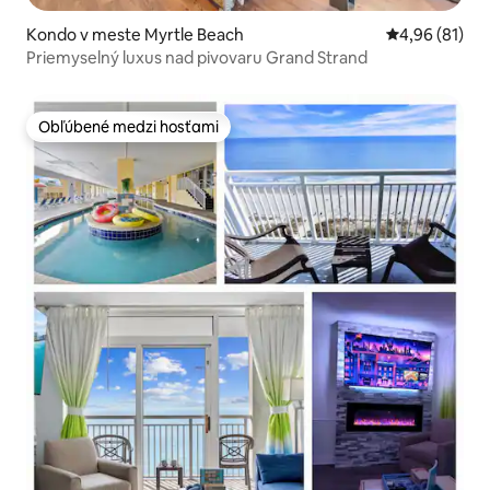
Kondo v meste Myrtle Beach
Priemerné oho
4,96 (81)
Priemyselný luxus nad pivovaru Grand Strand
Obľúbené medzi hosťami
Obľúbené medzi hosťami