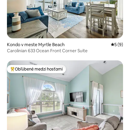
Kondo v meste Myrtle Beach
Priemerné
5 (9)
Carolinian 633 Ocean Front Corner Suite
Obľúbené medzi hosťami
Najobľúbenejšie medzi hosťami