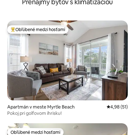
Prenájmy bytov s klimatizáciou
Obľúbené medzi hosťami
Najobľúbenejšie medzi hosťami
Apartmán v meste Myrtle Beach
Priemerné oho
4,98 (51)
Pokoj pri golfovom ihrisku!
Obľúbené medzi hosťami
Obľúbené medzi hosťami