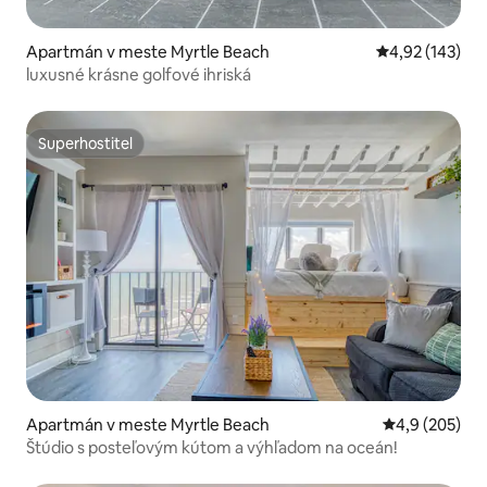
Apartmán v meste Myrtle Beach
Priemerné ohod
4,92 (143)
luxusné krásne golfové ihriská
Superhostiteľ
Superhostiteľ
Apartmán v meste Myrtle Beach
Priemerné oho
4,9 (205)
Štúdio s posteľovým kútom a výhľadom na oceán!