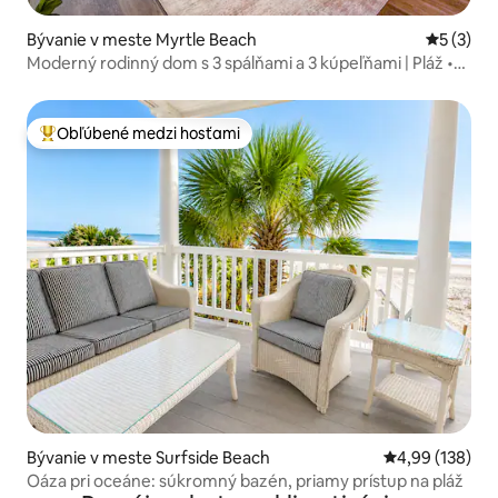
Bývanie v meste Myrtle Beach
Priemerné
5 (3)
Moderný rodinný dom s 3 spálňami a 3 kúpeľňami | Pláž •
Bazén • Obchody
Obľúbené medzi hosťami
Najobľúbenejšie medzi hosťami
Bývanie v meste Surfside Beach
Priemerné ohod
4,99 (138)
Oáza pri oceáne: súkromný bazén, priamy prístup na pláž