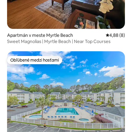
Apartmán v meste Myrtle Beach
Priemerné oh
4,88 (8)
Sweet Magnolias | Myrtle Beach | Near Top Courses
Obľúbené medzi hosťami
Obľúbené medzi hosťami