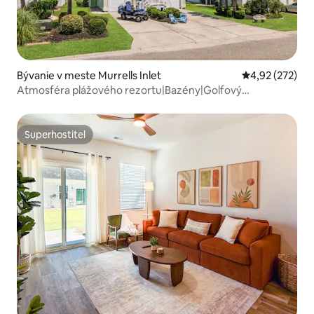
Bývanie v meste Murrells Inlet
Priemerné ohod
4,92 (272)
Atmosféra plážového rezortu|Bazény|Golfový
vozík|Vodná podložka
Superhostiteľ
Superhostiteľ