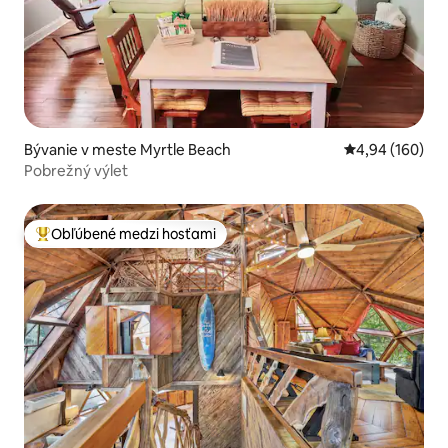
Bývanie v meste Myrtle Beach
Priemerné ohod
4,94 (160)
Pobrežný výlet
Obľúbené medzi hosťami
Najobľúbenejšie medzi hosťami