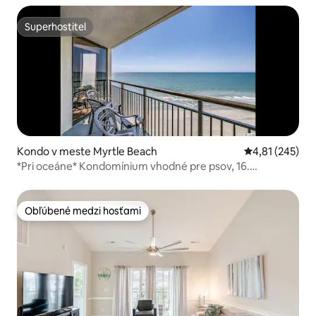
Superhostiteľ
Superhostiteľ
Kondo v meste Myrtle Beach
Priemerné ohod
4,81 (245)
*Pri oceáne* Kondomínium vhodné pre psov, 16.
poschodie!
Obľúbené medzi hosťami
Obľúbené medzi hosťami