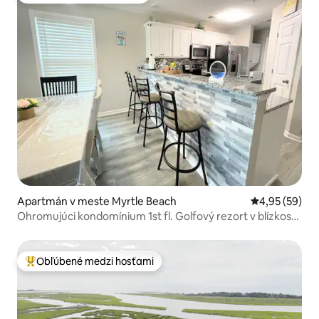
Apartmán v meste Myrtle Beach
Priemerné oho
4,95 (59)
Ohromujúci kondomínium 1st fl. Golfový rezort v blízkosti
pláže
Obľúbené medzi hosťami
Najobľúbenejšie medzi hosťami