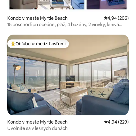
Kondo v meste Myrtle Beach
Priemerné ohod
4,94 (206)
15 poschodí pri oceáne, pláž, 4 bazény, 2 vírivky, lenivá
rieka
Obľúbené medzi hosťami
Najobľúbenejšie medzi hosťami
Kondo v meste Myrtle Beach
Priemerné ohod
4,94 (229)
Uvoľnite sa v lesných dunách