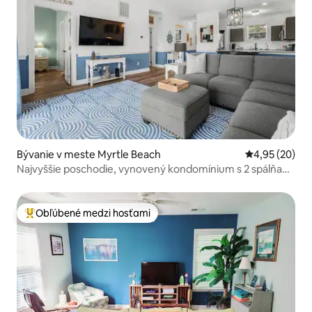
Bývanie v meste Myrtle Beach
Priemerné oho
4,95 (20)
Najvyššie poschodie, vynovený kondomínium s 2 spálňami
a 2 kúpeľňami!
Obľúbené medzi hosťami
Najobľúbenejšie medzi hosťami