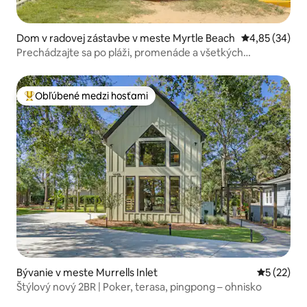
Dom v radovej zástavbe v meste Myrtle Beach
Priemerné oho
4,85 (34)
Prechádzajte sa po pláži, promenáde a všetkých
atrakciách Broadwaya
Obľúbené medzi hosťami
Najobľúbenejšie medzi hosťami
Bývanie v meste Murrells Inlet
Priemerné 
5 (22)
Štýlový nový 2BR | Poker, terasa, pingpong – ohnisko