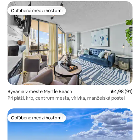
Obľúbené medzi hosťami
Obľúbené medzi hosťami
Bývanie v meste Myrtle Beach
Priemerné oho
4,98 (91)
Pri pláži, krb, centrum mesta, vírivka, manželská posteľ
Obľúbené medzi hosťami
Obľúbené medzi hosťami