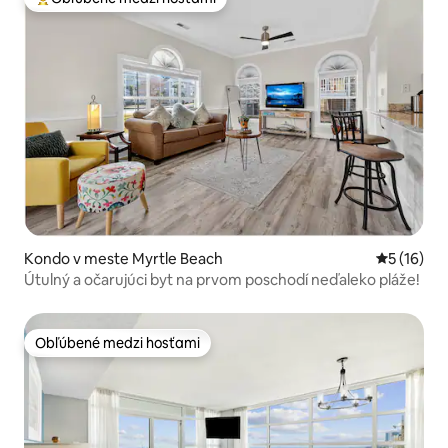
Najobľúbenejšie medzi hosťami
Kondo v meste Myrtle Beach
Priemerné 
5 (16)
Útulný a očarujúci byt na prvom poschodí neďaleko pláže!
Obľúbené medzi hosťami
Obľúbené medzi hosťami