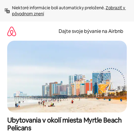
Preskočiť
Niektoré informácie boli automaticky preložené. 
Zobraziť v 
na
pôvodnom znení
obsah.
Dajte svoje bývanie na Airbnb
Ubytovania v okolí miesta Myrtle Beach
Pelicans