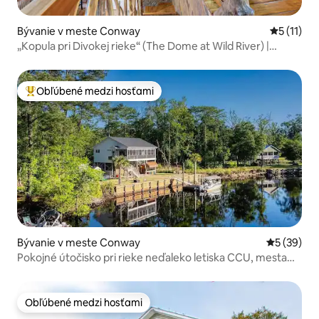
Bývanie v meste Conway
Priemerné
5 (11)
„Kopula pri Divokej rieke“ (The Dome at Wild River) |
Majstrovské dielo pri rieke
Obľúbené medzi hosťami
Najobľúbenejšie medzi hosťami
Bývanie v meste Conway
Priemerné 
5 (39)
Pokojné útočisko pri rieke neďaleko letiska CCU, mesta
Conway a pláží
Obľúbené medzi hosťami
Obľúbené medzi hosťami