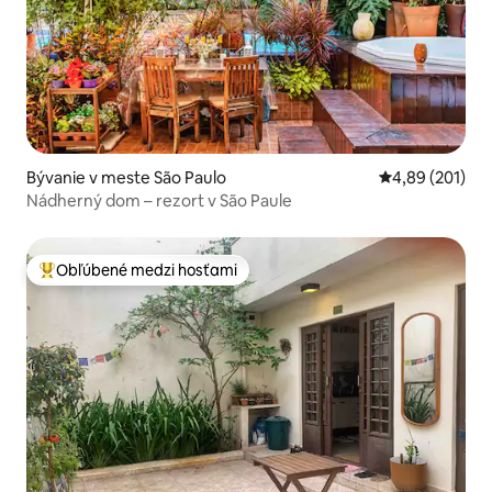
Bývanie v meste São Paulo
Priemerné ohod
4,89 (201)
Nádherný dom – rezort v São Paule
Obľúbené medzi hosťami
Najobľúbenejšie medzi hosťami