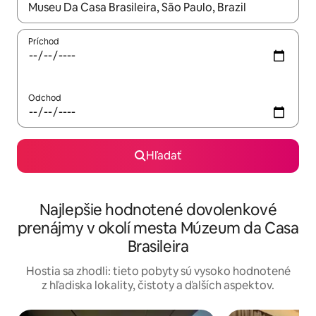
Keď budú výsledky k dispozícii, môžete si ich prechádzať pom
Príchod
Odchod
Hľadať
Najlepšie hodnotené dovolenkové
prenájmy v okolí mesta Múzeum da Casa
Brasileira
Hostia sa zhodli: tieto pobyty sú vysoko hodnotené
z hľadiska lokality, čistoty a ďalších aspektov.