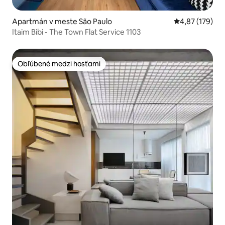
Apartmán v meste São Paulo
Priemerné ohod
4,87 (179)
Itaim Bibi - The Town Flat Service 1103
Obľúbené medzi hosťami
Obľúbené medzi hosťami