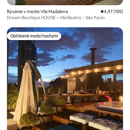
Bývanie v meste Vila Madalena
Priemerné ohod
4,97 (105)
Dream Boutique HOUSE – Vila Beatriz – São Paulo
Obľúbené medzi hosťami
Obľúbené medzi hosťami