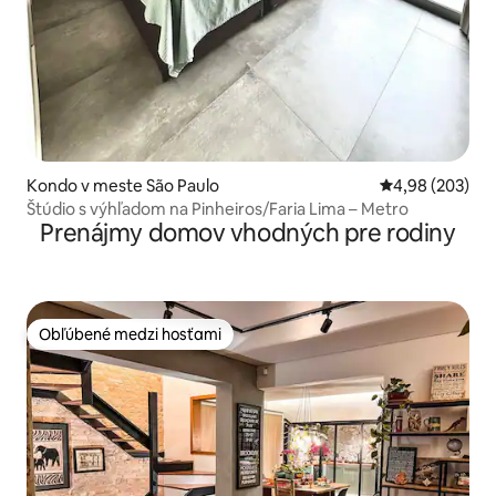
Kondo v meste São Paulo
Priemerné ohod
4,98 (203)
Štúdio s výhľadom na Pinheiros/Faria Lima – Metro
Prenájmy domov vhodných pre rodiny
Obľúbené medzi hosťami
Obľúbené medzi hosťami