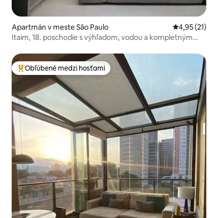
Apartmán v meste São Paulo
Priemerné oh
4,95 (21)
Itaim, 18. poschodie s výhľadom, vodou a kompletným
oddychom
Obľúbené medzi hosťami
Najobľúbenejšie medzi hosťami