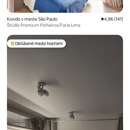
Kondo v meste São Paulo
Priemerné ohod
4,96 (141)
Štúdio Premium Pinheiros/Faria Lima
Obľúbené medzi hosťami
Najobľúbenejšie medzi hosťami