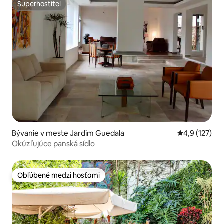
Superhostiteľ
Superhostiteľ
Bývanie v meste Jardim Guedala
Priemerné oh
4,9 (127)
Okúzľujúce panská sídlo
Obľúbené medzi hosťami
Obľúbené medzi hosťami