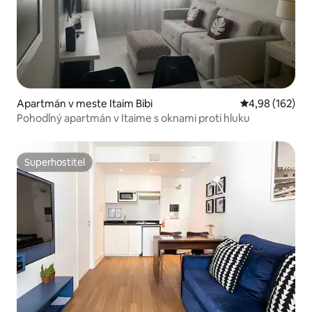
Apartmán v meste Itaim Bibi
Priemerné ohod
4,98 (162)
Pohodlný apartmán v Itaime s oknami proti hluku
Superhostiteľ
Superhostiteľ