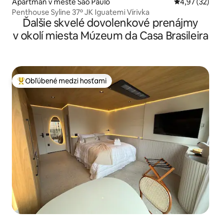
Apartmán v meste São Paulo
Priemerné oho
4,97 (32)
Penthouse Syline 37º JK Iguatemi Vírivka
Ďalšie skvelé dovolenkové prenájmy
v okolí miesta Múzeum da Casa Brasileira
Obľúbené medzi hosťami
Najobľúbenejšie medzi hosťami