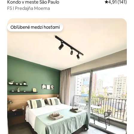
Kondo v meste São Paulo
Priemerné oho
4,91 (141)
FS I Predajňa Moema
Obľúbené medzi hosťami
Obľúbené medzi hosťami