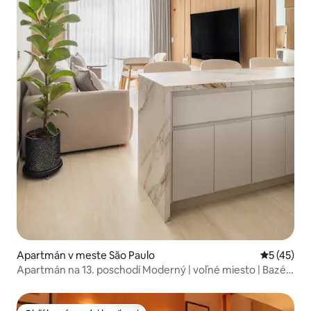
Apartmán v meste São Paulo
Priemerné 
5 (45)
Apartmán na 13. poschodí Moderný | voľné miesto | Bazén
| Posilňovňa