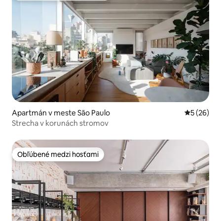
Apartmán v meste São Paulo
Priemerné 
5 (26)
Strecha v korunách stromov
Obľúbené medzi hosťami
Obľúbené medzi hosťami