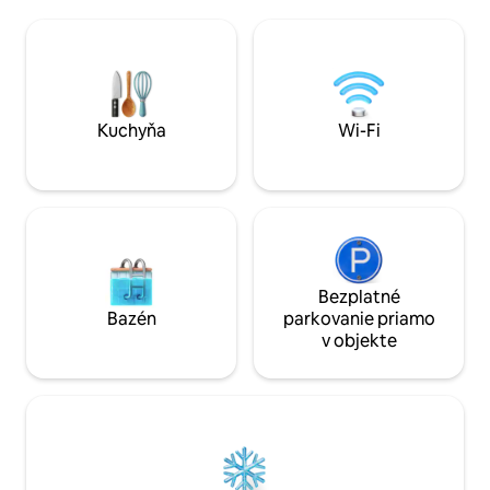
bosá a vychutnávala si hladkú a hladkú
dispozícii posilňo
textúru a aby sa v horúcich dňoch v Sao
mikrobus. Štúdio 
Paule cítila sviežo. Balkón je
televíziu (Netflix),
privilegovaným miestom, pretože
manželskú posteľ,
okrem panoramatického výhľadu má
kuchyňu... a je tu 
nádhernú vertikálnu, prírodnú záhradu,
balkón.
Kuchyňa
Wi-Fi
zloženú z asi 80 krásnych rastlín, s
automatizovaným zavlažovacím
systémom, ktorý ich vždy zanechá
zelené, prinášajúce silný prvok prírody,
tak dôležité v tejto "kamennej džungli".
Je to nezabudnuteľné miesto
pripravené privítať vás. Vitajte! Bazén,
posilňovňa a sauna. Môj priateľ Ana
Bezplatné
Catarina a ja sme k dispozícii 24 hodín
Bazén
parkovanie priamo
denne, 7 dní v týždni, aby sme pomohli s
v objekte
akýmikoľvek otázkami. Itaim Bibi, je
jednou z najlepších štvrtí v meste pre
tých, ktorí sa chcú baviť a žiť bohémsky
život. Táto štvrť má však aj parky,
cyklotrasy, fitness centrá, rôzne
nákupné centrá, kultúrne centrá, kiná,
supermarkety a obchody všetkého
druhu. Plochá štvrť vás pozýva na