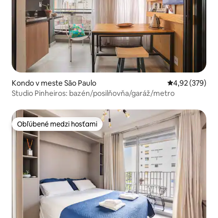
Kondo v meste São Paulo
Priemerné ohod
4,92 (379)
Studio Pinheiros: bazén/posilňovňa/garáž/metro
Obľúbené medzi hosťami
Obľúbené medzi hosťami