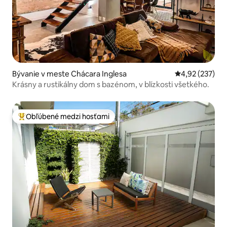
Bývanie v meste Chácara Inglesa
Priemerné ohod
4,92 (237)
Krásny a rustikálny dom s bazénom, v blízkosti všetkého.
Obľúbené medzi hosťami
Najobľúbenejšie medzi hosťami