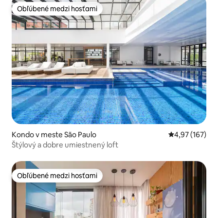
Obľúbené medzi hosťami
Obľúbené medzi hosťami
Kondo v meste São Paulo
Priemerné ohod
4,97 (167)
Štýlový a dobre umiestnený loft
Obľúbené medzi hosťami
Obľúbené medzi hosťami