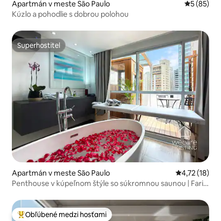
Apartmán v meste São Paulo
Priemerné 
5 (85)
Kúzlo a pohodlie s dobrou polohou
Superhostiteľ
Superhostiteľ
Apartmán v meste São Paulo
Priemerné oh
4,72 (18)
Penthouse v kúpeľnom štýle so súkromnou saunou | Faria
Lima
Obľúbené medzi hosťami
Najobľúbenejšie medzi hosťami