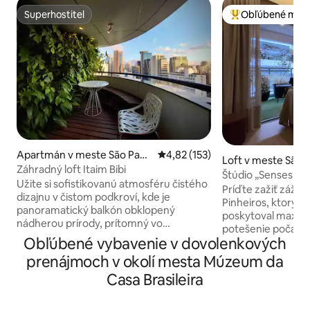
Superhostiteľ
Obľúbené medz
Superhostiteľ
Najobľúbenejšie 
Apartmán v meste São Paul
Priemerné ohodnotenie 4,82 z 5
4,82 (153)
Loft v meste São 
o
Záhradný loft Itaim Bibi
Štúdio „Senses Pin
Užite si sofistikovanú atmosféru čistého
metra
Príďte zažiť zážit
dizajnu v čistom podkroví, kde je
Pinheiros, ktorý j
panoramatický balkón obklopený
poskytoval maximá
nádherou prírody, prítomný vo
potešenie počas pobytu. Nac
vertikálnej záhrade s výhľadom na
Obľúbené vybavenie v dovolenkových
R. Pinheiros, v súč
obchodné srdce mesta São Paulo. Užite
najobľúbenejších ul
prenájmoch v okolí mesta Múzeum da
si to! Tento byt kombinuje jednoduchosť
reštauráciami, ka
autorského dizajnu s pohodlím útulného
Casa Brasileira
Vychutnajte si bez
domova. Podlaha z epoxidovej živice je
bicyklom poskyto
navrhnutá tak, aby bola schopná chodiť
Senses. Budova je veľmi bezpečná, má k