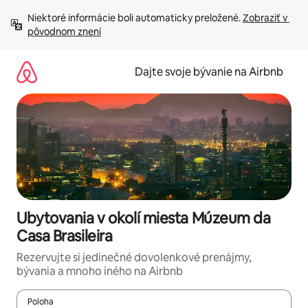
Preskočiť
Niektoré informácie boli automaticky preložené. 
Zobraziť v 
na
pôvodnom znení
obsah.
Dajte svoje bývanie na Airbnb
Ubytovania v okolí miesta Múzeum da
Casa Brasileira
Rezervujte si jedinečné dovolenkové prenájmy,
bývania a mnoho iného na Airbnb
Poloha