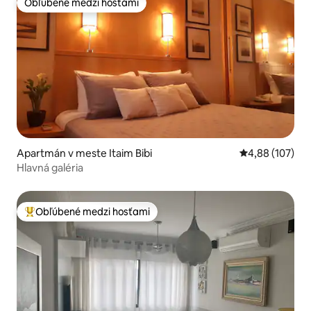
Obľúbené medzi hosťami
Obľúbené medzi hosťami
Apartmán v meste Itaim Bibi
Priemerné ohod
4,88 (107)
Hlavná galéria
Obľúbené medzi hosťami
Najobľúbenejšie medzi hosťami