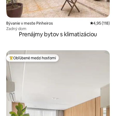
Bývanie v meste Pinheiros
Priemerné oho
4,95 (118)
Zadný dom
Prenájmy bytov s klimatizáciou
Obľúbené medzi hosťami
Najobľúbenejšie medzi hosťami