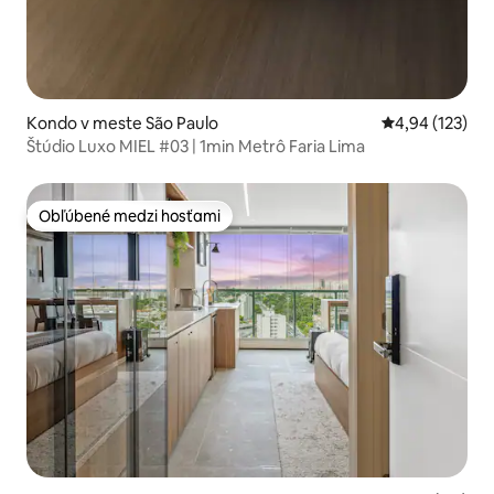
Kondo v meste São Paulo
Priemerné ohod
4,94 (123)
Štúdio Luxo MIEL #03 | 1min Metrô Faria Lima
Obľúbené medzi hosťami
Obľúbené medzi hosťami