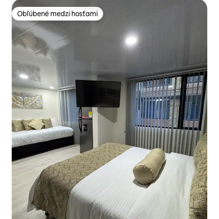
Obľúbené medzi hosťami
Obľúbené medzi hosťami