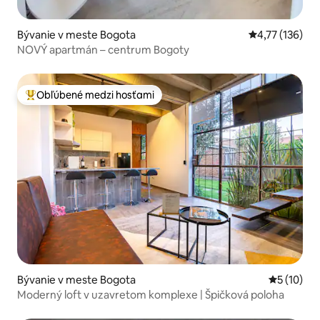
Bývanie v meste Bogota
Priemerné oho
4,77 (136)
NOVÝ apartmán – centrum Bogoty
Obľúbené medzi hosťami
Najobľúbenejšie medzi hosťami
Bývanie v meste Bogota
Priemerné 
5 (10)
Moderný loft v uzavretom komplexe | Špičková poloha