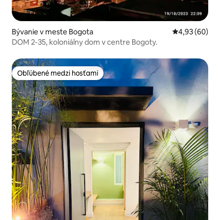
Bývanie v meste Bogota
Priemerné oho
4,93 (60)
DOM 2-35, koloniálny dom v centre Bogoty.
Obľúbené medzi hosťami
Obľúbené medzi hosťami