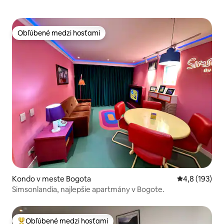
Obľúbené medzi hosťami
Obľúbené medzi hosťami
Kondo v meste Bogota
Priemerné oho
4,8 (193)
Simsonlandia, najlepšie apartmány v Bogote.
Obľúbené medzi hosťami