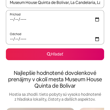
Keď budú výsledky k dispozícii, môžete si ich prechádzať pom
Príchod
Odchod
Hľadať
Najlepšie hodnotené dovolenkové
prenájmy v okolí mesta Museum House
Quinta de Bolivar
Hostia sa zhodli: tieto pobyty sú vysoko hodnotené
z hľadiska lokality, čistoty a ďalších aspektov.