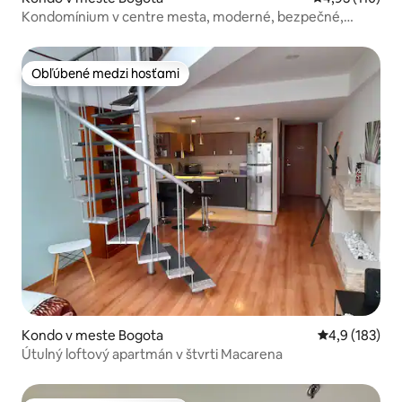
Kondomínium v centre mesta, moderné, bezpečné,
vyrobené s láskou
Obľúbené medzi hosťami
Obľúbené medzi hosťami
Kondo v meste Bogota
Priemerné oho
4,9 (183)
Útulný loftový apartmán v štvrti Macarena