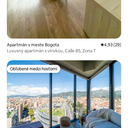
Apartmán v meste Bogota
Priemerné oho
4,93 (29)
Luxusný apartmán s vírivkou, Calle 85, Zona T
Obľúbené medzi hosťami
Obľúbené medzi hosťami