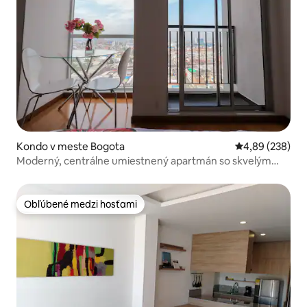
Kondo v meste Bogota
Priemerné ohod
4,89 (238)
Moderný, centrálne umiestnený apartmán so skvelým
výhľadom
Obľúbené medzi hosťami
Obľúbené medzi hosťami