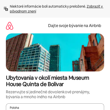
Preskočiť
Niektoré informácie boli automaticky preložené. 
Zobraziť v 
na
pôvodnom znení
obsah.
Dajte svoje bývanie na Airbnb
Ubytovania v okolí miesta Museum
House Quinta de Bolivar
Rezervujte si jedinečné dovolenkové prenájmy,
bývania a mnoho iného na Airbnb
Poloha