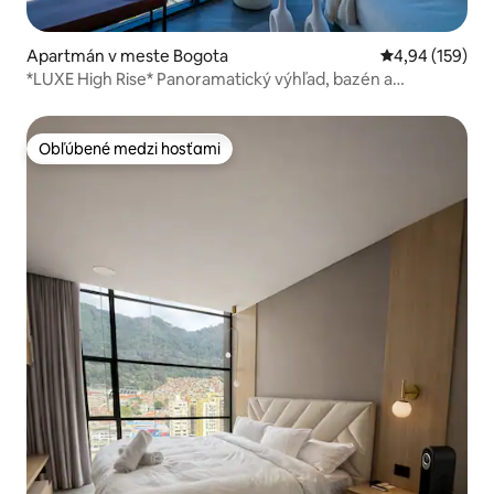
Apartmán v meste Bogota
Priemerné ohod
4,94 (159)
*LUXE High Rise* Panoramatický výhľad, bazén a
parkovanie
Obľúbené medzi hosťami
Obľúbené medzi hosťami