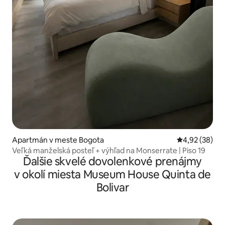
Apartmán v meste Bogota
Priemerné oho
4,92 (38)
Veľká manželská posteľ + výhľad na Monserrate | Piso 19
Ďalšie skvelé dovolenkové prenájmy
v okolí miesta Museum House Quinta de
Bolivar