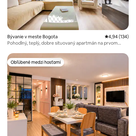
Bývanie v meste Bogota
Priemerné ohod
4,94 (134)
Pohodlný, teplý, dobre situovaný apartmán na prvom
poschodí
Obľúbené medzi hosťami
Obľúbené medzi hosťami