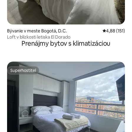
Bývanie v meste Bogotá, D.C.
Priemerné oho
4,88 (151)
Loft v blízkosti letiska El Dorado
Prenájmy bytov s klimatizáciou
Superhostiteľ
Superhostiteľ