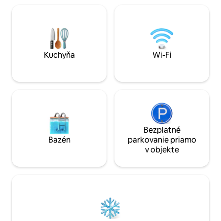
kúpeľne a úžasný interiérový dizajn.
parkovanie a vho
Pohodlne sa nachádza v La Candelaria, v
zvieratá. Teplý, oč
blízkosti všetkých hlavných atrakcií a
navrhnutý tak, aby 
reštaurácií. Rezervujte si teraz pre
ako doma. Podrobnosti registrácie
dokonalý zážitok na Airbnb!
110692
Kuchyňa
Wi-Fi
Bezplatné
Bazén
parkovanie priamo
v objekte