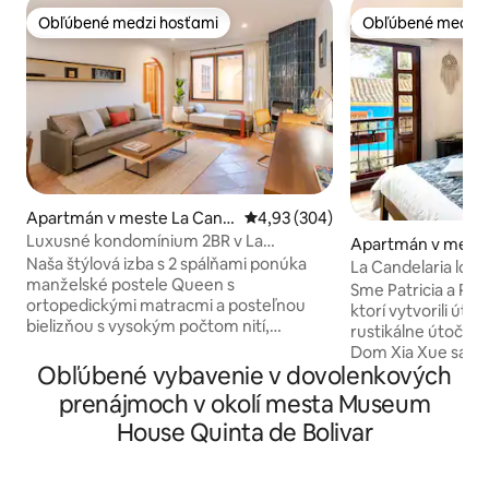
Obľúbené medzi hosťami
Obľúbené medzi 
Obľúbené medzi hosťami
Obľúbené medzi 
Apartmán v meste La Cand
Priemerné ohodnotenie 4,93 z 5
4,93 (304)
elaria
Luxusné kondomínium 2BR v La
Apartmán v mest
Candelaria | Komín a gril
Naša štýlová izba s 2 spálňami ponúka
La Candelaria loft,
manželské postele Queen s
výhľad
Sme Patricia a Pabl
ortopedickými matracmi a posteľnou
ktorí vytvorili útu
bielizňou s vysokým počtom nití,
rustikálne útočisko
vysokorýchlostný optický internet,
Dom Xia Xue sa na
útulnú obývaciu izbu a vlastnú terasu s
Obľúbené vybavenie v dovolenkových
od námestia Plaza 
grilom. Vybavené 3 televízormi s
Botero a Gold Mu
prenájmoch v okolí mesta Museum
plochou obrazovkou QLED, 2
Užite si krb, výhľa
House Quinta de Bolivar
pracovnými stanicami, plynovým
Wi-Fi, zábavu, pl
komínom a plne zásobenou kuchyňou.
práčku a sušičku v
Vychutnajte si 2 krásne navrhnuté
Samoobslužné uby