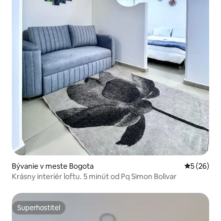
Bývanie v meste Bogota
Priemerné 
5 (26)
Krásny interiér loftu. 5 minút od Pq Simon Bolivar
Superhostiteľ
Superhostiteľ