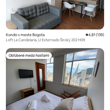
Kondo v meste Bogota
Priemerné oho
4,81 (139)
Loft La Candelaria, U Externado Široký 202 H09
Obľúbené medzi hosťami
Obľúbené medzi hosťami