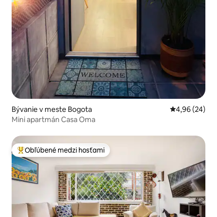
Bývanie v meste Bogota
Priemerné oho
4,96 (24)
Mini apartmán Casa Oma
Obľúbené medzi hosťami
Najobľúbenejšie medzi hosťami