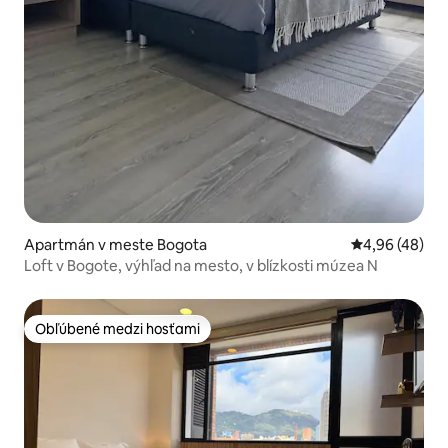
Apartmán v meste Bogota
Priemerné oho
4,96 (48)
Loft v Bogote, výhľad na mesto, v blízkosti múzea N
Obľúbené medzi hosťami
Obľúbené medzi hosťami