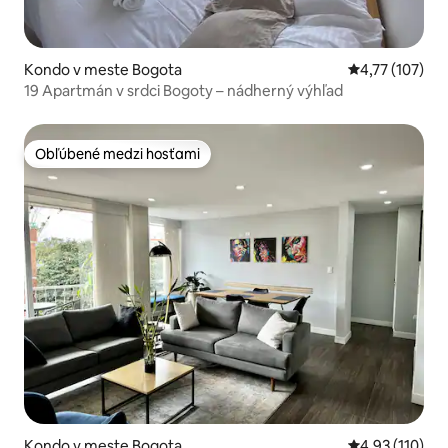
Kondo v meste Bogota
Priemerné oho
4,77 (107)
19 Apartmán v srdci Bogoty – nádherný výhľad
Obľúbené medzi hosťami
Obľúbené medzi hosťami
Kondo v meste Bogota
Priemerné oho
4,93 (110)