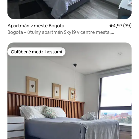
Apartmán v meste Bogota
Priemerné oho
4,97 (39)
Bogotá – útulný apartmán Sky19 v centre mesta,
neďaleko salsového klubu
Obľúbené medzi hosťami
Obľúbené medzi hosťami