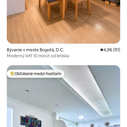
Bývanie v meste Bogotá, D.C.
Priemerné oho
4,96 (91)
Moderný loft 10 minút od letiska
Obľúbené medzi hosťami
Najobľúbenejšie medzi hosťami