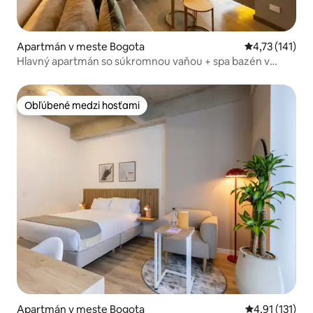
Apartmán v meste Bogota
Priemerné oho
4,73 (141)
Hlavný apartmán so súkromnou vaňou + spa bazén v
klubovni
Obľúbené medzi hosťami
Obľúbené medzi hosťami
Apartmán v meste Bogota
Priemerné oho
4,91 (131)