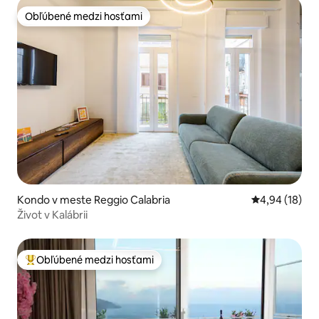
Obľúbené medzi hosťami
Obľúbené medzi hosťami
Kondo v meste Reggio Calabria
Priemerné oho
4,94 (18)
Život v Kalábrii
Obľúbené medzi hosťami
Najobľúbenejšie medzi hosťami