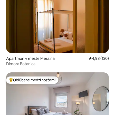
Apartmán v meste Messina
Priemerné ohod
4,93 (130)
Dimora Botanica
Obľúbené medzi hosťami
Najobľúbenejšie medzi hosťami