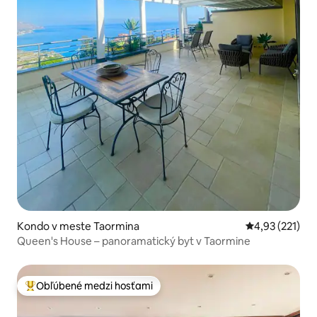
Kondo v meste Taormina
Priemerné ohod
4,93 (221)
Queen's House – panoramatický byt v Taormine
Obľúbené medzi hosťami
Najobľúbenejšie medzi hosťami