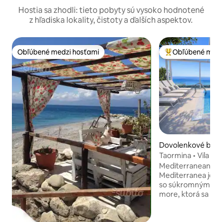
Hostia sa zhodli: tieto pobyty sú vysoko hodnotené
z hľadiska lokality, čistoty a ďalších aspektov.
Obľúbené medzi hosťami
Obľúbené medz
Obľúbené medzi hosťami
Najobľúbenejšie 
Dovolenkové býva
aormina
Taormina • Vila s 
Súkromný bazén
Mediterranean Sea
Mediterranea je lu
so súkromným ba
more, ktorá sa na
od historického c
exkluzívne vonkajš