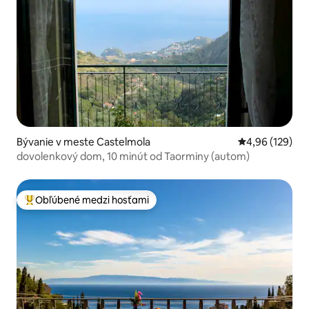
Bývanie v meste Castelmola
Priemerné ohod
4,96 (129)
dovolenkový dom, 10 minút od Taorminy (autom)
Obľúbené medzi hosťami
Najobľúbenejšie medzi hosťami