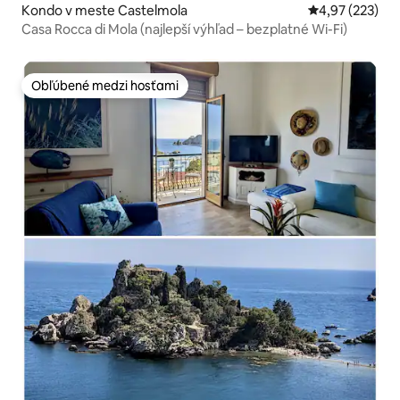
Kondo v meste Castelmola
Priemerné ohod
4,97 (223)
Casa Rocca di Mola (najlepší výhľad – bezplatné Wi-Fi)
Obľúbené medzi hosťami
Obľúbené medzi hosťami