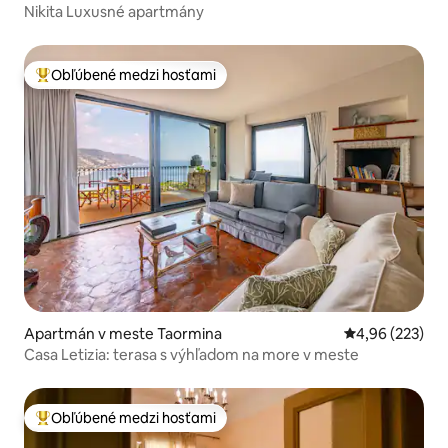
Nikita Luxusné apartmány
Obľúbené medzi hosťami
Najobľúbenejšie medzi hosťami
Apartmán v meste Taormina
Priemerné ohod
4,96 (223)
Casa Letizia: terasa s výhľadom na more v meste
Obľúbené medzi hosťami
Najobľúbenejšie medzi hosťami