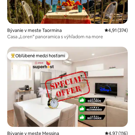
Bývanie v meste Taormina
Priemerné ohod
4,91 (374)
Casa „Loren“ panoramica s výhľadom na more
Obľúbené medzi hosťami
Najobľúbenejšie medzi hosťami
Bývanie v meste Messina
Priemerné oho
4,97 (116)