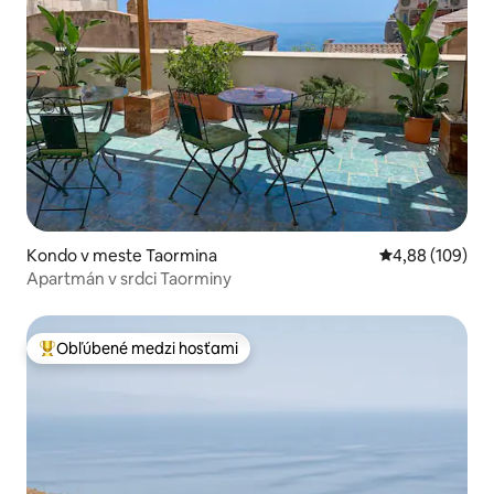
Kondo v meste Taormina
Priemerné ohod
4,88 (109)
Apartmán v srdci Taorminy
Obľúbené medzi hosťami
Najobľúbenejšie medzi hosťami