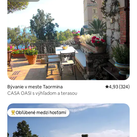
Superhostiteľ
Bývanie v meste Taormina
Priemerné ohod
4,93 (324)
CASA OASI s výhľadom a terasou
Obľúbené medzi hosťami
Najobľúbenejšie medzi hosťami