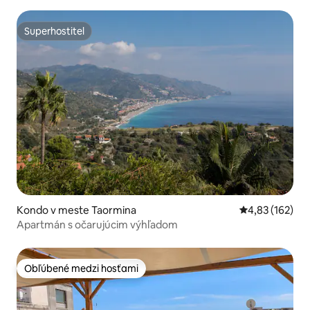
Superhostiteľ
Superhostiteľ
Kondo v meste Taormina
Priemerné ohod
4,83 (162)
Apartmán s očarujúcim výhľadom
Obľúbené medzi hosťami
Obľúbené medzi hosťami