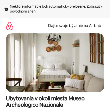
Preskočiť
Niektoré informácie boli automaticky preložené. 
Zobraziť v 
na
pôvodnom znení
obsah.
Dajte svoje bývanie na Airbnb
Ubytovania v okolí miesta Museo
Archeologico Nazionale