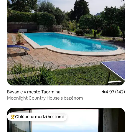
Bývanie v meste Taormina
Priemerné ohod
4,97 (142)
Moonlight Country House s bazénom
Obľúbené medzi hosťami
Najobľúbenejšie medzi hosťami