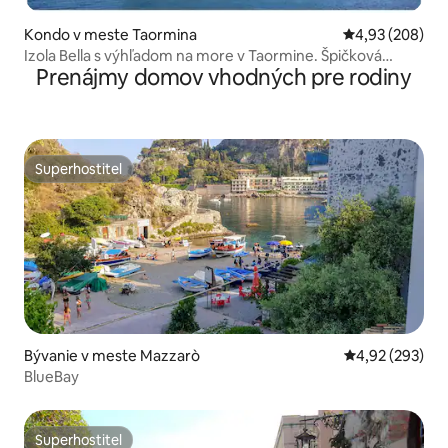
Kondo v meste Taormina
Priemerné ohod
4,93 (208)
Izola Bella s výhľadom na more v Taormine. Špičková
Prenájmy domov vhodných pre rodiny
poloha!
Superhostiteľ
Superhostiteľ
Bývanie v meste Mazzarò
Priemerné ohod
4,92 (293)
BlueBay
Superhostiteľ