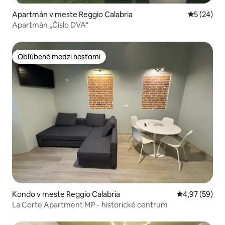
Apartmán v meste Reggio Calabria
Priemerné 
5 (24)
Apartmán „Číslo DVA“
Obľúbené medzi hosťami
Obľúbené medzi hosťami
Kondo v meste Reggio Calabria
Priemerné oho
4,97 (59)
La Corte Apartment MP - historické centrum