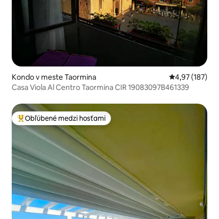
Kondo v meste Taormina
Priemerné ohod
4,97 (187)
Casa Viola Al Centro Taormina CIR 19083097B461339
Obľúbené medzi hosťami
Najobľúbenejšie medzi hosťami