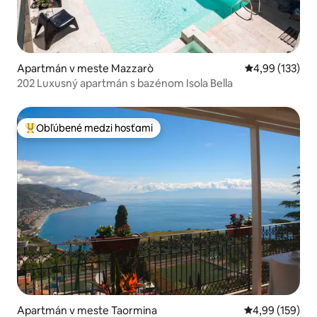
Apartmán v meste Mazzarò
Priemerné ohod
4,99 (133)
202 Luxusný apartmán s bazénom Isola Bella
Obľúbené medzi hosťami
Najobľúbenejšie medzi hosťami
Apartmán v meste Taormina
Priemerné ohod
4,99 (159)