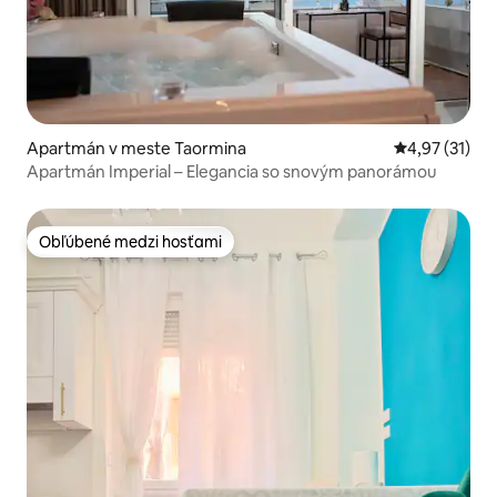
Apartmán v meste Taormina
Priemerné oh
4,97 (31)
Apartmán Imperial – Elegancia so snovým panorámou
Obľúbené medzi hosťami
Obľúbené medzi hosťami