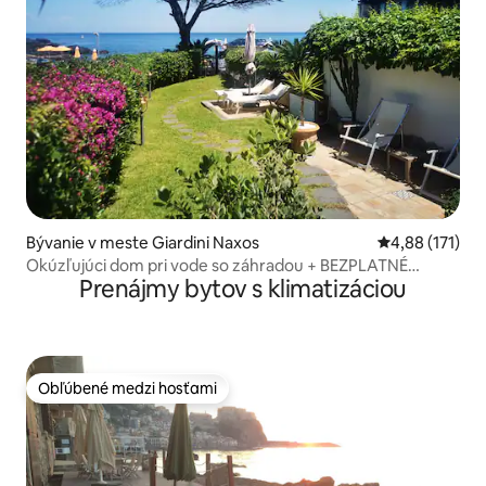
Bývanie v meste Giardini Naxos
Priemerné oho
4,88 (171)
Okúzľujúci dom pri vode so záhradou + BEZPLATNÉ
Prenájmy bytov s klimatizáciou
PARKOVANIE
Obľúbené medzi hosťami
Obľúbené medzi hosťami