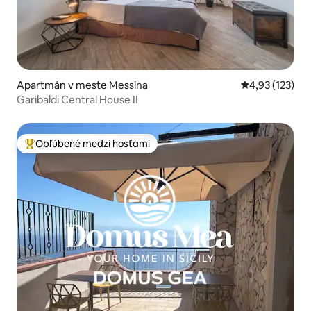
Apartmán v meste Messina
Priemerné ohod
4,93 (123)
Garibaldi Central House II
Obľúbené medzi hosťami
Najobľúbenejšie medzi hosťami