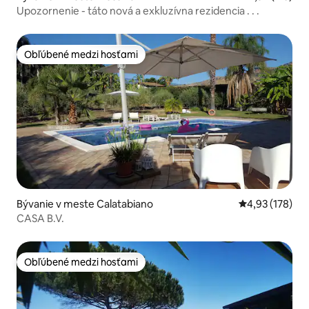
Upozornenie - táto nová a exkluzívna rezidencia . . .
Obľúbené medzi hosťami
Obľúbené medzi hosťami
Bývanie v meste Calatabiano
Priemerné ohod
4,93 (178)
CASA B.V.
Obľúbené medzi hosťami
Obľúbené medzi hosťami