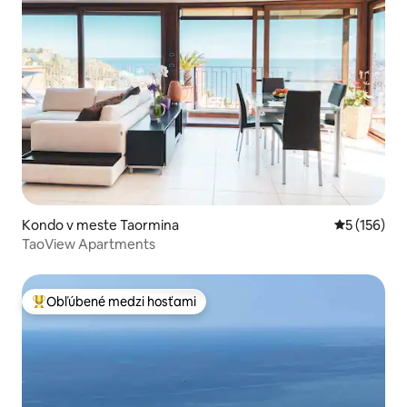
Kondo v meste Taormina
Priemerné o
5 (156)
TaoView Apartments
Obľúbené medzi hosťami
Najobľúbenejšie medzi hosťami