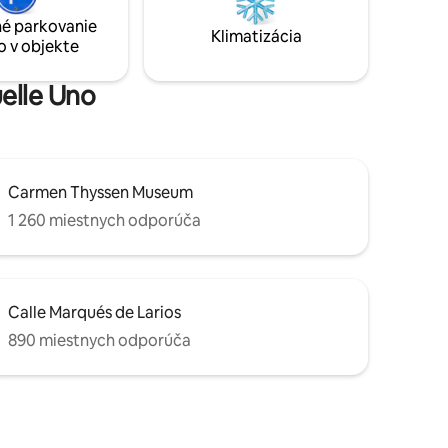
jnom ✔
pláž, vrátane plážových uterákov,
é parkovanie
stoličiek a slnečníka.
Klimatizácia
o v objekte
 Viac
uelle Uno
Carmen Thyssen Museum
1 260 miestnych odporúča
Calle Marqués de Larios
890 miestnych odporúča