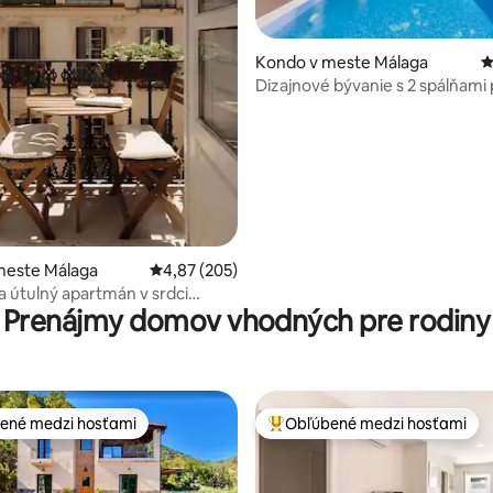
Kondo v meste Málaga
P
Dizajnové bývanie s 2 spálňami 
pláži so strešným bazénom a
parkoviskom
meste Málaga
Priemerné ohodnotenie 4,87 z 5, počet hodno
4,87 (205)
4,94 z 5, počet hodnotení: 456
 útulný apartmán v srdci
Prenájmy domov vhodných pre rodiny
ené medzi hosťami
Obľúbené medzi hosťami
enejšie medzi hosťami
Najobľúbenejšie medzi hosťami