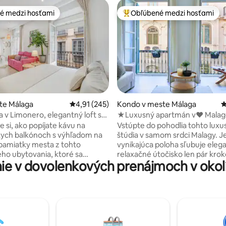
é medzi hosťami
Obľúbené medzi hosťami
é medzi hosťami
Najobľúbenejšie medzi hosťami
ie 5 z 5, počet hodnotení: 194
te Málaga
Priemerné ohodnotenie 4,91 z 5, počet hodn
4,91 (245)
Kondo v meste Málaga
P
 v Limonero, elegantný loft s
★Luxusný apartmán v♥ Malage
iou, balkónmi...
Casa Away
 si, ako popíjate kávu na
Vstúpte do pohodlia tohto lux
ych balkónoch s výhľadom na
štúdia v samom srdci Malagy. J
pamiatky mesta z tohto
vynikajúca poloha sľubuje eleg
ho ubytovania, ktoré sa
relaxačné útočisko len pár kro
e v dovolenkových prenájmoch v okol
len pár metrov od Plaza de la
hlavného miestneho trhu, histo
ajstaršieho námestia Malagy v
pamiatok, očarujúcich kaviarní, 
ckého centra ☼ ✔ Špičková
reštaurácií, vzrušujúcich obcho
bľúbené reštaurácie, bary,
prekvitajúcich prístavov, slnečn
múzeá a umelecké galérie
a mnoho ďalšieho! Moderný luxusný
ed vašimi dverami! ✔ Pobyt
dizajn a bohatý zoznam vybave
a úžasné francúzske balkóny s
zanechajú v úžasu. Postele veľkosti✔