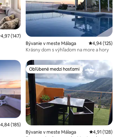
tení: 136
riemerné ohodnotenie 4,97 z 5, počet hodnotení: 147
4,97 (147)
Bývanie v meste Málaga
Priemerné ohodnotenie
4,94 (125)
Krásny dom s výhľadom na more a hory
Obľúbené medzi hosťami
Obľúbené medzi hosťami
tení: 145
riemerné ohodnotenie 4,84 z 5, počet hodnotení: 185
4,84 (185)
Bývanie v meste Málaga
Priemerné ohodnotenie
4,91 (128)