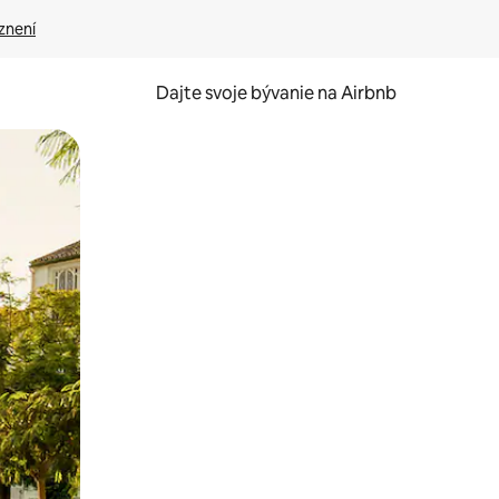
znení
Dajte svoje bývanie na Airbnb
kúmať pomocou dotykových gest či potiahnutia prstom.