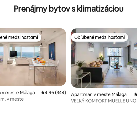
Prenájmy bytov s klimatizáciou
ené medzi hosťami
Obľúbené medzi hosťami
enejšie medzi hosťami
Obľúbené medzi hosťami
 v meste Málaga
Priemerné ohodnotenie 4,96 z 5, počet hodno
4,96 (344)
Apartmán v meste Málaga
P
Nad morom, v meste
VEĽKÝ KOMFORT MUELLE UNO 
Malagueta