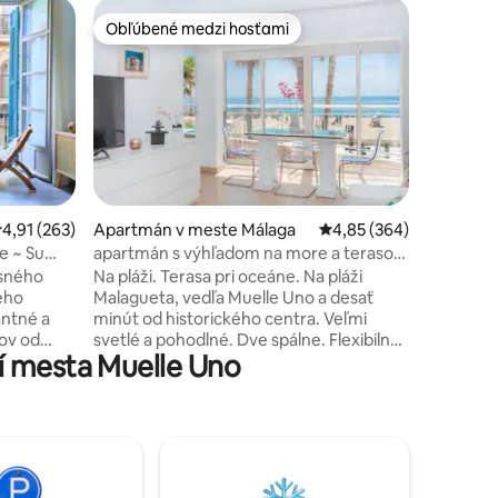
Apartmán
Obľúbené medzi hosťami
Obľú
Obľúbené medzi hosťami
Najobľú
Spite v s
Zažite j
zrekonšt
storočia.
Bezkonku
mesta, 1 
Sturbuck
pláže, s
historické ce
otení: 245
riemerné ohodnotenie 4,91 z 5, počet hodnotení: 263
4,91 (263)
Apartmán v meste Málaga
Priemerné ohodnotenie 
4,85 (364)
spoločné
 ~ Su
apartmán s výhľadom na more a terasou
COVID-19,
malagueta
usného
Na pláži. Terasa pri oceáne. Na pláži
starostli
eho
Malagueta, vedľa Muelle Uno a desať
špecifik
antné a
minút od historického centra. Veľmi
zdravia a
kov od
svetlé a pohodlné. Dve spálne. Flexibilné
í mesta Muelle Uno
rických
časy príchodu. Klimatizácia v obývacej
najlepších
izbe a spálňach, rýchle Wi-Fi pripojenie a
dov,
výťah. Hlavná spálňa: super veľká
ých pláží
manželská posteľ, rozkladacia pohovka.
Spálňa 2: Dve jednolôžka, hudobná veža
nia vás
Bluetooth. Plne vybavená kuchyňa:
kávovar, rúra a všetko, čo potrebujete na