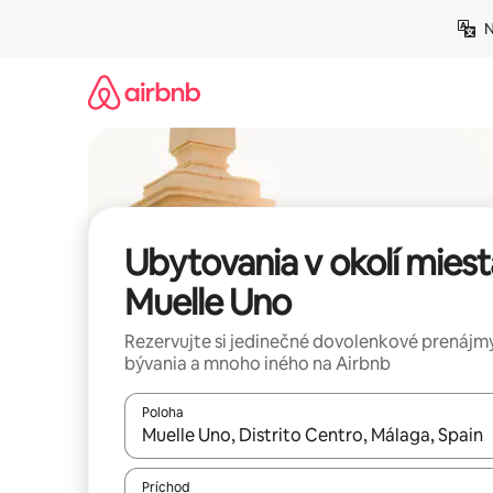
Preskočiť
N
na
obsah.
Ubytovania v okolí miest
Muelle Uno
Rezervujte si jedinečné dovolenkové prenájmy
bývania a mnoho iného na Airbnb
Poloha
Keď budú výsledky k dispozícii, môžete si ich p
Príchod