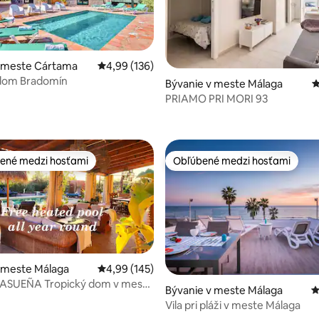
v meste Cártama
Priemerné ohodnotenie 4,99 z 5, počet hodno
4,99 (136)
 dom Bradomín
4,94 z 5, počet hodnotení: 120
Bývanie v meste Málaga
P
PRIAMO PRI MORI 93
ené medzi hosťami
Obľúbené medzi hosťami
enejšie medzi hosťami
Obľúbené medzi hosťami
 meste Málaga
Priemerné ohodnotenie 4,99 z 5, počet hodno
4,99 (145)
CASUEÑA Tropický dom v meste
4,81 z 5, počet hodnotení: 120
Bývanie v meste Málaga
P
Vila pri pláži v meste Málaga