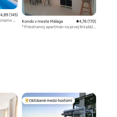
riemerné ohodnotenie 4,89 z 5, počet hodnotení: 145
4,89 (145)
priamo pri
Kondo v meste Málaga
Priemerné ohodnotenie
4,76 (170)
* Priestranný apartmán na prvej línii pláže
*
tení: 205
Obľúbené medzi hosťami
Najobľúbenejšie medzi hosťami