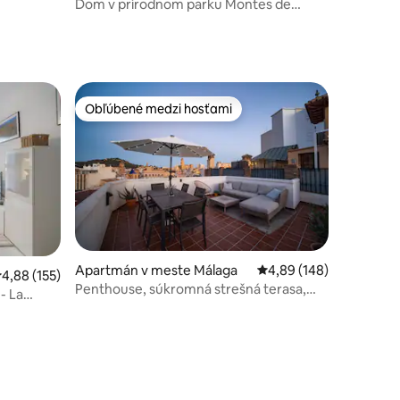
Dom v prírodnom parku Montes de
Málaga
Obľúbené medzi hosťami
Obľúbené medzi hosťami
tení: 344
Apartmán v meste Málaga
Priemerné ohodnotenie 
4,89 (148)
riemerné ohodnotenie 4,88 z 5, počet hodnotení: 155
4,88 (155)
Penthouse, súkromná strešná terasa,
- La
najlepší výhľad v Malage