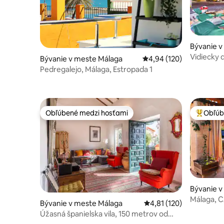
Bývanie 
Vidiecky
Bývanie v meste Málaga
Priemerné ohodnotenie 
4,94 (120)
Pedregalejo, Málaga, Estropada 1
Obľúbené medzi hosťami
Obľúb
Obľúbené medzi hosťami
Najobľúb
Bývanie v
Málaga, 
Bývanie v meste Málaga
Priemerné ohodnotenie 
4,81 (120)
Málaga.
Úžasná španielska vila, 150 metrov od
pláže