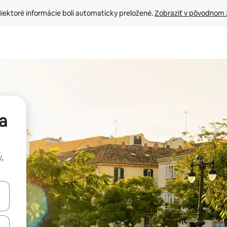
iektoré informácie boli automaticky preložené. 
Zobraziť v pôvodnom 
a
,
rechádzať pomocou klávesov so šípkami nahor a nadol alebo ich pres