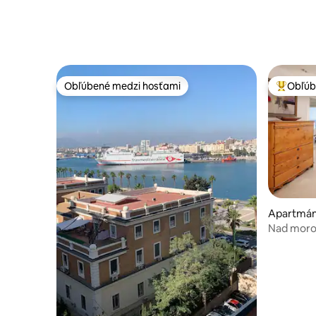
Obľúbené medzi hosťami
Obľúb
Obľúbené medzi hosťami
Najobľúb
Apartmán