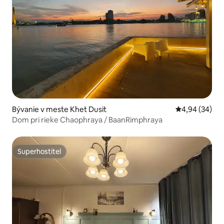
Bývanie v meste Khet Dusit
Priemerné oho
4,94 (34)
Dom pri rieke Chaophraya / BaanRimphraya
Superhostiteľ
Superhostiteľ