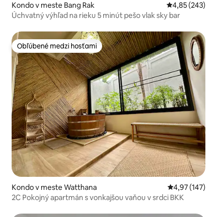
Kondo v meste Bang Rak
Priemerné ohod
4,85 (243)
Úchvatný výhľad na rieku 5 minút pešo vlak sky bar
Obľúbené medzi hosťami
Obľúbené medzi hosťami
Kondo v meste Watthana
Priemerné ohod
4,97 (147)
2C Pokojný apartmán s vonkajšou vaňou v srdci BKK