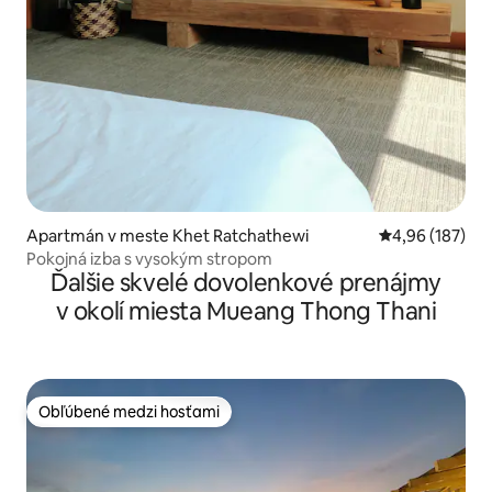
Apartmán v meste Khet Ratchathewi
Priemerné ohod
4,96 (187)
Pokojná izba s vysokým stropom
Ďalšie skvelé dovolenkové prenájmy
v okolí miesta Mueang Thong Thani
Obľúbené medzi hosťami
Obľúbené medzi hosťami