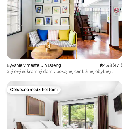
Bývanie v meste Din Daeng
Priemerné ohod
4,98 (471)
Štýlový súkromný dom v pokojnej centrálnej obytnej
oblasti
Obľúbené medzi hosťami
Obľúbené medzi hosťami