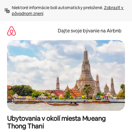
Preskočiť
Niektoré informácie boli automaticky preložené. 
Zobraziť v 
na
pôvodnom znení
obsah.
Dajte svoje bývanie na Airbnb
Ubytovania v okolí miesta Mueang
Thong Thani