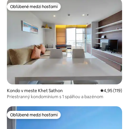
Obľúbené medzi hosťami
Obľúbené medzi hosťami
Kondo v meste Khet Sathon
Priemerné oho
4,95 (119)
Priestranný kondomínium s 1 spálňou a bazénom
Obľúbené medzi hosťami
Obľúbené medzi hosťami