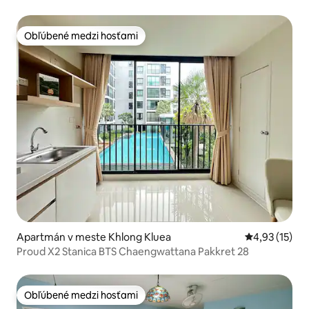
Obľúbené medzi hosťami
Obľúbené medzi hosťami
Apartmán v meste Khlong Kluea
Priemerné oh
4,93 (15)
Proud X2 Stanica BTS Chaengwattana Pakkret 28
Obľúbené medzi hosťami
Obľúbené medzi hosťami