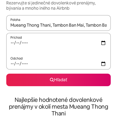
Rezervujte si jedinečné dovolenkové prenájmy,
bývania a mnoho iného na Airbnb
Poloha
Keď budú výsledky k dispozícii, môžete si ich prechádzať pom
Príchod
Odchod
Hľadať
Najlepšie hodnotené dovolenkové
prenájmy v okolí mesta Mueang Thong
Thani