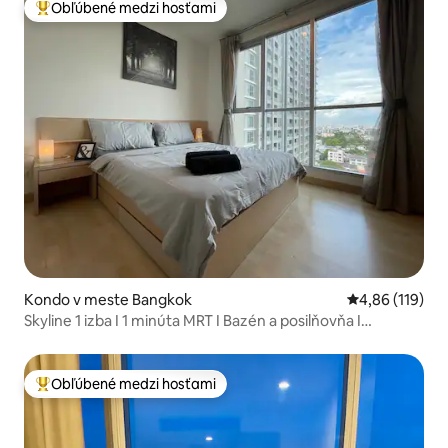
Station +4
Obľúbené medzi hosťami
Najobľúbenejšie medzi hosťami
Kondo v meste Bangkok
Priemerné ohod
4,86 (119)
Skyline 1 izba I 1 minúta MRT I Bazén a posilňovňa I
Vyzdvihnutie na letisku
Obľúbené medzi hosťami
Najobľúbenejšie medzi hosťami