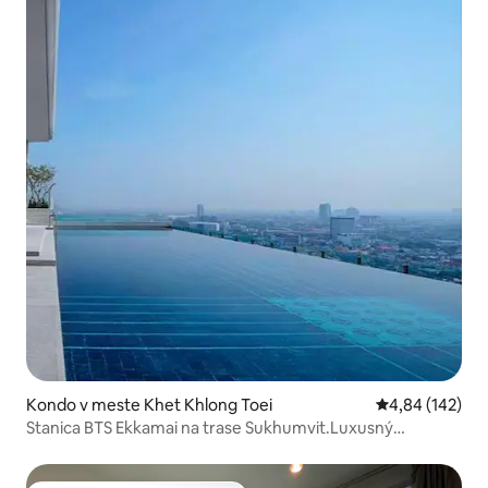
Kondo v meste Khet Khlong Toei
Priemerné ohod
4,84 (142)
Stanica BTS Ekkamai na trase Sukhumvit.Luxusný
apartmán / 32-poschodový nekonečný bazén / veľké
nákupné centrum a supermarket / Pattaya East Bus