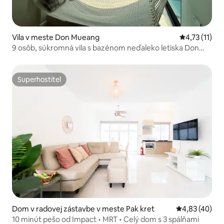
Vila v meste Don Mueang
Priemerné oh
4,73 (11)
9 osôb, súkromná vila s bazénom neďaleko letiska Don
Mueang
Superhostiteľ
Superhostiteľ
Dom v radovej zástavbe v meste Pak kret
Priemerné oho
4,83 (40)
10 minút pešo od Impact • MRT • Celý dom s 3 spálňami