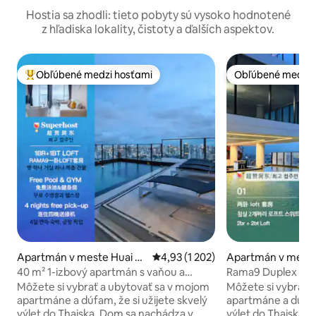
Hostia sa zhodli: tieto pobyty sú vysoko hodnotené
z hľadiska lokality, čistoty a ďalších aspektov.
Obľúbené medzi hosťami
Obľúbené medzi 
Najobľúbenejšie medzi hosťami
Obľúbené medzi 
Apartmán v meste Huai K
Priemerné ohodnotenie 4,93 z 5, 
4,93 (1 202)
Apartmán v meste
hwang
wang
40 m² 1-izbový apartmán s vaňou a
Rama9 Duplex LOF
balkónom LOFT-D4/pre 3 osoby/strešný
vaňou A1 / pre 5 o
Môžete si vybrať a ubytovať sa v mojom
Môžete si vybrať 
bazén/blízko RCA/blízko nočného
blízko RCA / blízk
apartmáne a dúfam, že si užijete skvelý
apartmáne a dúfam,
trhu/blízko Tonglor
Train / blízko Tong
výlet do Thajska. Dom sa nachádza v
výlet do Thajska. Dom sa nachádza v