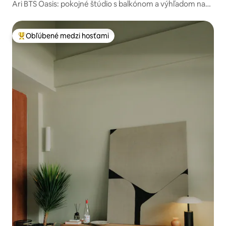
Ari BTS Oasis: pokojné štúdio s balkónom a výhľadom na
mesto
Obľúbené medzi hosťami
Najobľúbenejšie medzi hosťami