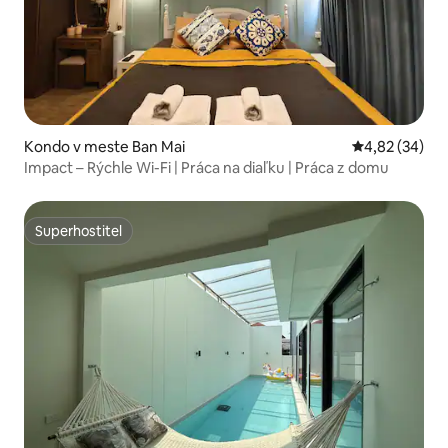
Kondo v meste Ban Mai
Priemerné oho
4,82 (34)
Impact – Rýchle Wi-Fi | Práca na diaľku | Práca z domu
Superhostiteľ
Superhostiteľ