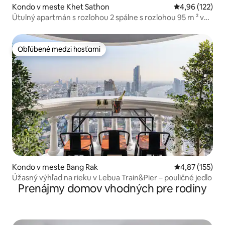
Kondo v meste Khet Sathon
Priemerné ohod
4,96 (122)
Útulný apartmán s rozlohou 2 spálne s rozlohou 95 m ² v
srdci Sathornu
Obľúbené medzi hosťami
Obľúbené medzi hosťami
Kondo v meste Bang Rak
Priemerné ohod
4,87 (155)
Úžasný výhľad na rieku v Lebua Train&Pier – pouličné jedlo
Prenájmy domov vhodných pre rodiny