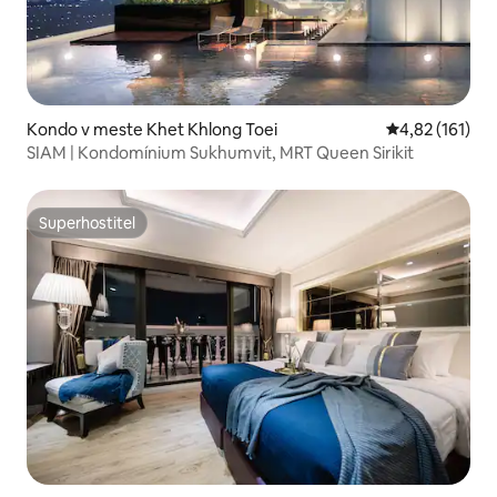
Kondo v meste Khet Khlong Toei
Priemerné oho
4,82 (161)
SIAM | Kondomínium Sukhumvit, MRT Queen Sirikit
Superhostiteľ
Superhostiteľ