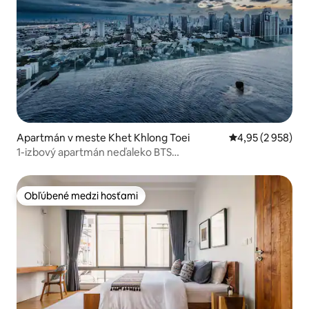
Apartmán v meste Khet Khlong Toei
Priemerné ohodno
4,95 (2 958)
1-izbový apartmán neďaleko BTS
Ekamai/Thonglor·Strešný nekonečný bazén
Obľúbené medzi hosťami
Obľúbené medzi hosťami