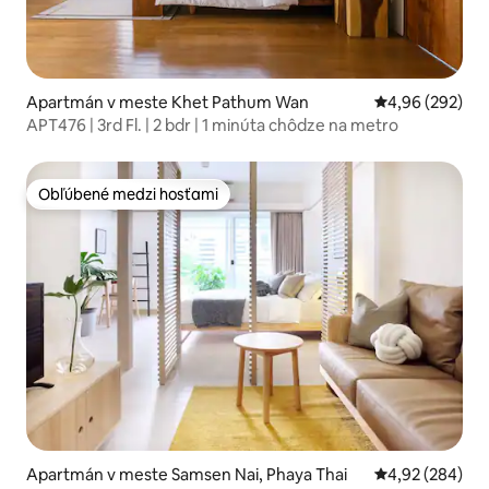
Apartmán v meste Khet Pathum Wan
Priemerné ohod
4,96 (292)
APT476 | 3rd Fl. | 2 bdr | 1 minúta chôdze na metro
Obľúbené medzi hosťami
Obľúbené medzi hosťami
Apartmán v meste Samsen Nai, Phaya Thai
Priemerné ohod
4,92 (284)