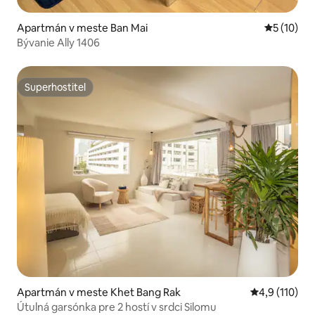
Apartmán v meste Ban Mai
Priemerné 
5 (10)
Bývanie Ally 1406
Superhostiteľ
Superhostiteľ
Apartmán v meste Khet Bang Rak
Priemerné oh
4,9 (110)
Útulná garsónka pre 2 hostí v srdci Silomu