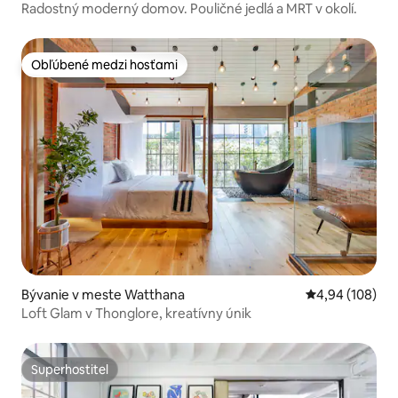
Radostný moderný domov. Pouličné jedlá a MRT v okolí.
Obľúbené medzi hosťami
Obľúbené medzi hosťami
Bývanie v meste Watthana
Priemerné ohod
4,94 (108)
Loft Glam v Thonglore, kreatívny únik
Superhostiteľ
Superhostiteľ