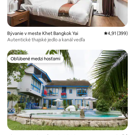
Bývanie v meste Khet Bangkok Yai
Priemerné ohod
4,91 (399)
Autentické thajské jedlo a kanál vedľa
Obľúbené medzi hosťami
Obľúbené medzi hosťami