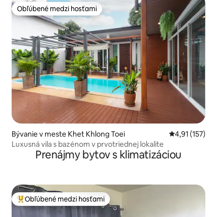
Obľúbené medzi hosťami
Obľúbené medzi hosťami
Bývanie v meste Khet Khlong Toei
Priemerné oho
4,91 (157)
Luxusná vila s bazénom v prvotriednej lokalite
Prenájmy bytov s klimatizáciou
Obľúbené medzi hosťami
Najobľúbenejšie medzi hosťami