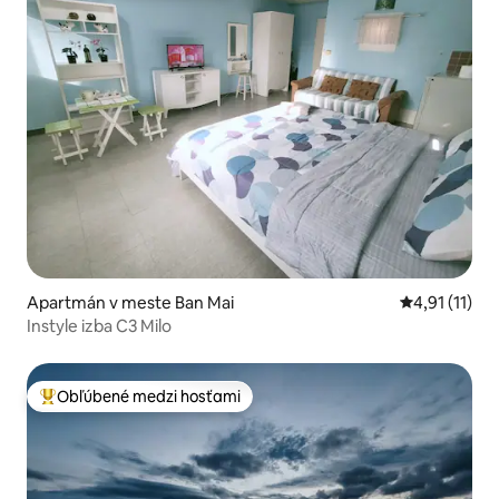
Apartmán v meste Ban Mai
Priemerné oh
4,91 (11)
Instyle izba C3 Milo
Obľúbené medzi hosťami
Najobľúbenejšie medzi hosťami