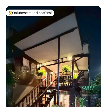
Obľúbené medzi hosťami
Najobľúbenejšie medzi hosťami