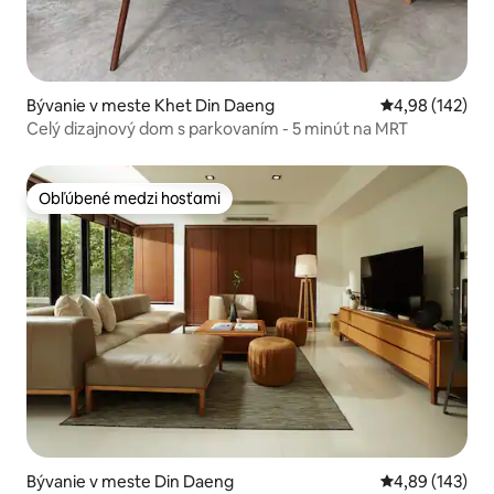
Bývanie v meste Khet Din Daeng
Priemerné ohod
4,98 (142)
Celý dizajnový dom s parkovaním - 5 minút na MRT
Obľúbené medzi hosťami
Obľúbené medzi hosťami
Bývanie v meste Din Daeng
Priemerné ohod
4,89 (143)