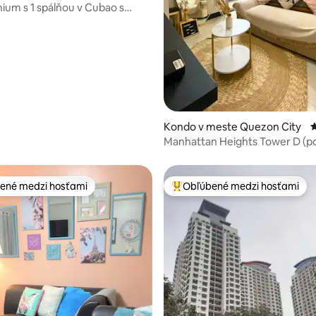
um s 1 spálňou v Cubao s
u tematikou
4,94 z 5, počet hodnotení: 108
Kondo v meste Quezon City
P
Manhattan Heights Tower D (p
Cubao)
ené medzi hosťami
Obľúbené medzi hosťami
enejšie medzi hosťami
Najobľúbenejšie medzi hosťami