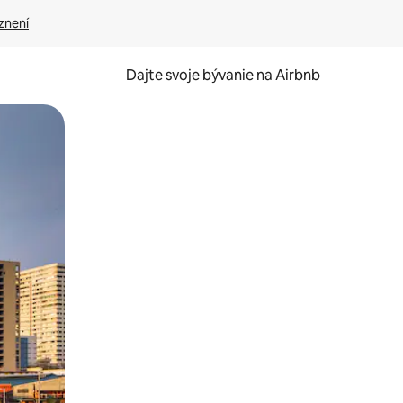
znení
Dajte svoje bývanie na Airbnb
kúmať pomocou dotykových gest či potiahnutia prstom.