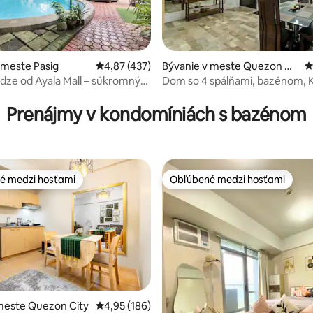
 meste Pasig
Priemerné ohodnotenie 4,87 z 5, počet hodn
4,87 (437)
Bývanie v meste Quezon Cit
P
y
ôdze od Ayala Mall – súkromný
Dom so 4 spálňami, bazénom, 
4,85 z 5, počet hodnotení: 115
ový dom
biliardom – 10 minút od nákup
centra
Prenájmy v kondomíniách s bazénom
é medzi hosťami
Obľúbené medzi hosťami
é medzi hosťami
Obľúbené medzi hosťami
meste Quezon City
Priemerné ohodnotenie 4,95 z 5, počet hodno
4,95 (186)