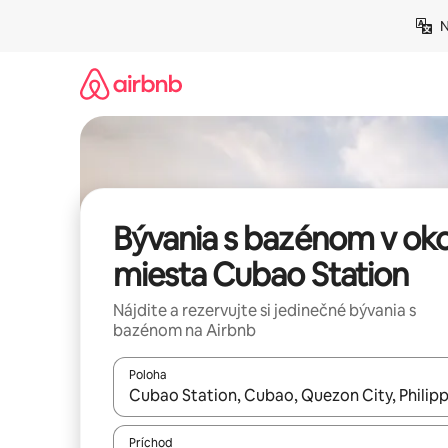
Preskočiť
N
na
obsah.
Bývania s bazénom v oko
miesta Cubao Station
Nájdite a rezervujte si jedinečné bývania s
bazénom na Airbnb
Poloha
Keď budú výsledky k dispozícii, môžete si ich p
Príchod