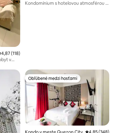
Kondomínium s hotelovou atmosférou v
Manhattan Plaza, Araneta City
riemerné ohodnotenie 4,87 z 5, počet hodnotení: 118
4,87 (118)
obyt v
Obľúbené medzi hosťami
Obľúbené medzi hosťami
Kondo v meste Quezon City
Priemerné ohodnotenie 
4,85 (348)