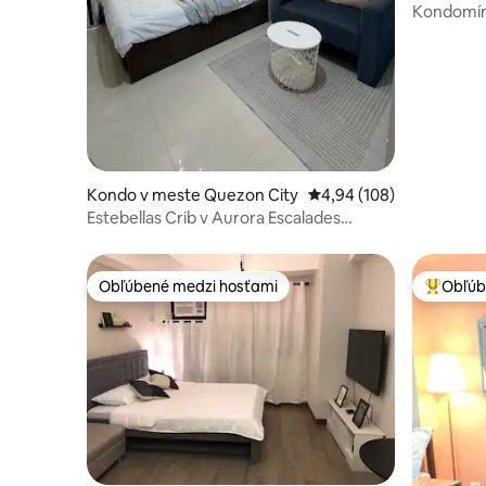
Kondomíni
prírodno
Kondo v meste Quezon City
Priemerné ohodnotenie 
4,94 (108)
Estebellas Crib v Aurora Escalades
Condominium
Obľúbené medzi hosťami
Obľúb
Obľúbené medzi hosťami
Najobľúb