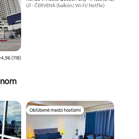
Úľ - ČERVENÁ (balkón/ Wi-Fi/ Netflix)
riemerné ohodnotenie 4,96 z 5, počet hodnotení: 118
4,96 (118)
tení: 178
zénom
Obľúbené medzi hosťami
Obľúbené medzi hosťami