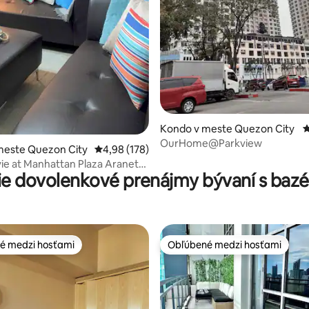
4,91 z 5, počet hodnotení: 597
Kondo v meste Quezon City
P
OurHome@Parkview
meste Quezon City
Priemerné ohodnotenie 4,98 z 5, počet hodno
4,98 (178)
vie at Manhattan Plaza Araneta
ie dovolenkové prenájmy bývaní s ba
ao
é medzi hosťami
Obľúbené medzi hosťami
é medzi hosťami
Obľúbené medzi hosťami