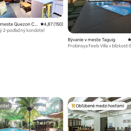
 meste Quezon Cit
Priemerné ohodnotenie 4,87 z 5, počet hodn
4,87 (150)
ý 2-podlažný kondotel
Bývanie v meste Taguig
P
Probinsya Feels Villa v blízkosti
4,95 z 5, počet hodnotení: 100
titeľ
Obľúbené medzi hosťami
titeľ
Najobľúbenejšie medzi hosťami