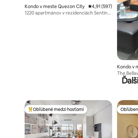
Kondo v meste Quezon City
Priemerné ohodnotenie 
4,91 (597)
1220 apartmánov v rezidenciách Sentinel
Edsa Cubao
Kondo v 
The Bella
Ďalš
City Cub
Obľúbené medzi hosťami
Obľúben
Najobľúbenejšie medzi hosťami
Obľúben