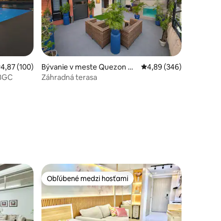
otení: 150
riemerné ohodnotenie 4,87 z 5, počet hodnotení: 100
4,87 (100)
Bývanie v meste Quezon Ci
Priemerné ohodnotenie 
4,89 (346)
ty
 BGC
Záhradná terasa
Obľúbené medzi hosťami
Obľúbené medzi hosťami