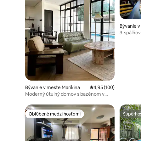
Bývanie v
y
3-spálňov
Bývanie v meste Marikina
Priemerné ohodnotenie 
4,95 (100)
Moderný útulný domov s bazénom v
centre!
Obľúbené medzi hosťami
Superhos
Obľúbené medzi hosťami
Superhos