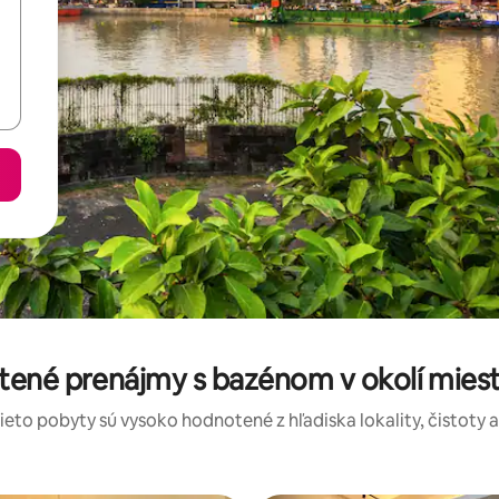
tené prenájmy s bazénom v okolí mies
tieto pobyty sú vysoko hodnotené z hľadiska lokality, čistoty 