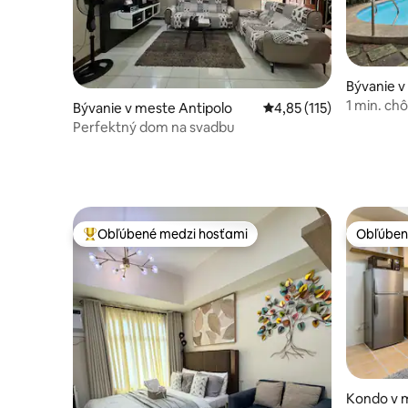
Bývanie v
1 min. ch
Bývanie v meste Antipolo
Priemerné ohodnotenie 
4,85 (115)
dovolenk
Perfektný dom na svadbu
Obľúbené medzi hosťami
Obľúben
Najobľúbenejšie medzi hosťami
Obľúben
Kondo v 