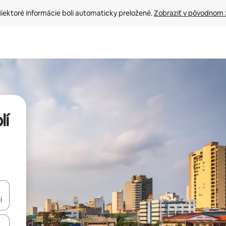
iektoré informácie boli automaticky preložené. 
Zobraziť v pôvodnom 
lí
rechádzať pomocou klávesov so šípkami nahor a nadol alebo ich pres