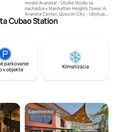
meste Araneta! - Útulné štúdio sa
álnym
nachádza v Manhattan Heights Tower A,
na oddych
Araneta Center, Quezon City. - Ubytuje
ta Cubao Station
sólo cestovateľov, páry alebo malé
skupiny s manželskou posteľou a
rozkladacou pohovkou pre dve osoby. -
Súkromný balkón na 16. poschodí s
výhľadom na panorámu a hory. -
Vynikajúca poloha v blízkosti nákupných
centier, reštaurácií, barov a pamiatok,
ako je Araneta Coliseum. - Jednoduchý
é parkovanie
prístup k staniciam MRT/LRT a
Klimatizácia
o v objekte
mestskému autobusovému prístavu
Araneta City Bus pre pohodlné
cestovanie.
Superhostiteľ
Superhostiteľ