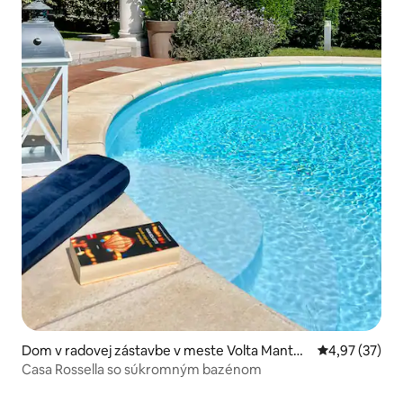
Dom v radovej zástavbe v meste Volta Mantov
Priemerné oho
4,97 (37)
ana
Casa Rossella so súkromným bazénom