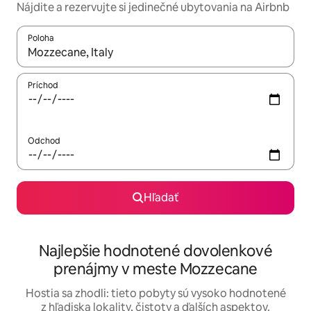
Nájdite a rezervujte si jedinečné ubytovania na Airbnb
Poloha
Keď budú výsledky k dispozícii, môžete si ich prechádzať pom
Príchod
Odchod
Hľadať
Najlepšie hodnotené dovolenkové
prenájmy v meste Mozzecane
Hostia sa zhodli: tieto pobyty sú vysoko hodnotené
z hľadiska lokality, čistoty a ďalších aspektov.