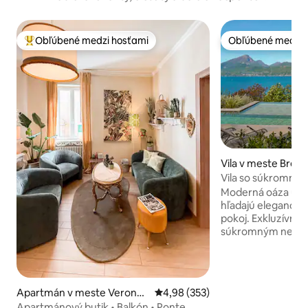
Obľúbené medzi hosťami
Obľúbené medzi 
Najobľúbenejšie medzi hosťami
Obľúbené medzi 
Vila v meste Bren
Vila so súkromný
Gardské jazero
Moderná oáza určen
hľadajú eleganciu,
pokoj. Exkluzívna 
súkromným neko
súkromnou sauno
výhľadom na jazero
ktorí chcú nekomp
relax, s možnosťou
Apartmán v meste Veronet
Priemerné ohodnotenie 4,98 z 5
4,98 (353)
vďaka 2 ďalším l
ta
Apartmánový butik • Balkón • Ponte