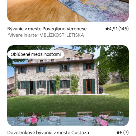
Bývanie v meste Povegliano Veronese
Priemerné ohod
4,91 (146)
*Vivere in arte* V BLÍZKOSTI LETISKA
Obľúbené medzi hosťami
Obľúbené medzi hosťami
Dovolenkové bývanie v meste Custoza
Priemerné
5 (7)