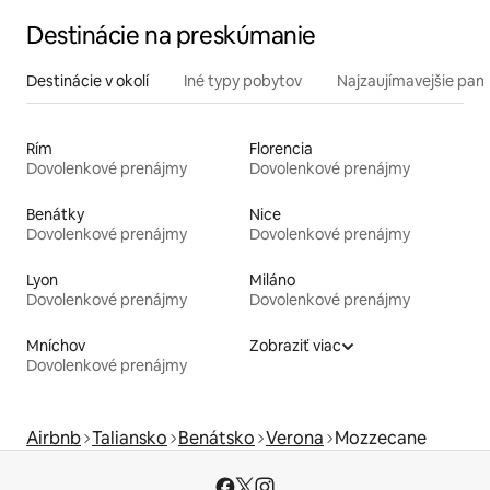
Destinácie na preskúmanie
Destinácie v okolí
Iné typy pobytov
Najzaujímavejšie pami
Rím
Florencia
Dovolenkové prenájmy
Dovolenkové prenájmy
Benátky
Nice
Dovolenkové prenájmy
Dovolenkové prenájmy
Lyon
Miláno
Dovolenkové prenájmy
Dovolenkové prenájmy
Mníchov
Zobraziť viac
Dovolenkové prenájmy
Airbnb
Taliansko
Benátsko
Verona
Mozzecane