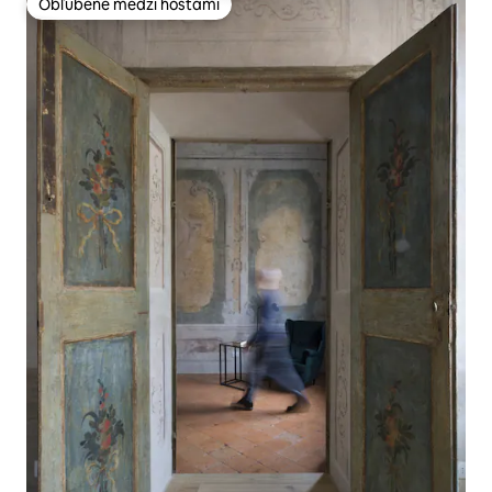
Obľúbené medzi hosťami
Obľúbené medzi hosťami