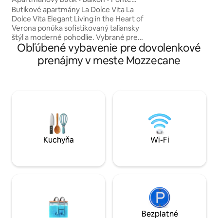
priestore. Mimori
Pietra
Butikové apartmány La Dolce Vita La
priestor: krytá te
Dolce Vita Elegant Living in the Heart of
kútom, ktorá je v
Verona ponúka sofistikovaný taliansky
priestoru ideálna n
štýl a moderné pohodlie. Vybrané pre
vonkajšieho prostr
Obľúbené vybavenie pre dovolenkové
hostí, ktorí oceňujú kvalitu a vynikajúcu
najhorúcejších ho
polohu. •⁠ ⁠Prémiový odpočinok: 2 spálne
prenájmy v meste Mozzecane
s 5 cm vrchnými matracmi z pamäťovej
peny (jedna so súkromným balkónom). •⁠
⁠Súkromie: 2 kúpeľne a plne vybavená
kuchyňa. •⁠ ⁠Prístup: Mimo zóny
obmedzeného dopravného prístupu
(ZTL); bezplatné verejné parkovisko vo
vzdialenosti 50 m. Poplatky (hotovosť pri
odchode): •⁠ ⁠Upratovanie: 55 € •⁠ ⁠Mestská
daň: 3,50 € za osobu za noc, prvé 4 noci.
Kuchyňa
Wi-Fi
Bezplatné