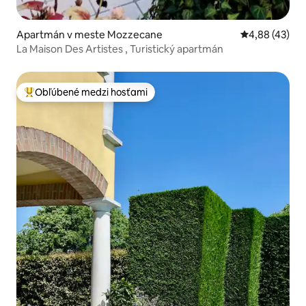
Apartmán v meste Mozzecane
Priemerné oho
4,88 (43)
La Maison Des Artistes , Turistický apartmán
Obľúbené medzi hosťami
Najobľúbenejšie medzi hosťami