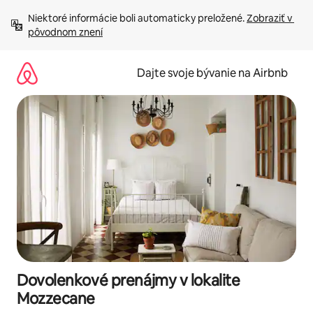
Preskočiť
Niektoré informácie boli automaticky preložené. 
Zobraziť v 
na
pôvodnom znení
obsah.
Dajte svoje bývanie na Airbnb
Dovolenkové prenájmy v lokalite
Mozzecane