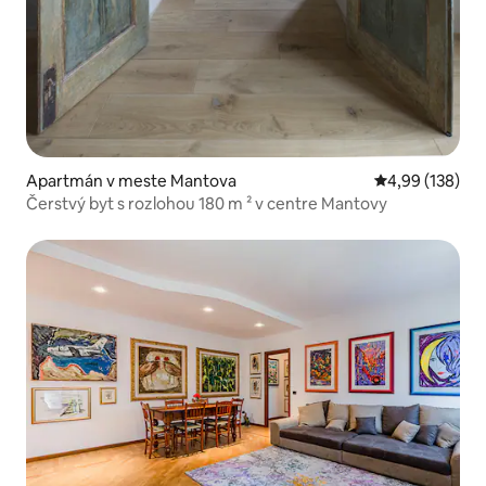
Apartmán v meste Mantova
Priemerné ohod
4,99 (138)
Čerstvý byt s rozlohou 180 m ² v centre Mantovy