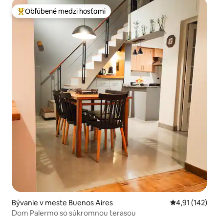
Obľúbené medzi hosťami
Najobľúbenejšie medzi hosťami
Bývanie v meste Buenos Aires
Priemerné oho
4,91 (142)
Dom Palermo so súkromnou terasou