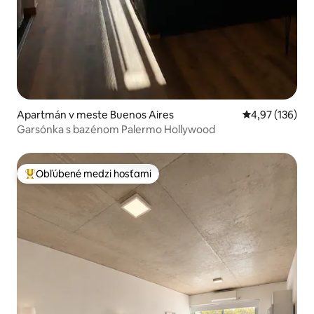
Apartmán v meste Buenos Aires
Priemerné ohod
4,97 (136)
Garsónka s bazénom Palermo Hollywood
Obľúbené medzi hosťami
Najobľúbenejšie medzi hosťami