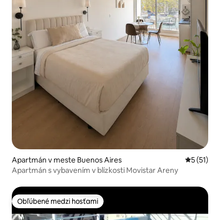
Apartmán v meste Buenos Aires
Priemerné
5 (51)
Apartmán s vybavením v blízkosti Movistar Areny
Obľúbené medzi hosťami
Obľúbené medzi hosťami