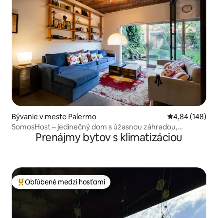
Bývanie v meste Palermo
Priemerné ohod
4,84 (148)
SomosHost – jedinečný dom s úžasnou záhradou,
Prenájmy bytov s klimatizáciou
Palermo
Obľúbené medzi hosťami
Najobľúbenejšie medzi hosťami