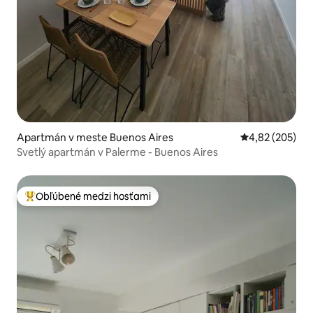
Apartmán v meste Buenos Aires
Priemerné ohod
4,82 (205)
Svetlý apartmán v Palerme - Buenos Aires
Obľúbené medzi hosťami
Najobľúbenejšie medzi hosťami