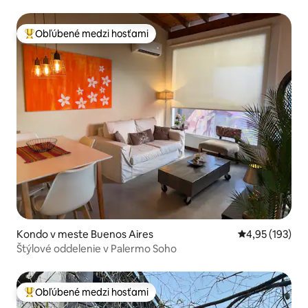
Obľúbené medzi hosťami
Najobľúbenejšie medzi hosťami
Kondo v meste Buenos Aires
Priemerné ohod
4,95 (193)
Štýlové oddelenie v Palermo Soho
Obľúbené medzi hosťami
Najobľúbenejšie medzi hosťami