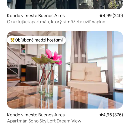
Kondo v meste Buenos Aires
Priemerné ohod
4,99 (240)
Okúzľujúci apartmán, ktorý si môžete užiť naplno
Obľúbené medzi hosťami
Najobľúbenejšie medzi hosťami
Kondo v meste Buenos Aires
Priemerné ohod
4,96 (376)
Apartmán Soho Sky Loft Dream View