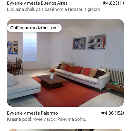
Bývanie v meste Buenos Aires
Priemerné oho
4,82 (111)
Luxusná chalupa s bazénom a terasou s grilom
Obľúbené medzi hosťami
Obľúbené medzi hosťami
Bývanie v meste Palermo
Priemerné ohod
4,86 (152)
Krásne podkrovie v srdci Palerma Soho.