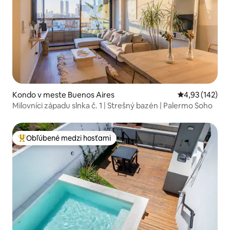
Kondo v meste Buenos Aires
Priemerné ohod
4,93 (142)
Milovníci západu slnka č. 1 | Strešný bazén | Palermo Soho
Obľúbené medzi hosťami
Najobľúbenejšie medzi hosťami