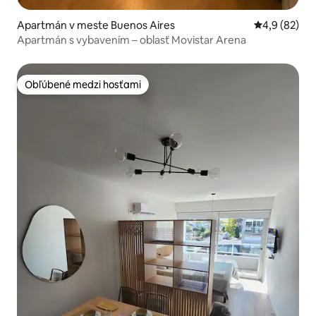
Apartmán v meste Buenos Aires
Priemerné oh
4,9 (82)
Apartmán s vybavením – oblasť Movistar Arena
Obľúbené medzi hosťami
Obľúbené medzi hosťami