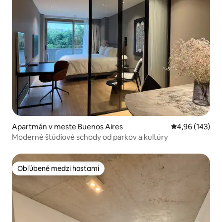
Apartmán v meste Buenos Aires
Priemerné ohod
4,96 (143)
Moderné štúdiové schody od parkov a kultúry
Obľúbené medzi hosťami
Obľúbené medzi hosťami