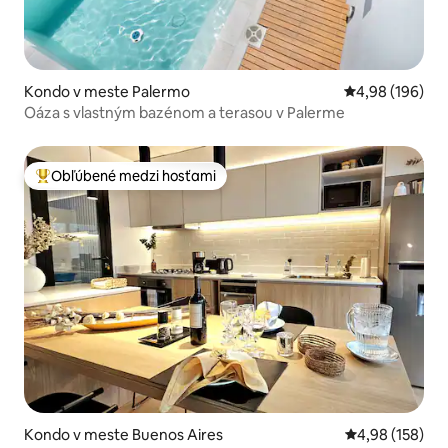
Kondo v meste Palermo
Priemerné ohod
4,98 (196)
Oáza s vlastným bazénom a terasou v Palerme
Obľúbené medzi hosťami
Najobľúbenejšie medzi hosťami
Kondo v meste Buenos Aires
Priemerné ohod
4,98 (158)