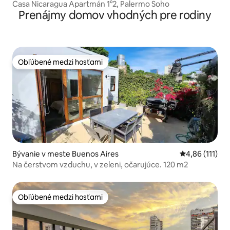
Casa Nicaragua Apartmán 1°2, Palermo Soho
Prenájmy domov vhodných pre rodiny
Obľúbené medzi hosťami
Obľúbené medzi hosťami
Bývanie v meste Buenos Aires
Priemerné oho
4,86 (111)
Na čerstvom vzduchu, v zeleni, očarujúce. 120 m2
Obľúbené medzi hosťami
Obľúbené medzi hosťami