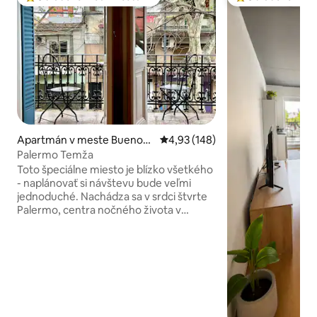
Najobľúbenejšie medzi hosťami
Najobľúbenejšie 
Apartmán v meste Buenos
Priemerné ohodnotenie 4,93 z 5
4,93 (148)
Aires
Palermo Temža
Toto špeciálne miesto je blízko všetkého
- naplánovať si návštevu bude veľmi
jednoduché. Nachádza sa v srdci štvrte
Palermo, centra nočného života v
Buenos Aires. Spojenie s dvoma
stanicami metra, omnibusovými linkami,
taxíkmi a jednou zastávkou Bus Turistico.
Dostane sa k nemu pohodlným
schodiskom. Je to priestranný, svetlý,
dobre vybavený podkrovný byt s
manželskou posteľou King a balkónom