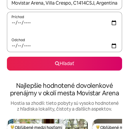
Keď budú výsledky k dispozícii, môžete si ich prechádzať pom
Príchod
Odchod
Hľadať
Najlepšie hodnotené dovolenkové
prenájmy v okolí mesta Movistar Arena
Hostia sa zhodli: tieto pobyty sú vysoko hodnotené
z hľadiska lokality, čistoty a ďalších aspektov.
Obľúbené medzi hosťami
Obľúbené medz