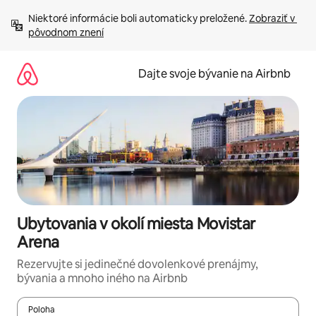
Preskočiť
Niektoré informácie boli automaticky preložené. 
Zobraziť v 
na
pôvodnom znení
obsah.
Dajte svoje bývanie na Airbnb
Ubytovania v okolí miesta Movistar
Arena
Rezervujte si jedinečné dovolenkové prenájmy,
bývania a mnoho iného na Airbnb
Poloha