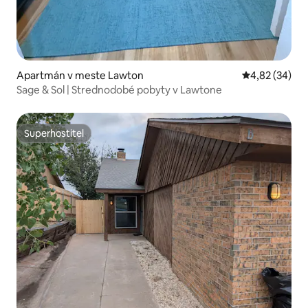
Apartmán v meste Lawton
Priemerné oho
4,82 (34)
Sage & Sol | Strednodobé pobyty v Lawtone
Superhostiteľ
Superhostiteľ