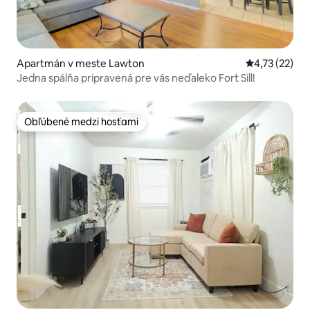
Apartmán v meste Lawton
Priemerné oh
4,73 (22)
Jedna spálňa pripravená pre vás neďaleko Fort Sill!
Obľúbené medzi hosťami
Obľúbené medzi hosťami