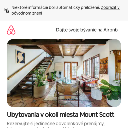
Preskočiť
Niektoré informácie boli automaticky preložené. 
Zobraziť v 
na
pôvodnom znení
obsah.
Dajte svoje bývanie na Airbnb
Ubytovania v okolí miesta Mount Scott
Rezervujte si jedinečné dovolenkové prenájmy,