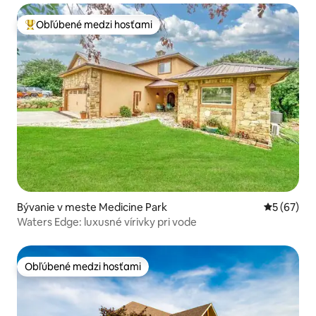
Obľúbené medzi hosťami
Najobľúbenejšie medzi hosťami
Bývanie v meste Medicine Park
Priemerné 
5 (67)
Waters Edge: luxusné vírivky pri vode
Obľúbené medzi hosťami
Obľúbené medzi hosťami