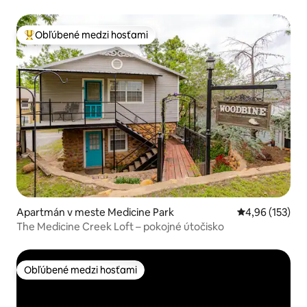
Obľúbené medzi hosťami
Najobľúbenejšie medzi hosťami
Apartmán v meste Medicine Park
Priemerné ohod
4,96 (153)
The Medicine Creek Loft – pokojné útočisko
Obľúbené medzi hosťami
Obľúbené medzi hosťami