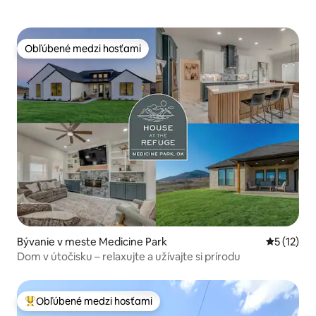
Obľúbené medzi hosťami
Obľúbené medzi hosťami
Bývanie v meste Medicine Park
Priemerné
5 (12)
Dom v útočisku – relaxujte a užívajte si prírodu
Obľúbené medzi hosťami
Najobľúbenejšie medzi hosťami