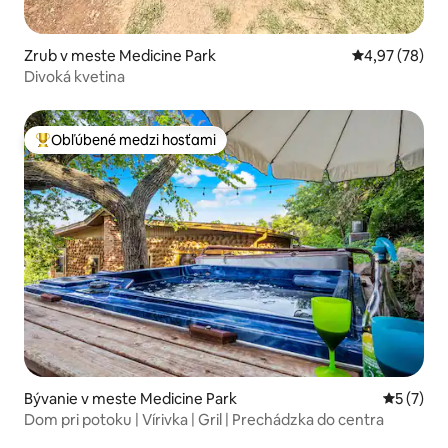
Zrub v meste Medicine Park
Priemerné oho
4,97 (78)
Divoká kvetina
Obľúbené medzi hosťami
Najobľúbenejšie medzi hosťami
Bývanie v meste Medicine Park
Priemerné
5 (7)
Dom pri potoku | Vírivka | Gril | Prechádzka do centra