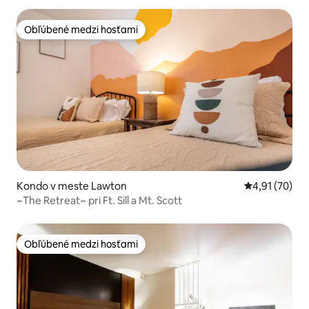
Obľúbené medzi hosťami
Obľúbené medzi hosťami
Kondo v meste Lawton
Priemerné oho
4,91 (70)
~The Retreat~ pri Ft. Sill a Mt. Scott
Obľúbené medzi hosťami
Obľúbené medzi hosťami