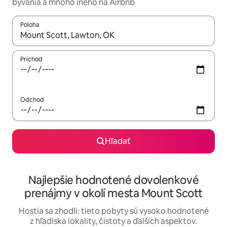
bývania a mnoho iného na Airbnb
Poloha
Keď budú výsledky k dispozícii, môžete si ich prechádzať pom
Príchod
Odchod
Hľadať
Najlepšie hodnotené dovolenkové
prenájmy v okolí mesta Mount Scott
Hostia sa zhodli: tieto pobyty sú vysoko hodnotené
z hľadiska lokality, čistoty a ďalších aspektov.