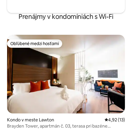
Prenájmy v kondomíniách s Wi-Fi
Obľúbené medzi hosťami
Obľúbené medzi hosťami
Kondo v meste Lawton
Priemerné oh
4,92 (13)
Brayden Tower, apartmán č. 03, terasa pri bazéne
s priamym prístupom