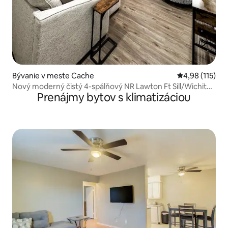
Bývanie v meste Cache
Priemerné oho
4,98 (115)
Nový moderný čistý 4-spálňový NR Lawton Ft Sill/Wichita
Prenájmy bytov s klimatizáciou
Mts