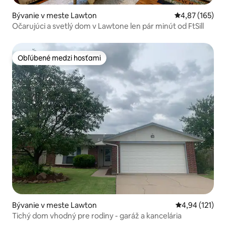
Bývanie v meste Lawton
Priemerné ohod
4,87 (165)
Očarujúci a svetlý dom v Lawtone len pár minút od FtSill
Obľúbené medzi hosťami
Obľúbené medzi hosťami
Bývanie v meste Lawton
Priemerné oho
4,94 (121)
Tichý dom vhodný pre rodiny - garáž a kancelária