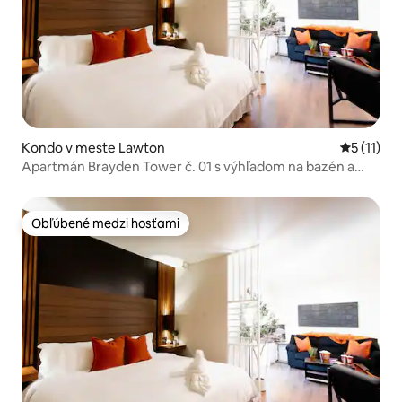
Kondo v meste Lawton
Priemerné
5 (11)
Apartmán Brayden Tower č. 01 s výhľadom na bazén a
vonkajšou terasou
Obľúbené medzi hosťami
Obľúbené medzi hosťami