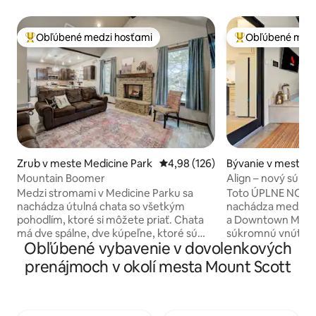
Obľúbené medzi hosťami
Obľúbené medz
Najobľúbenejšie medzi hosťami
Najobľúbenejšie 
Zrub v meste Medicine Park
Priemerné ohodnotenie 4,98 z 5
4,98 (126)
Bývanie v meste M
ark
Mountain Boomer
Align – nový súkr
vírivka a sauna
Medzi stromami v Medicine Parku sa
Toto ÚPLNE NOVÉ 
nachádza útulná chata so všetkým
nachádza medzi Wi
pohodlím, ktoré si môžete priať. Chata
a Downtown Medic
má dve spálne, dve kúpeľne, ktoré sú
súkromnú vnútorn
Obľúbené vybavenie v dovolenkových
ideálne umiestnené pre maximálne
súkromnú saunu, p
súkromie. Medicine Park susedí s
manželskou posteľ
prenájmoch v okolí mesta Mount Scott
pohorím Wichita a ponúka turistiku,
sprchami a balkón
bicyklovanie, rybolov, jazdu na kajaku a
Potrebujete viac m
pozorovanie vtákov. Posaďte sa,
osôb. Rezervujte 
oddýchnite si a vychutnajte si čerstvý
istom objekte v u