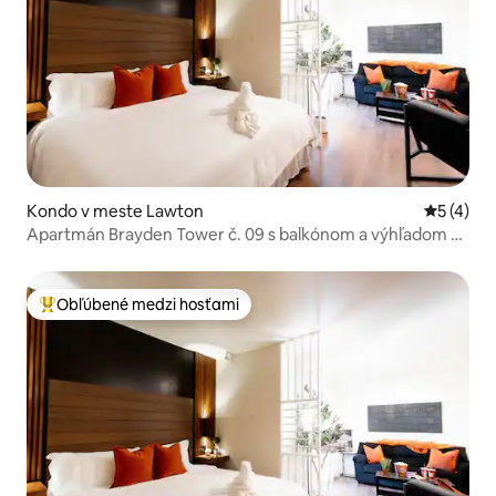
Kondo v meste Lawton
Priemerné
5 (4)
Apartmán Brayden Tower č. 09 s balkónom a výhľadom na
bazén
Obľúbené medzi hosťami
Najobľúbenejšie medzi hosťami