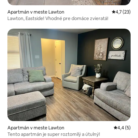
Apartmán v meste Lawton
Priemerné o
4,7 (23)
Lawton, Eastside! Vhodné pre domáce zvieratá!
Apartmán v meste Lawton
Priemerné 
4,4 (5)
Tento apartmán je super roztomilý a útulný!