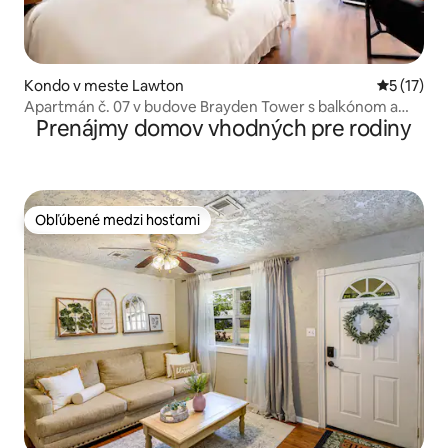
Kondo v meste Lawton
Priemerné
5 (17)
Apartmán č. 07 v budove Brayden Tower s balkónom a
Prenájmy domov vhodných pre rodiny
výhľadom na bazén
Obľúbené medzi hosťami
Obľúbené medzi hosťami