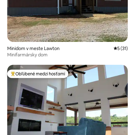
Minidom v meste Lawton
Priemerné
5 (31)
Minifarmársky dom
Obľúbené medzi hosťami
Najobľúbenejšie medzi hosťami