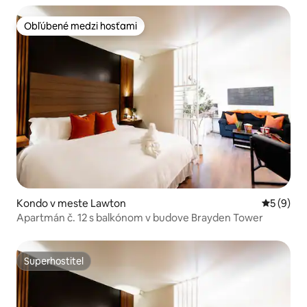
Obľúbené medzi hosťami
Obľúbené medzi hosťami
Kondo v meste Lawton
Priemerné
5 (9)
Apartmán č. 12 s balkónom v budove Brayden Tower
Superhostiteľ
Superhostiteľ