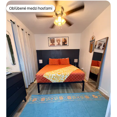
Obľúbené medzi hosťami
Obľúbené medzi hosťami