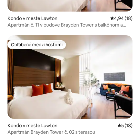
Kondo v meste Lawton
Priemerné oho
4,94 (18)
Apartmán č. 11 v budove Brayden Tower s balkónom a
výhľadom na bazén
Obľúbené medzi hosťami
Obľúbené medzi hosťami
Kondo v meste Lawton
Priemerné 
5 (18)
Apartmán Brayden Tower č. 02 s terasou