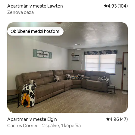
Apartmán v meste Lawton
Priemerné ohod
4,93 (104)
Zenová oáza
Obľúbené medzi hosťami
Obľúbené medzi hosťami
Apartmán v meste Elgin
Priemerné oho
4,96 (47)
Cactus Corner – 2 spálne, 1 kúpeľňa