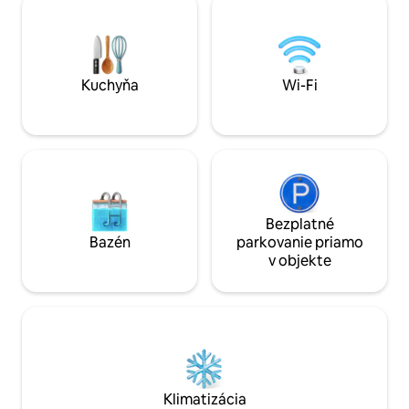
vzduch alebo preskúmajte blízke trasy
Balance 5 minút 
pre nové dobrodružstvá. Toto je ideálne
Medicine Park 6 mi
miesto na oddych od každodennej rutiny
Lawtonka 6 minút
a na vytvorenie trvalých spomienok,
pohoria Wichita 15 
ktoré si budete navždy vážiť.
20 minút jazdy do
Kuchyňa
Wi-Fi
Bezplatné
Bazén
parkovanie priamo
v objekte
Klimatizácia