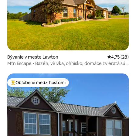
Bývanie v meste Lawton
Priemerné oho
4,75 (28)
Mtn Escape • Bazén, vírivka, ohnisko, domáce zvieratá sú
vítané!
Obľúbené medzi hosťami
Najobľúbenejšie medzi hosťami