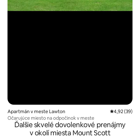
Apartmán v meste Lawton
Priemerné oho
4,92 (39)
Očarujúce miesto na odpočinok v meste
Ďalšie skvelé dovolenkové prenájmy
v okolí miesta Mount Scott