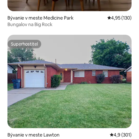
Bývanie v meste Medicine Park
Priemerné ohod
4,95 (130)
Bungalov na Big Rock
Superhostiteľ
Superhostiteľ
Bývanie v meste Lawton
Priemerné oho
4,9 (301)