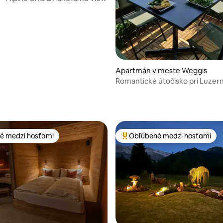
Apartmán v meste Weggis
Romantické útočisko pri Luze
jazere neďaleko hory Rigi
é medzi hosťami
Obľúbené medzi hosťami
é medzi hosťami
Najobľúbenejšie medzi hosťami