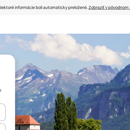
iektoré informácie boli automaticky preložené. 
Zobraziť v pôvodnom 
a
rechádzať pomocou klávesov so šípkami nahor a nadol alebo ich pres