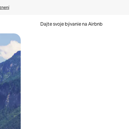
znení
Dajte svoje bývanie na Airbnb
kúmať pomocou dotykových gest či potiahnutia prstom.