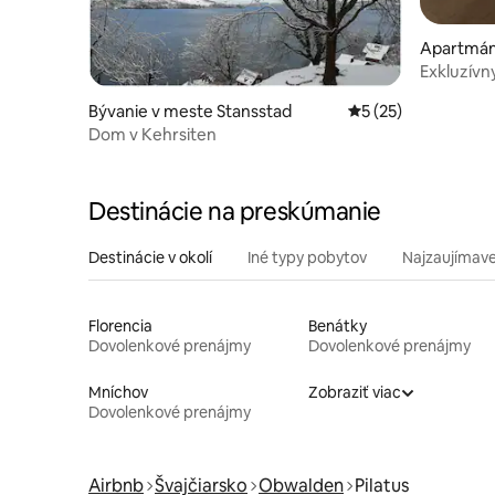
Apartmán
Exkluzív
v Lucern
Bývanie v meste Stansstad
Priemerné ohodnote
5 (25)
Dom v Kehrsiten
Destinácie na preskúmanie
Destinácie v okolí
Iné typy pobytov
Najzaujímave
Florencia
Benátky
Dovolenkové prenájmy
Dovolenkové prenájmy
Mníchov
Zobraziť viac
Dovolenkové prenájmy
Airbnb
Švajčiarsko
Obwalden
Pilatus