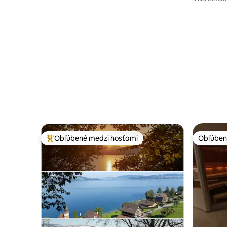
Obľúbené medzi hosťami
Obľúben
Najobľúbenejšie medzi hosťami
Obľúben