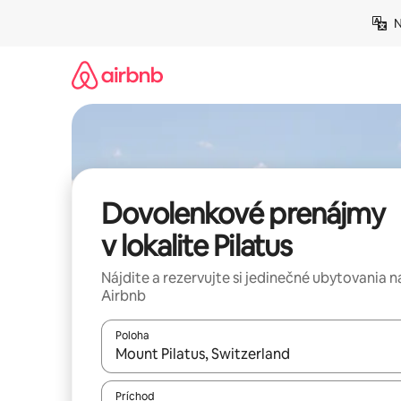
Preskočiť
N
na
obsah.
Dovolenkové prenájmy
v lokalite Pilatus
Nájdite a rezervujte si jedinečné ubytovania n
Airbnb
Poloha
Keď budú výsledky k dispozícii, môžete si ich p
Príchod