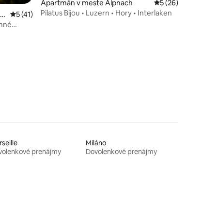
Apartmán v meste Alpnach
Priemerné ohodnot
5 (26)
Pilatus Bijou • Luzern • Hory • Interlaken
en
Priemerné ohodnotenie 5 z 5, počet hodnotení: 41
5 (41)
otení: 63
omné
seille
Miláno
volenkové prenájmy
Dovolenkové prenájmy