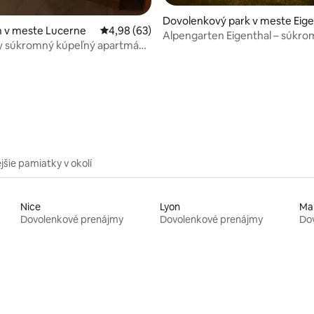
Dovolenkový park v meste Eig
 v meste Lucerne
Priemerné ohodnotenie 4,98 z 5, počet hodn
4,98 (63)
thal
Alpengarten Eigenthal – súkr
ny súkromný kúpeľný apartmán
wellness útočisko
e
nie 5 z 5, počet hodnotení: 25
jšie pamiatky v okolí
Nice
Lyon
Mar
Dovolenkové prenájmy
Dovolenkové prenájmy
Do