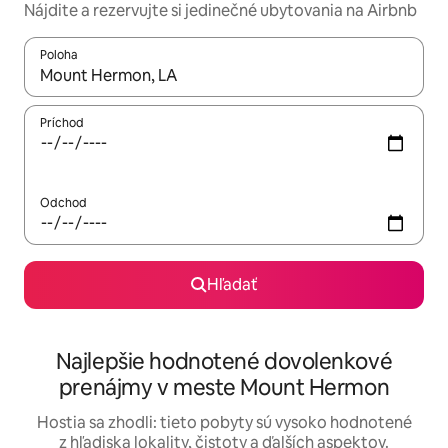
Nájdite a rezervujte si jedinečné ubytovania na Airbnb
Poloha
Keď budú výsledky k dispozícii, môžete si ich prechádzať pom
Príchod
Odchod
Hľadať
Najlepšie hodnotené dovolenkové
prenájmy v meste Mount Hermon
Hostia sa zhodli: tieto pobyty sú vysoko hodnotené
z hľadiska lokality, čistoty a ďalších aspektov.