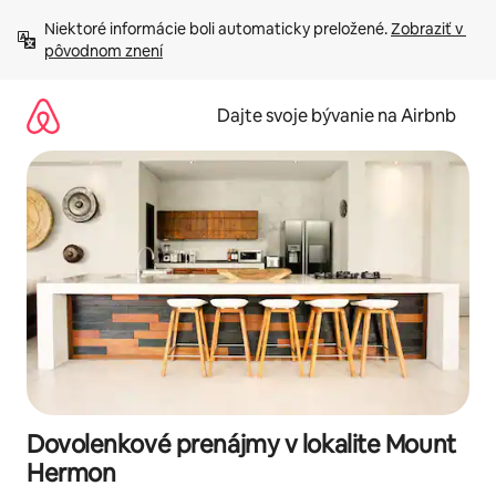
Preskočiť
Niektoré informácie boli automaticky preložené. 
Zobraziť v 
na
pôvodnom znení
obsah.
Dajte svoje bývanie na Airbnb
Dovolenkové prenájmy v lokalite Mount
Hermon