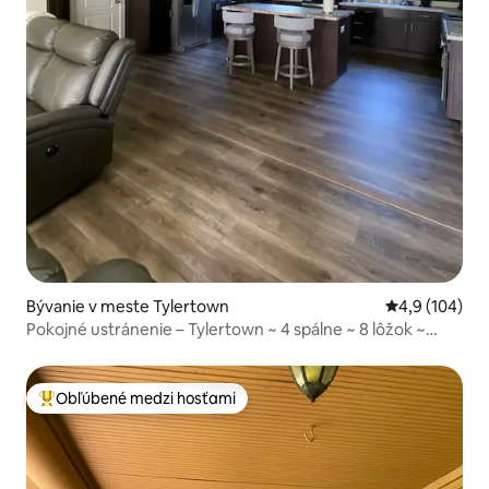
Bývanie v meste Tylertown
Priemerné oho
4,9 (104)
Pokojné ustránenie – Tylertown ~ 4 spálne ~ 8 lôžok ~
oplotené
Obľúbené medzi hosťami
Najobľúbenejšie medzi hosťami