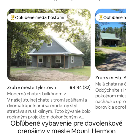
Obľúbené medzi hosťami
Obľúbené medz
Najobľúbenejšie medzi hosťami
Najobľúbenejšie 
Zrub v meste Amit
Malá chata na čaj
Zrub v meste Tylertown
Priemerné ohodnotenie 4,94 z 
4,94 (32)
Oddýchnite si na 
Moderná chata s balkónom v
pokojnom mieste n
súkromnom vidieckom prostredí
V našej útulnej chate s tromi spálňami a
nachádza uprostre
dvoma kúpeľňami sa moderný štýl
borovíc a oproti je
stretáva s rustikálnym. Toto bývanie bolo
Louisiane. Táto ch
rodinným projektom dokončeným v
poschodovými pos
Obľúbené vybavenie pre dovolenkové
roku 2025. Medzi vlastné detaily patria
posteľou. Na prízemí je samostatná
stropy na prízemí s prekrývajúcimi sa
prenájmy v meste Mount Hermon
spálňa s manželskou pos