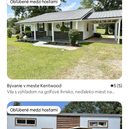
Obľúbené medzi hosťami
Obľúbené medzi hosťami
Bývanie v meste Kentwood
Priemerné
5 (5)
Vila s výhľadom na golfové ihrisko, neďaleko miest na
usporiadanie svadieb.
Obľúbené medzi hosťami
Obľúbené medzi hosťami