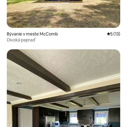
Bývanie v meste McComb
Priemerné
5 (13)
Divoká papraď