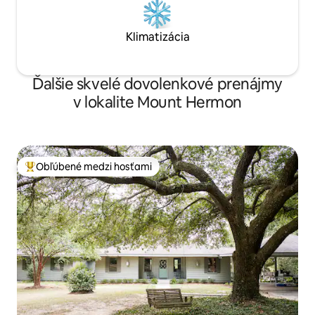
Klimatizácia
Ďalšie skvelé dovolenkové prenájmy
v lokalite Mount Hermon
Obľúbené medzi hosťami
Najobľúbenejšie medzi hosťami