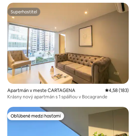
Superhostiteľ
Superhostiteľ
Apartmán v meste CARTAGENA
Priemerné ohod
4,58 (183)
Krásny nový apartmán s 1 spálňou v Bocagrande
Obľúbené medzi hosťami
Obľúbené medzi hosťami