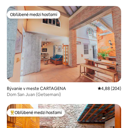
Obľúbené medzi hosťami
Obľúbené medzi hosťami
Bývanie v meste CARTAGENA
Priemerné ohod
4,88 (204)
Dom San Juan (Getsemani)
Obľúbené medzi hosťami
Najobľúbenejšie medzi hosťami