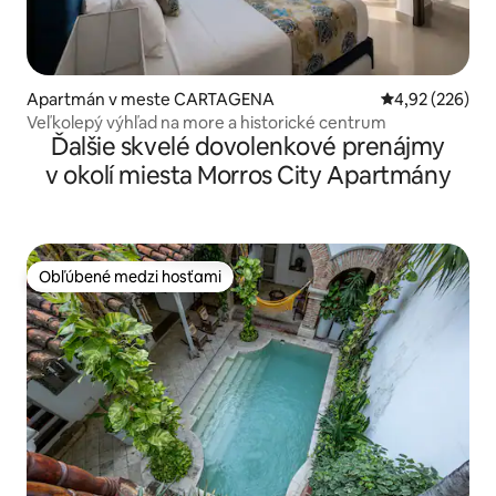
Apartmán v meste CARTAGENA
Priemerné ohod
4,92 (226)
Veľkolepý výhľad na more a historické centrum
Ďalšie skvelé dovolenkové prenájmy
v okolí miesta Morros City Apartmány
Obľúbené medzi hosťami
Obľúbené medzi hosťami