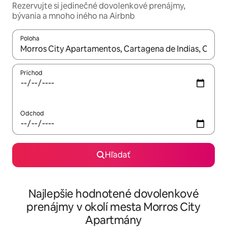
Rezervujte si jedinečné dovolenkové prenájmy,
bývania a mnoho iného na Airbnb
Poloha
Keď budú výsledky k dispozícii, môžete si ich prechádzať pom
Príchod
Odchod
Hľadať
Najlepšie hodnotené dovolenkové
prenájmy v okolí mesta Morros City
Apartmány