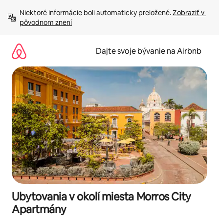
Preskočiť
Niektoré informácie boli automaticky preložené. 
Zobraziť v 
na
pôvodnom znení
obsah.
Dajte svoje bývanie na Airbnb
Ubytovania v okolí miesta Morros City
Apartmány