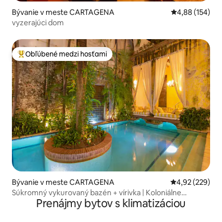
Bývanie v meste CARTAGENA
Priemerné ohod
4,88 (154)
vyzerajúci dom
Obľúbené medzi hosťami
Najobľúbenejšie medzi hosťami
Bývanie v meste CARTAGENA
Priemerné ohod
4,92 (229)
Súkromný vykurovaný bazén + vírivka | Koloniálne
Prenájmy bytov s klimatizáciou
opevnené mesto