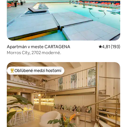
Apartmán v meste CARTAGENA
Priemerné oho
4,81 (193)
Morros City, 2702 moderné.
Obľúbené medzi hosťami
Najobľúbenejšie medzi hosťami