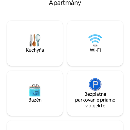
Starého Mesta, miesta svetového
Apartmány
vybavenú kuchyňu,
dedičstva UNESCO. Budova má veľa
Rýchle Wi-Fi. Lux
vybavenia, ktoré si môžete vychutnať,
vírivka, turecký kú
nádherný bazén na pláži, kabíny, vírivku,
Bezplatné parkova
posilňovňu, nonstop bezpečnostnú
alebo cestujúcich, 
službu. *Budova nepovoľuje
prémiové miesto 
návštevníkov, len registrovaných hostí.
výhľadom v najex
turistickom centr
Kuchyňa
Wi-Fi
Bezplatné
Bazén
parkovanie priamo
v objekte