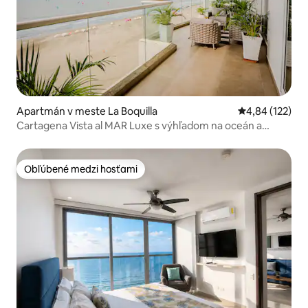
Apartmán v meste La Boquilla
Priemerné ohod
4,84 (122)
Cartagena Vista al MAR Luxe s výhľadom na oceán a
pláž/10 osôb
Obľúbené medzi hosťami
Obľúbené medzi hosťami