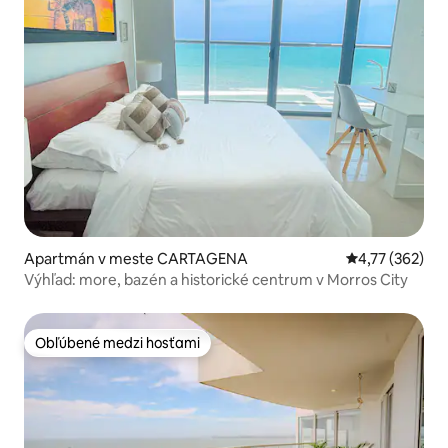
Apartmán v meste CARTAGENA
Priemerné ohod
4,77 (362)
Výhľad: more, bazén a historické centrum v Morros City
Obľúbené medzi hosťami
Obľúbené medzi hosťami