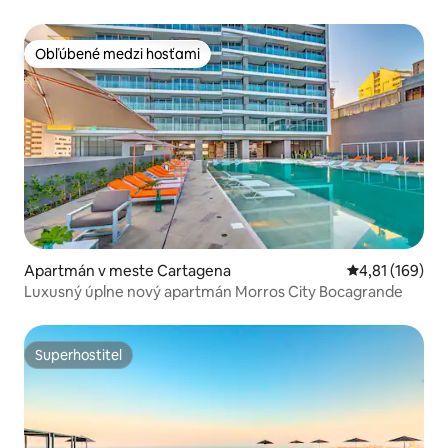
Obľúbené medzi hosťami
Obľúbené medzi hosťami
Apartmán v meste Cartagena
Priemerné ohod
4,81 (169)
Luxusný úplne nový apartmán Morros City Bocagrande
Superhostiteľ
Superhostiteľ