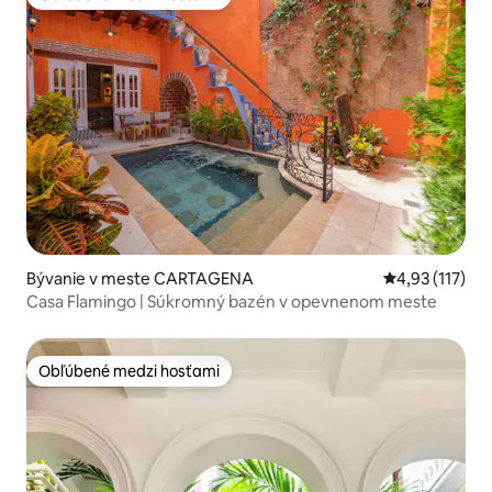
Obľúbené medzi hosťami
Bývanie v meste CARTAGENA
Priemerné oho
4,93 (117)
Casa Flamingo | Súkromný bazén v opevnenom meste
Obľúbené medzi hosťami
Obľúbené medzi hosťami