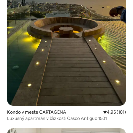
Kondo v meste CARTAGENA
Priemerné oho
4,95 (101)
Luxusný apartmán v blízkosti Casco Antiguo 1501