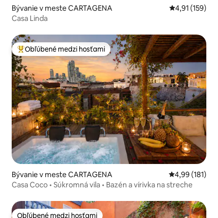
Bývanie v meste CARTAGENA
Priemerné oho
4,91 (159)
Casa Linda
Obľúbené medzi hosťami
Najobľúbenejšie medzi hosťami
Bývanie v meste CARTAGENA
Priemerné ohod
4,99 (181)
Casa Coco • Súkromná vila • Bazén a vírivka na streche
Obľúbené medzi hosťami