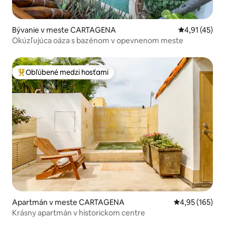
Bývanie v meste CARTAGENA
Priemerné oh
4,91 (45)
Okúzľujúca oáza s bazénom v opevnenom meste
Obľúbené medzi hosťami
Najobľúbenejšie medzi hosťami
Apartmán v meste CARTAGENA
Priemerné ohod
4,95 (165)
Krásny apartmán v historickom centre