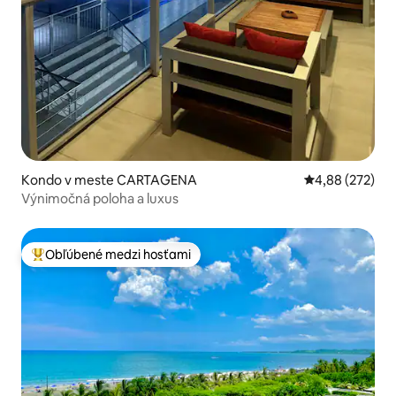
Kondo v meste CARTAGENA
Priemerné ohod
4,88 (272)
Výnimočná poloha a luxus
Obľúbené medzi hosťami
Najobľúbenejšie medzi hosťami