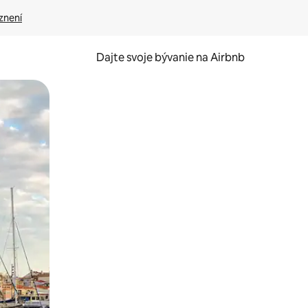
znení
Dajte svoje bývanie na Airbnb
kúmať pomocou dotykových gest či potiahnutia prstom.