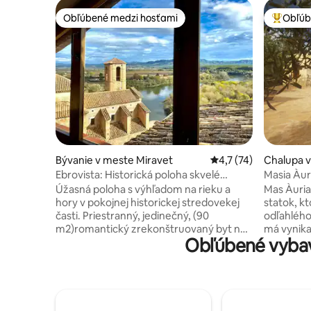
Obľúbené medzi hosťami
Obľúb
Obľúbené medzi hosťami
Najobľúb
Bývanie v meste Miravet
Priemerné ohodnoteni
4,7 (74)
Chalupa v
Ebrovista: Historická poloha skvelé
Masia Àur
výhľady
Úžasná poloha s výhľadom na rieku a
Mas Àuria
hory v pokojnej historickej stredovekej
statok, k
časti. Priestranný, jedinečný, (90
odľahlého
m2)romantický zrekonštruovaný byt na
má vynika
Obľúbené vybav
prvom a druhom poschodí; 2 spálne,
Massif del
jednoduchá živá kuchyňa. Úžasné horské
idylické 
a riečne túry priamo od domu (GR99) a 5
si dlhých
minút chôdze od námestia, rieky a
obrovsko
terasy. Pre milovníkov prírody a prácu na
panstve. E
diaľku.(Wi-Fi) Klimatizácia a kúrenie.
statok s 