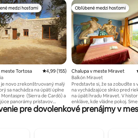
ené medzi hosťami
Obľúbené medzi hosťami
enejšie medzi hosťami
Obľúbené medzi hosťami
e 4,7 z 5, počet hodnotení: 74
 meste Tortosa
Priemerné ohodnotenie 4,99 z 5, počet hodn
4,99 (155)
Chalupa v meste Miravet
ia
Balkón Miravet
 je novo zrekonštruovaný malý
Predstavte si, že sa zobudíte 
torý sa nachádza na úpätí úplne
na vychádzajúce slnko pred rie
 Montaspre (Sierra de Cardó) a
na úpätí hradu Miravet. V histor
júce panorámy prístavov
enkláve, kde vládne pokoj. Sme Aurelio a
enie pre dovolenkové prenájmy v mes
s a delty rieky Ebro. Je to
Joaquim a pozývame vás, aby ste
miesto na oddych a vychutnanie
útulný exkluzívny apartmán s 
 prechádzok pri západe slnka na
izbou, vlastnou kúpeľňou, kuc
m storočnom olivovom
kútom, terasou a záhradou. Zobuďte sa s
l Mas de Àuria je ekologický
vtákmi, relaxujte pri čítaní pod
vynikajúcou rustikálnou
vedľa ekologického bazéna. Užite si