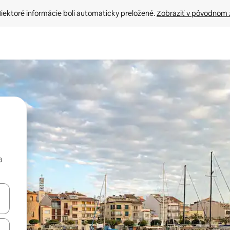
iektoré informácie boli automaticky preložené. 
Zobraziť v pôvodnom 
a
rechádzať pomocou klávesov so šípkami nahor a nadol alebo ich pres