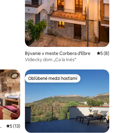
Bývanie v meste Corbera d'Ebre
Priemerné ohodno
5 (8)
Vidiecky dom „Ca la Inés“
Obľúbené medzi hosťami
Obľúbené medzi hosťami
otení: 50
La
Priemerné ohodnotenie 5 z 5, počet hodnotení: 13
5 (13)