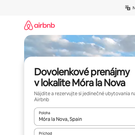
Preskočiť
N
na
obsah.
Dovolenkové prenájmy
v lokalite Móra la Nova
Nájdite a rezervujte si jedinečné ubytovania n
Airbnb
Poloha
Keď budú výsledky k dispozícii, môžete si ich p
Príchod