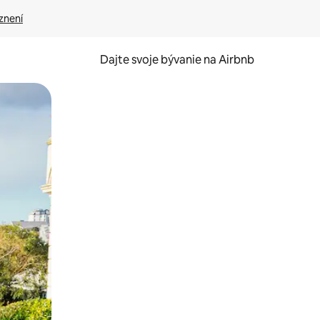
znení
Dajte svoje bývanie na Airbnb
kúmať pomocou dotykových gest či potiahnutia prstom.