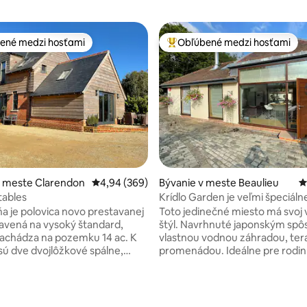
ené medzi hosťami
Obľúbené medzi hosťami
enejšie medzi hosťami
Najobľúbenejšie medzi hosťami
v meste Clarendon
Priemerné ohodnotenie 4,94 z 5, počet hodno
4,94 (369)
Bývanie v meste Beaulieu
P
tables
Krídlo Garden je veľmi špeciál
miesto
ňa je polovica novo prestavanej
Toto jedinečné miesto má svoj 
avená na vysoký štandard,
štýl. Navrhnuté japonským spôsobom s
nachádza na pozemku 14 ac. K
vlastnou vodnou záhradou, ter
 sú dve dvojlôžkové spálne,
promenádou. Ideálne pre rodinu
lastnou kúpeľňou a samostatná
ktoré si zamilujú záhradné krídlo
 mokrej izby. Hlavná spálňa
prístup do japonskej vodnej zá
skú posteľ , druhá spálňa plnú
spálňa 3+4 má nechránené sch
ie 5 z 5, počet hodnotení: 175
vú posteľnú bielizeň je 100%
nepoužiteľným poschodovým 