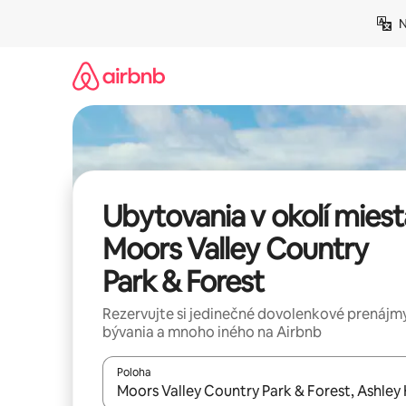
Preskočiť
N
na
obsah.
Ubytovania v okolí miest
Moors Valley Country
Park & Forest
Rezervujte si jedinečné dovolenkové prenájmy
bývania a mnoho iného na Airbnb
Poloha
Keď budú výsledky k dispozícii, môžete si ich p