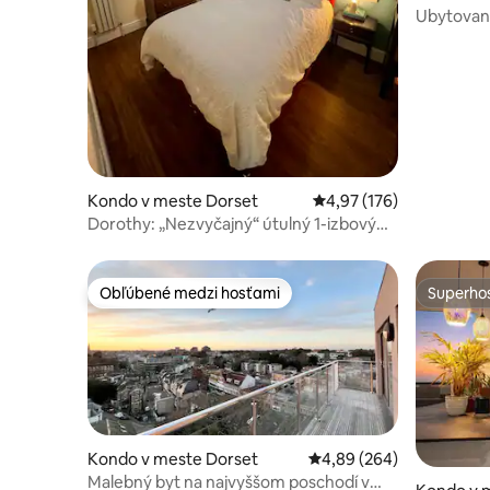
Ubytovani
na more –
Kondo v meste Dorset
Priemerné ohodnotenie 
4,97 (176)
Dorothy: „Nezvyčajný“ útulný 1-izbový
apartmán 1,6 km od Quay
Obľúbené medzi hosťami
Superhos
Obľúbené medzi hosťami
Superhos
Kondo v meste Dorset
Priemerné ohodnotenie 
4,89 (264)
Malebný byt na najvyššom poschodí v