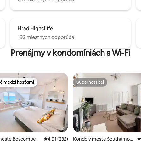
Hrad Highcliffe
192 miestnych odporúča
Prenájmy v kondomíniách s Wi-Fi
é medzi hosťami
Superhostiteľ
é medzi hosťami
Superhostiteľ
meste Boscombe
Priemerné ohodnotenie 4,91 z 5, počet hodn
4,91 (232)
Kondo v meste Southampto
P