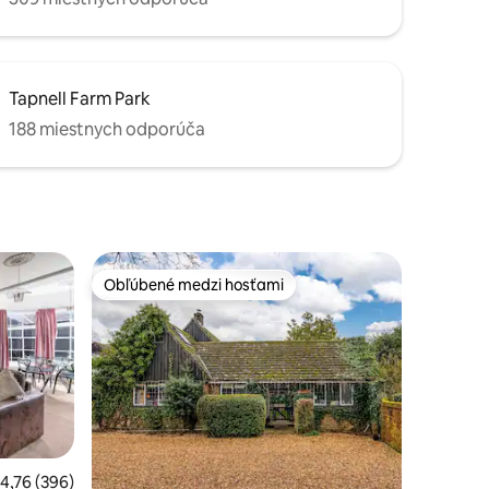
Tapnell Farm Park
188 miestnych odporúča
Obľúbené medzi hosťami
Obľúbené medzi hosťami
otení: 232
riemerné ohodnotenie 4,76 z 5, počet hodnotení: 396
4,76 (396)