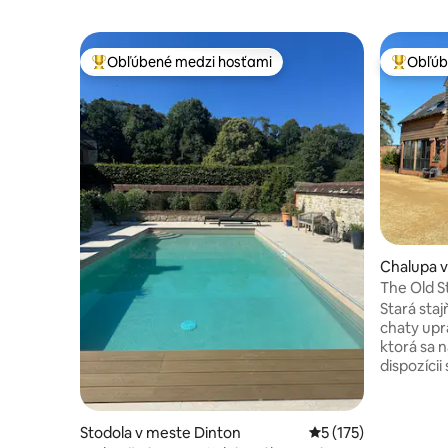
Obľúbené medzi hosťami
Obľúb
Najobľúbenejšie medzi hosťami
Najobľúb
Chalupa 
The Old S
Stará staj
chaty upr
ktorá sa 
dispozícii
jedna s v
sprchovací kút
má manžel
Stodola v meste Dinton
Priemerné ohodnoten
5 (175)
dvojlôžko