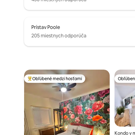
Prístav Poole
205 miestnych odporúča
Obľúbené medzi hosťami
Obľúben
Najobľúbenejšie medzi hosťami
Obľúben
Kondo v 