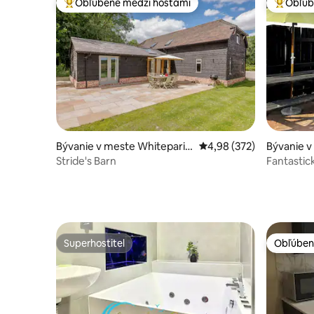
Obľúbené medzi hosťami
Obľúb
Najobľúbenejšie medzi hosťami
Najobľúb
Bývanie v meste Whiteparis
Priemerné ohodnotenie 
4,98 (372)
Bývanie 
h
Stride's Barn
Fantastic
New Fore
Superhostiteľ
Obľúben
Superhostiteľ
Obľúben