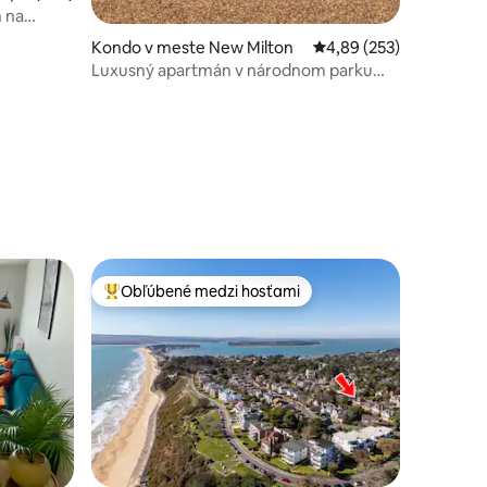
 na
Kondo v meste New Milton
Priemerné ohodnotenie 
4,89 (253)
Luxusný apartmán v národnom parku
New Forest
Obľúbené medzi hosťami
Najobľúbenejšie medzi hosťami