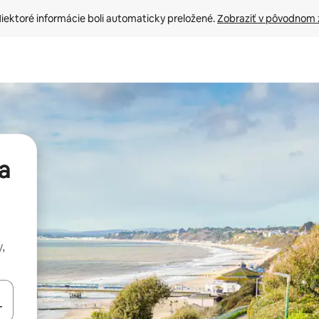
iektoré informácie boli automaticky preložené. 
Zobraziť v pôvodnom 
a
,
rechádzať pomocou klávesov so šípkami nahor a nadol alebo ich pres