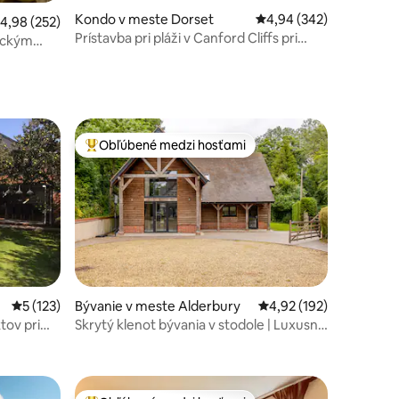
tení: 104
Kondo v meste Dorset
Priemerné ohodnotenie 
4,94 (342)
riemerné ohodnotenie 4,98 z 5, počet hodnotení: 252
4,98 (252)
Prístavba pri pláži v Canford Cliffs pri
ickým
Sandbanks
Obľúbené medzi hosťami
Najobľúbenejšie medzi hosťami
Priemerné ohodnotenie 5 z 5, počet hodnotení: 123
5 (123)
Bývanie v meste Alderbury
Priemerné ohodnotenie
4,92 (192)
tov pri
Skrytý klenot bývania v stodole | Luxusné
tení: 292
bývanie | Minúty od mesta