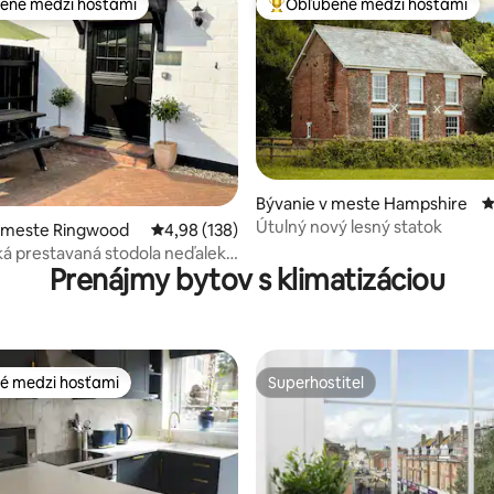
ené medzi hosťami
Obľúbené medzi hosťami
enejšie medzi hosťami
Najobľúbenejšie medzi hosťami
Bývanie v meste Hampshire
P
Útulný nový lesný statok
4,98 z 5, počet hodnotení: 372
v meste Ringwood
Priemerné ohodnotenie 4,98 z 5, počet hodno
4,98 (138)
ká prestavaná stodola neďaleko
Prenájmy bytov s klimatizáciou
st
é medzi hosťami
Superhostiteľ
é medzi hosťami
Superhostiteľ