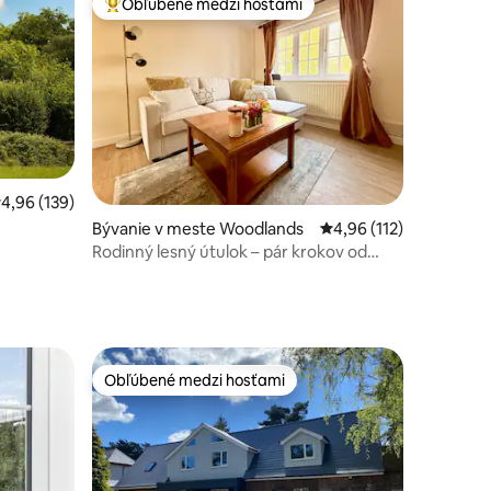
Obľúbené medzi hosťami
Najobľúbenejšie medzi hosťami
riemerné ohodnotenie 4,96 z 5, počet hodnotení: 139
4,96 (139)
tení: 138
Bývanie v meste Woodlands
Priemerné ohodnotenie
4,96 (112)
Rodinný lesný útulok – pár krokov od
Paultons Parku
Obľúbené medzi hosťami
Obľúbené medzi hosťami