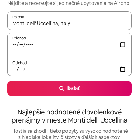
Nájdite a rezervujte si jedinečné ubytovania na Airbnb
Poloha
Keď budú výsledky k dispozícii, môžete si ich prechádzať pom
Príchod
Odchod
Hľadať
Najlepšie hodnotené dovolenkové
prenájmy v meste Monti dell' Uccellina
Hostia sa zhodli: tieto pobyty sú vysoko hodnotené
z hľadiska lokality, čistoty a ďalších aspektov.