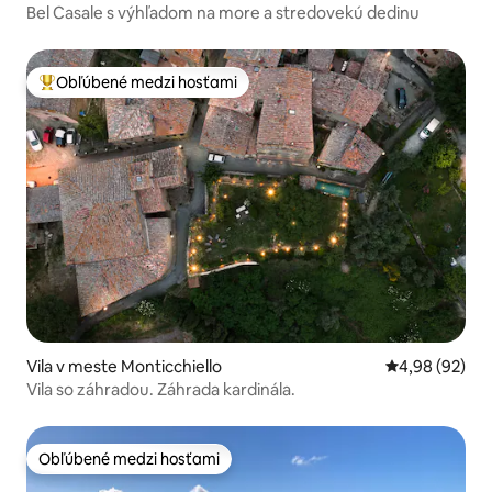
Bel Casale s výhľadom na more a stredovekú dedinu
Obľúbené medzi hosťami
Najobľúbenejšie medzi hosťami
Vila v meste Monticchiello
Priemerné oho
4,98 (92)
Vila so záhradou. Záhrada kardinála.
Obľúbené medzi hosťami
Obľúbené medzi hosťami