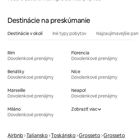
Destinácie na preskúmanie
Destinácie v okolí
Iné typy pobytov
Najzaujímavejšie pami
Rím
Florencia
Dovolenkové prenájmy
Dovolenkové prenájmy
Benátky
Nice
Dovolenkové prenájmy
Dovolenkové prenájmy
Marseille
Neapol
Dovolenkové prenájmy
Dovolenkové prenájmy
Miláno
Zobraziť viac
Dovolenkové prenájmy
Airbnb
Taliansko
Toskánsko
Grosseto
Grosseto