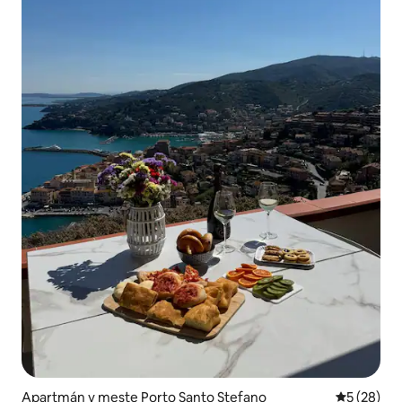
Apartmán v meste Porto Santo Stefano
Priemerné 
5 (28)