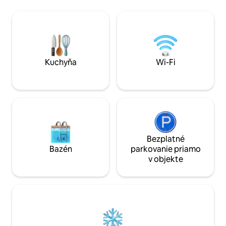
pekná záhrada vzd
najkvalitnejšími posteľami a vlastnou
si môžete vychut
kúpeľňou. Obývacia izba s okennými
ochutnávku vína al
stenami, pohodlné pohovky,
všetkých hostí na
profesionálna kuchyňa na vlastné
19.00 hod., ak si t
použitie. Môžeme pre vás zabezpečiť
dostatočnom predstihu Veľké 
návštevy vinárstva a ochutnávky, kurzy
parkovisko vzdial
varenia a súkromné večere. NOVÁ
Kuchyňa
Wi-Fi
vírivka s výhľadom na zelený vrchol
kopca! Zažite Toskánsko ako miestny
obyvateľ s miestnym hostiteľom!
Bezplatné
Bazén
parkovanie priamo
v objekte