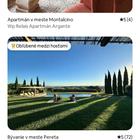
Apartmán v meste Montalcino
Priemerné
5 (4)
Wp Relais Apartmán Argante
Obľúbené medzi hosťami
Najobľúbenejšie medzi hosťami
Bývanie v meste Pereta
Priemerné 
5 (72)