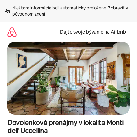
Preskočiť
Niektoré informácie boli automaticky preložené. 
Zobraziť v 
na
pôvodnom znení
obsah.
Dajte svoje bývanie na Airbnb
Dovolenkové prenájmy v lokalite Monti
dell' Uccellina