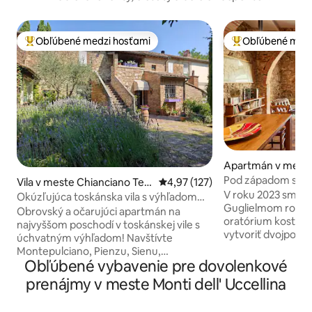
Obľúbené medzi hosťami
Obľúbené medz
Najobľúbenejšie medzi hosťami
Najobľúbenejšie 
Apartmán v mest
ulciano
Pod západom slnk
Vila v meste Chianciano Ter
Priemerné ohodnotenie 4,97 z 5
4,97 (127)
V roku 2023 sme s
me
Okúzľujúca toskánska vila s výhľadom
Guglielmom rozhod
pre rodinu a priateľov
Obrovský a očarujúci apartmán na
oratórium kostola z
najvyššom poschodí v toskánskej vile s
vytvoriť dvojpodl
úchvatným výhľadom! Navštívte
poschodí máme 2 
Montepulciano, Pienzu, Sienu,
klimatizáciou a 2 
Obľúbené vybavenie pre dovolenkové
preskúmajte vidiek, vinice a termálne
sprchou; dole je p
pramene, turistiku alebo jazdu na e-
prenájmy v meste Monti dell' Uccellina
izba so stereo sys
bicykli, prechádzky alebo jazdu autom!
vonkajší stôl so s
Dve priestranné apartmány s