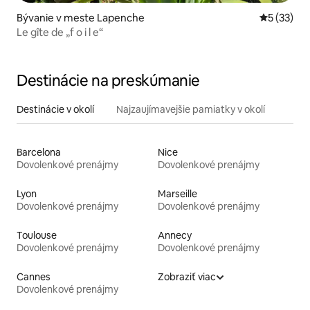
Bývanie v meste Lapenche
Priemerné 
5 (33)
Le gîte de „f o i l e“
Destinácie na preskúmanie
Destinácie v okolí
Najzaujímavejšie pamiatky v okolí
Barcelona
Nice
Dovolenkové prenájmy
Dovolenkové prenájmy
Lyon
Marseille
Dovolenkové prenájmy
Dovolenkové prenájmy
Toulouse
Annecy
Dovolenkové prenájmy
Dovolenkové prenájmy
Cannes
Zobraziť viac
Dovolenkové prenájmy